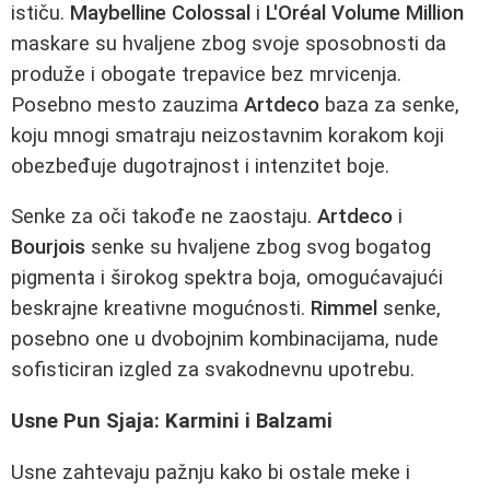
ističu.
Maybelline Colossal
i
L'Oréal Volume Million
maskare su hvaljene zbog svoje sposobnosti da
produže i obogate trepavice bez mrvicenja.
Posebno mesto zauzima
Artdeco
baza za senke,
koju mnogi smatraju neizostavnim korakom koji
obezbeđuje dugotrajnost i intenzitet boje.
Senke za oči takođe ne zaostaju.
Artdeco
i
Bourjois
senke su hvaljene zbog svog bogatog
pigmenta i širokog spektra boja, omogućavajući
beskrajne kreativne mogućnosti.
Rimmel
senke,
posebno one u dvobojnim kombinacijama, nude
sofisticiran izgled za svakodnevnu upotrebu.
Usne Pun Sjaja: Karmini i Balzami
Usne zahtevaju pažnju kako bi ostale meke i