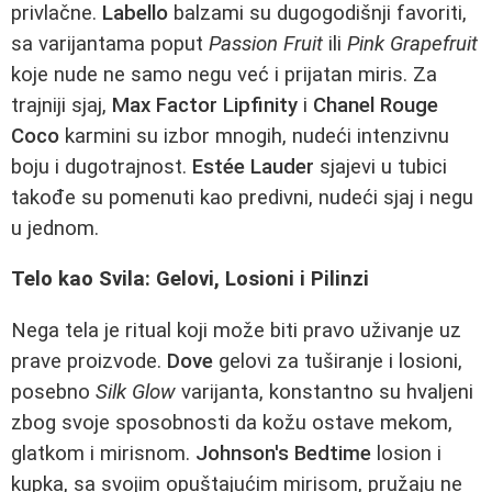
privlačne.
Labello
balzami su dugogodišnji favoriti,
sa varijantama poput
Passion Fruit
ili
Pink Grapefruit
koje nude ne samo negu već i prijatan miris. Za
trajniji sjaj,
Max Factor Lipfinity
i
Chanel Rouge
Coco
karmini su izbor mnogih, nudeći intenzivnu
boju i dugotrajnost.
Estée Lauder
sjajevi u tubici
takođe su pomenuti kao predivni, nudeći sjaj i negu
u jednom.
Telo kao Svila: Gelovi, Losioni i Pilinzi
Nega tela je ritual koji može biti pravo uživanje uz
prave proizvode.
Dove
gelovi za tuširanje i losioni,
posebno
Silk Glow
varijanta, konstantno su hvaljeni
zbog svoje sposobnosti da kožu ostave mekom,
glatkom i mirisnom.
Johnson's Bedtime
losion i
kupka, sa svojim opuštajućim mirisom, pružaju ne