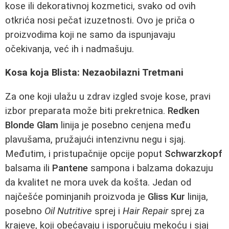
kose ili dekorativnoj kozmetici, svako od ovih
otkrića nosi pečat izuzetnosti. Ovo je priča o
proizvodima koji ne samo da ispunjavaju
očekivanja, već ih i nadmašuju.
Kosa koja Blista: Nezaobilazni Tretmani
Za one koji ulažu u zdrav izgled svoje kose, pravi
izbor preparata može biti prekretnica.
Redken
Blonde Glam
linija je posebno cenjena među
plavušama, pružajući intenzivnu negu i sjaj.
Međutim, i pristupačnije opcije poput
Schwarzkopf
balsama ili
Pantene
sampona i balzama dokazuju
da kvalitet ne mora uvek da košta. Jedan od
najčešće pominjanih proizvoda je
Gliss Kur
linija,
posebno
Oil Nutritive
sprej i
Hair Repair
sprej za
krajeve, koji obećavaju i isporučuju mekoću i sjaj