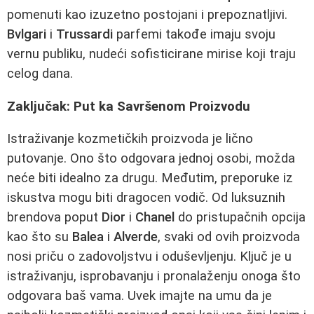
pomenuti kao izuzetno postojani i prepoznatljivi.
Bvlgari
i
Trussardi
parfemi takođe imaju svoju
vernu publiku, nudeći sofisticirane mirise koji traju
celog dana.
Zaključak: Put ka Savršenom Proizvodu
Istraživanje kozmetičkih proizvoda je lično
putovanje. Ono što odgovara jednoj osobi, možda
neće biti idealno za drugu. Međutim, preporuke iz
iskustva mogu biti dragocen vodič. Od luksuznih
brendova poput
Dior
i
Chanel
do pristupačnih opcija
kao što su
Balea
i
Alverde
, svaki od ovih proizvoda
nosi priču o zadovoljstvu i oduševljenju. Ključ je u
istraživanju, isprobavanju i pronalaženju onoga što
odgovara baš vama. Uvek imajte na umu da je