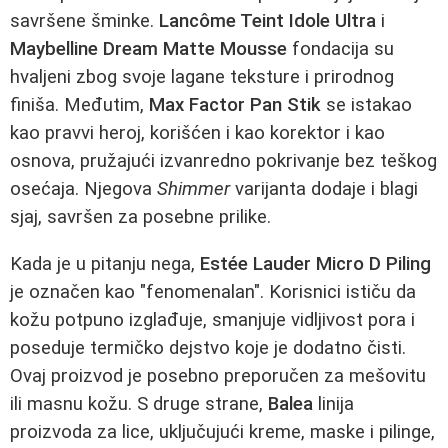
savršene šminke.
Lancôme Teint Idole Ultra
i
Maybelline Dream Matte Mousse
fondacija su
hvaljeni zbog svoje lagane teksture i prirodnog
finiša. Međutim,
Max Factor Pan Stik
se istakao
kao pravvi heroj, korišćen i kao korektor i kao
osnova, pružajući izvanredno pokrivanje bez teškog
osećaja. Njegova
Shimmer
varijanta dodaje i blagi
sjaj, savršen za posebne prilike.
Kada je u pitanju nega,
Estée Lauder Micro D Piling
je označen kao "fenomenalan". Korisnici ističu da
kožu potpuno izglađuje, smanjuje vidljivost pora i
poseduje termičko dejstvo koje je dodatno čisti.
Ovaj proizvod je posebno preporučen za mešovitu
ili masnu kožu. S druge strane,
Balea
linija
proizvoda za lice, uključujući kreme, maske i pilinge,