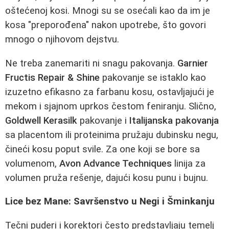
oštećenoj kosi. Mnogi su se osećali kao da im je
kosa "preporođena" nakon upotrebe, što govori
mnogo o njihovom dejstvu.
Ne treba zanemariti ni snagu pakovanja.
Garnier
Fructis Repair & Shine
pakovanje se istaklo kao
izuzetno efikasno za farbanu kosu, ostavljajući je
mekom i sjajnom uprkos čestom feniranju. Slično,
Goldwell Kerasilk
pakovanje i
Italijanska pakovanja
sa placentom ili proteinima pružaju dubinsku negu,
čineći kosu poput svile. Za one koji se bore sa
volumenom,
Avon Advance Techniques
linija za
volumen pruža rešenje, dajući kosu punu i bujnu.
Lice bez Mane: Savršenstvo u Negi i Šminkanju
Tečni puderi i korektori često predstavljaju temelj