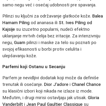
samo negu već i osećaj udobnosti pre spavanja.
Pilinzi su ključni za održavanje glatkoće kože.
Balea
Hamam Piling
od ananasa ili
St. Ives Piling od
Kajsije
su izuzetno popularni, nudeći efektno
uklanjanje mrtvih ćelija bez iritacije. Za intenzivniju
negu,
Guam
pilinzi i maske za telo su poznati po
svojoj efikasnosti u borbi protiv celulita i
ulepšavanju kože.
Parfemi koji Ostanu u Secanju
Parfem je nevidljivi dodatak koji može da definiše
trenutak ili osećanje.
Dior J'adore
i
Chanel Chance
su klasični izbori koji nikada ne izlaze iz mode.
Međutim, i drugi mirisi ostavljaju jak utisak.
Gloria
Vanderbilt
i
Jean Paul Gaultier Classique
su