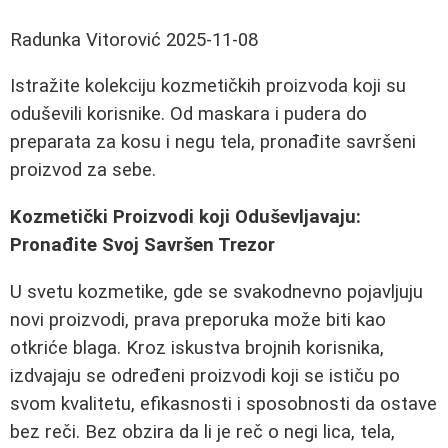
Radunka Vitorović
2025-11-08
Istražite kolekciju kozmetičkih proizvoda koji su
oduševili korisnike. Od maskara i pudera do
preparata za kosu i negu tela, pronađite savršeni
proizvod za sebe.
Kozmetički Proizvodi koji Oduševljavaju:
Pronađite Svoj Savršen Trezor
U svetu kozmetike, gde se svakodnevno pojavljuju
novi proizvodi, prava preporuka može biti kao
otkriće blaga. Kroz iskustva brojnih korisnika,
izdvajaju se određeni proizvodi koji se ističu po
svom kvalitetu, efikasnosti i sposobnosti da ostave
bez reči. Bez obzira da li je reč o negi lica, tela,