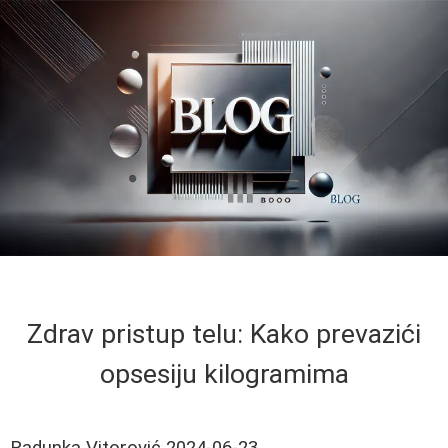
Zdrav pristup telu: Kako prevazići
opsesiju kilogramima
Radunka Vitorović
2024-06-23