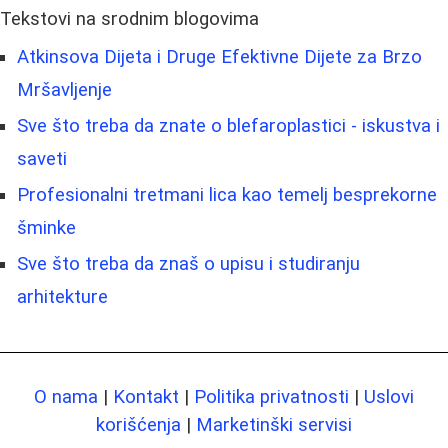
Tekstovi na srodnim blogovima
Atkinsova Dijeta i Druge Efektivne Dijete za Brzo
Mršavljenje
Sve što treba da znate o blefaroplastici - iskustva i
saveti
Profesionalni tretmani lica kao temelj besprekorne
šminke
Sve što treba da znaš o upisu i studiranju
arhitekture
O nama
|
Kontakt
|
Politika privatnosti
|
Uslovi
korišćenja
|
Marketinški servisi