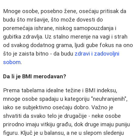
Mnoge osobe, posebno žene, osećaju pritisak da
budu što mršavije, što može dovesti do
poremećaja ishrane, niskog samopouzdanja i
gubitka zdravlja. Uz stalno merenje na vagi i strah
od svakog dodatnog grama, ljudi gube fokus na ono
što je zaista bitno - da budu
zdravi i zadovoljni
sobom
.
Da li je BMI merodavan?
Prema tabelama idealne težine i BMI indeksu,
mnoge osobe spadaju u kategoriju "neuhranjenih",
iako se subjektivno osećaju dobro. Važno je
shvatiti da svako telo je drugačije - neke osobe
prirodno imaju vitkiju građu, dok druge imaju puniju
figuru. Ključ je u balansu, a ne u slepom sledenju