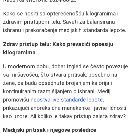
Kako se nositi sa opterećenošću kilogramima i
zdravim pristupom telu. Saveti za balansiranu
ishranu i prekoračenje medijskih standarda lepote.
Zdrav pristup telu: Kako prevazići opsesiju
kilogramima
U modernom dobu, dobar izgled se često povezuje
sa mršavošću, što stvara pritisak, posebno na
žene, da budu opsednute brojanjem kalorija i
kontinuiranim razmišljanjem o ishrani. Mediji
promovišu
neostvarive standarde lepote
,
prikazujući anoreksične manekenke i javne ličnosti
kao uzore. Ali koliko je takav pristup zaista zdrav?
Medijski pritisak i njegove posledice