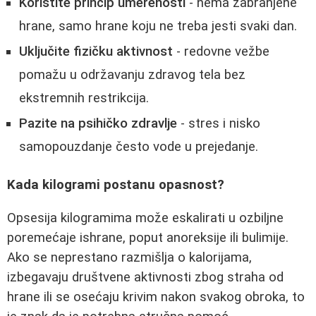
Koristite princip umerenosti
- nema zabranjene
hrane, samo hrane koju ne treba jesti svaki dan.
Uključite fizičku aktivnost
- redovne vežbe
pomažu u održavanju zdravog tela bez
ekstremnih restrikcija.
Pazite na psihičko zdravlje
- stres i nisko
samopouzdanje često vode u prejedanje.
Kada kilogrami postanu opasnost?
Opsesija kilogramima može eskalirati u ozbiljne
poremećaje ishrane, poput anoreksije ili bulimije.
Ako se neprestano razmišlja o kalorijama,
izbegavaju društvene aktivnosti zbog straha od
hrane ili se osećaju krivim nakon svakog obroka, to