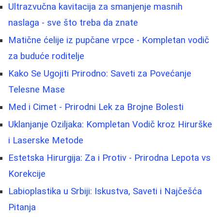
Ultrazvučna kavitacija za smanjenje masnih
naslaga - sve što treba da znate
Matične ćelije iz pupčane vrpce - Kompletan vodič
za buduće roditelje
Kako Se Ugojiti Prirodno: Saveti za Povećanje
Telesne Mase
Med i Cimet - Prirodni Lek za Brojne Bolesti
Uklanjanje Oziljaka: Kompletan Vodič kroz Hirurške
i Laserske Metode
Estetska Hirurgija: Za i Protiv - Prirodna Lepota vs
Korekcije
Labioplastika u Srbiji: Iskustva, Saveti i Najčešća
Pitanja