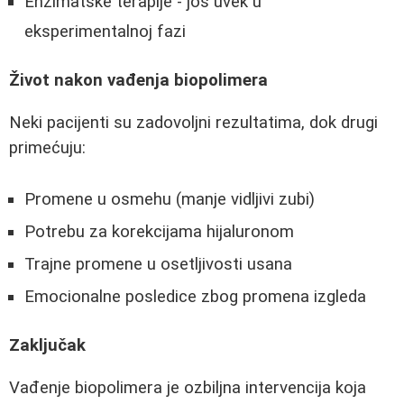
Enzimatske terapije - još uvek u
eksperimentalnoj fazi
Život nakon vađenja biopolimera
Neki pacijenti su zadovoljni rezultatima, dok drugi
primećuju:
Promene u osmehu (manje vidljivi zubi)
Potrebu za korekcijama hijaluronom
Trajne promene u osetljivosti usana
Emocionalne posledice zbog promena izgleda
Zaključak
Vađenje biopolimera je ozbiljna intervencija koja