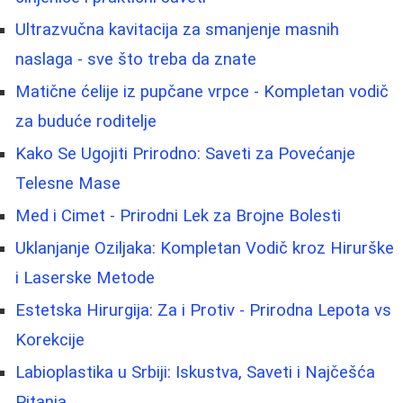
Ultrazvučna kavitacija za smanjenje masnih
naslaga - sve što treba da znate
Matične ćelije iz pupčane vrpce - Kompletan vodič
za buduće roditelje
Kako Se Ugojiti Prirodno: Saveti za Povećanje
Telesne Mase
Med i Cimet - Prirodni Lek za Brojne Bolesti
Uklanjanje Oziljaka: Kompletan Vodič kroz Hirurške
i Laserske Metode
Estetska Hirurgija: Za i Protiv - Prirodna Lepota vs
Korekcije
Labioplastika u Srbiji: Iskustva, Saveti i Najčešća
Pitanja