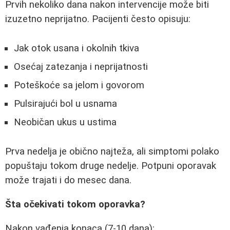
Prvih nekoliko dana nakon intervencije može biti
izuzetno neprijatno. Pacijenti često opisuju:
Jak otok usana i okolnih tkiva
Osećaj zatezanja i neprijatnosti
Poteškoće sa jelom i govorom
Pulsirajući bol u usnama
Neobičan ukus u ustima
Prva nedelja je obično najteža, ali simptomi polako
popuštaju tokom druge nedelje. Potpuni oporavak
može trajati i do mesec dana.
Šta očekivati tokom oporavka?
Nakon vađenja konaca (7-10 dana):