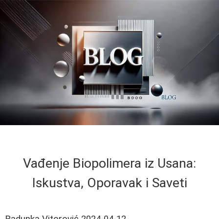
Vađenje Biopolimera iz Usana:
Iskustva, Oporavak i Saveti
Radunka Vitorović
2024-04-12