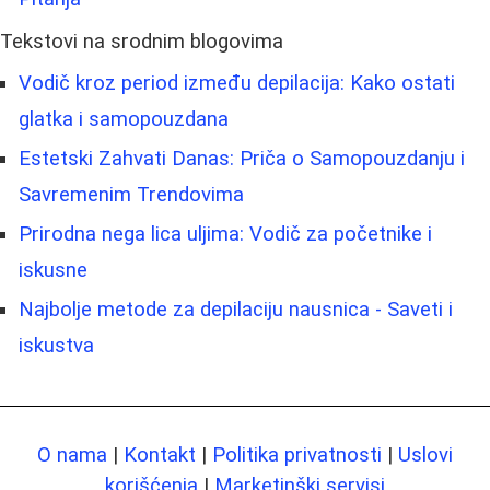
Tekstovi na srodnim blogovima
Vodič kroz period između depilacija: Kako ostati
glatka i samopouzdana
Estetski Zahvati Danas: Priča o Samopouzdanju i
Savremenim Trendovima
Prirodna nega lica uljima: Vodič za početnike i
iskusne
Najbolje metode za depilaciju nausnica - Saveti i
iskustva
O nama
|
Kontakt
|
Politika privatnosti
|
Uslovi
korišćenja
|
Marketinški servisi