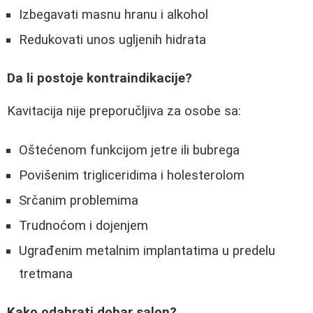
Izbegavati masnu hranu i alkohol
Redukovati unos ugljenih hidrata
Da li postoje kontraindikacije?
Kavitacija nije preporučljiva za osobe sa:
Oštećenom funkcijom jetre ili bubrega
Povišenim trigliceridima i holesterolom
Srčanim problemima
Trudnoćom i dojenjem
Ugrađenim metalnim implantatima u predelu
tretmana
Kako odabrati dobar salon?