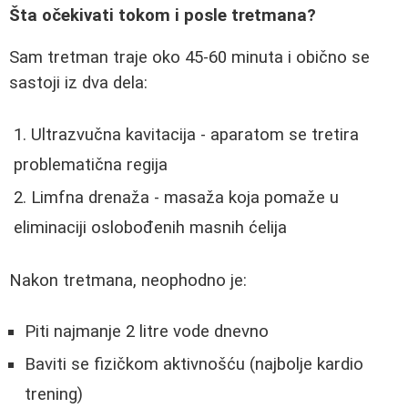
Šta očekivati tokom i posle tretmana?
Sam tretman traje oko 45-60 minuta i obično se
sastoji iz dva dela:
Ultrazvučna kavitacija - aparatom se tretira
problematična regija
Limfna drenaža - masaža koja pomaže u
eliminaciji oslobođenih masnih ćelija
Nakon tretmana, neophodno je:
Piti najmanje 2 litre vode dnevno
Baviti se fizičkom aktivnošću (najbolje kardio
trening)