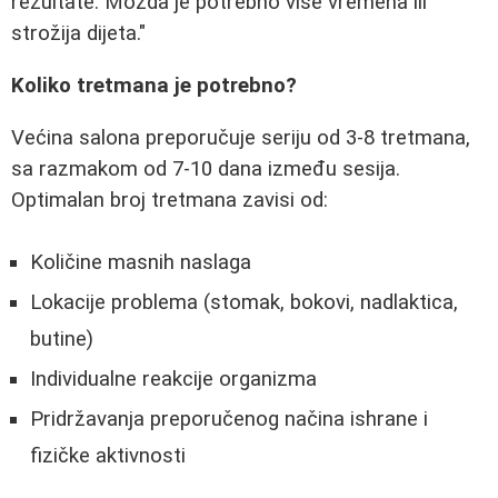
rezultate. Možda je potrebno više vremena ili
strožija dijeta."
Koliko tretmana je potrebno?
Većina salona preporučuje seriju od 3-8 tretmana,
sa razmakom od 7-10 dana između sesija.
Optimalan broj tretmana zavisi od:
Količine masnih naslaga
Lokacije problema (stomak, bokovi, nadlaktica,
butine)
Individualne reakcije organizma
Pridržavanja preporučenog načina ishrane i
fizičke aktivnosti