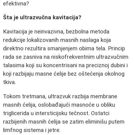
efektivna?
Šta je ultrazvučna kavitacija?
Kavitacija je neinvazivna, bezbolna metoda
redukcije lokalizovanih masnih naslaga koja
direktno rezultira smanjenjem obima tela. Princip
rada se zasniva na niskofrekventnim ultrazvučnim
talasima koji su koncentrisani na preciznoj dubini i
koji razbijaju masne ćelije bez oštećenja okolnog
tkiva.
Tokom tretmana, ultrazvuk razbija membrane
masnih ćelija, oslobađajući masnoće u obliku
triglicerida u intersticijsku tečnost. Ostatci
razbijenih masnih ćelija se zatim eliminišu putem
limfnog sistema i jetre.