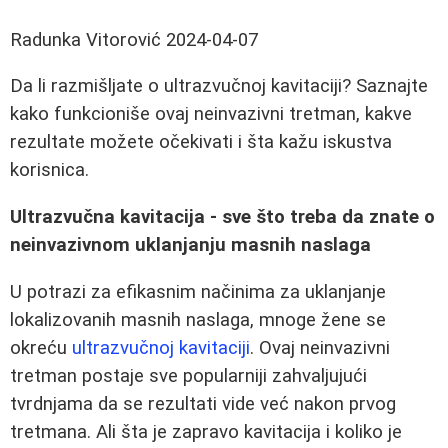
Radunka Vitorović
2024-04-07
Da li razmišljate o ultrazvučnoj kavitaciji? Saznajte
kako funkcioniše ovaj neinvazivni tretman, kakve
rezultate možete očekivati i šta kažu iskustva
korisnica.
Ultrazvučna kavitacija - sve što treba da znate o
neinvazivnom uklanjanju masnih naslaga
U potrazi za efikasnim načinima za uklanjanje
lokalizovanih masnih naslaga, mnoge žene se
okreću
ultrazvučnoj kavitaciji
. Ovaj neinvazivni
tretman postaje sve popularniji zahvaljujući
tvrdnjama da se rezultati vide već nakon prvog
tretmana. Ali šta je zapravo kavitacija i koliko je