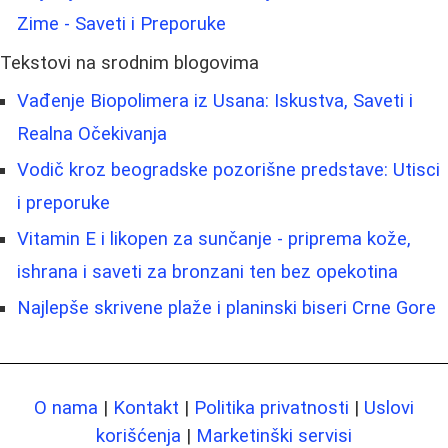
Zime - Saveti i Preporuke
Tekstovi na srodnim blogovima
Vađenje Biopolimera iz Usana: Iskustva, Saveti i
Realna Očekivanja
Vodič kroz beogradske pozorišne predstave: Utisci
i preporuke
Vitamin E i likopen za sunčanje - priprema kože,
ishrana i saveti za bronzani ten bez opekotina
Najlepše skrivene plaže i planinski biseri Crne Gore
O nama
|
Kontakt
|
Politika privatnosti
|
Uslovi
korišćenja
|
Marketinški servisi