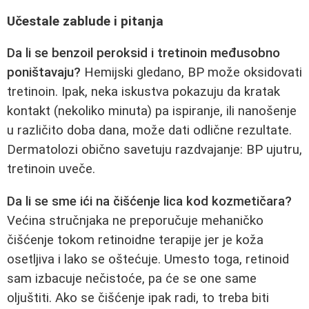
Učestale zablude i pitanja
Da li se benzoil peroksid i tretinoin međusobno
poništavaju?
Hemijski gledano, BP može oksidovati
tretinoin. Ipak, neka iskustva pokazuju da kratak
kontakt (nekoliko minuta) pa ispiranje, ili nanošenje
u različito doba dana, može dati odlične rezultate.
Dermatolozi obično savetuju razdvajanje: BP ujutru,
tretinoin uveče.
Da li se sme ići na čišćenje lica kod kozmetičara?
Većina stručnjaka ne preporučuje mehaničko
čišćenje tokom retinoidne terapije jer je koža
osetljiva i lako se oštećuje. Umesto toga, retinoid
sam izbacuje nečistoće, pa će se one same
oljuštiti. Ako se čišćenje ipak radi, to treba biti