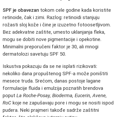
SPF je obavezan
tokom cele godine kada koristite
retinoide, čak i zimi. Razlog: retinoidi stanjuju
rožasti sloj kože i čine je izuzetno fotoosetljivom.
Bez adekvatne zaštite, umesto uklanjanja fleka,
mogu se dobiti nove pigmentacije i opekotine.
Minimalni preporučeni faktor je 30, ali mnogi
dermatolozi savetuju SPF 50.
Iskustva pokazuju da se ne isplati rizikovati:
nekoliko dana propuštenog SPF‑a može poništiti
mesece truda. Srećom, danas postoje lagane
formulacije fluida i emulzija poznatih brendova
poput
La Roche‑Posay, Bioderma, Eucerin, Avene,
RoC
koje ne zapušavaju pore i mogu se nositi ispod
pudera. Neki prajmeri takođe sadrže zaštitni