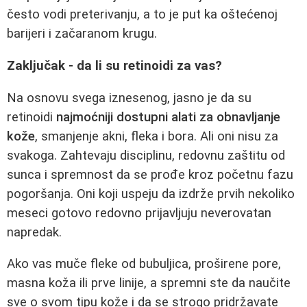
često vodi preterivanju, a to je put ka oštećenoj
barijeri i začaranom krugu.
Zaključak - da li su retinoidi za vas?
Na osnovu svega iznesenog, jasno je da su
retinoidi
najmoćniji dostupni alati za obnavljanje
kože
, smanjenje akni, fleka i bora. Ali oni nisu za
svakoga. Zahtevaju disciplinu, redovnu zaštitu od
sunca i spremnost da se prođe kroz početnu fazu
pogoršanja. Oni koji uspeju da izdrže prvih nekoliko
meseci gotovo redovno prijavljuju neverovatan
napredak.
Ako vas muče fleke od bubuljica, proširene pore,
masna koža ili prve linije, a spremni ste da naučite
sve o svom tipu kože i da se strogo pridržavate