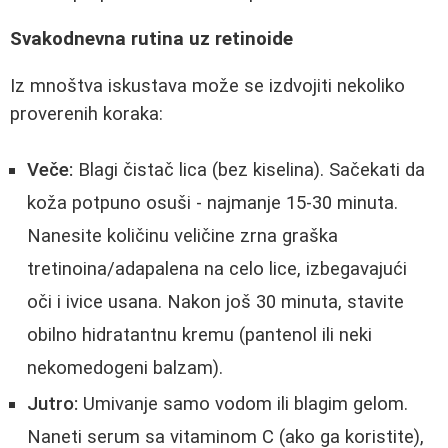
Svakodnevna rutina uz retinoide
Iz mnoštva iskustava može se izdvojiti nekoliko
proverenih koraka:
Veče:
Blagi čistač lica (bez kiselina). Sačekati da
koža potpuno osuši - najmanje 15-30 minuta.
Nanesite količinu veličine zrna graška
tretinoina/adapalena na celo lice, izbegavajući
oči i ivice usana. Nakon još 30 minuta, stavite
obilno hidratantnu kremu (pantenol ili neki
nekomedogeni balzam).
Jutro:
Umivanje samo vodom ili blagim gelom.
Naneti serum sa vitaminom C (ako ga koristite),