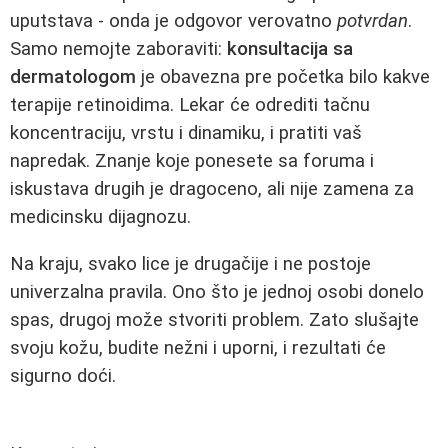
uputstava - onda je odgovor verovatno
potvrdan
.
Samo nemojte zaboraviti:
konsultacija sa
dermatologom
je obavezna pre početka bilo kakve
terapije retinoidima. Lekar će odrediti tačnu
koncentraciju, vrstu i dinamiku, i pratiti vaš
napredak. Znanje koje ponesete sa foruma i
iskustava drugih je dragoceno, ali nije zamena za
medicinsku dijagnozu.
Na kraju, svako lice je drugačije i ne postoje
univerzalna pravila. Ono što je jednoj osobi donelo
spas, drugoj može stvoriti problem. Zato slušajte
svoju kožu, budite nežni i uporni, i rezultati će
sigurno doći.