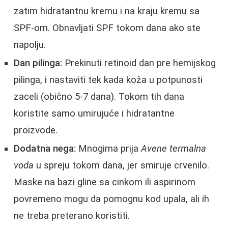
zatim hidratantnu kremu i na kraju kremu sa
SPF‑om. Obnavljati SPF tokom dana ako ste
napolju.
Dan pilinga:
Prekinuti retinoid dan pre hemijskog
pilinga, i nastaviti tek kada koža u potpunosti
zaceli (obično 5-7 dana). Tokom tih dana
koristite samo umirujuće i hidratantne
proizvode.
Dodatna nega:
Mnogima prija
Avene termalna
voda
u spreju tokom dana, jer smiruje crvenilo.
Maske na bazi gline sa cinkom ili aspirinom
povremeno mogu da pomognu kod upala, ali ih
ne treba preterano koristiti.