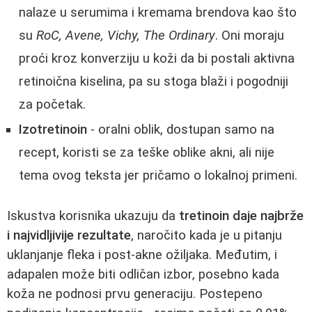
nalaze u serumima i kremama brendova kao što
su
RoC, Avene, Vichy, The Ordinary
. Oni moraju
proći kroz konverziju u koži da bi postali aktivna
retinoična kiselina, pa su stoga blaži i pogodniji
za početak.
Izotretinoin
- oralni oblik, dostupan samo na
recept, koristi se za teške oblike akni, ali nije
tema ovog teksta jer pričamo o lokalnoj primeni.
Iskustva korisnika ukazuju da
tretinoin daje najbrže
i najvidljivije rezultate
, naročito kada je u pitanju
uklanjanje fleka i post‑akne ožiljaka. Međutim, i
adapalen može biti odličan izbor, posebno kada
koža ne podnosi prvu generaciju. Postepeno