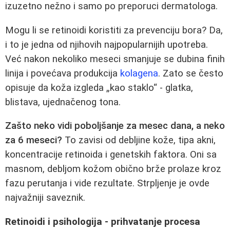
izuzetno nežno i samo po preporuci dermatologa.
Mogu li se retinoidi koristiti za prevenciju bora? Da,
i to je jedna od njihovih najpopularnijih upotreba.
Već nakon nekoliko meseci smanjuje se dubina finih
linija i povećava produkcija
kolagena
. Zato se često
opisuje da koža izgleda „kao staklo“ - glatka,
blistava, ujednačenog tona.
Zašto neko vidi poboljšanje za mesec dana, a neko
za 6 meseci?
To zavisi od debljine kože, tipa akni,
koncentracije retinoida i genetskih faktora. Oni sa
masnom, debljom kožom obično brže prolaze kroz
fazu perutanja i vide rezultate. Strpljenje je ovde
najvažniji saveznik.
Retinoidi i psihologija - prihvatanje procesa