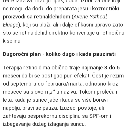
ređe izaziva iritaciju. Ipak, dobar izbor za one koji
ne mogu da dođu do preparata jesu i
kozmetički
proizvodi sa retinaldehidom
(
Avene Ystheal,
Eluage
), koji su blaži, ali i dalje efikasni upravo zato
što se retinaldehid direktno konvertuje u retinoičnu
kiselinu.
Dugoročni plan - koliko dugo i kada pauzirati
Terapija retinoidima obično traje
najmanje 3 do 6
meseci
da bi se postigao pun efekat. Čest je režim
od septembra do februara/marta, odnosno kroz
mesece sa slovom
„r”
u nazivu. Tokom proleća i
leta, kada je sunce jače i kada se više boravi
napolju, pravi se pauza. Izuzeci postoje, ali
zahtevaju besprekornu disciplinu sa SPF‑om i
izbegavanje dužeg izlaganja suncu.