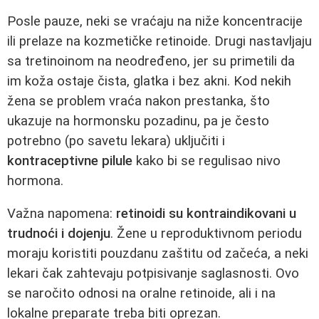
Posle pauze, neki se vraćaju na niže koncentracije
ili prelaze na kozmetičke retinoide. Drugi nastavljaju
sa tretinoinom na neodređeno, jer su primetili da
im koža ostaje čista, glatka i bez akni. Kod nekih
žena se problem vraća nakon prestanka, što
ukazuje na hormonsku pozadinu, pa je često
potrebno (po savetu lekara) uključiti i
kontraceptivne pilule
kako bi se regulisao nivo
hormona.
Važna napomena:
retinoidi su kontraindikovani u
trudnoći i dojenju
. Žene u reproduktivnom periodu
moraju koristiti pouzdanu zaštitu od začeća, a neki
lekari čak zahtevaju potpisivanje saglasnosti. Ovo
se naročito odnosi na oralne retinoide, ali i na
lokalne preparate treba biti oprezan.