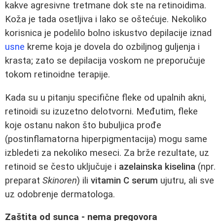
kakve agresivne tretmane dok ste na retinoidima.
Koža je tada osetljiva i lako se oštećuje. Nekoliko
korisnica je podelilo bolno iskustvo depilacije iznad
usne
kreme koja je dovela do ozbiljnog guljenja i
krasta; zato se depilacija voskom ne preporučuje
tokom retinoidne terapije.
Kada su u pitanju specifične fleke od upalnih akni,
retinoidi su izuzetno delotvorni. Međutim, fleke
koje ostanu nakon što bubuljica prođe
(postinflamatorna hiperpigmentacija) mogu same
izbledeti za nekoliko meseci. Za brže rezultate, uz
retinoid se često uključuje i
azelainska kiselina
(npr.
preparat
Skinoren
) ili
vitamin C serum
ujutru, ali sve
uz odobrenje dermatologa.
Zaštita od sunca - nema pregovora