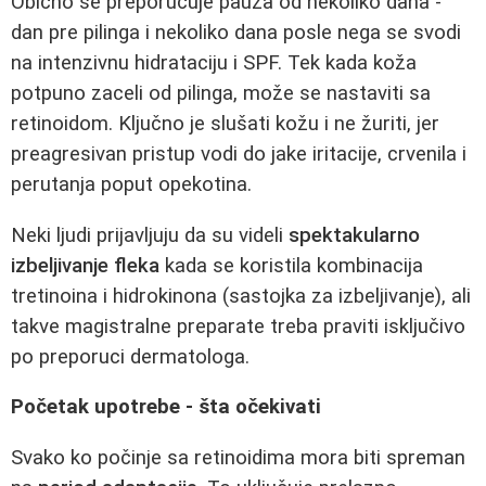
Obično se preporučuje pauza od nekoliko dana -
dan pre pilinga i nekoliko dana posle nega se svodi
na intenzivnu hidrataciju i SPF. Tek kada koža
potpuno zaceli od pilinga, može se nastaviti sa
retinoidom. Ključno je slušati kožu i ne žuriti, jer
preagresivan pristup vodi do jake iritacije, crvenila i
perutanja poput opekotina.
Neki ljudi prijavljuju da su videli
spektakularno
izbeljivanje fleka
kada se koristila kombinacija
tretinoina i hidrokinona (sastojka za izbeljivanje), ali
takve magistralne preparate treba praviti isključivo
po preporuci dermatologa.
Početak upotrebe - šta očekivati
Svako ko počinje sa retinoidima mora biti spreman