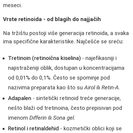
meseci.
Vrste retinoida - od blagih do najjačih
Na tržištu postoji više generacija retinoida, a svaka
ima specifične karakteristike. Najčešće se sreću:
Tretinoin (retinoična kiselina)
- najefikasniji i
najistraženiji oblik, dostupan u koncentracijama
od 0,01% do 0,1%. Često se spominje pod
nazivima preparata kao što su
Airol
ili
Retin‑A
.
Adapalen
- sintetički retinoid treće generacije,
nešto blaži od tretinoina, često prepisivan pod
imenom
Differin
ili
Sona gel
.
Retinol i retinaldehid
- kozmetički oblici koji se