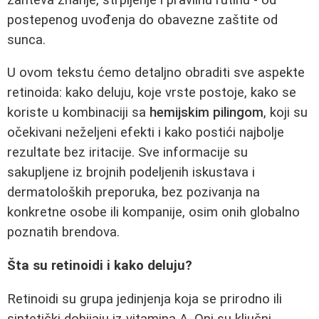
postepenog uvođenja do obavezne zaštite od
sunca.
U ovom tekstu ćemo detaljno obraditi sve aspekte
retinoida: kako deluju, koje vrste postoje, kako se
koriste u kombinaciji sa
hemijskim pilingom
, koji su
očekivani neželjeni efekti i kako postići najbolje
rezultate bez iritacije. Sve informacije su
sakupljene iz brojnih podeljenih iskustava i
dermatoloških preporuka, bez pozivanja na
konkretne osobe ili kompanije, osim onih globalno
poznatih brendova.
Šta su retinoidi i kako deluju?
Retinoidi su grupa jedinjenja koja se prirodno ili
sintetički dobijaju iz vitamina A. Oni su ključni