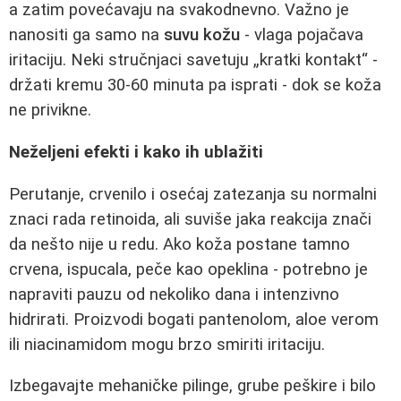
a zatim povećavaju na svakodnevno. Važno je
nanositi ga samo na
suvu kožu
- vlaga pojačava
iritaciju. Neki stručnjaci savetuju „kratki kontakt“ -
držati kremu 30-60 minuta pa isprati - dok se koža
ne privikne.
Neželjeni efekti i kako ih ublažiti
Perutanje, crvenilo i osećaj zatezanja su normalni
znaci rada retinoida, ali suviše jaka reakcija znači
da nešto nije u redu. Ako koža postane tamno
crvena, ispucala, peče kao opeklina - potrebno je
napraviti pauzu od nekoliko dana i intenzivno
hidrirati. Proizvodi bogati pantenolom, aloe verom
ili niacinamidom mogu brzo smiriti iritaciju.
Izbegavajte mehaničke pilinge, grube peškire i bilo