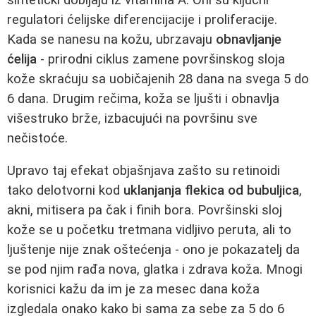
regulatori ćelijske diferencijacije i proliferacije.
Kada se nanesu na kožu, ubrzavaju
obnavljanje
ćelija
- prirodni ciklus zamene površinskog sloja
kože skraćuju sa uobičajenih 28 dana na svega 5 do
6 dana. Drugim rečima, koža se ljušti i obnavlja
višestruko brže, izbacujući na površinu sve
nečistoće.
Upravo taj efekat objašnjava zašto su retinoidi
tako delotvorni kod
uklanjanja flekica od bubuljica
,
akni, mitisera pa čak i finih bora. Površinski sloj
kože se u početku tretmana vidljivo peruta, ali to
ljuštenje nije znak oštećenja - ono je pokazatelj da
se pod njim rađa nova, glatka i zdrava koža. Mnogi
korisnici kažu da im je za mesec dana koža
izgledala onako kako bi sama za sebe za 5 do 6