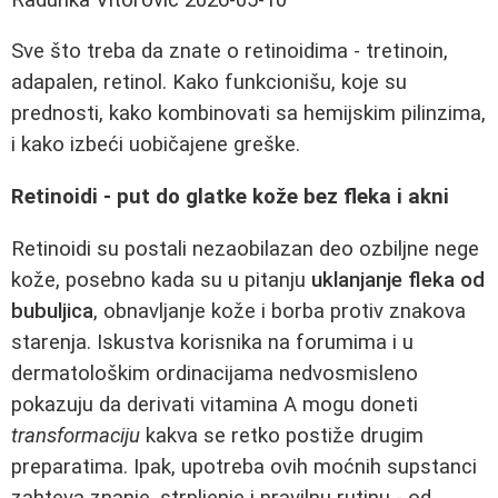
Sve što treba da znate o retinoidima - tretinoin,
adapalen, retinol. Kako funkcionišu, koje su
prednosti, kako kombinovati sa hemijskim pilinzima,
i kako izbeći uobičajene greške.
Retinoidi - put do glatke kože bez fleka i akni
Retinoidi su postali nezaobilazan deo ozbiljne nege
kože, posebno kada su u pitanju
uklanjanje fleka od
bubuljica
, obnavljanje kože i borba protiv znakova
starenja. Iskustva korisnika na forumima i u
dermatološkim ordinacijama nedvosmisleno
pokazuju da derivati vitamina A mogu doneti
transformaciju
kakva se retko postiže drugim
preparatima. Ipak, upotreba ovih moćnih supstanci
zahteva znanje, strpljenje i pravilnu rutinu - od