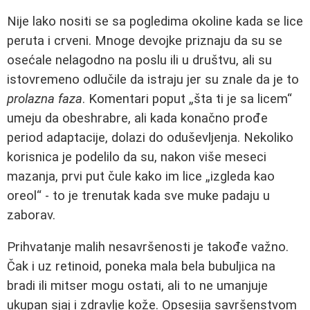
Nije lako nositi se sa pogledima okoline kada se lice
peruta i crveni. Mnoge devojke priznaju da su se
osećale nelagodno na poslu ili u društvu, ali su
istovremeno odlučile da istraju jer su znale da je to
prolazna faza
. Komentari poput „šta ti je sa licem“
umeju da obeshrabre, ali kada konačno prođe
period adaptacije, dolazi do oduševljenja. Nekoliko
korisnica je podelilo da su, nakon više meseci
mazanja, prvi put čule kako im lice „izgleda kao
oreol“ - to je trenutak kada sve muke padaju u
zaborav.
Prihvatanje malih nesavršenosti je takođe važno.
Čak i uz retinoid, poneka mala bela bubuljica na
bradi ili mitser mogu ostati, ali to ne umanjuje
ukupan sjaj i zdravlje kože. Opsesija savršenstvom