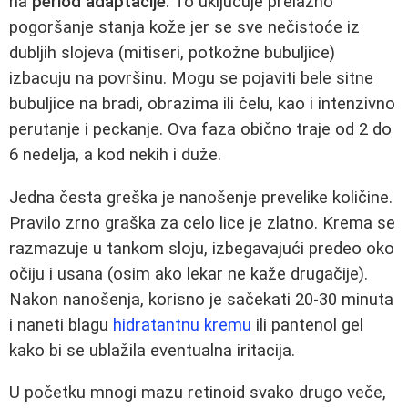
na
period adaptacije
. To uključuje prelazno
pogoršanje stanja kože jer se sve nečistoće iz
dubljih slojeva (mitiseri, potkožne bubuljice)
izbacuju na površinu. Mogu se pojaviti bele sitne
bubuljice na bradi, obrazima ili čelu, kao i intenzivno
perutanje i peckanje. Ova faza obično traje od 2 do
6 nedelja, a kod nekih i duže.
Jedna česta greška je nanošenje prevelike količine.
Pravilo zrno graška za celo lice je zlatno. Krema se
razmazuje u tankom sloju, izbegavajući predeo oko
očiju i usana (osim ako lekar ne kaže drugačije).
Nakon nanošenja, korisno je sačekati 20-30 minuta
i naneti blagu
hidratantnu kremu
ili pantenol gel
kako bi se ublažila eventualna iritacija.
U početku mnogi mazu retinoid svako drugo veče,