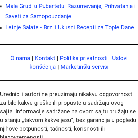
Male Grudi u Pubertetu: Razumevanje, Prihvatanje i
Saveti za Samopouzdanje
Letnje Salate - Brzi i Ukusni Recepti za Tople Dane
O nama
|
Kontakt
|
Politika privatnosti
|
Uslovi
korišćenja
|
Marketinški servisi
Urednici i autori ne preuzimaju nikakvu odgovornost
za bilo kakve greške ili propuste u sadržaju ovog
sajta. Informacije sadržane na ovom sajtu pružaju se
u stanju „takvom kakve jesu“, bez garancija u pogledu
njihove potpunosti, tačnosti, korisnosti ili
blagovremenosti.