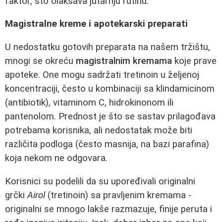
faktor, što olakšava jutarnju rutinu.
Magistralne kreme i apotekarski preparati
U nedostatku gotovih preparata na našem tržištu,
mnogi se okreću
magistralnim kremama
koje prave
apoteke. One mogu sadržati tretinoin u željenoj
koncentraciji, često u kombinaciji sa klindamicinom
(antibiotik), vitaminom C, hidrokinonom ili
pantenolom. Prednost je što se sastav prilagođava
potrebama korisnika, ali nedostatak može biti
različita podloga (često masnija, na bazi parafina)
koja nekom ne odgovara.
Korisnici su podelili da su upoređivali originalni
grčki
Airol
(tretinoin) sa pravljenim kremama -
originalni se mnogo lakše razmazuje, finije peruta i