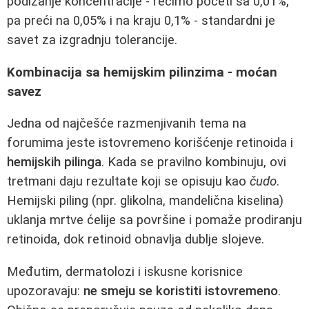
podizanje koncentracije - recimo početi sa 0,01%,
pa preći na 0,05% i na kraju 0,1% - standardni je
savet za izgradnju tolerancije.
Kombinacija sa hemijskim pilinzima - moćan
savez
Jedna od najčešće razmenjivanih tema na
forumima jeste istovremeno korišćenje retinoida i
hemijskih pilinga
. Kada se pravilno kombinuju, ovi
tretmani daju rezultate koji se opisuju kao
čudo
.
Hemijski piling (npr. glikolna, mandelična kiselina)
uklanja mrtve ćelije sa površine i pomaže prodiranju
retinoida, dok retinoid obnavlja dublje slojeve.
Međutim, dermatolozi i iskusne korisnice
upozoravaju:
ne smeju se koristiti istovremeno
.