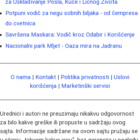
za Usklađivanje Posla, Kuće i Ličnog Života
Potpuni vodič za negu sobnih biljaka - od čempresa
do cvetnica
Savršena Maskara: Vodič kroz Odabir i Korišćenje
Nacionalni park Mljet - Oaza mira na Jadranu
O nama
|
Kontakt
|
Politika privatnosti
|
Uslovi
korišćenja
|
Marketinški servisi
Urednici i autori ne preuzimaju nikakvu odgovornost
za bilo kakve greške ili propuste u sadržaju ovog
sajta. Informacije sadržane na ovom sajtu pružaju se