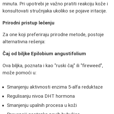
minuta. Pri upotrebi je važno pratiti reakciju kože i
konsultovati stručnjaka ukoliko se pojave iritacije.
Prirodni pristup lečenju
Za one koji preferiraju prirodne metode, postoje
alternativna rešenja:
Čaj od biljke Epilobium angustifolium
Ova biljka, poznata i kao "ruski čaj" ili "fireweed",
može pomoći u:
Smanjenju aktivnosti enzima 5-alfa reduktaze
Regulisanju nivoa DHT hormona
Smanjenju upalnih procesa u koži