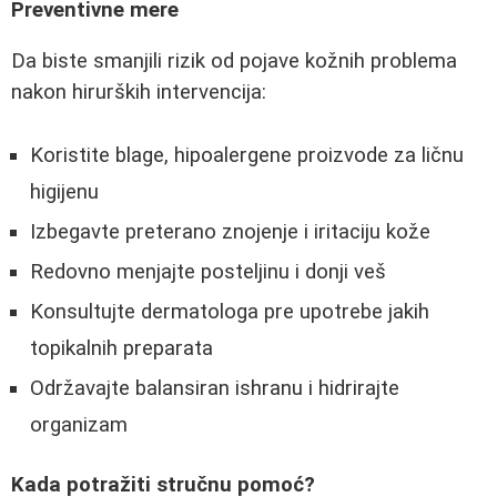
Preventivne mere
Da biste smanjili rizik od pojave kožnih problema
nakon hirurških intervencija:
Koristite blage, hipoalergene proizvode za ličnu
higijenu
Izbegavte preterano znojenje i iritaciju kože
Redovno menjajte posteljinu i donji veš
Konsultujte dermatologa pre upotrebe jakih
topikalnih preparata
Održavajte balansiran ishranu i hidrirajte
organizam
Kada potražiti stručnu pomoć?