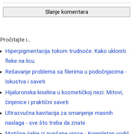
Slanje komentara
Pročitajte i...
Hiperpigmentacija tokom trudnoće: Kako ukloniti
fleke na licu
Rešavanje problema sa filerima u podočnjacima -
Iskustva i saveti
Hijaluronska kiselina u kozmetičkoj nezi: Mitovi,
činjenice i praktični saveti
Ultrazvučna kavitacija za smanjenje masnih
naslaga - sve što treba da znate
Matične ćelije iz pupčane vrpce - Kompletan vodič