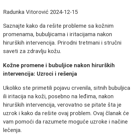
Radunka Vitorović
2024-12-15
Saznajte kako da rešite probleme sa kožnim
promenama, bubuljicama i iritacijama nakon
hirurških intervencija. Prirodni tretmani i stručni
saveti za zdravlju kožu.
Kožne promene i bubuljice nakon hirurških
intervencija: Uzroci i rešenja
Ukoliko ste primetili pojavu crvenila, sitnih bubuljica
ili iritacija na koži, posebno na leđima, nakon
hirurških intervencija, verovatno se pitate šta je
uzrok i kako da rešite ovaj problem. Ovaj članak će
vam pomoći da razumete moguće uzroke i načine
lečenja.