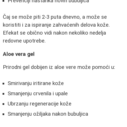
Prevenciji nastanka novih bubuljica
Čaj se može piti 2-3 puta dnevno, a može se
koristiti i za ispiranje zahvaćenih delova kože.
Efekat se obično vidi nakon nekoliko nedelja
redovne upotrebe.
Aloe vera gel
Prirodni gel dobijen iz aloe vere može pomoći u:
Smirivanju iritirane kože
Smanjenju crvenila i upale
Ubrzanju regeneracije kože
Smanjenju ožiljaka nakon bubuljica