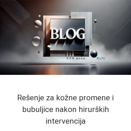
Rešenje za kožne promene i
bubuljice nakon hirurških
intervencija