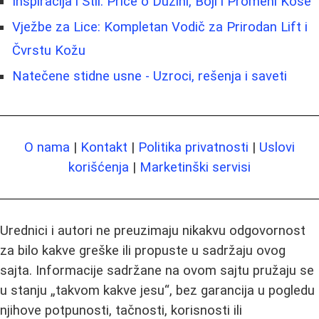
Inspiracija i Stil: Priče o Duzini, Boji i Promeni Kose
Vježbe za Lice: Kompletan Vodič za Prirodan Lift i
Čvrstu Kožu
Natečene stidne usne - Uzroci, rešenja i saveti
O nama
|
Kontakt
|
Politika privatnosti
|
Uslovi
korišćenja
|
Marketinški servisi
Urednici i autori ne preuzimaju nikakvu odgovornost
za bilo kakve greške ili propuste u sadržaju ovog
sajta. Informacije sadržane na ovom sajtu pružaju se
u stanju „takvom kakve jesu“, bez garancija u pogledu
njihove potpunosti, tačnosti, korisnosti ili