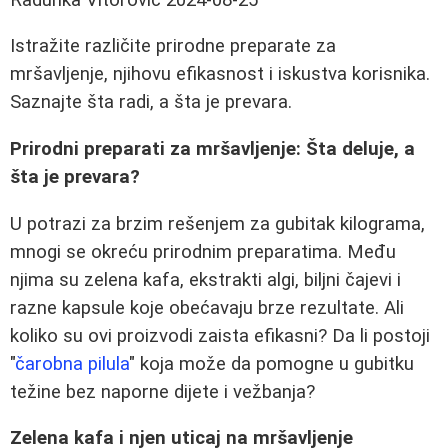
Istražite različite prirodne preparate za
mršavljenje, njihovu efikasnost i iskustva korisnika.
Saznajte šta radi, a šta je prevara.
Prirodni preparati za mršavljenje: Šta deluje, a
šta je prevara?
U potrazi za brzim rešenjem za gubitak kilograma,
mnogi se okreću prirodnim preparatima. Među
njima su zelena kafa, ekstrakti algi, biljni čajevi i
razne kapsule koje obećavaju brze rezultate. Ali
koliko su ovi proizvodi zaista efikasni? Da li postoji
"
čarobna pilula
" koja može da pomogne u gubitku
težine bez naporne dijete i vežbanja?
Zelena kafa i njen uticaj na mršavljenje