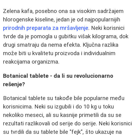
Zelena kafa, posebno ona sa visokim sadržajem
hlorogenske kiseline, jedan je od najpopularnijih
prirodnih preparata za mršavljenje
. Neki korisnici
tvrde da je pomogla u gubitku višak kilograma, dok
drugi smatraju da nema efekta. Ključna razlika
može biti u kvalitetu proizvoda i individualnim
reakcijama organizma.
Botanical tablete - da li su revolucionarno
rešenje?
Botanical tablete su takođe bile popularne među
korisnicima. Neki su izgubili i do 10 kg u toku
nekoliko meseci, ali su kasnije primetili da su se
rezultati razlikovali od serije do serije. Neki korisnici
su tvrdili da su tablete bile "fejk", što ukazuje na