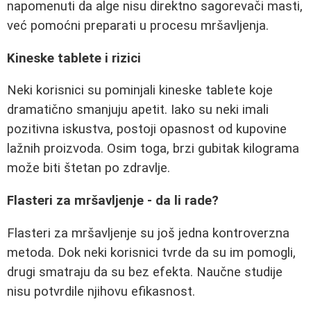
napomenuti da alge nisu direktno sagorevači masti,
već pomoćni preparati u procesu mršavljenja.
Kineske tablete i rizici
Neki korisnici su pominjali kineske tablete koje
dramatično smanjuju apetit. Iako su neki imali
pozitivna iskustva, postoji opasnost od kupovine
lažnih proizvoda. Osim toga, brzi gubitak kilograma
može biti štetan po zdravlje.
Flasteri za mršavljenje - da li rade?
Flasteri za mršavljenje su još jedna kontroverzna
metoda. Dok neki korisnici tvrde da su im pomogli,
drugi smatraju da su bez efekta. Naučne studije
nisu potvrdile njihovu efikasnost.