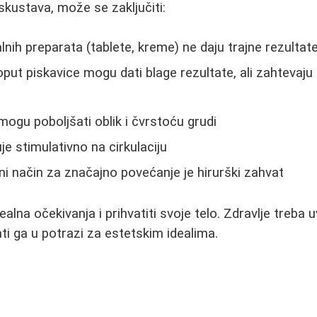
skustava, može se zaključiti:
lnih preparata (tablete, kreme) ne daju trajne rezultat
poput piskavice mogu dati blage rezultate, ali zahtevaju
ogu poboljšati oblik i čvrstoću grudi
e stimulativno na cirkulaciju
ni način za značajno povećanje je hirurški zahvat
realna očekivanja i prihvatiti svoje telo. Zdravlje treba 
ti ga u potrazi za estetskim idealima.