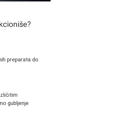
nkcioniše?
nih preparata do
zličitim
mo gubljenje