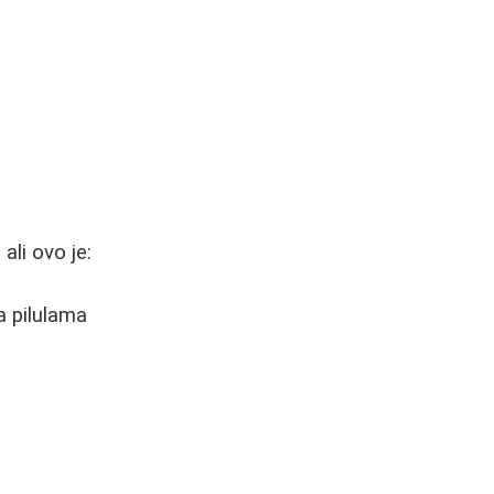
li ovo je:
a pilulama