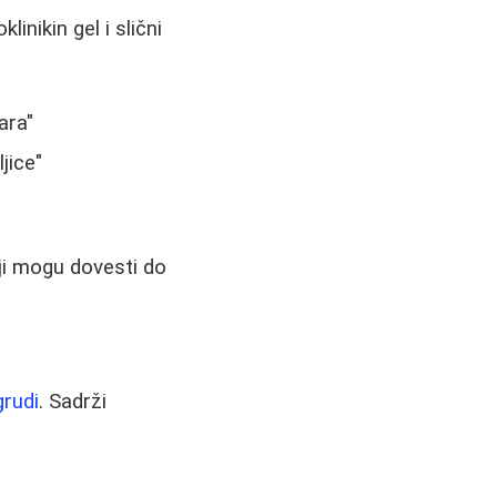
inikin gel i slični
ara"
jice"
ji mogu dovesti do
grudi
. Sadrži