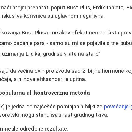
aći brojni preparati poput Bust Plus, Erdik tableta, Biokl
 iskustva korisnica su uglavnom negativna:
kovanja Bust Plusa i nikakav efekat nema - čista prev
e samo bacanje para - samo su mi se pojavile sitne bubul
uzimanja Erdika, grudi se vrate na staro"
aju da većina ovih proizvoda sadrži biljne hormone ko
ja, a njihova efikasnost je upitna.
 popularna ali kontroverzna metoda
k) je jedna od najčešće pominjanih biljki za
povećanje 
teoretski mogu stimulisati rast grudnog tkiva.
rimetile određene rezultate: