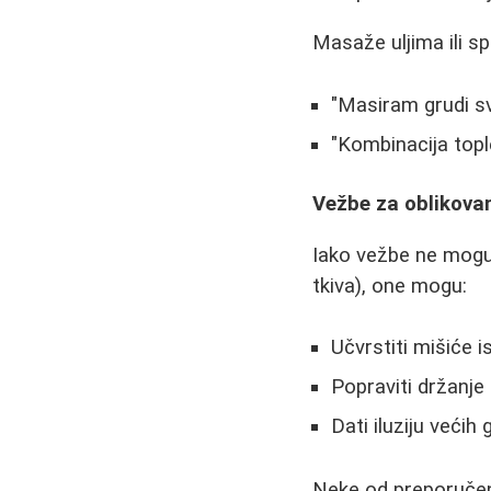
Masaže uljima ili s
"Masiram grudi s
"Kombinacija top
Vežbe za oblikovan
Iako vežbe ne mogu
tkiva), one mogu:
Učvrstiti mišiće i
Popraviti držanje 
Dati iluziju većih 
Neke od preporučen