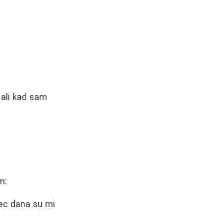
 ali kad sam
m:
ec dana su mi