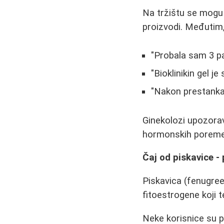
Na tržištu se mogu n
proizvodi. Međutim,
"Probala sam 3 pa
"Bioklinikin gel j
"Nakon prestanka 
Ginekolozi upozorav
hormonskih poremeća
Čaj od piskavice -
Piskavica (fenugree
fitoestrogene koji 
Neke korisnice su p