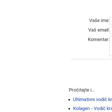
Vaše ime:
Vaš email:
Komentar:
Pročitajte i...
Ultimativni vodič k
Kolagen - Vodič kr