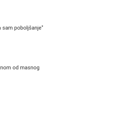
a sam poboljšanje"
lavnom od masnog