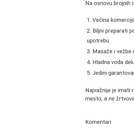
Na osnovu brojnih i
Većina komercija
Biljni preparati 
upotrebu
Masaže i vežbe m
Hladna voda deluj
Jedini garantova
Najvažnije je imati 
mesto, a ne žrtvova
Komentari