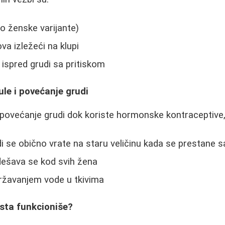
o ženske varijante)
va izležeći na klupi
 ispred grudi sa pritiskom
ule i povećanje grudi
ovećanje grudi dok koriste hormonske kontraceptive, a
i se obično vrate na staru veličinu kada se prestane s
 dešava se kod svih žena
žavanjem vode u tkivima
ista funkcioniše?