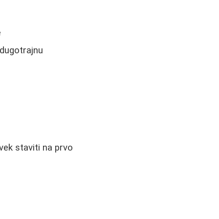
e
 dugotrajnu
uvek staviti na prvo