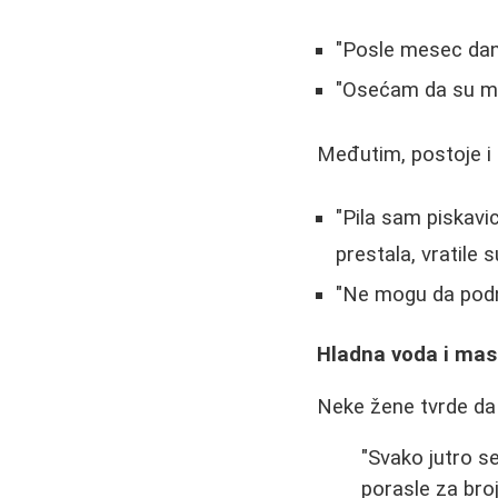
"Posle mesec dana
"Osećam da su mi
Međutim, postoje i 
"Pila sam piskavi
prestala, vratile 
"Ne mogu da podne
Hladna voda i ma
Neke žene tvrde da
"Svako jutro 
porasle za broj