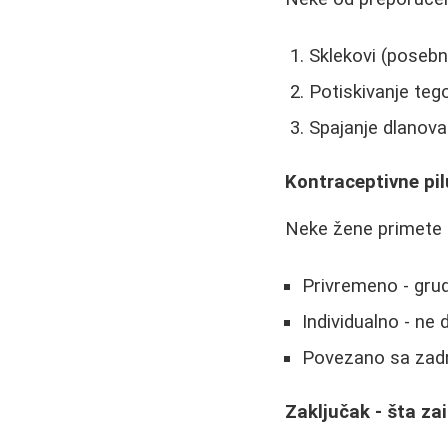
Sklekovi (posebn
Potiskivanje tego
Spajanje dlanova
Kontraceptivne pil
Neke žene primete p
Privremeno - grud
Individualno - ne
Povezano sa zadr
Zaključak - šta za