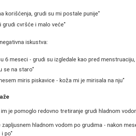
 korišćenja, grudi su mi postale punije"
 grudi cvršće i malo veće"
negativna iskustva:
cu 6 meseci - grudi su izgledale kao pred menstruaciju,
su se na staro"
sem miris piskavice - koža mi je mirisala na nju"
saže
 im je pomoglo redovno tretiranje grudi hladnom vodo
se zapljusnem hladnom vodom po grudima - nakon mes
 i po"