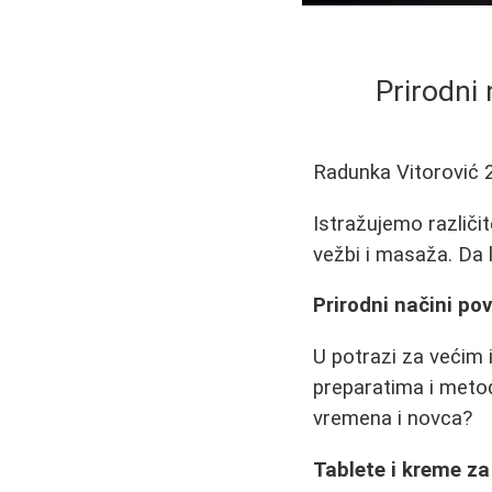
Prirodni 
Radunka Vitorović
Istražujemo različi
vežbi i masaža. Da l
Prirodni načini po
U potrazi za većim 
preparatima i metod
vremena i novca?
Tablete i kreme za