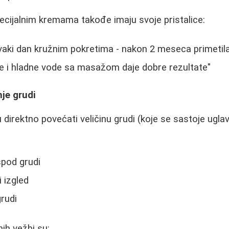
pecijalnim kremama takođe imaju svoje pristalice:
vaki dan kružnim pokretima - nakon 2 meseca primetil
le i hladne vode sa masažom daje dobre rezultate"
je grudi
 direktno povećati veličinu grudi (koje se sastoje ug
spod grudi
i izgled
grudi
ih vežbi su: