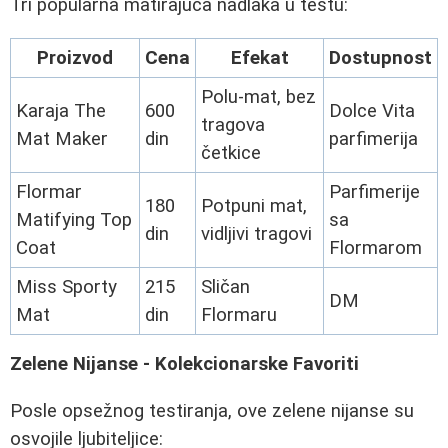
Tri popularna matirajuća nadlaka u testu:
Proizvod
Cena
Efekat
Dostupnost
Polu-mat, bez
Karaja The
600
Dolce Vita
tragova
Mat Maker
din
parfimerija
četkice
Flormar
Parfimerije
180
Potpuni mat,
Matifying Top
sa
din
vidljivi tragovi
Coat
Flormarom
Miss Sporty
215
Sličan
DM
Mat
din
Flormaru
Zelene Nijanse - Kolekcionarske Favoriti
Posle opsežnog testiranja, ove zelene nijanse su
osvojile ljubiteljice: