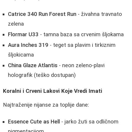
Catrice 340 Run Forest Run
- živahna travnato
zelena
Flormar U33
- tamna baza sa crvenim šljokama
Aura Inches 319
- teget sa plavim i tirkiznim
šljokicama
China Glaze Atlantis
- neon zeleno-plavi
holografik (teško dostupan)
Koralni i Crveni Lakovi Koje Vredi Imati
Najtraženije nijanse za toplije dane:
Essence Cute as Hell
- jarko žuti sa odličnom
pigmentacijom