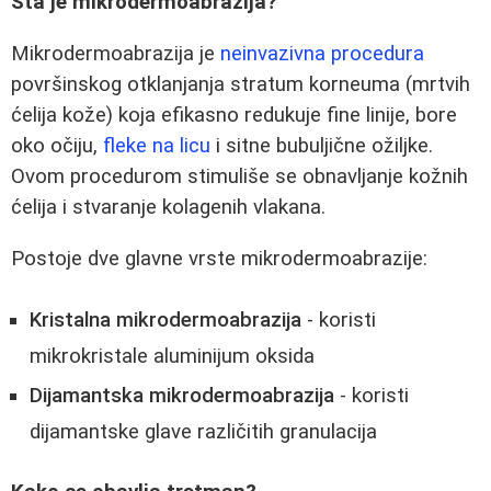
Šta je mikrodermoabrazija?
Mikrodermoabrazija je
neinvazivna procedura
površinskog otklanjanja stratum korneuma (mrtvih
ćelija kože) koja efikasno redukuje fine linije, bore
oko očiju,
fleke na licu
i sitne bubuljične ožiljke.
Ovom procedurom stimuliše se obnavljanje kožnih
ćelija i stvaranje kolagenih vlakana.
Postoje dve glavne vrste mikrodermoabrazije:
Kristalna mikrodermoabrazija
- koristi
mikrokristale aluminijum oksida
Dijamantska mikrodermoabrazija
- koristi
dijamantske glave različitih granulacija