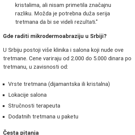
kristalima, ali nisam primetila značajnu
razliku. Možda je potrebna duža serija
tretmana da bi se videli rezultati."
Gde raditi mikrodermoabraziju u Srbiji?
U Srbiju postoji više klinika i salona koji nude ove
tretmane. Cene variraju od 2.000 do 5.000 dinara po
tretmanu, u zavisnosti od:
Vrste tretmana (dijamantska ili kristalna)
Lokacije salona
Stručnosti terapeuta
Dodatnih tretmana u paketu
Česta pitanja