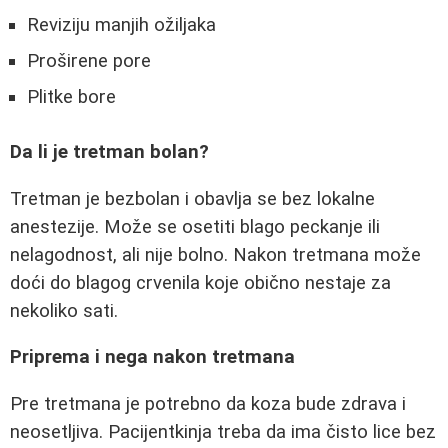
Reviziju manjih ožiljaka
Proširene pore
Plitke bore
Da li je tretman bolan?
Tretman je bezbolan i obavlja se bez lokalne
anestezije. Može se osetiti blago peckanje ili
nelagodnost, ali nije bolno. Nakon tretmana može
doći do blagog crvenila koje obično nestaje za
nekoliko sati.
Priprema i nega nakon tretmana
Pre tretmana je potrebno da koza bude zdrava i
neosetljiva. Pacijentkinja treba da ima čisto lice bez