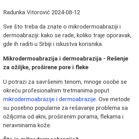
Radunka Vitorović
2024-08-12
Sve što treba da znate o mikrodermoabraziji i
dermoabraziji: kako se rade, koliko traje oporavak,
gde ih raditi u Srbiji i iskustva korisnika.
Mikrodermoabrazija i dermoabrazija - Rešenje
za ožiljke, proširene pore i fleke
U potrazi za savršenim tenom, mnoge osobe se
okreću profesionalnim tretmanima poput
mikrodermoabrazije i dermoabrazije
. Ove metode
su posebno popularne za rešavanje problema sa
ožiljcima od akni, proširenim porama, flekama i
neravninama kože.