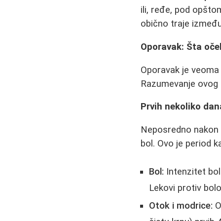
ili, ređe, pod opšto
obično traje između
Oporavak: Šta oče
Oporavak je veoma in
Razumevanje ovog pr
Prvih nekoliko dan
Neposredno nakon op
bol. Ovo je period 
Bol:
Intenzitet bol
Lekovi protiv bol
Otok i modrice:
O