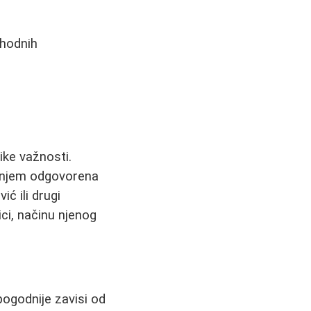
thodnih
ike važnosti.
vanjem odgovorena
ć ili drugi
ici, načinu njenog
jpogodnije zavisi od