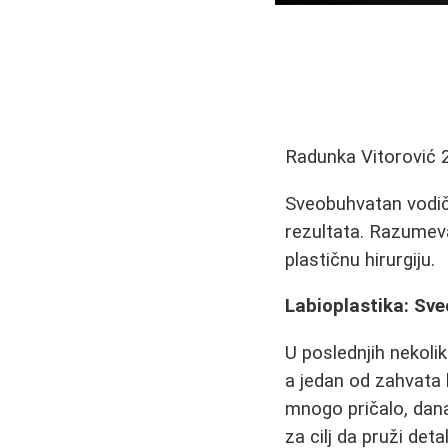
Radunka Vitorović
Sveobuhvatan vodič 
rezultata. Razumeva
plastičnu hirurgiju.
Labioplastika: Sv
U poslednjih nekoli
a jedan od zahvata k
mnogo pričalo, dana
za cilj da pruži det