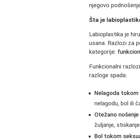
njegovo podnošenje
Šta je labioplastik
Labioplastika je hi
usana. Razlozi za p
kategorije:
funkcion
Funkcionalni razlozi
razloge spada:
Nelagoda tokom f
nelagodu, bol ili č
Otežano nošenje
žuljanje, stiskanje
Bol tokom seksu