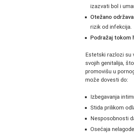
izazvati bol i uma
Otežano održavan
rizik od infekcija.
Podražaj tokom 
Estetski razlozi su
svojih genitalija, š
promovišu u pornogra
može dovesti do:
Izbegavanja intim
Stida prilikom od
Nesposobnosti da
Osećaja nelagode n