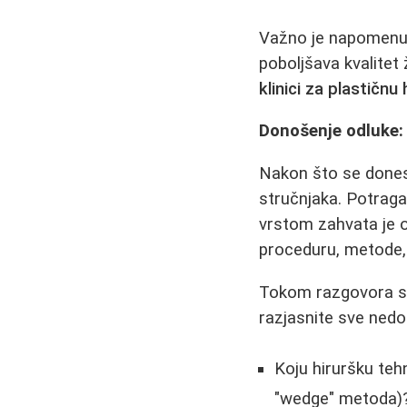
Važno je napomenut
poboljšava kvalite
klinici za plastičnu 
Donošenje odluke:
Nakon što se donese
stručnjaka. Potrag
vrstom zahvata je o
proceduru, metode, 
Tokom razgovora sa 
razjasnite sve nedo
Koju hiruršku teh
"wedge" metoda)