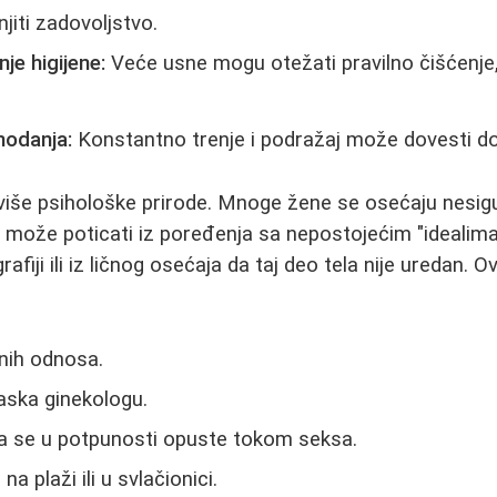
njiti zadovoljstvo.
je higijene:
Veće usne mogu otežati pravilno čišćenje
hodanja:
Konstantno trenje i podražaj može dovesti do h
 više psihološke prirode. Mnoge žene se osećaju nesig
to može poticati iz poređenja sa nepostojećim "idealima
fiji ili iz ličnog osećaja da taj deo tela nije uredan. 
nih odnosa.
laska ginekologu.
 se u potpunosti opuste tokom seksa.
a plaži ili u svlačionici.