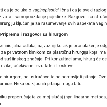
i da je odluka o
vaginoplastici
lična i da je svaki razlo
t života i samopouzdanje pojedinke. Razgovor sa stru
hirurgiju
kĺjučan je za razumevanje svih aspekata
vagin
 Priprema i razgovor sa hirurgom
 inicijalna odluka, najvažniji korak je pronalaženje o
a za
privatnom klinikom za plastičnu hirurgiju
koja ima 
d suštinskog značaja. Pri konzultacijama, hirurg će det
rizike, očekivane rezultate i troškove.
hirurgom, ne ustručavajte se postavljati pitanja. Ovo j
umice. Neka od ključnih pitanja mogu biti:
niku preporučujete za moj slučaj (npr. linearna metoda
?