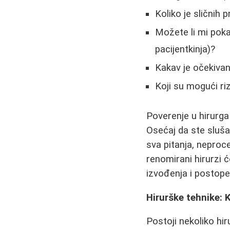
Koliko je sličnih 
Možete li mi poka
pacijentkinja)?
Kakav je očekivan
Koji su mogući riz
Poverenje u hirurga
Osećaj da ste sluš
sva pitanja, neproce
renomirani hirurzi 
izvođenja i postoper
Hirurške tehnike: 
Postoji nekoliko hi