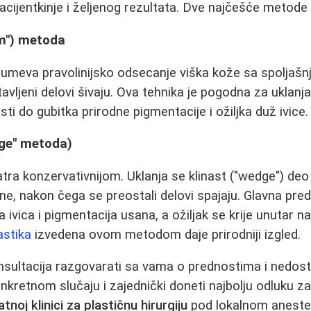
ijentkinje i željenog rezultata. Dve najčešće metode 
rim") metoda
meva pravolinijsko odsecanje viška kože sa spoljašnj
vljeni delovi šivaju. Ova tehnika je pogodna za uklanja
ti do gubitka prirodne pigmentacije i ožiljka duž ivice.
ge" metoda)
a konzervativnijom. Uklanja se klinast ("wedge") deo 
ne, nakon čega se preostali delovi spajaju. Glavna pr
 ivica i pigmentacija usana, a ožiljak se krije unutar 
astika
izvedena ovom metodom daje prirodniji izgled.
onsultacija razgovarati sa vama o prednostima i nedos
retnom slučaju i zajednički doneti najbolju odluku za
atnoj klinici za plastičnu hirurgiju
pod lokalnom anestez