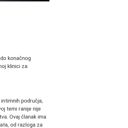
, do konačnog
j klinici za
intimnih područja,
oj temi ranije nije
tva. Ovaj članak ima
vata, od razloga za