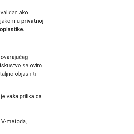
g validan ako
čnjakom u
privatnoj
oplastike
.
dgovarajućeg
iskustvo sa ovim
aljno objasniti
e vaša prilika da
, V-metoda,