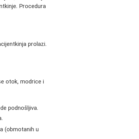
entkinje. Procedura
ijentkinja prolazi.
se otok, modrice i
ude podnošljiva.
a.
ga (obmotanih u