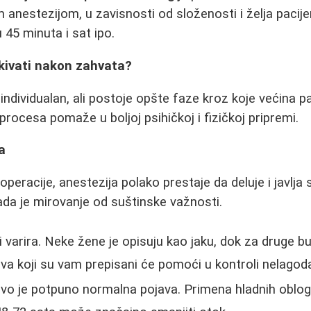
m anestezijom, u zavisnosti od složenosti i želja pacij
 45 minuta i sat ipo.
kivati nakon zahvata?
dividualan, ali postoje opšte faze kroz koje većina pac
ocesa pomaže u boljoj psihičkoj i fizičkoj pripremi.
a
eracije, anestezija polako prestaje da deluje i javlja 
kada je mirovanje od suštinske važnosti.
i varira. Neke žene je opisuju kao jaku, dok za druge b
ova koji su vam prepisani će pomoći u kontroli nelagod
vo je potpuno normalna pojava. Primena hladnih oblo