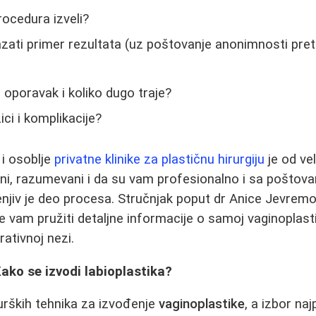
procedura izveli?
zati primer rezultata (uz poštovanje anonimnosti pre
 oporavak i koliko dugo traje?
ici i komplikacije?
 i osoblje
privatne klinike za plastičnu hirurgiju
je od vel
ani, razumevani i da su vam profesionalno i sa pošto
njiv je deo procesa. Stručnjak poput dr Anice Jevremovi
će vam pružiti detaljne informacije o samoj vaginoplast
ativnoj nezi.
Kako se izvodi labioplastika?
rurških tehnika za izvođenje
vaginoplastike
, a izbor na