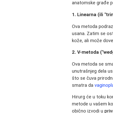
anatomske građe pac
1. Linearna (ili "t
Ova metoda podrazu
usana. Zatim se osta
kože, ali može doves
2. V-metoda ("wed
Ova metoda se smatr
unutrašnjeg dela us
što se čuva prirodna
smatra da
vaginopl
Hirurg će u toku k
metode u vašem konk
obično izvodi u
priv