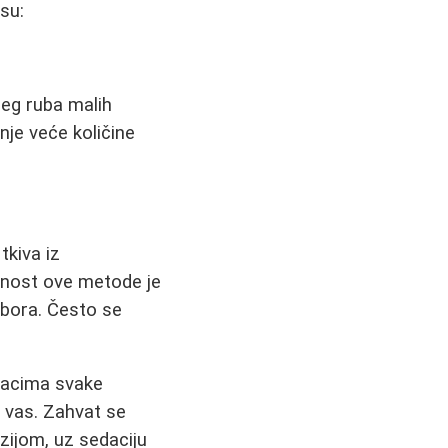
su:
eg ruba malih
nje veće količine
tkiva iz
ednost ove metode je
nabora. Često se
tacima svake
 vas. Zahvat se
ijom, uz sedaciju