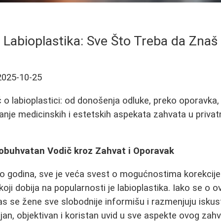
Labioplastika: Sve Što Treba da Znaš
2025-10-25
o labioplastici: od donošenja odluke, preko oporavka
nje medicinskih i estetskih aspekata zahvata u privatno
eobuhvatan Vodič kroz Zahvat i Oporavak
ko godina, sve je veća svest o mogućnostima korekcije 
oji dobija na popularnosti je labioplastika. Iako se o ov
s se žene sve slobodnije informišu i razmenjuju iskus
aljan, objektivan i koristan uvid u sve aspekte ovog zah