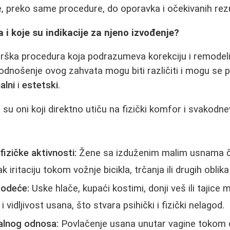
, preko same procedure, do oporavka i očekivanih rezu
a i koje su indikacije za njeno izvođenje?
rurška procedura koja podrazumeva korekciju i remodeli
odnošenje ovog zahvata mogu biti različiti i mogu se p
alni
i
estetski
.
 su oni koji direktno utiču na fizički komfor i svakodne
izičke aktivnosti:
Žene sa izduženim malim usnama č
ak iritaciju tokom vožnje bicikla, trčanja ili drugih oblik
 odeće:
Uske hlače, kupaći kostimi, donji veš ili tajice
 i vidljivost usana, što stvara psihički i fizički nelagod.
alnog odnosa:
Povlačenje usana unutar vagine tokom