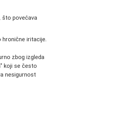
, što povećava
ronične iritacije.
urno zbog izgleda
" koji se često
Ova nesigurnost