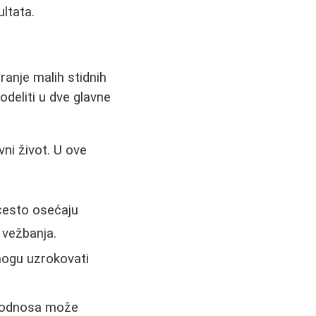
ltata.
ranje malih stidnih
odeliti u dve glavne
vni život. U ove
esto osećaju
a vežbanja.
 mogu uzrokovati
 odnosa može