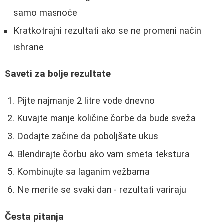
samo masnoće
Kratkotrajni rezultati ako se ne promeni način
ishrane
Saveti za bolje rezultate
Pijte najmanje 2 litre vode dnevno
Kuvajte manje količine čorbe da bude sveža
Dodajte začine da poboljšate ukus
Blendirajte čorbu ako vam smeta tekstura
Kombinujte sa laganim vežbama
Ne merite se svaki dan - rezultati variraju
Česta pitanja