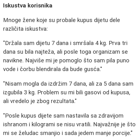
Iskustva korisnika
Mnoge žene koje su probale kupus dijetu dele
različita iskustva:
"Držala sam dijetu 7 dana i smršala 4 kg. Prva tri
dana su bila najteža, ali posle toga organizam se
navikne. Najviše mi je pomoglo što sam pila puno
vode i čorbu blendirala da bude gusća."
"Nisam mogla da izdržim 7 dana, ali za 5 dana sam
izgubila 3 kg. Problem su mi bili gasovi od kupusa,
ali vredelo je zbog rezultata."
"Posle kupus dijete sam nastavila sa zdravijom
ishranom i kilogrami se nisu vratili. Najvažnije je što
mi se želudac smanjio i sada jedem manje porcije."