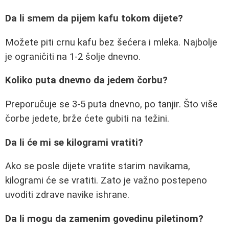
Da li smem da pijem kafu tokom dijete?
Možete piti crnu kafu bez šećera i mleka. Najbolje
je ograničiti na 1-2 šolje dnevno.
Koliko puta dnevno da jedem čorbu?
Preporučuje se 3-5 puta dnevno, po tanjir. Što više
čorbe jedete, brže ćete gubiti na težini.
Da li će mi se kilogrami vratiti?
Ako se posle dijete vratite starim navikama,
kilogrami će se vratiti. Zato je važno postepeno
uvoditi zdrave navike ishrane.
Da li mogu da zamenim govedinu piletinom?