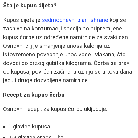
Šta je kupus dijeta?
Kupus dijeta je
sedmodnevni plan ishrane
koji se
zasniva na konzumaciji specijalno pripremljene
kupus čorbe uz određene namirnice za svaki dan.
Osnovni cilj je smanjenje unosa kalorija uz
istovremeno povećanje unos vode i vlakana, što
dovodi do brzog gubitka kilograma. Čorba se pravi
od kupusa, povrća i začina, a uz nju se u toku dana
jedu i druge dozvoljene namirnice.
Recept za kupus čorbu
Osnovni recept za kupus čorbu uključuje:
1 glavica kupusa
2-3 glavice crnog luka