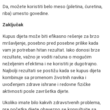
Da, možete koristiti belo meso (piletina, ćuretina,
riba) umesto govedine.
Zaključak
Kupus dijeta može biti efikasno rešenje za brzo
mršavljenje, posebno pred posebne prilike kada
vam je potreban hitan rezultat. Iako donosi brze
rezultate, važno je voditi računa o mogućim
neželjenim efektima i ne koristiti je dugotrajno.
Najbolji rezultati se postižu kada se kupus dijeta
kombinuje sa promenom životnih navika i
uvođenjem zdrave ishrane i redovne fizičke
aktivnosti posle završetka dijete.
Ukoliko imate bilo kakvih zdravstvenih problema,
pre početka dijete obavezno se konsultujte sa