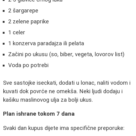
2 šargarepe
2 zelene paprike
1 celer
1 konzerva paradajza ili pelata
Začini po ukusu (so, biber, vegeta, lovorov list)
Voda po potrebi
Sve sastojke iseckati, dodati u lonac, naliti vodom i
kuvati dok povrće ne omekša. Neki ljudi dodaju i
kašiku maslinovog ulja za bolji ukus.
Plan ishrane tokom 7 dana
Svaki dan kupus dijete ima specifične preporuke: