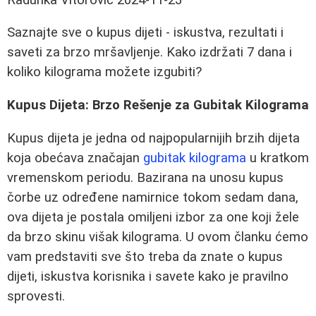
Saznajte sve o kupus dijeti - iskustva, rezultati i
saveti za brzo mršavljenje. Kako izdržati 7 dana i
koliko kilograma možete izgubiti?
Kupus Dijeta: Brzo Rešenje za Gubitak Kilograma
Kupus dijeta je jedna od najpopularnijih brzih dijeta
koja obećava značajan
gubitak kilograma
u kratkom
vremenskom periodu. Bazirana na unosu kupus
čorbe uz određene namirnice tokom sedam dana,
ova dijeta je postala omiljeni izbor za one koji žele
da brzo skinu višak kilograma. U ovom članku ćemo
vam predstaviti sve što treba da znate o kupus
dijeti, iskustva korisnika i savete kako je pravilno
sprovesti.