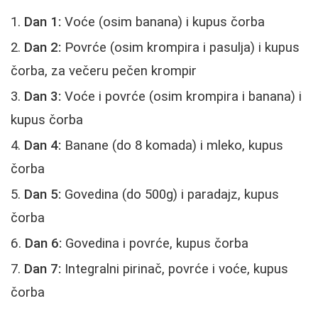
Dan 1:
Voće (osim banana) i kupus čorba
Dan 2:
Povrće (osim krompira i pasulja) i kupus
čorba, za večeru pečen krompir
Dan 3:
Voće i povrće (osim krompira i banana) i
kupus čorba
Dan 4:
Banane (do 8 komada) i mleko, kupus
čorba
Dan 5:
Govedina (do 500g) i paradajz, kupus
čorba
Dan 6:
Govedina i povrće, kupus čorba
Dan 7:
Integralni pirinač, povrće i voće, kupus
čorba