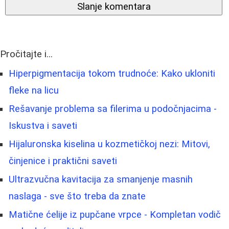
Slanje komentara
Pročitajte i...
Hiperpigmentacija tokom trudnoće: Kako ukloniti
fleke na licu
Rešavanje problema sa filerima u podočnjacima -
Iskustva i saveti
Hijaluronska kiselina u kozmetičkoj nezi: Mitovi,
činjenice i praktični saveti
Ultrazvučna kavitacija za smanjenje masnih
naslaga - sve što treba da znate
Matične ćelije iz pupčane vrpce - Kompletan vodič