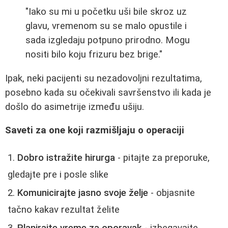
"Iako su mi u početku uši bile skroz uz
glavu, vremenom su se malo opustile i
sada izgledaju potpuno prirodno. Mogu
nositi bilo koju frizuru bez brige."
Ipak, neki pacijenti su nezadovoljni rezultatima,
posebno kada su očekivali savršenstvo ili kada je
došlo do asimetrije između ušiju.
Saveti za one koji razmišljaju o operaciji
Dobro istražite hirurga
- pitajte za preporuke,
gledajte pre i posle slike
Komunicirajte jasno svoje želje
- objasnite
tačno kakav rezultat želite
Planirajte vreme za oporavak
- izbegavajte