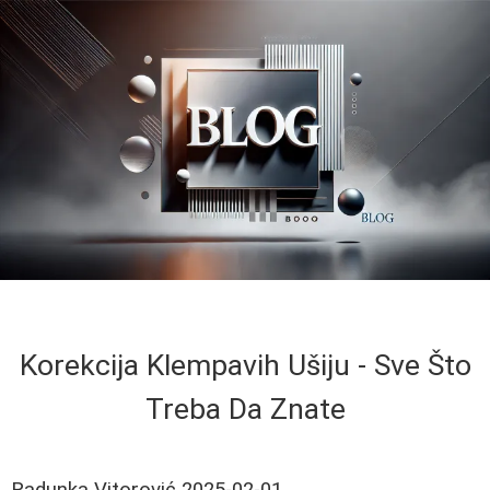
Korekcija Klempavih Ušiju - Sve Što
Treba Da Znate
Radunka Vitorović
2025-02-01