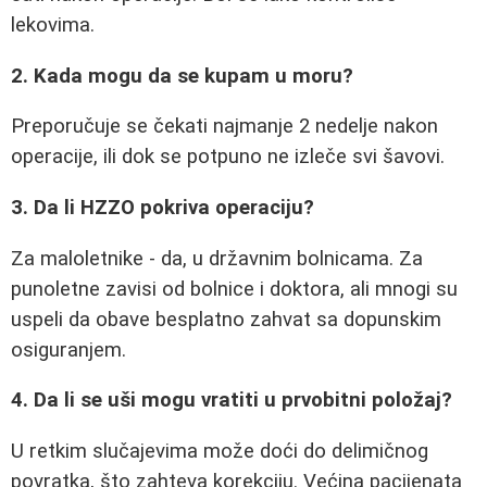
lekovima.
2. Kada mogu da se kupam u moru?
Preporučuje se čekati najmanje 2 nedelje nakon
operacije, ili dok se potpuno ne izleče svi šavovi.
3. Da li HZZO pokriva operaciju?
Za maloletnike - da, u državnim bolnicama. Za
punoletne zavisi od bolnice i doktora, ali mnogi su
uspeli da obave besplatno zahvat sa dopunskim
osiguranjem.
4. Da li se uši mogu vratiti u prvobitni položaj?
U retkim slučajevima može doći do delimičnog
povratka, što zahteva korekciju. Većina pacijenata