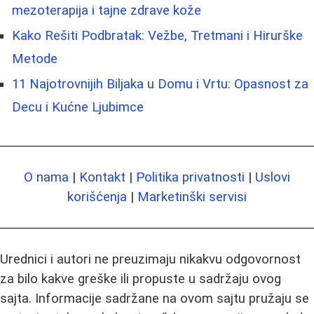
mezoterapija i tajne zdrave kože
Kako Rešiti Podbratak: Vežbe, Tretmani i Hirurške
Metode
11 Najotrovnijih Biljaka u Domu i Vrtu: Opasnost za
Decu i Kućne Ljubimce
O nama
|
Kontakt
|
Politika privatnosti
|
Uslovi
korišćenja
|
Marketinški servisi
Urednici i autori ne preuzimaju nikakvu odgovornost
za bilo kakve greške ili propuste u sadržaju ovog
sajta. Informacije sadržane na ovom sajtu pružaju se