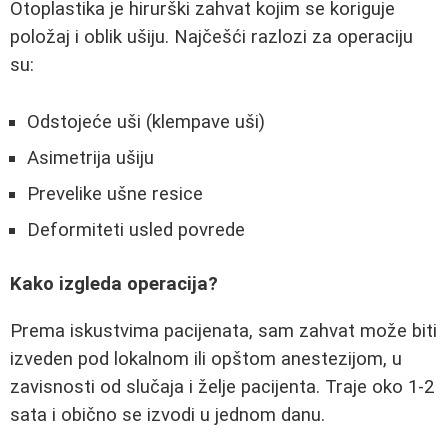
Otoplastika je hirurški zahvat kojim se koriguje
položaj i oblik ušiju. Najčešći razlozi za operaciju
su:
Odstojeće uši (klempave uši)
Asimetrija ušiju
Prevelike ušne resice
Deformiteti usled povrede
Kako izgleda operacija?
Prema iskustvima pacijenata, sam zahvat može biti
izveden pod lokalnom ili opštom anestezijom, u
zavisnosti od slučaja i želje pacijenta. Traje oko 1-2
sata i obično se izvodi u jednom danu.