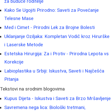
za buduće roditelje
Kako Se Ugojiti Prirodno: Saveti za Povećanje
Telesne Mase
Med i Cimet - Prirodni Lek za Brojne Bolesti
Uklanjanje Oziljaka: Kompletan Vodič kroz Hirurške
i Laserske Metode
Estetska Hirurgija: Za i Protiv - Prirodna Lepota vs
Korekcije
Labioplastika u Srbiji: Iskustva, Saveti i Najčešća
Pitanja
Tekstovi na srodnim blogovima
Kupus Dijeta - Iskustva i Saveti za Brzo Mršavljenje
Savremena nega lica: Biološki tretmani,