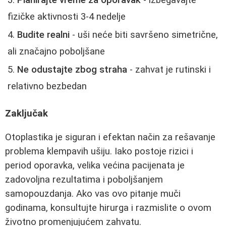
fizičke aktivnosti 3-4 nedelje
Budite realni
- uši neće biti savršeno simetrične,
ali značajno poboljšane
Ne odustajte zbog straha
- zahvat je rutinski i
relativno bezbedan
Zaključak
Otoplastika je siguran i efektan način za rešavanje
problema klempavih ušiju. Iako postoje rizici i
period oporavka, velika većina pacijenata je
zadovoljna rezultatima i poboljšanjem
samopouzdanja. Ako vas ovo pitanje muči
godinama, konsultujte hirurga i razmislite o ovom
životno promenjujućem zahvatu.