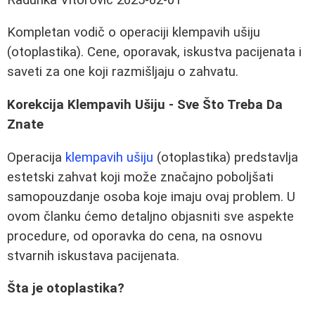
Kompletan vodič o operaciji klempavih ušiju
(otoplastika). Cene, oporavak, iskustva pacijenata i
saveti za one koji razmišljaju o zahvatu.
Korekcija Klempavih Ušiju - Sve Što Treba Da
Znate
Operacija
klempavih ušiju
(otoplastika) predstavlja
estetski zahvat koji može značajno poboljšati
samopouzdanje osoba koje imaju ovaj problem. U
ovom članku ćemo detaljno objasniti sve aspekte
procedure, od oporavka do cena, na osnovu
stvarnih iskustava pacijenata.
Šta je otoplastika?