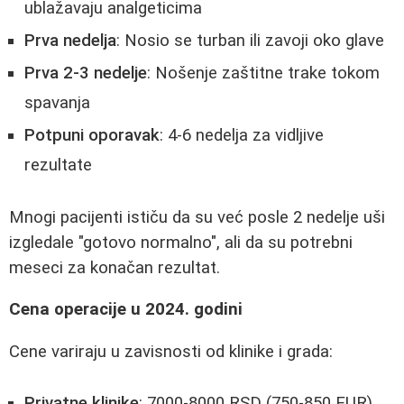
ublažavaju analgeticima
Prva nedelja
: Nosio se turban ili zavoji oko glave
Prva 2-3 nedelje
: Nošenje zaštitne trake tokom
spavanja
Potpuni oporavak
: 4-6 nedelja za vidljive
rezultate
Mnogi pacijenti ističu da su već posle 2 nedelje uši
izgledale "gotovo normalno", ali da su potrebni
meseci za konačan rezultat.
Cena operacije u 2024. godini
Cene variraju u zavisnosti od klinike i grada:
Privatne klinike
: 7000-8000 RSD (750-850 EUR)