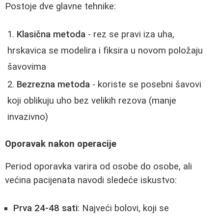
Postoje dve glavne tehnike:
Klasična metoda
- rez se pravi iza uha,
hrskavica se modelira i fiksira u novom položaju
šavovima
Bezrezna metoda
- koriste se posebni šavovi
koji oblikuju uho bez velikih rezova (manje
invazivno)
Oporavak nakon operacije
Period oporavka varira od osobe do osobe, ali
većina pacijenata navodi sledeće iskustvo:
Prva 24-48 sati
: Najveći bolovi, koji se