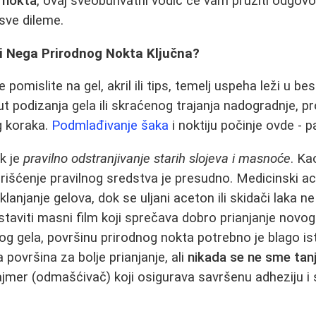
 nokta
, ovaj sveobuhvatni vodič će vam pružiti odgovo
 sve dileme.
 i Nega Prirodnog Nokta Ključna?
pomislite na gel, akril ili tips, temelj uspeha leži u be
 podizanja gela ili skraćenog trajanja nadogradnje, pr
g koraka.
Podmlađivanje šaka
i noktiju počinje ovde - 
ak je
pravilno odstranjivanje starih slojeva i masnoće
. Ka
orišćenje pravilnog sredstva je presudno. Medicinski 
uklanjanje gelova, dok se uljani aceton ili skidači laka 
aviti masni film koji sprečava dobro prianjanje novog 
og gela, površinu prirodnog nokta potrebno je blago ist
la površina za bolje prianjanje, ali
nikada se ne sme tanj
jmer (odmašćivač) koji osigurava savršenu adheziju i 