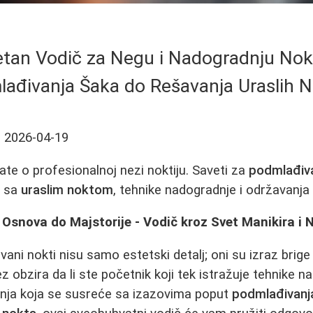
tan Vodič za Negu i Nadogradnju Nokt
ađivanja Šaka do Rešavanja Uraslih N
ć
2026-04-19
ate o profesionalnoj nezi noktiju. Saveti za
podmlađiv
a sa
uraslim noktom
, tehnike nadogradnje i održavanja
 Osnova do Majstorije - Vodič kroz Svet Manikira i
ani nokti nisu samo estetski detalj; oni su izraz brige 
 obzira da li ste početnik koji tek istražuje tehnike na
inja koja se susreće sa izazovima poput
podmlađivanj