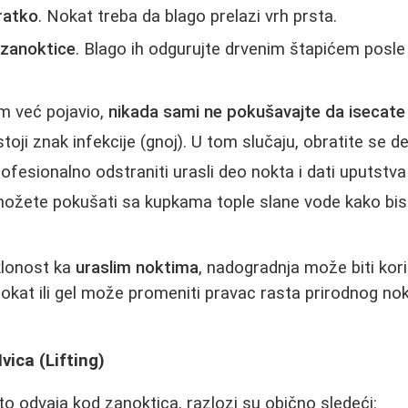
ratko
. Nokat treba da blago prelazi vrh prsta.
 zanoktice
. Blago ih odgurujte drvenim štapićem posle 
m već pojavio,
nikada sami ne pokušavajte da isecate 
oji znak infekcije (gnoj). U tom slučaju, obratite se de
rofesionalno odstraniti urasli deo nokta i dati uputstva
možete pokušati sa kupkama tople slane vode kako bist
klonost ka
uraslim noktima
, nadogradnja može biti kori
nokat ili gel može promeniti pravac rasta prirodnog no
vica (Lifting)
o odvaja kod zanoktica, razlozi su obično sledeći: