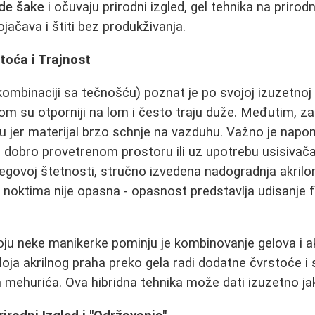
de šake
i očuvaju prirodni izgled, gel tehnika na prirod
 ojačava i štiti bez produkživanja.
stoća i Trajnost
u kombinaciji sa tečnošću) poznat je po svojoj izuzetnoj
m su otporniji na lom i često traju duže. Međutim, z
ju jer materijal brzo schnje na vazduhu. Važno je napom
d u dobro provetrenom prostoru ili uz upotrebu usisivač
jegovoj štetnosti, stručno izvedena nadogradnja akril
oktima nije opasna - opasnost predstavlja udisanje fi
oju neke manikerke pominju je kombinovanje gelova i akr
oja akrilnog praha preko gela radi dodatne čvrstoće i
 mehurića. Ova hibridna tehnika može dati izuzetno jak