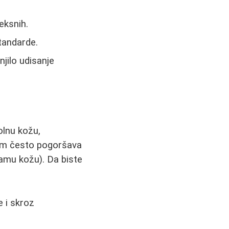
eksnih.
tandarde.
njilo udisanje
olnu kožu,
blem često pogoršava
samu kožu). Da biste
e i skroz