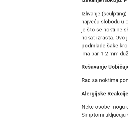
Izlivanje Noktiju: 
Izlivanje (sculpting
najveću slobodu u o
je što se nokti ne 
nokat izrasta. Ovo j
podmlade šake
kroz
ima bar 1-2 mm duži
Rešavanje Uobičaj
Rad sa noktima pone
Alergijske Reakcije 
Neke osobe mogu da 
Simptomi uključuju s