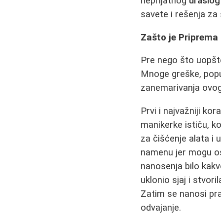
neprijatnog
uraslog
savete i rešenja za
Zašto je Priprema
Pre nego što uopšte 
Mnoge greške, poput
zanemarivanja ovo
Prvi i najvažniji kor
manikerke ističu, k
za čišćenje alata i 
namenu jer mogu ost
nanosenja bilo kakv
uklonio sjaj i stvori
Zatim se nanosi pra
odvajanje.