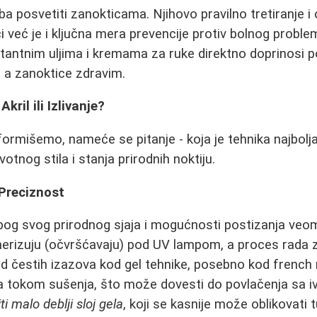
a posvetiti zanokticama. Njihovo pravilno tretiranje 
ci već je i ključna mera prevencije protiv bolnog probl
tantnim uljima i kremama za ruke direktno doprinosi 
 a zanoktice zdravim.
Akril ili Izlivanje?
formišemo, nameće se pitanje - koja je tehnika najbolj
votnog stila i stanja prirodnih noktiju.
 Preciznost
bog svog prirodnog sjaja i mogućnosti postizanja veoma 
imerizuju (očvršćavaju) pod UV lampom, a proces rada z
d čestih izazova kod gel tehnike, posebno kod french m
la tokom sušenja, što može dovesti do povlačenja sa iv
ti malo deblji sloj gela
, koji se kasnije može oblikovati 