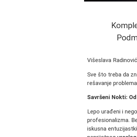
Komple
Podml
Višeslava Radinovi
Sve što treba da zn
rešavanje problem
Savršeni Nokti: Od
Lepo urađeni i negov
profesionalizma. Bez
iskusna entuzijastk