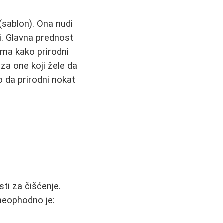
 (sablon). Ona nudi
ni. Glavna prednost
ama kako prirodni
 za one koji žele da
o da prirodni nokat
ti za čišćenje.
 neophodno je: