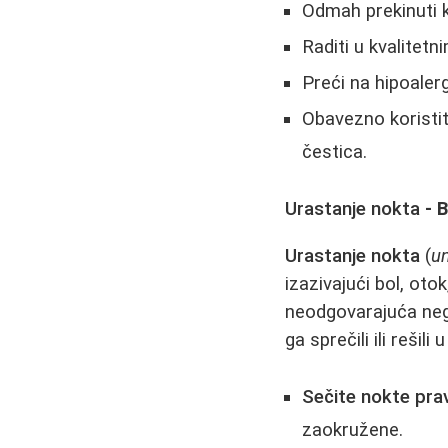
Odmah prekinuti k
Raditi u kvalitetn
Preći na hipoaler
Obavezno koristiti
čestica.
Urastanje nokta
- B
Urastanje nokta
(
un
izazivajući bol, oto
neodgovarajuća nega
ga sprečili ili rešil
Sečite nokte pra
zaokružene.