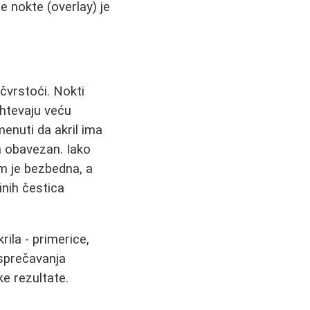
ne nokte (overlay) je
 čvrstoći. Nokti
ahtevaju veću
enuti da akril ima
a obavezan. Iako
om je bezbedna, a
nih čestica
ila - primerice,
 sprečavanja
e rezultate.