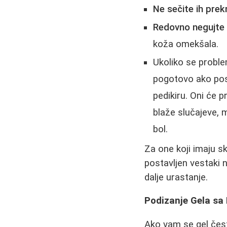
Ne sečite ih prek
Redovno negujte
koža omekšala.
Ukoliko se proble
pogotovo ako post
pedikiru. Oni će p
blaže slučajeve, 
bol.
Za one koji imaju s
postavljen vestaki 
dalje urastanje.
Podizanje Gela sa I
Ako vam se gel čest