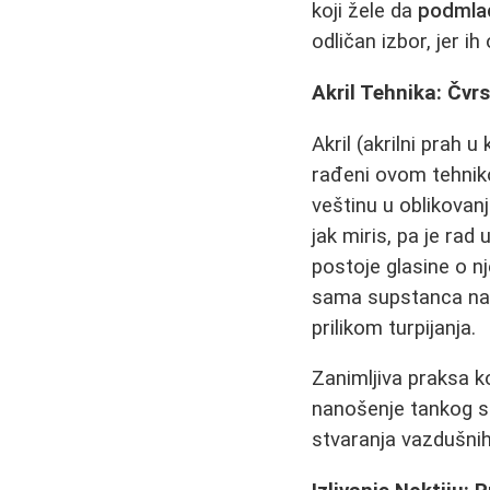
koji žele da
podmla
odličan izbor, jer ih
Akril Tehnika: Čvr
Akril (akrilni prah 
rađeni ovom tehniko
veštinu u oblikovan
jak miris, pa je ra
postoje glasine o n
sama supstanca na n
prilikom turpijanja.
Zanimljiva praksa k
nanošenje tankog sl
stvaranja vazdušnih