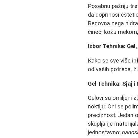
Posebnu pažnju treb
da doprinosi esteti
Redovna nega hidra
čineći kožu mekom,
Izbor Tehnike: Gel, 
Kako se sve više in
od vaših potreba, ži
Gel Tehnika: Sjaj i
Gelovi su omiljeni z
noktiju. Oni se pol
preciznost. Jedan o
skupljanje materija
jednostavno:
nanosi