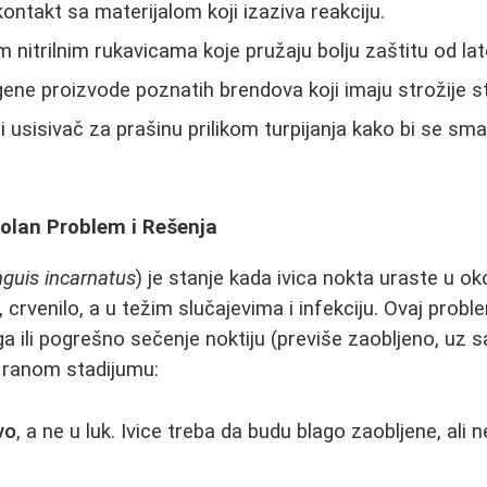
ontakt sa materijalom koji izaziva reakciju.
im nitrilnim rukavicama koje pružaju bolju zaštitu od lat
gene proizvode poznatih brendova koji imaju strožije s
 usisivač za prašinu prilikom turpijanja kako bi se sma
olan Problem i Rešenja
guis incarnatus
) je stanje kada ivica nokta uraste u ok
k, crvenilo, a u težim slučajevima i infekciju. Ovaj pro
 ili pogrešno sečenje noktiju (previše zaobljeno, uz 
i u ranom stadijumu:
vo
, a ne u luk. Ivice treba da budu blago zaobljene, ali n