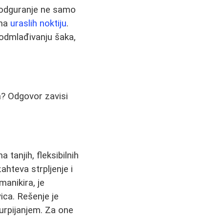
i odguranje ne samo
ema
uraslih noktiju
.
podmlađivanju šaka,
a? Odgovor zavisi
tanjih, fleksibilnih
ahteva strpljenje i
anikira, je
ica. Rešenje je
turpijanjem. Za one