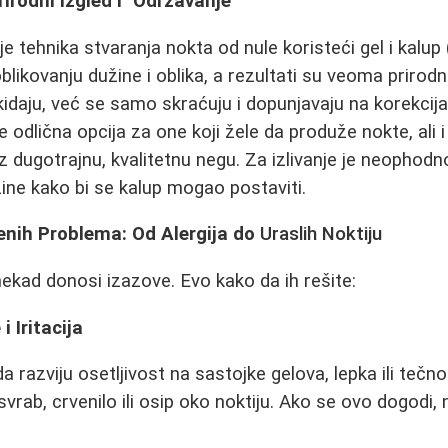
Prirodni Izgled i "Održavanje"
) je tehnika stvaranja nokta od nule koristeći gel i kalup
blikovanju dužine i oblika, a rezultati su veoma prirod
skidaju, već se samo skraćuju i dopunjavaju na korekcij
e odlična opcija za one koji žele da produže nokte, ali i
 dugotrajnu, kvalitetnu negu. Za izlivanje je neophodn
ne kako bi se kalup mogao postaviti.
enih Problema: Od Alergija do
Uraslih Noktiju
kad donosi izazove. Evo kako da ih rešite:
i Iritacija
razviju osetljivost na sastojke gelova, lepka ili tečnos
vrab, crvenilo ili osip oko noktiju. Ako se ovo dogodi,