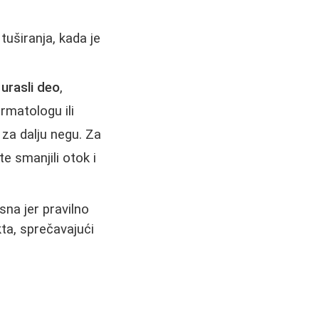
tuširanja, kada je
urasli deo
,
rmatologu ili
 za dalju negu. Za
e smanjili otok i
sna jer pravilno
kta, sprečavajući