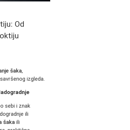
iju: Od
oktiju
anje šaka
,
 savršenog izgleda.
 Nadogradnje
o sebi i znak
dogradnje ili
a šaka
ili