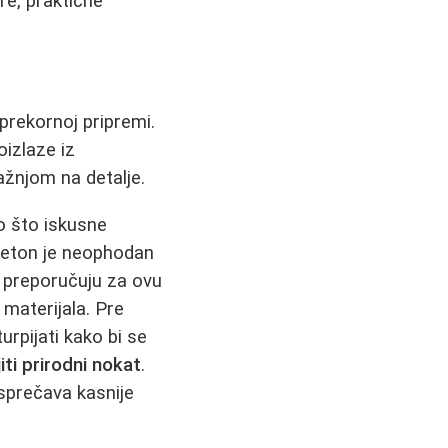
re, praktične
sprekornoj pripremi.
oizlaze iz
pažnjom na detalje.
o što iskusne
aceton je neophodan
ne preporučuju za ovu
materijala. Pre
urpijati kako bi se
iti prirodni nokat
.
sprečava kasnije