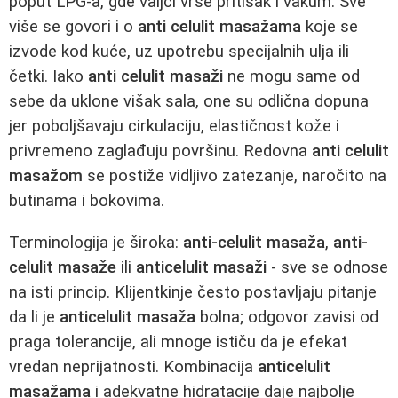
poput LPG-a, gde valjci vrše pritisak i vakum. Sve
više se govori i o
anti celulit masažama
koje se
izvode kod kuće, uz upotrebu specijalnih ulja ili
četki. Iako
anti celulit masaži
ne mogu same od
sebe da uklone višak sala, one su odlična dopuna
jer poboljšavaju cirkulaciju, elastičnost kože i
privremeno zaglađuju površinu. Redovna
anti celulit
masažom
se postiže vidljivo zatezanje, naročito na
butinama i bokovima.
Terminologija je široka:
anti-celulit masaža
,
anti-
celulit masaže
ili
anticelulit masaži
- sve se odnose
na isti princip. Klijentkinje često postavljaju pitanje
da li je
anticelulit masaža
bolna; odgovor zavisi od
praga tolerancije, ali mnoge ističu da je efekat
vredan neprijatnosti. Kombinacija
anticelulit
masažama
i adekvatne hidratacije daje najbolje