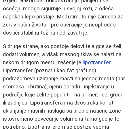
izgled. Nakon
dermolipektomiju
, pacijenti se
osećaju mnogo sigurnije u svojoj koži, a odeća
napokon lepo pristaje. Međutim, to nije zamena za
zdrav način života - pre operacije je neophodno
dostići stabilnu težinu i održavati je.
S druge strane, ako postoje delovi tela gde se želi
dodati volumen, a višak masnog tkiva se nalazi na
nekom drugom mestu, rešenje je
lipotransfer
.
Lipotransfer (poznat i kao fat grafting)
podrazumeva uzimanje masti sa jednog mesta (npr.
stomaka ili butina), njenu obradu i injektiranje u
područje koje želite popuniti - na primer, lice, grudi
ili zadnjica. Lipotransfera ima dvostruku korist:
uklanjanje masnih naslaga sa problematične zone i
istovremeno povećanje volumena tamo gde je to
potrebno. Lipotransferom se postiže veoma