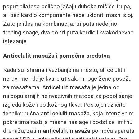
poput pilatesa odlično jačaju duboke mišiće trupa,
ali bez kardio komponente neće ukloniti masni sloj.
Zato je idealna kombinacija: tri puta nedeljno
trening snage, dva do tri puta kardio i svakodnevno
istezanje.
Anticelulit masaža i pomoćna sredstva
Kada su ishrana i vežbanje na mestu, ali celulit i
neravnine i dalje kvare utisak, mnoge žene posežu
za masažama.
Anticelulit masaža
je jedna od
najpopularnijih neinvazivnih metoda za poboljšanje
izgleda kože i potkožnog tkiva. Postoje različite
tehnike: ručna
anti celulit masaža
, koja intenzivnim
pokretima razbija masne naslage i podstiče limfnu
drenažu, zatim
anticelulit masaža
pomoću aparata