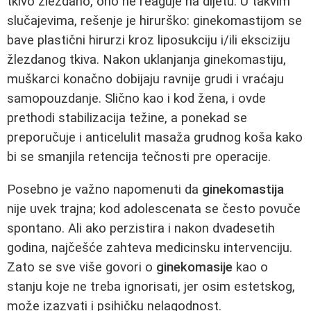
tkivo žlezdano, ono ne reaguje na dijetu. U takvim
slučajevima, rešenje je hirurško: ginekomastijom se
bave plastični hirurzi kroz liposukciju i/ili eksciziju
žlezdanog tkiva. Nakon uklanjanja ginekomastiju,
muškarci konačno dobijaju ravnije grudi i vraćaju
samopouzdanje. Slično kao i kod žena, i ovde
prethodi stabilizacija težine, a ponekad se
preporučuje i anticelulit masaža grudnog koša kako
bi se smanjila retencija tečnosti pre operacije.
Posebno je važno napomenuti da
ginekomastija
nije uvek trajna; kod adolescenata se često povuče
spontano. Ali ako perzistira i nakon dvadesetih
godina, najčešće zahteva medicinsku intervenciju.
Zato se sve više govori o
ginekomasije
kao o
stanju koje ne treba ignorisati, jer osim estetskog,
može izazvati i psihičku nelagodnost.