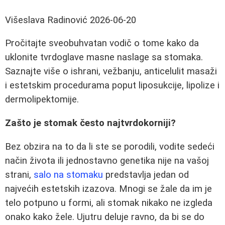
Višeslava Radinović
2026-06-20
Pročitajte sveobuhvatan vodič o tome kako da
uklonite tvrdoglave masne naslage sa stomaka.
Saznajte više o ishrani, vežbanju, anticelulit masaži
i estetskim procedurama poput liposukcije, lipolize i
dermolipektomije.
Zašto je stomak često najtvrdokorniji?
Bez obzira na to da li ste se porodili, vodite sedeći
način života ili jednostavno genetika nije na vašoj
strani,
salo na stomaku
predstavlja jedan od
najvećih estetskih izazova. Mnogi se žale da im je
telo potpuno u formi, ali stomak nikako ne izgleda
onako kako žele. Ujutru deluje ravno, da bi se do