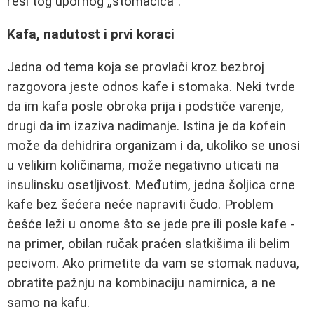
reši tog upornog „stomačića“.
Kafa, nadutost i prvi koraci
Jedna od tema koja se provlači kroz bezbroj
razgovora jeste odnos kafe i stomaka. Neki tvrde
da im kafa posle obroka prija i podstiče varenje,
drugi da im izaziva nadimanje. Istina je da kofein
može da dehidrira organizam i da, ukoliko se unosi
u velikim količinama, može negativno uticati na
insulinsku osetljivost. Međutim, jedna šoljica crne
kafe bez šećera neće napraviti čudo. Problem
češće leži u onome što se jede pre ili posle kafe -
na primer, obilan ručak praćen slatkišima ili belim
pecivom. Ako primetite da vam se stomak naduva,
obratite pažnju na kombinaciju namirnica, a ne
samo na kafu.