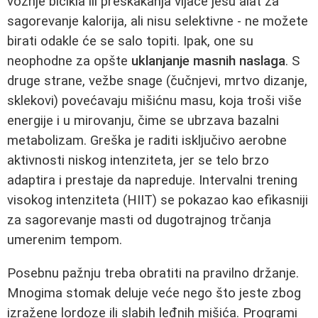
vožnje bicikla ili preskakanja vijače jesu alat za
sagorevanje kalorija, ali nisu selektivne - ne možete
birati odakle će se salo topiti. Ipak, one su
neophodne za opšte
uklanjanje masnih naslaga
. S
druge strane, vežbe snage (čučnjevi, mrtvo dizanje,
sklekovi) povećavaju mišićnu masu, koja troši više
energije i u mirovanju, čime se ubrzava bazalni
metabolizam. Greška je raditi isključivo aerobne
aktivnosti niskog intenziteta, jer se telo brzo
adaptira i prestaje da napreduje. Intervalni trening
visokog intenziteta (HIIT) se pokazao kao efikasniji
za sagorevanje masti od dugotrajnog trčanja
umerenim tempom.
Posebnu pažnju treba obratiti na pravilno držanje.
Mnogima stomak deluje veće nego što jeste zbog
izražene lordoze ili slabih leđnih mišića. Programi