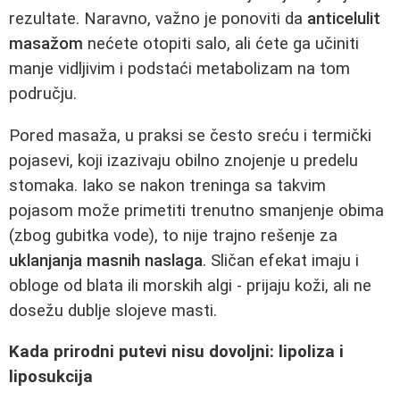
rezultate. Naravno, važno je ponoviti da
anticelulit
masažom
nećete otopiti salo, ali ćete ga učiniti
manje vidljivim i podstaći metabolizam na tom
području.
Pored masaža, u praksi se često sreću i termički
pojasevi, koji izazivaju obilno znojenje u predelu
stomaka. Iako se nakon treninga sa takvim
pojasom može primetiti trenutno smanjenje obima
(zbog gubitka vode), to nije trajno rešenje za
uklanjanja masnih naslaga
. Sličan efekat imaju i
obloge od blata ili morskih algi - prijaju koži, ali ne
dosežu dublje slojeve masti.
Kada prirodni putevi nisu dovoljni: lipoliza i
liposukcija