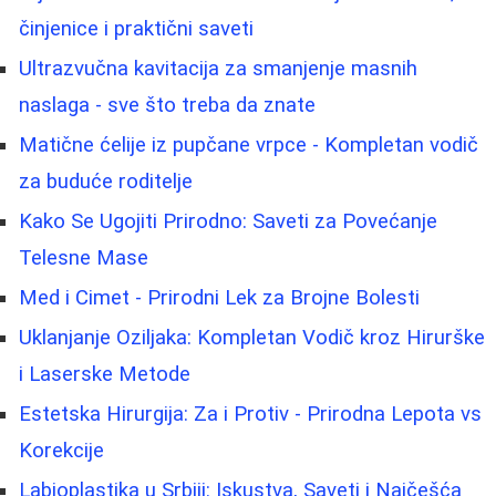
činjenice i praktični saveti
Ultrazvučna kavitacija za smanjenje masnih
naslaga - sve što treba da znate
Matične ćelije iz pupčane vrpce - Kompletan vodič
za buduće roditelje
Kako Se Ugojiti Prirodno: Saveti za Povećanje
Telesne Mase
Med i Cimet - Prirodni Lek za Brojne Bolesti
Uklanjanje Oziljaka: Kompletan Vodič kroz Hirurške
i Laserske Metode
Estetska Hirurgija: Za i Protiv - Prirodna Lepota vs
Korekcije
Labioplastika u Srbiji: Iskustva, Saveti i Najčešća