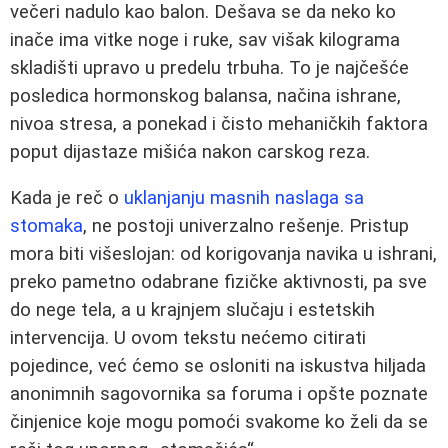
večeri nadulo kao balon. Dešava se da neko ko
inače ima vitke noge i ruke, sav višak kilograma
skladišti upravo u predelu trbuha. To je najčešće
posledica hormonskog balansa, načina ishrane,
nivoa stresa, a ponekad i čisto mehaničkih faktora
poput dijastaze mišića nakon carskog reza.
Kada je reč o
uklanjanju masnih naslaga sa
stomaka
, ne postoji univerzalno rešenje. Pristup
mora biti višeslojan: od korigovanja navika u ishrani,
preko pametno odabrane fizičke aktivnosti, pa sve
do nege tela, a u krajnjem slučaju i estetskih
intervencija. U ovom tekstu nećemo citirati
pojedince, već ćemo se osloniti na iskustva hiljada
anonimnih sagovornika sa foruma i opšte poznate
činjenice koje mogu pomoći svakome ko želi da se