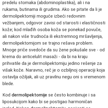
predelu stomaka (abdominoplastika), ali i na
rukama, butinama ili grudima. Ako se pitate da li je
dermolipektomiji moguće izbeći redovnim
vežbanjem, odgovor zavisi od starosti i elastičnosti
kože; kod mlađih osoba koža se ponekad povuče,
ali nakon više trudnoća ili ekstremnog mršavljenja,
dermolipektomijom se trajno rešava problem.
Mnoge priče svedoče da su žene pokušale sve - od
krema do anticelulit masaži - da bi na kraju
prihvatile da je dermolipektomiju jedino rešenje za
višak kože. Naravno, reč je o ozbiljnoj operaciji koja
ostavlja ožiljak, ali uz pravilnu negu oni s vremenom
blede.
Kod
dermolipektomije
se često kombinuje i sa
liposukcijom kako bi se postigao harmoničan