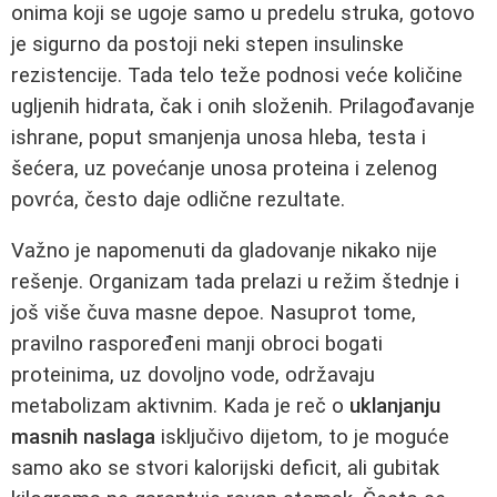
onima koji se ugoje samo u predelu struka, gotovo
je sigurno da postoji neki stepen insulinske
rezistencije. Tada telo teže podnosi veće količine
ugljenih hidrata, čak i onih složenih. Prilagođavanje
ishrane, poput smanjenja unosa hleba, testa i
šećera, uz povećanje unosa proteina i zelenog
povrća, često daje odlične rezultate.
Važno je napomenuti da gladovanje nikako nije
rešenje. Organizam tada prelazi u režim štednje i
još više čuva masne depoe. Nasuprot tome,
pravilno raspoređeni manji obroci bogati
proteinima, uz dovoljno vode, održavaju
metabolizam aktivnim. Kada je reč o
uklanjanju
masnih naslaga
isključivo dijetom, to je moguće
samo ako se stvori kalorijski deficit, ali gubitak