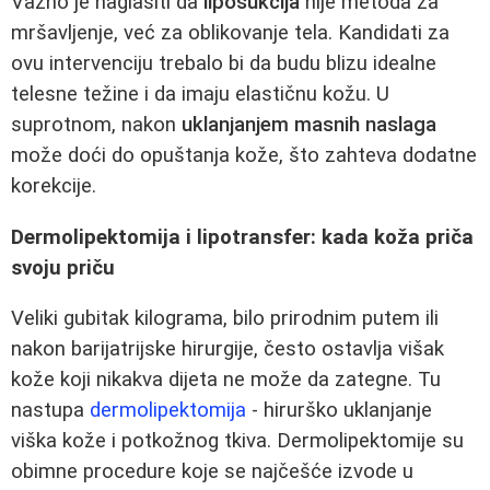
Važno je naglasiti da
liposukcija
nije metoda za
mršavljenje, već za oblikovanje tela. Kandidati za
ovu intervenciju trebalo bi da budu blizu idealne
telesne težine i da imaju elastičnu kožu. U
suprotnom, nakon
uklanjanjem masnih naslaga
može doći do opuštanja kože, što zahteva dodatne
korekcije.
Dermolipektomija i lipotransfer: kada koža priča
svoju priču
Veliki gubitak kilograma, bilo prirodnim putem ili
nakon barijatrijske hirurgije, često ostavlja višak
kože koji nikakva dijeta ne može da zategne. Tu
nastupa
dermolipektomija
- hirurško uklanjanje
viška kože i potkožnog tkiva. Dermolipektomije su
obimne procedure koje se najčešće izvode u