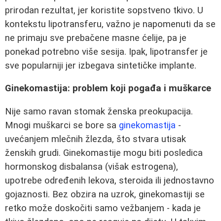
prirodan rezultat, jer koristite sopstveno tkivo. U
kontekstu lipotransferu, važno je napomenuti da se
ne primaju sve prebačene masne ćelije, pa je
ponekad potrebno više sesija. Ipak, lipotransfer je
sve popularniji jer izbegava sintetičke implante.
Ginekomastija: problem koji pogađa i muškarce
Nije samo ravan stomak ženska preokupacija.
Mnogi muškarci se bore sa
ginekomastija
-
uvećanjem mlečnih žlezda, što stvara utisak
ženskih grudi. Ginekomastije mogu biti posledica
hormonskog disbalansa (višak estrogena),
upotrebe određenih lekova, steroida ili jednostavno
gojaznosti. Bez obzira na uzrok, ginekomastiji se
retko može doskočiti samo vežbanjem - kada je