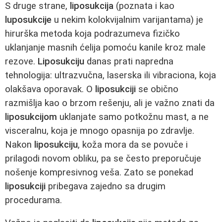
S druge strane,
liposukcija
(poznata i kao
luposukcije
u nekim kolokvijalnim varijantama) je
hirurška metoda koja podrazumeva fizičko
uklanjanje masnih ćelija pomoću kanile kroz male
rezove.
Liposukciju
danas prati napredna
tehnologija: ultrazvučna, laserska ili vibraciona, koja
olakšava oporavak. O
liposukciji
se obično
razmišlja kao o brzom rešenju, ali je važno znati da
liposukcijom
uklanjate samo potkožnu mast, a ne
visceralnu, koja je mnogo opasnija po zdravlje.
Nakon
liposukciju
, koža mora da se povuče i
prilagodi novom obliku, pa se često preporučuje
nošenje kompresivnog veša. Zato se ponekad
liposukciji
pribegava zajedno sa drugim
procedurama.