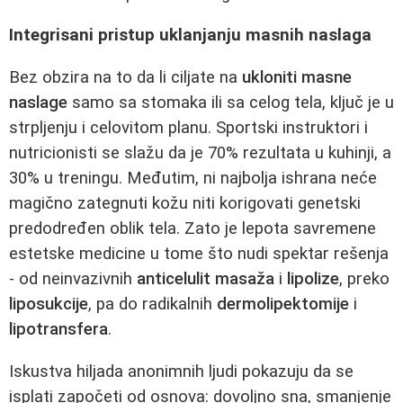
Integrisani pristup uklanjanju masnih naslaga
Bez obzira na to da li ciljate na
ukloniti masne
naslage
samo sa stomaka ili sa celog tela, ključ je u
strpljenju i celovitom planu. Sportski instruktori i
nutricionisti se slažu da je 70% rezultata u kuhinji, a
30% u treningu. Međutim, ni najbolja ishrana neće
magično zategnuti kožu niti korigovati genetski
predodređen oblik tela. Zato je lepota savremene
estetske medicine u tome što nudi spektar rešenja
- od neinvazivnih
anticelulit masaža
i
lipolize
, preko
liposukcije
, pa do radikalnih
dermolipektomije
i
lipotransfera
.
Iskustva hiljada anonimnih ljudi pokazuju da se
isplati započeti od osnova: dovoljno sna, smanjenje