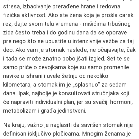
stresa, izbacivanje prerađene hrane i redovna
fizička aktivnost. Ako ste žena koja je prošla carski
rez, dajte svom telu vremena - mišićima trbušnog
zida često treba i do godinu dana da se oporave
pre nego što se upustite u intenzivnije vežbe za taj
deo. Ako vam je stomak nasleđe, ne očajavajte; čak
i tada se može znatno poboljšati izgled. Setite se
samo priče o devojkama koje su samo promenile
navike u ishrani i uvele šetnju od nekoliko
kilometara, a stomak im je „splasnuo“ za sedam
dana. Ipak, najbolje je konsultovati stručnjaka koji
će napraviti individualni plan, jer su svačiji hormoni,
metabolizam i građa jedinstveni.
Na kraju, važno je naglasiti da savršen stomak nije
definisan isključivo pločicama. Mnogim ženama je