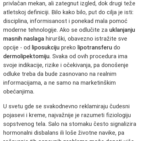
privlačan mekan, ali zategnut izgled, dok drugi teže
atletskoj definiciji. Bilo kako bilo, put do cilja je isti:
disciplina, informisanost i ponekad mala pomoć
moderne tehnologije. Ako se odlučite za
uklanjanju
masnih naslaga
hirurški, obavezno istražite sve
opcije - od
liposukciju
preko
lipotransferu
do
dermolipektomiju
. Svaka od ovih procedura ima
svoje indikacije, rizike i očekivanja, pa donošenje
odluke treba da bude zasnovano na realnim
informacijama, a ne samo na marketinškim
obećanjima.
U svetu gde se svakodnevno reklamiraju čudesni
pojasevi i kreme, najvažnije je razumeti fiziologiju
sopstvenog tela. Salo na stomaku često signalizira
hormonalni disbalans ili loše životne navike, pa