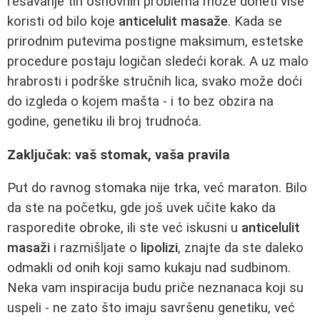
rešavanje tih osnovnih problema može doneti više
koristi od bilo koje
anticelulit masaže
. Kada se
prirodnim putevima postigne maksimum, estetske
procedure postaju logičan sledeći korak. A uz malo
hrabrosti i podrške stručnih lica, svako može doći
do izgleda o kojem mašta - i to bez obzira na
godine, genetiku ili broj trudnoća.
Zaključak: vaš stomak, vaša pravila
Put do ravnog stomaka nije trka, već maraton. Bilo
da ste na početku, gde još uvek učite kako da
rasporedite obroke, ili ste već iskusni u
anticelulit
masaži
i razmišljate o
lipolizi
, znajte da ste daleko
odmakli od onih koji samo kukaju nad sudbinom.
Neka vam inspiracija budu priče neznanaca koji su
uspeli - ne zato što imaju savršenu genetiku, već