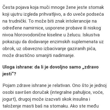
Česta pojava koja muči mnoge žene jeste stomak
koji ujutru izgleda prihvatljivo, a do uveče podseća
na trudnički. To može biti znak intolerancije na
određene namirnice, usporene probave ili niskog
nivoa hlorovodonične kiseline u želucu. Iskustva
pokazuju da dodavanje enzimskih suplemenata uz
obrok, uz obavezno izbacivanje gaziranih pića,
može drastično smanjiti nadimanje.
Uloga ishrane: da li je dovoljno samo „zdravo
jesti“?
Pojam zdrave ishrane je relativan. Ono što je jednoj
osobi savršen doručak (integralne pahuljice, voće,
jogurt), drugoj može izazvati skok insulina i
taloženje masti baš na stomaku. Ako ste među