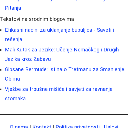
Pitanja
Tekstovi na srodnim blogovima
Efikasni načini za uklanjanje bubuljica - Saveti i
rešenja
Mali Kutak za Jezike: Učenje Nemačkog i Drugih
Jezika kroz Zabavu
Gipsane Bermude: Istina o Tretmanu za Smanjenje
Obima
Vježbe za trbušne mišiće i savjeti za ravnanje
stomaka
O nama
|
Kontakt
|
Politika privatnosti
|
Uslovi