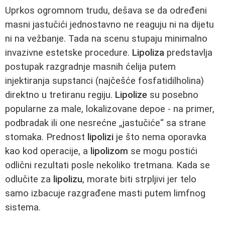
Uprkos ogromnom trudu, dešava se da određeni
masni jastučići jednostavno ne reaguju ni na dijetu
ni na vežbanje. Tada na scenu stupaju minimalno
invazivne estetske procedure.
Lipoliza
predstavlja
postupak razgradnje masnih ćelija putem
injektiranja supstanci (najčešće fosfatidilholina)
direktno u tretiranu regiju.
Lipolize
su posebno
popularne za male, lokalizovane depoe - na primer,
podbradak ili one nesrećne „jastučiće“ sa strane
stomaka. Prednost
lipolizi
je što nema oporavka
kao kod operacije, a
lipolizom
se mogu postići
odlični rezultati posle nekoliko tretmana. Kada se
odlučite za
lipolizu
, morate biti strpljivi jer telo
samo izbacuje razgrađene masti putem limfnog
sistema.