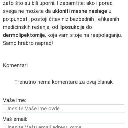
zato što su bili uporni. I zapamtite: ako i pored
svega ne možete da
ukloniti masne naslage
u
potpunosti, postoji čitav niz bezbednih i efikasnih
medicinskih rešenja, od
liposukcije
do
dermolipektomije
, koja vam stoje na raspolaganju.
Samo hrabro napred!
Komentari
Trenutno nema komentara za ovaj članak.
Vaše ime:
Vaš email: