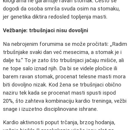
kilograma ne garantuje ravan stomak. Često se
dogodi da osoba smrša svuda osim na stomaku,
jer genetika diktira redosled topljenja masti.
Vežbanje: trbušnjaci nisu dovoljni
Na nebrojenim forumima se može pročitati: „Radim
trbušnjake svaki dan već mesecima, a stomak je i
dalje tu.“ To je zato što trbušnjaci jačaju mišiće, ali
ne tope salo iznad njih. Da bi se videle pločice ili
barem ravan stomak, procenat telesne masti mora
biti dovoljno nizak. Kod žena se trbušnjaci obično
naziru tek kada se procenat masti spusti ispod
20%, što zahteva kombinaciju kardio treninga, vežbi
snage i izuzetno disciplinovane ishrane.
Kardio aktivnosti poput trčanja, brzog hodanja,