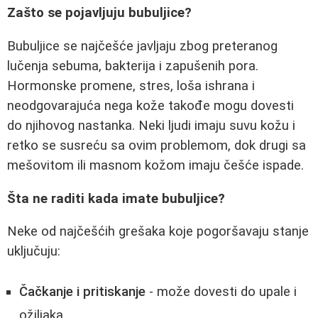
Zašto se pojavljuju bubuljice?
Bubuljice se najčešće javljaju zbog preteranog
lučenja sebuma, bakterija i zapušenih pora.
Hormonske promene, stres, loša ishrana i
neodgovarajuća nega kože takođe mogu dovesti
do njihovog nastanka. Neki ljudi imaju suvu kožu i
retko se susreću sa ovim problemom, dok drugi sa
mešovitom ili masnom kožom imaju češće ispade.
Šta ne raditi kada imate bubuljice?
Neke od najčešćih grešaka koje pogoršavaju stanje
uključuju:
Čačkanje i pritiskanje
- može dovesti do upale i
ožiljaka.