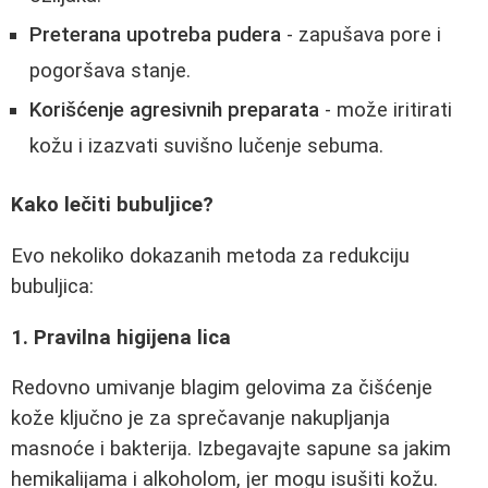
Preterana upotreba pudera
- zapušava pore i
pogoršava stanje.
Korišćenje agresivnih preparata
- može iritirati
kožu i izazvati suvišno lučenje sebuma.
Kako lečiti bubuljice?
Evo nekoliko dokazanih metoda za redukciju
bubuljica:
1. Pravilna higijena lica
Redovno umivanje blagim gelovima za čišćenje
kože ključno je za sprečavanje nakupljanja
masnoće i bakterija. Izbegavajte sapune sa jakim
hemikalijama i alkoholom, jer mogu isušiti kožu.