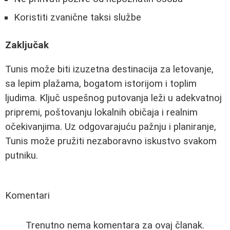
Koristiti zvanične taksi službe
Zaključak
Tunis može biti izuzetna destinacija za letovanje,
sa lepim plažama, bogatom istorijom i toplim
ljudima. Ključ uspešnog putovanja leži u adekvatnoj
pripremi, poštovanju lokalnih običaja i realnim
očekivanjima. Uz odgovarajuću pažnju i planiranje,
Tunis može pružiti nezaboravno iskustvo svakom
putniku.
Komentari
Trenutno nema komentara za ovaj članak.