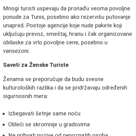
Mnogi turisti uspevaju da pronađu veoma povoljne
ponude za Tunis, posebno ako rezervišu putovanje
unapred. Postoje agencije koje nude pakete koji
uključuju prevoz, smeštaj, hranu i čak organizovane
obilaske za vrlo povoljne cene, posebno u
vansezoni.
Saveti za Ženske Turiste
Ženama se preporučuje da budu svesne
kulturoloških razlika i da se pridržavaju određenih
sigurnosnih mera:
Izbegavati šetnje same noću
Obleći se skromnije u gradovima
Ne prihvati pozive od nepoznatih osoba