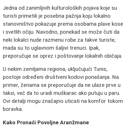
Jedna od zanimljivih kulturoloških pojava koje su
turisti primetili je posebna pažnja koju lokalno
stanovništvo pokazuje prema osobama plave kose
i svetlih očiju. Navodno, ponekad se može čuti da
neki lokalci nude razmenu robe za takve turiste,
mada su to uglavnom šaljivi trenuci. Ipak,
preporučuje se oprez i poštovanje lokalnih običaja.
U nekim zemljama regiona, uključujući Tunis,
postoje određeni društveni kodovi ponašanja. Na
primer, ženama se preporučuje da ne ulaze prve u
taksi, već da to uradi muškarac ako putuju u paru.
Ovi detalji mogu značajno uticati na komfor tokom
boravka.
Kako Pronaći Povoljne Aranžmane