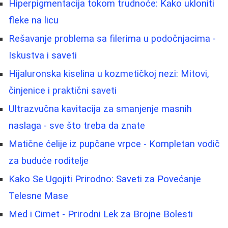
Hiperpigmentacija tokom trudnoće: Kako ukloniti
fleke na licu
Rešavanje problema sa filerima u podočnjacima -
Iskustva i saveti
Hijaluronska kiselina u kozmetičkoj nezi: Mitovi,
činjenice i praktični saveti
Ultrazvučna kavitacija za smanjenje masnih
naslaga - sve što treba da znate
Matične ćelije iz pupčane vrpce - Kompletan vodič
za buduće roditelje
Kako Se Ugojiti Prirodno: Saveti za Povećanje
Telesne Mase
Med i Cimet - Prirodni Lek za Brojne Bolesti