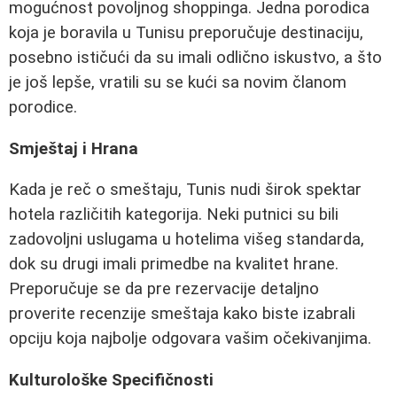
mogućnost povoljnog shoppinga. Jedna porodica
koja je boravila u Tunisu preporučuje destinaciju,
posebno ističući da su imali odlično iskustvo, a što
je još lepše, vratili su se kući sa novim članom
porodice.
Smještaj i Hrana
Kada je reč o smeštaju, Tunis nudi širok spektar
hotela različitih kategorija. Neki putnici su bili
zadovoljni uslugama u hotelima višeg standarda,
dok su drugi imali primedbe na kvalitet hrane.
Preporučuje se da pre rezervacije detaljno
proverite recenzije smeštaja kako biste izabrali
opciju koja najbolje odgovara vašim očekivanjima.
Kulturološke Specifičnosti