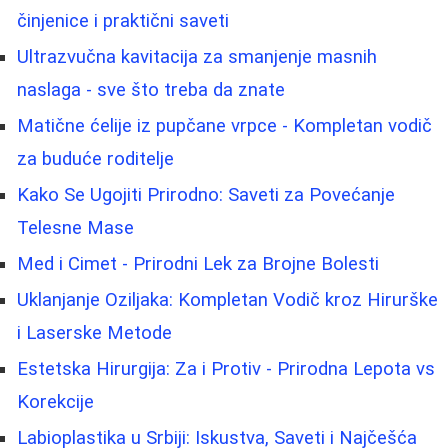
činjenice i praktični saveti
Ultrazvučna kavitacija za smanjenje masnih
naslaga - sve što treba da znate
Matične ćelije iz pupčane vrpce - Kompletan vodič
za buduće roditelje
Kako Se Ugojiti Prirodno: Saveti za Povećanje
Telesne Mase
Med i Cimet - Prirodni Lek za Brojne Bolesti
Uklanjanje Oziljaka: Kompletan Vodič kroz Hirurške
i Laserske Metode
Estetska Hirurgija: Za i Protiv - Prirodna Lepota vs
Korekcije
Labioplastika u Srbiji: Iskustva, Saveti i Najčešća