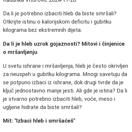
Da li je potrebno izbaciti hleb da biste smršali?
Otkrijte istinu o kalorijskom deficitu i gubitku
kilograma bez ekstremnih dijeta.
Da li je hleb uzrok gojaznosti? Mitovi i činjenice
o mršavljenju
U svetu ishrane i mršavljenja, hleb je često okrivljen
za neuspeh u gubitku kilograma. Mnogi savetuju da
se potpuno izbaci iz ishrane, dok drugi tvrde da je
ključ jednostavno manje jesti. Ali gde je istina? Da li
je stvarno potrebno izbaciti hleb, voće, meso i
ugljene hidrate da biste smršali?
Mit: "Izbaci hleb i smršaćeš"