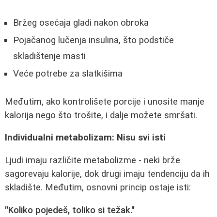
Bržeg osećaja gladi nakon obroka
Pojačanog lučenja insulina, što podstiče
skladištenje masti
Veće potrebe za slatkišima
Međutim, ako kontrolišete porcije i unosite manje
kalorija nego što trošite, i dalje možete smršati.
Individualni metabolizam: Nisu svi isti
Ljudi imaju različite metabolizme - neki brže
sagorevaju kalorije, dok drugi imaju tendenciju da ih
skladište. Međutim, osnovni princip ostaje isti:
"Koliko pojedeš, toliko si težak."