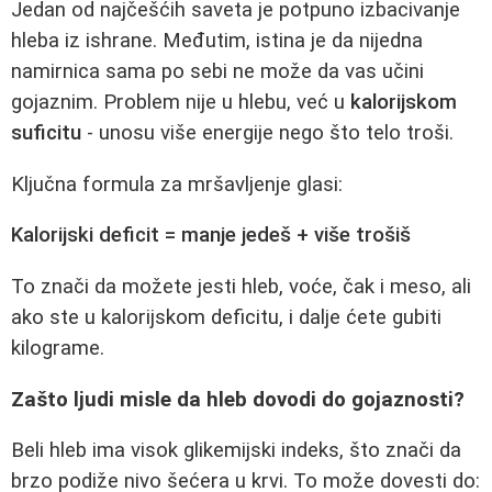
Jedan od najčešćih saveta je potpuno izbacivanje
hleba iz ishrane. Međutim, istina je da nijedna
namirnica sama po sebi ne može da vas učini
gojaznim. Problem nije u hlebu, već u
kalorijskom
suficitu
- unosu više energije nego što telo troši.
Ključna formula za mršavljenje glasi:
Kalorijski deficit = manje jedeš + više trošiš
To znači da možete jesti hleb, voće, čak i meso, ali
ako ste u kalorijskom deficitu, i dalje ćete gubiti
kilograme.
Zašto ljudi misle da hleb dovodi do gojaznosti?
Beli hleb ima visok glikemijski indeks, što znači da
brzo podiže nivo šećera u krvi. To može dovesti do: