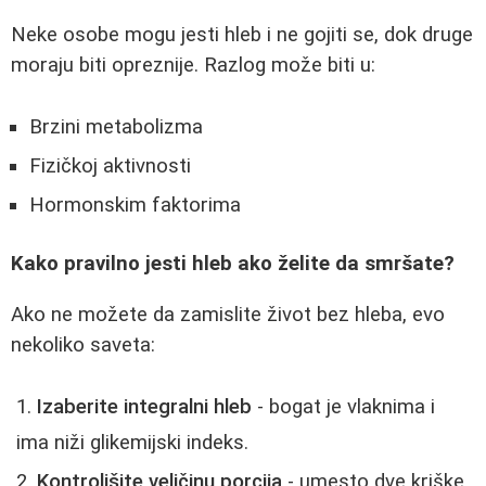
Neke osobe mogu jesti hleb i ne gojiti se, dok druge
moraju biti opreznije. Razlog može biti u:
Brzini metabolizma
Fizičkoj aktivnosti
Hormonskim faktorima
Kako pravilno jesti hleb ako želite da smršate?
Ako ne možete da zamislite život bez hleba, evo
nekoliko saveta:
Izaberite integralni hleb
- bogat je vlaknima i
ima niži glikemijski indeks.
Kontrolišite veličinu porcija
- umesto dve kriške,