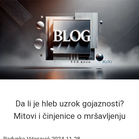
Da li je hleb uzrok gojaznosti?
Mitovi i činjenice o mršavljenju
Radunka Vitorović
2024-11-28