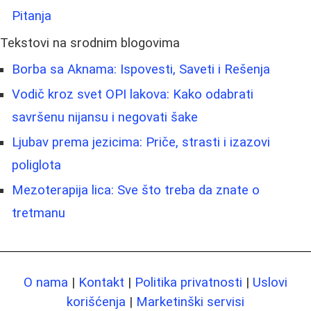
Pitanja
Tekstovi na srodnim blogovima
Borba sa Aknama: Ispovesti, Saveti i Rešenja
Vodič kroz svet OPI lakova: Kako odabrati
savršenu nijansu i negovati šake
Ljubav prema jezicima: Priče, strasti i izazovi
poliglota
Mezoterapija lica: Sve što treba da znate o
tretmanu
O nama
|
Kontakt
|
Politika privatnosti
|
Uslovi
korišćenja
|
Marketinški servisi