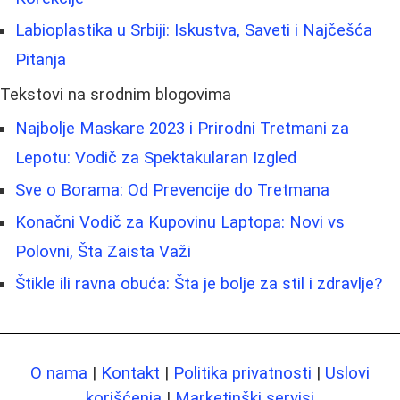
Labioplastika u Srbiji: Iskustva, Saveti i Najčešća
Pitanja
Tekstovi na srodnim blogovima
Najbolje Maskare 2023 i Prirodni Tretmani za
Lepotu: Vodič za Spektakularan Izgled
Sve o Borama: Od Prevencije do Tretmana
Konačni Vodič za Kupovinu Laptopa: Novi vs
Polovni, Šta Zaista Važi
Štikle ili ravna obuća: Šta je bolje za stil i zdravlje?
O nama
|
Kontakt
|
Politika privatnosti
|
Uslovi
korišćenja
|
Marketinški servisi