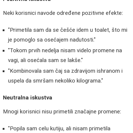
Neki korisnici navode određene pozitivne efekte:
"Primetila sam da se češće idem u toalet, što mi
je pomoglo sa osećajem nadutosti."
"Tokom prvih nedelja nisam videlo promene na
vagi, ali osećala sam se lakše."
"Kombinovala sam čaj sa zdravijom ishranom i
uspela da smršam nekoliko kilograma."
Neutralna iskustva
Mnogi korisnici nisu primetili značajne promene:
"Popila sam celu kutiju, ali nisam primetila