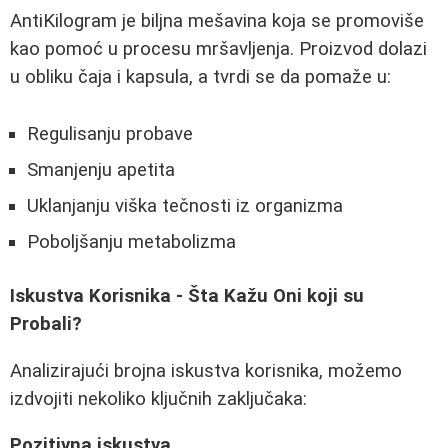
AntiKilogram je biljna mešavina koja se promoviše
kao pomoć u procesu mršavljenja. Proizvod dolazi
u obliku čaja i kapsula, a tvrdi se da pomaže u:
Regulisanju probave
Smanjenju apetita
Uklanjanju viška tečnosti iz organizma
Poboljšanju metabolizma
Iskustva Korisnika - Šta Kažu Oni koji su
Probali?
Analizirajući brojna iskustva korisnika, možemo
izdvojiti nekoliko ključnih zaključaka:
Pozitivna iskustva