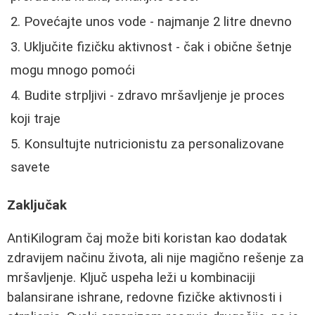
Povećajte unos vode - najmanje 2 litre dnevno
Uključite fizičku aktivnost - čak i obične šetnje
mogu mnogo pomoći
Budite strpljivi - zdravo mršavljenje je proces
koji traje
Konsultujte nutricionistu za personalizovane
savete
Zaključak
AntiKilogram čaj može biti koristan kao dodatak
zdravijem načinu života, ali nije magično rešenje za
mršavljenje. Ključ uspeha leži u kombinaciji
balansirane ishrane, redovne fizičke aktivnosti i