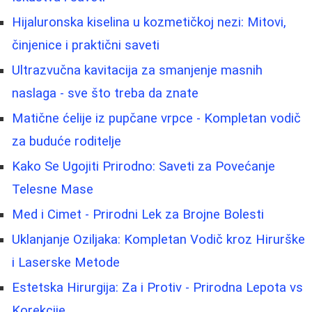
Hijaluronska kiselina u kozmetičkoj nezi: Mitovi,
činjenice i praktični saveti
Ultrazvučna kavitacija za smanjenje masnih
naslaga - sve što treba da znate
Matične ćelije iz pupčane vrpce - Kompletan vodič
za buduće roditelje
Kako Se Ugojiti Prirodno: Saveti za Povećanje
Telesne Mase
Med i Cimet - Prirodni Lek za Brojne Bolesti
Uklanjanje Oziljaka: Kompletan Vodič kroz Hirurške
i Laserske Metode
Estetska Hirurgija: Za i Protiv - Prirodna Lepota vs
Korekcije