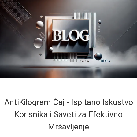
AntiKilogram Čaj - Ispitano Iskustvo
Korisnika i Saveti za Efektivno
Mršavljenje