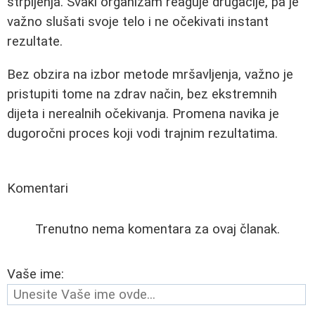
strpljenja. Svaki organizam reaguje drugačije, pa je
važno slušati svoje telo i ne očekivati instant
rezultate.
Bez obzira na izbor metode mršavljenja, važno je
pristupiti tome na zdrav način, bez ekstremnih
dijeta i nerealnih očekivanja. Promena navika je
dugoročni proces koji vodi trajnim rezultatima.
Komentari
Trenutno nema komentara za ovaj članak.
Vaše ime: