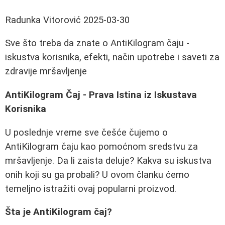
Radunka Vitorović
2025-03-30
Sve što treba da znate o AntiKilogram čaju -
iskustva korisnika, efekti, način upotrebe i saveti za
zdravije mršavljenje
AntiKilogram Čaj - Prava Istina iz Iskustava
Korisnika
U poslednje vreme sve češće čujemo o
AntiKilogram čaju kao pomoćnom sredstvu za
mršavljenje. Da li zaista deluje? Kakva su iskustva
onih koji su ga probali? U ovom članku ćemo
temeljno istražiti ovaj popularni proizvod.
Šta je AntiKilogram čaj?