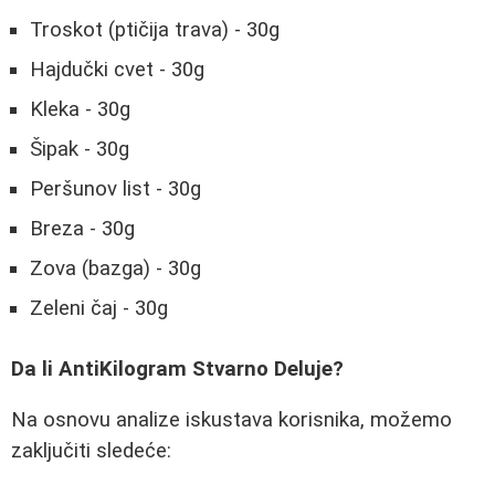
Troskot (ptičija trava) - 30g
Hajdučki cvet - 30g
Kleka - 30g
Šipak - 30g
Peršunov list - 30g
Breza - 30g
Zova (bazga) - 30g
Zeleni čaj - 30g
Da li AntiKilogram Stvarno Deluje?
Na osnovu analize iskustava korisnika, možemo
zaključiti sledeće: