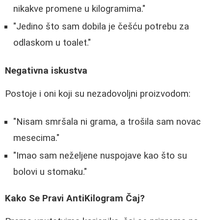
nikakve promene u kilogramima."
"Jedino što sam dobila je češću potrebu za
odlaskom u toalet."
Negativna iskustva
Postoje i oni koji su nezadovoljni proizvodom:
"Nisam smršala ni grama, a trošila sam novac
mesecima."
"Imao sam neželjene nuspojave kao što su
bolovi u stomaku."
Kako Se Pravi AntiKilogram Čaj?