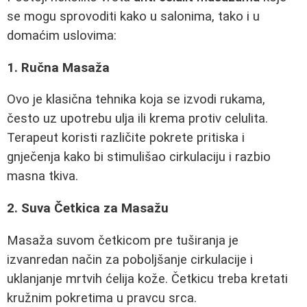
se mogu sprovoditi kako u salonima, tako i u
domaćim uslovima:
1. Ručna Masaža
Ovo je klasična tehnika koja se izvodi rukama,
često uz upotrebu ulja ili krema protiv celulita.
Terapeut koristi različite pokrete pritiska i
gnječenja kako bi stimulišao cirkulaciju i razbio
masna tkiva.
2. Suva Četkica za Masažu
Masaža suvom četkicom pre tuširanja je
izvanredan način za poboljšanje cirkulacije i
uklanjanje mrtvih ćelija kože. Četkicu treba kretati
kružnim pokretima u pravcu srca.