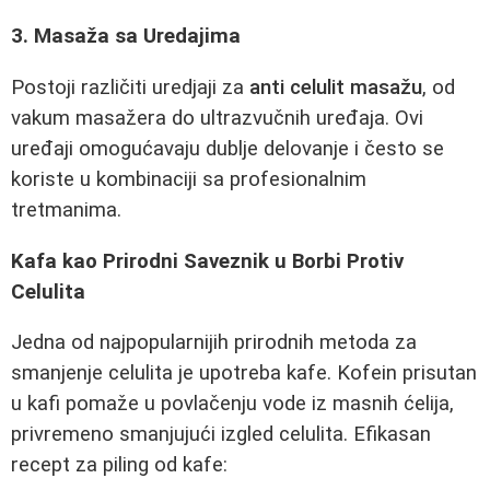
3. Masaža sa Uredajima
Postoji različiti uredjaji za
anti celulit masažu
, od
vakum masažera do ultrazvučnih uređaja. Ovi
uređaji omogućavaju dublje delovanje i često se
koriste u kombinaciji sa profesionalnim
tretmanima.
Kafa kao Prirodni Saveznik u Borbi Protiv
Celulita
Jedna od najpopularnijih prirodnih metoda za
smanjenje celulita je upotreba kafe. Kofein prisutan
u kafi pomaže u povlačenju vode iz masnih ćelija,
privremeno smanjujući izgled celulita. Efikasan
recept za piling od kafe: