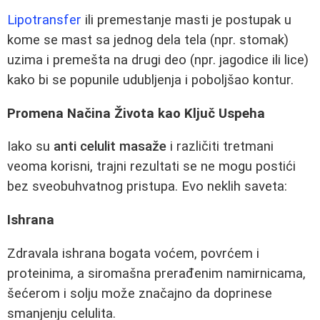
Lipotransfer
ili premestanje masti je postupak u
kome se mast sa jednog dela tela (npr. stomak)
uzima i premešta na drugi deo (npr. jagodice ili lice)
kako bi se popunile udubljenja i poboljšao kontur.
Promena Načina Života kao Ključ Uspeha
Iako su
anti celulit masaže
i različiti tretmani
veoma korisni, trajni rezultati se ne mogu postići
bez sveobuhvatnog pristupa. Evo neklih saveta:
Ishrana
Zdravala ishrana bogata voćem, povrćem i
proteinima, a siromašna prerađenim namirnicama,
šećerom i solju može značajno da doprinese
smanjenju celulita.