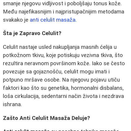
smanje njegovu vidljivost i poboljšaju tonus kože.
Među najefikasnijim i najpristupačnijim metodama
svakako je
anti celulit masaža
.
Šta je Zapravo Celulit?
Celulit nastaje usled nakupljanja masnih ćelija u
potkožnom tkivu, koje potiskuju vezivna tkiva, što
rezultira neravnom površinom kože. Iako se često
povezuje sa gojaznošću, celulit mogu imati i
potpuno mršave osobe. Na njegovu pojavu utiču
faktori kao što su genetika, hormonalni disbalans,
loša cirkulacija, sedentarni način života i nezdrava
ishrana.
Zašto Anti Celulit Masaža Deluje?