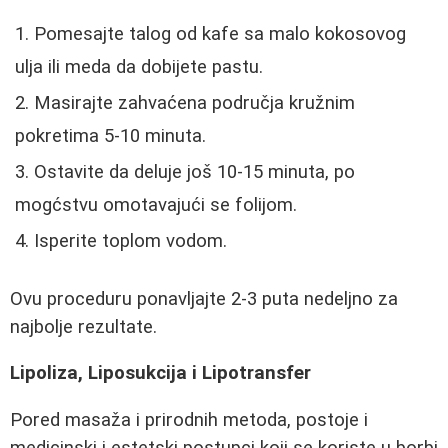
Pomesajte talog od kafe sa malo kokosovog
ulja ili meda da dobijete pastu.
Masirajte zahvaćena područja kružnim
pokretima 5-10 minuta.
Ostavite da deluje još 10-15 minuta, po
mogćstvu omotavajući se folijom.
Isperite toplom vodom.
Ovu proceduru ponavljajte 2-3 puta nedeljno za
najbolje rezultate.
Lipoliza, Liposukcija i Lipotransfer
Pored masaža i prirodnih metoda, postoje i
medicinski i estetski postupci koji se koriste u borbi