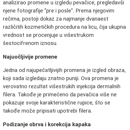
analizirao promene u izgledu pevačice, pregledavši
njene fotografije "pre i posle". Prema njegovim
rečima, postoji dokaz za najmanje dvanaest
različitih kozmetičkih procedura na licu, čija ukupna
vrednost se procenjuje u višestrukom
šestocifrenom iznosu.
Najuočljivije promene
Jedna od najupečatljivijih promena je izgled obraza,
koji sada izgledaju znatno puniji. Ova promena je
verovatno rezultat višestrukih injekcija dermalnih
filera. Takođe je primećeno da pevačica više ne
pokazuje svoje karakteristične rupice, što se
takođe može pripisati upotrebi filera.
Podizanje obrva i korekcija kapaka