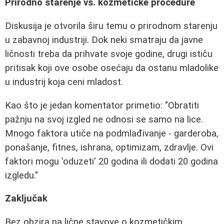
Prirodno starenje vs. kozmetičke procedure
Diskusija je otvorila širu temu o prirodnom starenju
u zabavnoj industriji. Dok neki smatraju da javne
ličnosti treba da prihvate svoje godine, drugi ističu
pritisak koji ove osobe osećaju da ostanu mladolike
u industrij koja ceni mladost.
Kao što je jedan komentator primetio: "Obratiti
pažnju na svoj izgled ne odnosi se samo na lice.
Mnogo faktora utiče na podmlađivanje - garderoba,
ponašanje, fitnes, ishrana, optimizam, zdravlje. Ovi
faktori mogu 'oduzeti' 20 godina ili dodati 20 godina
izgledu."
Zaključak
Bez obzira na lične stavove o kozmetičkim