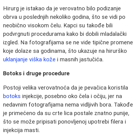
Hirurg je istakao da je verovatno bilo podizanje
obrva u poslednjih nekoliko godina, što se vidi po
neobično visokom čelu. Kapci su takođe bili
podvrgnuti procedurama kako bi dobili mladalački
izgled. Na fotografijama se ne vide tipične promene
koje dolaze sa godinama, što ukazuje na hirurško
uklanjanje viška kože
i masnih jastučića.
Botoks i druge procedure
Postoji velika verovatnoća da je pevačica koristila
botoks
injekcije, posebno oko čela i očiju, jer na
nedavnim fotografijama nema vidljivih bora. Takođe
je primećeno da su crte lica postale znatno punije,
što se može pripisati ponovljenoj upotrebi filera i
injekcija masti.