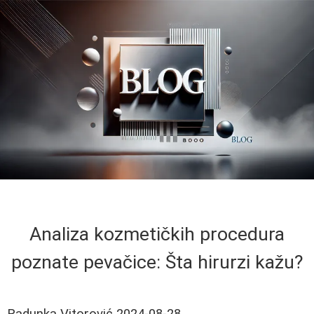
Analiza kozmetičkih procedura
poznate pevačice: Šta hirurzi kažu?
Radunka Vitorović
2024-08-28