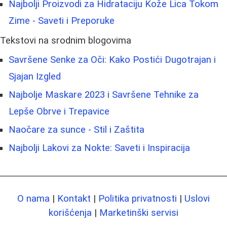
Najbolji Proizvodi za Hidrataciju Kože Lica Tokom
Zime - Saveti i Preporuke
Tekstovi na srodnim blogovima
Savršene Senke za Oči: Kako Postići Dugotrajan i
Sjajan Izgled
Najbolje Maskare 2023 i Savršene Tehnike za
Lepše Obrve i Trepavice
Naočare za sunce - Stil i Zaštita
Najbolji Lakovi za Nokte: Saveti i Inspiracija
O nama
|
Kontakt
|
Politika privatnosti
|
Uslovi
korišćenja
|
Marketinški servisi