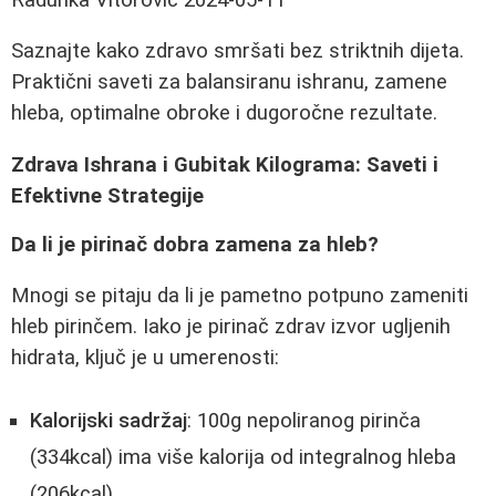
Saznajte kako zdravo smršati bez striktnih dijeta.
Praktični saveti za balansiranu ishranu, zamene
hleba, optimalne obroke i dugoročne rezultate.
Zdrava Ishrana i Gubitak Kilograma: Saveti i
Efektivne Strategije
Da li je pirinač dobra zamena za hleb?
Mnogi se pitaju da li je pametno potpuno zameniti
hleb pirinčem. Iako je pirinač zdrav izvor ugljenih
hidrata, ključ je u umerenosti:
Kalorijski sadržaj
: 100g nepoliranog pirinča
(334kcal) ima više kalorija od integralnog hleba
(206kcal)