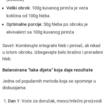
Veliki obrok
: 100g kuvanog pirinča je veća
količina od 100g hleba
Optimalne porcije
: 50g hleba po obroku je
ekvivalent sa 100g kuvanog pirinča
Savet: Kombinujte integralni hleb i pirinač, ali nikad
u istom obroku. Izbegavajte belo brašno i preradeni
hleb.
Balansirana "laka dijeta" koja daje rezultate
Jedna od popularnih metoda koja se spominje u
diskusijama:
Dan 1
: Voće za doručak, meso/mlečni proizvodi