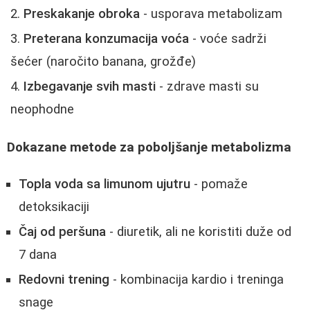
Preskakanje obroka
- usporava metabolizam
Preterana konzumacija voća
- voće sadrži
šećer (naročito banana, grožđe)
Izbegavanje svih masti
- zdrave masti su
neophodne
Dokazane metode za poboljšanje metabolizma
Topla voda sa limunom ujutru
- pomaže
detoksikaciji
Čaj od peršuna
- diuretik, ali ne koristiti duže od
7 dana
Redovni trening
- kombinacija kardio i treninga
snage