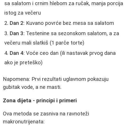
sa salatom i crnim hlebom za ručak, manja porcija
istog za večeru
Dan 2
: Kuvano povrće bez mesa sa salatom
Dan 3
: Testenine sa sezonskom salatom, a za
večeru mali slatkiš (1 parče torte)
Dan 4
: Voće ceo dan (ili nastavak prvog dana
ako je preteško)
Napomena: Prvi rezultati uglavnom pokazuju
gubitak vode, a ne masti.
Zona dijeta - principi i primeri
Ova metoda se zasniva na ravnoteži
makronutrijenata: