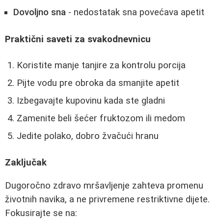
Dovoljno sna
- nedostatak sna povećava apetit
Praktični saveti za svakodnevnicu
Koristite manje tanjire za kontrolu porcija
Pijte vodu pre obroka da smanjite apetit
Izbegavajte kupovinu kada ste gladni
Zamenite beli šećer fruktozom ili medom
Jedite polako, dobro žvačući hranu
Zaključak
Dugoročno zdravo mršavljenje zahteva promenu
životnih navika, a ne privremene restriktivne dijete.
Fokusirajte se na: