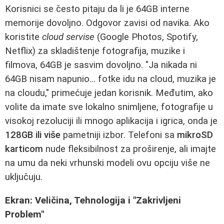
Korisnici se često pitaju da li je 64GB interne
memorije dovoljno. Odgovor zavisi od navika. Ako
koristite
cloud servise
(Google Photos, Spotify,
Netflix) za skladištenje fotografija, muzike i
filmova, 64GB je sasvim dovoljno. "Ja nikada ni
64GB nisam napunio... fotke idu na cloud, muzika je
na cloudu," primećuje jedan korisnik. Međutim, ako
volite da imate sve lokalno snimljene, fotografije u
visokoj rezoluciji ili mnogo aplikacija i igrica, onda je
128GB ili više
pametniji izbor. Telefoni sa
mikroSD
karticom
nude fleksibilnost za proširenje, ali imajte
na umu da neki vrhunski modeli ovu opciju više ne
uključuju.
Ekran: Veličina, Tehnologija i "Zakrivljeni
Problem"