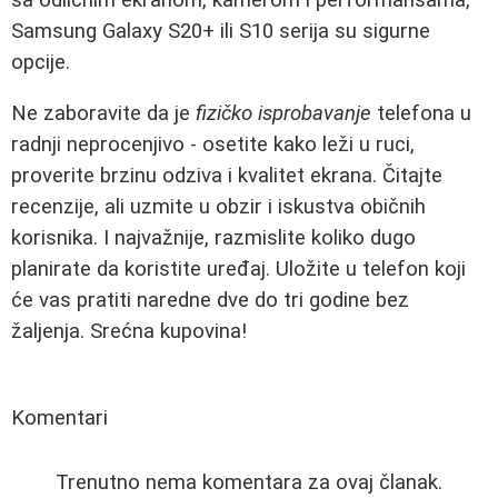
Samsung Galaxy S20+ ili S10 serija su sigurne
opcije.
Ne zaboravite da je
fizičko isprobavanje
telefona u
radnji neprocenjivo - osetite kako leži u ruci,
proverite brzinu odziva i kvalitet ekrana. Čitajte
recenzije, ali uzmite u obzir i iskustva običnih
korisnika. I najvažnije, razmislite koliko dugo
planirate da koristite uređaj. Uložite u telefon koji
će vas pratiti naredne dve do tri godine bez
žaljenja. Srećna kupovina!
Komentari
Trenutno nema komentara za ovaj članak.