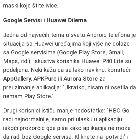
maski koje štite ivice.
Google Servisi i Huawei Dilema
Jedna od najvećih tema u svetu Android telefona je
situacija sa Huawei uređajima koji više ne dolaze
sa Google servisima (Google Play Store, Gmail,
Maps, itd.). Iskustva korisnika Huawei P40 Lite su
podeljena. Neki kažu da se lako naviknu, koristeći
AppGallery, APKPure ili Aurora Store
za
preuzimanje aplikacija: "Ukratko, nisam ni osetila da
nemam Play Store."
Drugi korisnici ističu manje nedostatke: "HBO Go
radi najnormalnije, samo pri ulasku u aplikaciju
iskoči prozorčić gde piše kako aplikacija ne može
da radi bez Google servisa. Kliknete na 'potvrdi' i