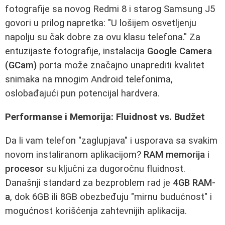
fotografije sa novog Redmi 8 i starog Samsung J5
govori u prilog napretka: "U lošijem osvetljenju
napolju su čak dobre za ovu klasu telefona." Za
entuzijaste fotografije, instalacija
Google Camera
(GCam)
porta može značajno unaprediti kvalitet
snimaka na mnogim Android telefonima,
oslobađajući pun potencijal hardvera.
Performanse i Memorija: Fluidnost vs. Budžet
Da li vam telefon "zaglupjava" i usporava sa svakim
novom instaliranom aplikacijom?
RAM memorija
i
procesor
su ključni za dugoročnu fluidnost.
Današnji standard za bezproblem rad je
4GB RAM-
a
, dok 6GB ili 8GB obezbeđuju "mirnu budućnost" i
mogućnost korišćenja zahtevnijih aplikacija.