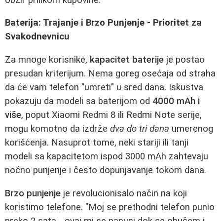
Baterija: Trajanje i Brzo Punjenje - Prioritet za
Svakodnevnicu
Za mnoge korisnike,
kapacitet baterije
je postao
presudan kriterijum. Nema goreg osećaja od straha
da će vam telefon "umreti" u sred dana. Iskustva
pokazuju da modeli sa baterijom od
4000 mAh i
više
, poput Xiaomi Redmi 8 ili Redmi Note serije,
mogu komotno da izdrže
dva do tri dana
umerenog
korišćenja. Nasuprot tome, neki stariji ili tanji
modeli sa kapacitetom ispod 3000 mAh zahtevaju
noćno punjenje i često dopunjavanje tokom dana.
Brzo punjenje
je revolucionisalo način na koji
koristimo telefone. "Moj se prethodni telefon punio
preko 2 sata... ovaj mi se napuni dok se obučem i