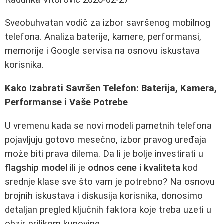
Sveobuhvatan vodič za izbor savršenog mobilnog
telefona. Analiza baterije, kamere, performansi,
memorije i Google servisa na osnovu iskustava
korisnika.
Kako Izabrati Savršen Telefon: Baterija, Kamera,
Performanse i Vaše Potrebe
U vremenu kada se novi modeli pametnih telefona
pojavljuju gotovo mesečno, izbor pravog uređaja
može biti prava dilema. Da li je bolje investirati u
flagship model
ili je
odnos cene i kvaliteta
kod
srednje klase sve što vam je potrebno? Na osnovu
brojnih iskustava i diskusija korisnika, donosimo
detaljan pregled ključnih faktora koje treba uzeti u
obzir prilikom kupovine.