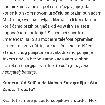
našminkam za nekih pola sata," izjavljuje jedan
korisnik o svom novom uređaju sa brzim punjačem.
Međutim, ovde se javlja i dilema: da li konstantno
korišćenje
brzih punjača od 40W ili više
šteti
dugovečnosti baterije? Stručnjaci savetuju
umerenost. Iako su moderni telefoni opremljeni
sistemima za zaštitu, preporučuje se korišćenje
standardnog punjača za svakodnevno punjenje
tokom noći, a brzog samo kada vam je hitno
potrebna energija. Pamtite,
toplota je najveći
neprijatelj baterije
.
Kamera: Od Selfija do Noćnih Fotografija - Šta
Zaista Trebate?
Kvalitet kamere je često subjektivna stavka. Neki