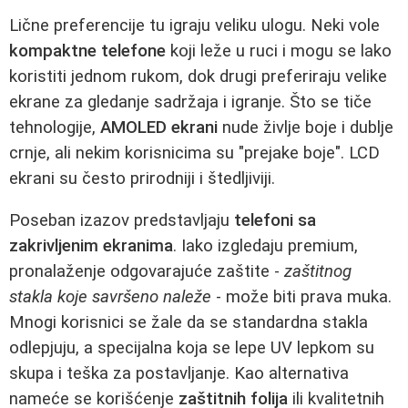
Lične preferencije tu igraju veliku ulogu. Neki vole
kompaktne telefone
koji leže u ruci i mogu se lako
koristiti jednom rukom, dok drugi preferiraju velike
ekrane za gledanje sadržaja i igranje. Što se tiče
tehnologije,
AMOLED ekrani
nude življe boje i dublje
crnje, ali nekim korisnicima su "prejake boje". LCD
ekrani su često prirodniji i štedljiviji.
Poseban izazov predstavljaju
telefoni sa
zakrivljenim ekranima
. Iako izgledaju premium,
pronalaženje odgovarajuće zaštite -
zaštitnog
stakla koje savršeno naleže
- može biti prava muka.
Mnogi korisnici se žale da se standardna stakla
odlepjuju, a specijalna koja se lepe UV lepkom su
skupa i teška za postavljanje. Kao alternativa
nameće se korišćenje
zaštitnih folija
ili kvalitetnih