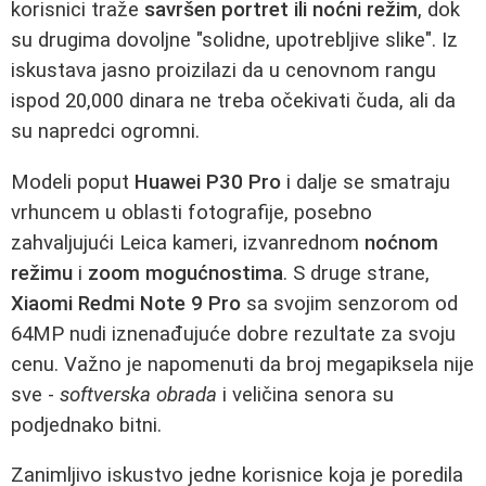
korisnici traže
savršen portret ili noćni režim
, dok
su drugima dovoljne "solidne, upotrebljive slike". Iz
iskustava jasno proizilazi da u cenovnom rangu
ispod 20,000 dinara ne treba očekivati čuda, ali da
su napredci ogromni.
Modeli poput
Huawei P30 Pro
i dalje se smatraju
vrhuncem u oblasti fotografije, posebno
zahvaljujući Leica kameri, izvanrednom
noćnom
režimu
i
zoom mogućnostima
. S druge strane,
Xiaomi Redmi Note 9 Pro
sa svojim senzorom od
64MP nudi iznenađujuće dobre rezultate za svoju
cenu. Važno je napomenuti da broj megapiksela nije
sve -
softverska obrada
i veličina senora su
podjednako bitni.
Zanimljivo iskustvo jedne korisnice koja je poredila