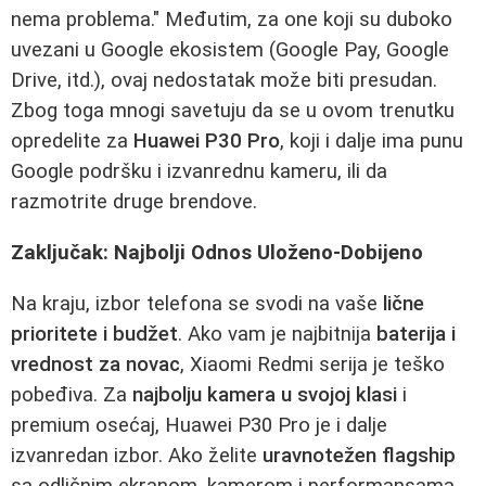
nema problema." Međutim, za one koji su duboko
uvezani u Google ekosistem (Google Pay, Google
Drive, itd.), ovaj nedostatak može biti presudan.
Zbog toga mnogi savetuju da se u ovom trenutku
opredelite za
Huawei P30 Pro
, koji i dalje ima punu
Google podršku i izvanrednu kameru, ili da
razmotrite druge brendove.
Zaključak: Najbolji Odnos Uloženo-Dobijeno
Na kraju, izbor telefona se svodi na vaše
lične
prioritete i budžet
. Ako vam je najbitnija
baterija i
vrednost za novac
, Xiaomi Redmi serija je teško
pobeđiva. Za
najbolju kamera u svojoj klasi
i
premium osećaj, Huawei P30 Pro je i dalje
izvanredan izbor. Ako želite
uravnotežen flagship
sa odličnim ekranom, kamerom i performansama,