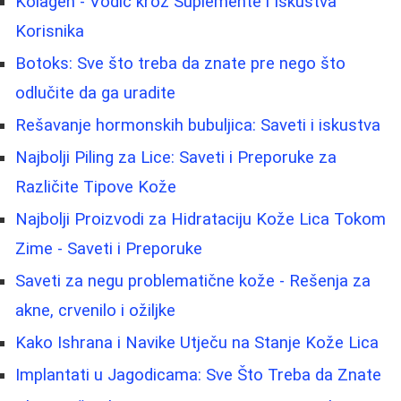
Kolagen - Vodič kroz Suplemente i Iskustva
Korisnika
Botoks: Sve što treba da znate pre nego što
odlučite da ga uradite
Rešavanje hormonskih bubuljica: Saveti i iskustva
Najbolji Piling za Lice: Saveti i Preporuke za
Različite Tipove Kože
Najbolji Proizvodi za Hidrataciju Kože Lica Tokom
Zime - Saveti i Preporuke
Saveti za negu problematične kože - Rešenja za
akne, crvenilo i ožiljke
Kako Ishrana i Navike Utječu na Stanje Kože Lica
Implantati u Jagodicama: Sve Što Treba da Znate