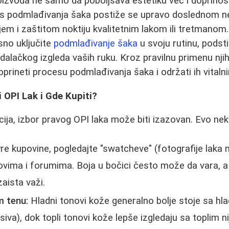
izvoda ne samo da poboljšava estetiku već i doprinos
ces podmlađivanja šaka postiže se upravo doslednom 
anjem i zaštitom noktiju kvalitetnim lakom ili tretmano
asno uključite
podmlađivanje šaka
u svoju rutinu, podst
alačkog izgleda vaših ruku. Kroz pravilnu primenu njiho
rineti procesu podmlađivanja šaka i održati ih vitalni
i OPI Lak i Gde Kupiti?
ija, izbor pravog OPI laka može biti izazovan. Evo nek
re kupovine, pogledajte "swatcheve" (fotografije laka 
govima i forumima. Boja u bočici često može da vara, a 
aista važi.
m tenu:
Hladni tonovi kože generalno bolje stoje sa hl
, siva), dok topli tonovi kože lepše izgledaju sa toplim 