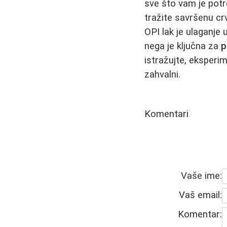
sve što vam je potr
tražite savršenu cr
OPI lak je ulaganje 
nega je ključna za
p
istražujte, eksperim
zahvalni.
Komentari
Vaše ime:
Vaš email:
Komentar: