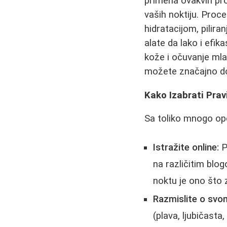
primena ovakvih pro
vaših noktiju. Pro
hidratacijom, pilir
alate da lako i efik
kože i očuvanje mlad
možete značajno dop
Kako Izabrati Prav
Sa toliko mnogo opc
Istražite online:
P
na različitim blo
noktu je ono što z
Razmislite o svo
(plava, ljubičasta