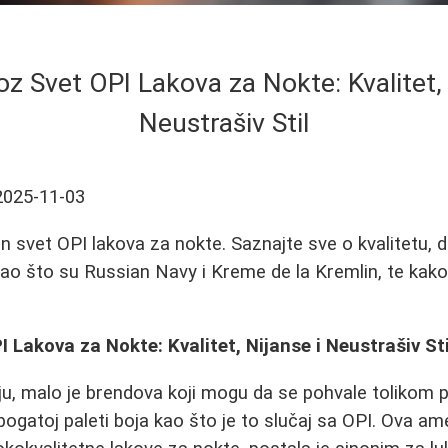
oz Svet OPI Lakova za Nokte: Kvalitet, 
Neustrašiv Stil
2025-11-03
n svet OPI lakova za nokte. Saznajte sve o kvalitetu, d
ao što su Russian Navy i Kreme de la Kremlin, te kako 
I Lakova za Nokte: Kvalitet, Nijanse i Neustrašiv Sti
ju, malo je brendova koji mogu da se pohvale tolikom
 i bogatoj paleti boja kao što je to slučaj sa OPI. Ova a