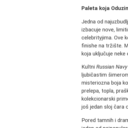
Paleta koja Oduzim
Jedna od najuzbudlj
izbacuje nove, limi
celebrityjima. Ove 
finishe na tržište. 
koja uključuje neke 
Kultni
Russian Navy
ljubičastim šimerom 
misteriozna boja ko
prelepa, topla, praš
kolekcionarski prime
još jedan sloj čara
Pored tamnih i drama