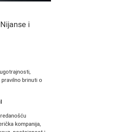
Nijanse i
ugotrajnosti,
pravilno brinuti o
l
 predanošću
merička kompanija,