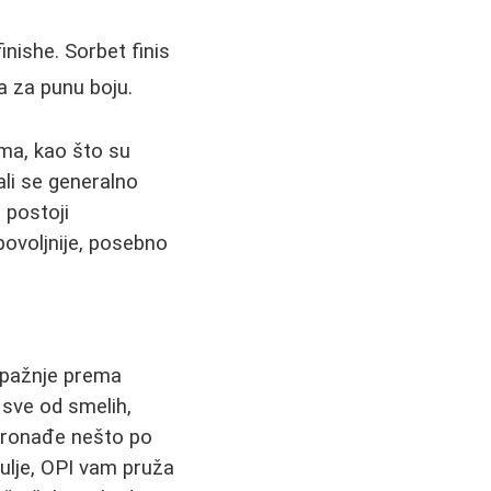
inishe. Sorbet finis
va za punu boju.
ma, kao što su
ali se generalno
 postoji
povoljnije, posebno
, pažnje prema
 sve od smelih,
 pronađe nešto po
ulje, OPI vam pruža