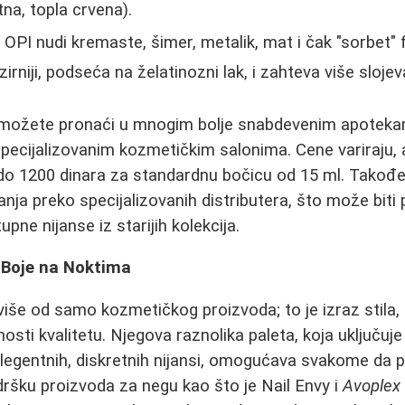
tna, topla crvena).
:
OPI nudi kremaste, šimer, metalik, mat i čak "sorbet" f
ozirniji, podseća na želatinozni lak, i zahteva više sloje
ve možete pronaći u mnogim bolje snabdevenim apoteka
specijalizovanim kozmetičkim salonima. Cene variraju, 
do 1200 dinara za standardnu bočicu od 15 ml. Takođe
ja preko specijalizovanih distributera, što može biti 
upne nijanse iz starijih kolekcija.
d Boje na Noktima
 više od samo kozmetičkog proizvoda; to je izraz stila
osti kvalitetu. Njegova raznolika paleta, koja uključuje
elegentnih, diskretnih nijansi, omogućava svakome da
ršku proizvoda za negu kao što je Nail Envy i
Avoplex