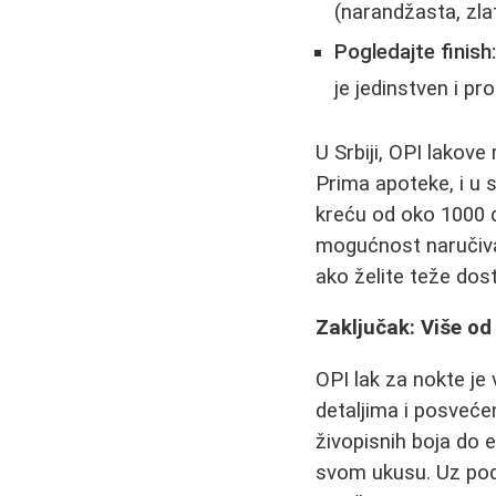
(narandžasta, zla
Pogledajte finish
je jedinstven i pr
U Srbiji, OPI lako
Prima apoteke, i u 
kreću od oko 1000 
mogućnost naručivan
ako želite teže dost
Zaključak: Više o
OPI lak za nokte je
detaljima i posvećen
živopisnih boja do 
svom ukusu. Uz pod