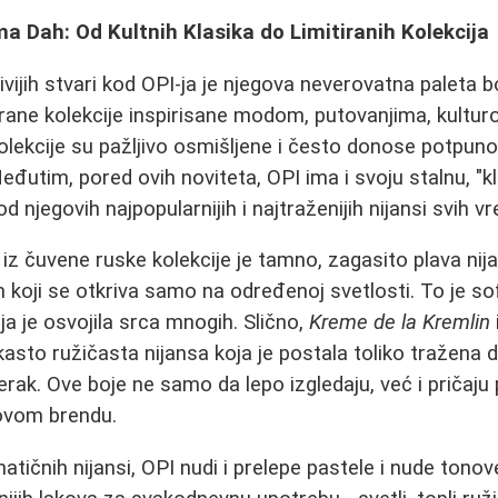
a Dah: Od Kultnih Klasika do Limitiranih Kolekcija
ivijih stvari kod OPI-ja je njegova neverovatna paleta 
tirane kolekcije inspirisane modom, putovanjima, kultur
kolekcije su pažljivo osmišljene i često donose potpun
Međutim, pored ovih noviteta, OPI ima i svoju stalnu, "k
od njegovih najpopularnijih i najtraženijih nijansi svih 
iz čuvene ruske kolekcije je tamno, zagasito plava nij
koji se otkriva samo na određenoj svetlosti. To je sofi
ja je osvojila srca mnogih. Slično,
Kreme de la Kremlin
kasto ružičasta nijansa koja je postala toliko tražena 
rak. Ove boje ne samo da lepo izgledaju, već i pričaju 
 ovom brendu.
tičnih nijansi, OPI nudi i prelepe pastele i nude tonov