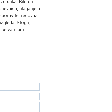
žu šaka. Bilo da
dnevnicu, ulaganje u
 zaboravite, redovna
izgleda. Stoga,
i će vam biti