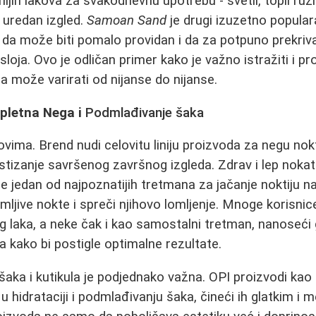
ijih lakova za svakodnevnu upotrebu - svetli, topli ruži
 uredan izgled.
Samoan Sand
je drugi izuzetno popular
u da može biti pomalo providan i da za potpuno prekri
sloja. Ovo je odličan primer kako je važno istražiti i pro
a može varirati od nijanse do nijanse.
pletna Nega i
Podmlađivanje šaka
vima. Brend nudi celovitu liniju proizvoda za negu nokti
ostizanje savršenog završnog izgleda. Zdrav i lep nokat
je jedan od najpoznatijih tretmana za jačanje noktiju na
omljive nokte i spreči njihovo lomljenje. Mnoge korisnic
 laka, a neke čak i kao samostalni tretman, nanoseći 
 kako bi postigle optimalne rezultate.
šaka i kutikula je podjednako važna. OPI proizvodi kao 
u hidrataciji i podmlađivanju šaka, čineći ih glatkim i