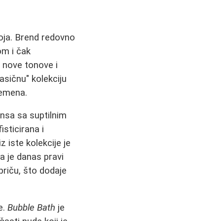
boja. Brend redovno
om i čak
o nove tonove i
lasičnu" kolekciju
vremena.
ansa sa suptilnim
sticirana i
iz iste kolekcije je
da je danas pravi
priču, što dodaje
e.
Bubble Bath
je