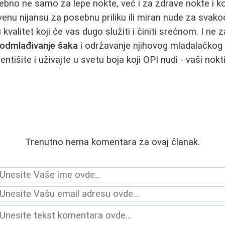
ebno ne samo za lepe nokte, već i za zdrave nokte i ko
venu nijansu za posebnu priliku ili miran nude za svako
u kvalitet koji će vas dugo služiti i činiti srećnom. I ne
odmlađivanje šaka
i održavanje njihovog mladalačkog 
entišite i uživajte u svetu boja koji OPI nudi - vaši nokt
Trenutno nema komentara za ovaj članak.