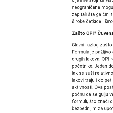
čije ime stoji za vi
neograničene mogućn
zapitali šta ga čin
široke četkice i šir
Zašto OPI? Čuvena
Glavni razlog zašto 
Formula je pažljivo
drugih lakova, OPI 
početnike. Jedan do
lak se suši relativn
lakovi traju i do p
aktivnosti. Ova pos
počnu da se gulju v
formuli, što znači d
bezbednijim za upo