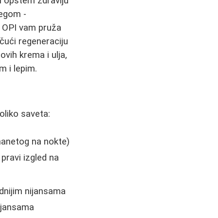
i opštem zdravlju
negom -
m. OPI vam pruža
ičući regeneraciju
vih krema i ulja,
m i lepim.
oliko saveta:
nanetog na nokte)
pravi izgled na
adnijim nijansama
nijansama