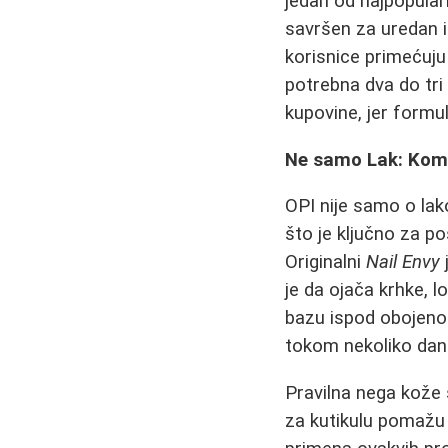
jedan od najpopularn
savršen za uredan i
korisnice primećuj
potrebna dva do tri 
kupovine, jer formul
Ne samo Lak: Kom
OPI nije samo o lako
što je ključno za p
Originalni
Nail Envy
je da ojača krhke, l
bazu ispod obojenog
tokom nekoliko dana
Pravilna nega kože 
za kutikulu pomažu 