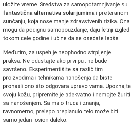
uložite vreme. Sredstva za samopotamnjivanje su
fantastična alternativa solarijumima
i preteranom
sunčanju, koja nose manje zdravstvenih rizika. Ona
mogu da podignu samopouzdanje, daju letnji izgled
tokom cele godine i učine da se osećate lepše.
Međutim, za uspeh je neophodno strpljenje i
praksa. Ne odustajte ako prvi put ne bude
savršeno. Eksperimentišite sa različitim
proizvodima i tehnikama nanošenja da biste
pronašli ono što odgovara upravo vama. Upoznajte
svoju kožu, pripremite je adekvatno i nemojte žuriti
sa nanošenjem. Sa malo truda i znanja,
ravnomerno, prelepo preplanulo telo može biti
samo jedan losion daleko.