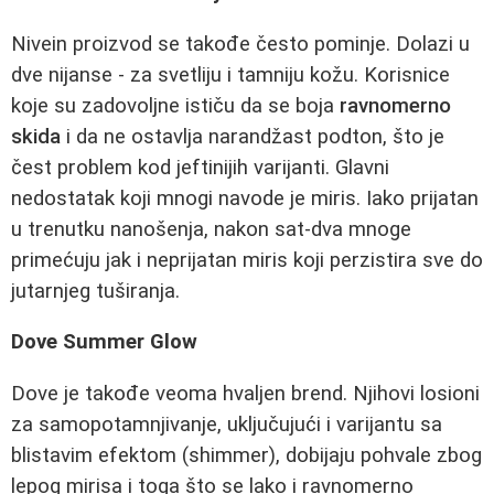
Nivein proizvod se takođe često pominje. Dolazi u
dve nijanse - za svetliju i tamniju kožu. Korisnice
koje su zadovoljne ističu da se boja
ravnomerno
skida
i da ne ostavlja narandžast podton, što je
čest problem kod jeftinijih varijanti. Glavni
nedostatak koji mnogi navode je miris. Iako prijatan
u trenutku nanošenja, nakon sat-dva mnoge
primećuju jak i neprijatan miris koji perzistira sve do
jutarnjeg tuširanja.
Dove Summer Glow
Dove je takođe veoma hvaljen brend. Njihovi losioni
za samopotamnjivanje, uključujući i varijantu sa
blistavim efektom (shimmer), dobijaju pohvale zbog
lepog mirisa i toga što se lako i ravnomerno