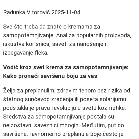
Radunka Vitorović
2025-11-04
Sve što treba da znate o kremama za
samopotamnjivanje. Analiza popularnih proizvoda,
iskustva korisnica, saveti za nanošenje i
izbegavanje fleka.
Vodič kroz svet krema za samopotamnjivanje:
Kako pronaći savršenu boju za vas
Želja za preplanulim, zdravim tenom bez rizika od
štetnog sunčevog zračenja ili poseta solarijumu
podstakla je pravu revoluciju u svetu kozmetike.
Sredstva za samopotamnjivanje postala su
neizostavni saveznici mnogih. Međutim, put do
savršene, ravnomerno preplanule boje često je