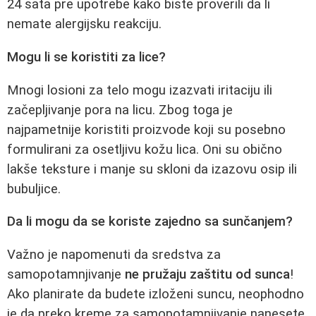
24 sata pre upotrebe kako biste proverili da li
nemate alergijsku reakciju.
Mogu li se koristiti za lice?
Mnogi losioni za telo mogu izazvati iritaciju ili
začepljivanje pora na licu. Zbog toga je
najpametnije koristiti proizvode koji su posebno
formulirani za osetljivu kožu lica. Oni su obično
lakše teksture i manje su skloni da izazovu osip ili
bubuljice.
Da li mogu da se koriste zajedno sa sunčanjem?
Važno je napomenuti da sredstva za
samopotamnjivanje
ne pružaju zaštitu od sunca
!
Ako planirate da budete izloženi suncu, neophodno
je da preko kreme za samopotamnjivanje nanesete