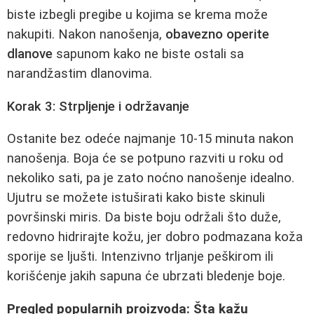
biste izbegli pregibe u kojima se krema može
nakupiti. Nakon nanošenja,
obavezno operite
dlanove
sapunom kako ne biste ostali sa
narandžastim dlanovima.
Korak 3: Strpljenje i održavanje
Ostanite bez odeće najmanje 10-15 minuta nakon
nanošenja. Boja će se potpuno razviti u roku od
nekoliko sati, pa je zato noćno nanošenje idealno.
Ujutru se možete istuširati kako biste skinuli
površinski miris. Da biste boju održali što duže,
redovno hidrirajte kožu, jer dobro podmazana koža
sporije se ljušti. Intenzivno trljanje peškirom ili
korišćenje jakih sapuna će ubrzati bledenje boje.
Pregled popularnih proizvoda: Šta kažu