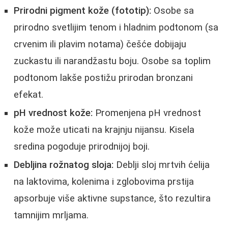
Prirodni pigment kože (fototip):
Osobe sa
prirodno svetlijim tenom i hladnim podtonom (sa
crvenim ili plavim notama) češće dobijaju
zuckastu ili narandžastu boju. Osobe sa toplim
podtonom lakše postižu prirodan bronzani
efekat.
pH vrednost kože:
Promenjena pH vrednost
kože može uticati na krajnju nijansu. Kisela
sredina pogoduje prirodnijoj boji.
Debljina rožnatog sloja:
Deblji sloj mrtvih ćelija
na laktovima, kolenima i zglobovima prstija
apsorbuje više aktivne supstance, što rezultira
tamnijim mrljama.