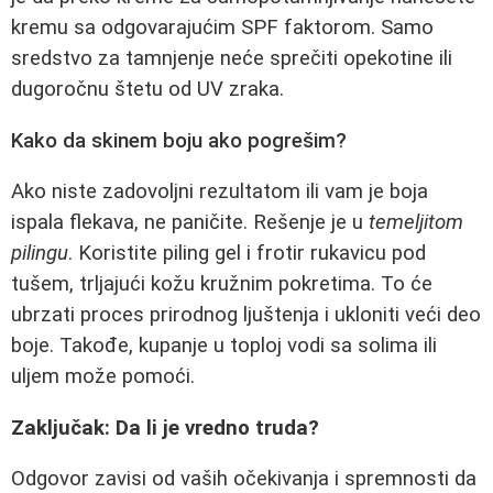
kremu sa odgovarajućim SPF faktorom. Samo
sredstvo za tamnjenje neće sprečiti opekotine ili
dugoročnu štetu od UV zraka.
Kako da skinem boju ako pogrešim?
Ako niste zadovoljni rezultatom ili vam je boja
ispala flekava, ne paničite. Rešenje je u
temeljitom
pilingu
. Koristite piling gel i frotir rukavicu pod
tušem, trljajući kožu kružnim pokretima. To će
ubrzati proces prirodnog ljuštenja i ukloniti veći deo
boje. Takođe, kupanje u toploj vodi sa solima ili
uljem može pomoći.
Zaključak: Da li je vredno truda?
Odgovor zavisi od vaših očekivanja i spremnosti da