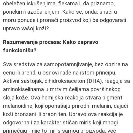
obeležen iskušenjima, flekama i, da priznamo,
ponekim razočarenjem. Kako se, onda, snaći u
moru ponude i pronaći proizvod koji će odgovarati
upravo vašoj koži?
Razumevanje procesa: Kako zapravo
funkcionišu?
Sva sredstva za samopotamnjivanje, bez obzira na
cenu ili brend, u osnovi rade na istom principu.
Aktivni sastojak, dihidroksiaceton (DHA), reaguje sa
aminokiselinama u mrtvim ćelijama površinskog
sloja kože. Ova hemijska reakcija stvara pigment
melanoidine, koji oponašaju prirodni melanin, dajući
koži bronzani ili braon ten. Upravo ova reakcija je
odgovorna i za karakterističan miris koji mnogi
primećuju - nije to miris samog proizvoda, već