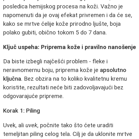
posledica hemijskog procesa na koži. Važno je
napomenuti da je ovaj efekat privremen i da će se,
kako se mrtve ćelije kože prirodno ljušte, boja
polako gubiti, obično tokom 5 do 7 dana.
Ključ uspeha: Priprema kože i pravilno nanošenje
Da biste izbegli najčešći problem - fleke i
neravnomernu boju, priprema kože je
apsolutno
ključna
. Bez obzira na to koliko kvalitetnu kremu
koristite, rezultati neće biti zadovoljavajući bez
odgovarajuće pripreme.
Korak 1: Piling
Uvek, ali
uvek
, počnite tako što ćete uraditi
temeljitan piling celog tela. Cilj je da uklonite mrtve