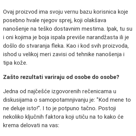
Ovaj proizvod ima svoju vernu bazu korisnica koje
posebno hvale njegov sprej, koji olakšava
nanošenje na teško dostavnim mestima. Ipak, tu su
i oni kojima je boja ispala previše narandžasta ili je
došlo do stvaranja fleka. Kao i kod svih proizvoda,
ishod u velikoj meri zavisi od tehnike nanošenja i
tipa kože.
Zašto rezultati variraju od osobe do osobe?
Jedna od najčešće izgovorenih rečenicama u
diskusijama o samopotamnjivanju je: "Kod mene to
ne deluje isto!". I to je potpuno tačno. Postoji
nekoliko ključnih faktora koji utiču na to kako će
krema delovati na vas: