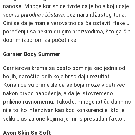
nanose. Mnoge korisnice tvrde da je boja koju daje
veoma prirodna i blistava
, bez narandžastog tona.
Čini se da je manje verovatno da će ostaviti fleke u
poređenju sa nekim drugim proizvodima, što ga čini
dobrim izborom za početnike.
Garnier Body Summer
Garnierova krema se često pominje kao jedna od
boljih, naročito onih koje brzo daju rezultat.
Korisnice su primetile da se boja može videti već
nakon prvog nanošenja, a da je istovremeno
prilično ravnomerna
. Takođe, mnoge ističu da miris
nije toliko intenzivan kao kod konkurencije, što je
veliki plus za one kojima je miris presudan faktor.
Avon Skin So Soft