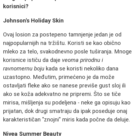
korisnici?
Johnson's Holiday Skin
Ovaj losion za postepeno tamnjenje jedan je od
najpopularnijih na tržištu. Koristi se kao obično
mleko za telo, svakodnevno posle tuširanja. Mnoge
korisnice ističu da daje
veoma prirodnu i
ravnomernu boju
kada se koristi nekoliko dana
uzastopno. Međutim, primećeno je da može
ostavljati fleke ako se nanese previše gust sloj ili
ako se koža adekvatno ne pripremi. Što se tiče
mirisa, mišljenja su podeljena - neke ga opisuju kao
prijatan, dok drugi smatraju da ipak poseduje onaj
karakterističan "znojni" miris kada počne da deluje.
Nivea Summer Beauty