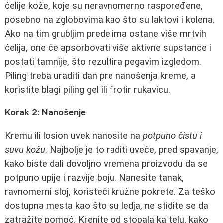
ćelije kože, koje su neravnomerno raspoređene,
posebno na zglobovima kao što su laktovi i kolena.
Ako na tim grubljim predelima ostane više mrtvih
ćelija, one će apsorbovati više aktivne supstance i
postati tamnije, što rezultira pegavim izgledom.
Piling treba uraditi dan pre nanošenja kreme, a
koristite blagi piling gel ili frotir rukavicu.
Korak 2: Nanošenje
Kremu ili losion uvek nanosite na
potpuno čistu i
suvu kožu
. Najbolje je to raditi uveče, pred spavanje,
kako biste dali dovoljno vremena proizvodu da se
potpuno upije i razvije boju. Nanesite tanak,
ravnomerni sloj, koristeći kružne pokrete. Za teško
dostupna mesta kao što su ledja, ne stidite se da
zatražite pomoć. Krenite od stopala ka telu, kako