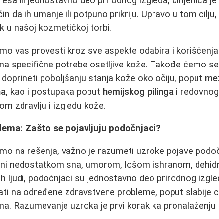
resa ili jednostavno deo prirodnog izgleda, činjenica j
n da ih umanje ili potpuno prikriju. Upravo u tom cilju
k u našoj kozmetičkoj torbi.
mo vas provesti kroz sve aspekte odabira i korišćenja
a specifične potrebe osetljive kože. Takođe ćemo se 
doprineti poboljšanju stanja kože oko očiju, poput
mez
na
, kao i postupaka poput
hemijskog pilinga
i redovno
m zdravlju i izgledu kože.
ema: Zašto se pojavljuju podočnjaci?
mo na rešenja, važno je razumeti uzroke pojave podo
čani nedostatkom sna, umorom, lošom ishranom, dehidra
ih ljudi, podočnjaci su jednostavno deo prirodnog izgle
ti na određene zdravstvene probleme, poput slabije cirk
ma. Razumevanje uzroka je prvi korak ka pronalaženju