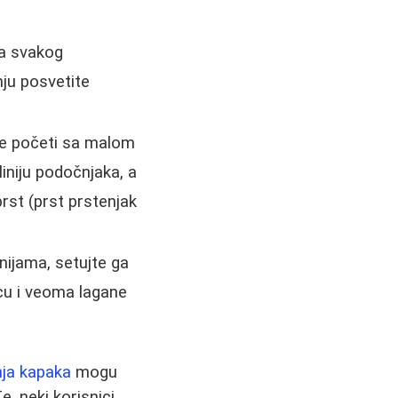
a svakog
ju posvetite
 je početi sa malom
iniju podočnjaka, a
prst (prst prstenjak
inijama, setujte ga
cu i veoma lagane
nja kapaka
mogu
, neki korisnici