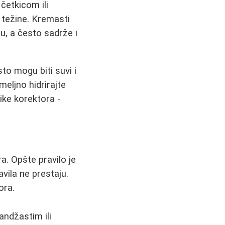
 četkicom ili
 težine. Kremasti
ju, a često sadrže i
to mogu biti suvi i
meljno hidrirajte
ike korektora -
ra. Opšte pravilo je
avila ne prestaju.
ora.
andžastim ili