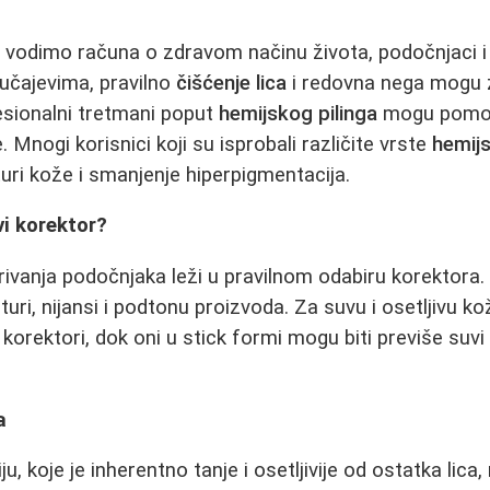
 vodimo računa o zdravom načinu života, podočnjaci i 
lučajevima, pravilno
čišćenje lica
i redovna nega mogu z
esionalni tretmani poput
hemijskog pilinga
mogu pomoć
. Mnogi korisnici koji su isprobali različite vrste
hemijs
turi kože i smanjenje hiperpigmentacija.
i korektor?
rivanja podočnjaka leži u pravilnom odabiru korektora. 
turi, nijansi i podtonu proizvoda. Za suvu i osetljivu ko
 korektori, dok oni u stick formi mogu biti previše suvi i
a
u, koje je inherentno tanje i osetljivije od ostatka lica