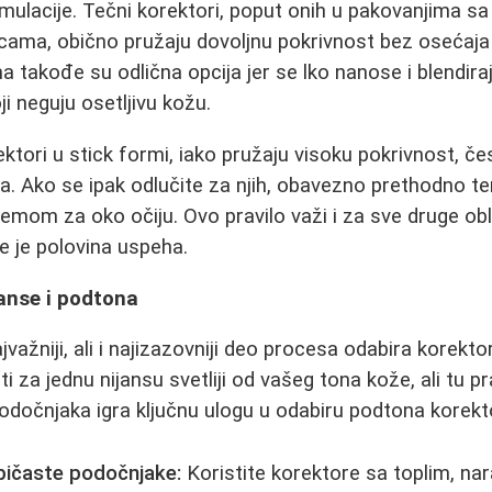
ormulacije. Tečni korektori, poput onih u pakovanjima sa
cama, obično pružaju dovoljnu pokrivnost bez osećaja
a takođe su odlična opcija jer se lko nanose i blendira
ji neguju osetljivu kožu.
ktori u stick formi, iako pružaju visoku pokrivnost, čes
ca. Ako se ipak odlučite za njih, obavezno prethodno te
emom za oko očiju. Ovo pravilo važi i za sve druge obl
 je polovina uspeha.
janse i podtona
važniji, ali i najizazovniji deo procesa odabira korekto
ti za jednu nijansu svetliji od vašeg tona kože, ali tu pr
odočnjaka igra ključnu ulogu u odabiru podtona korekt
ubičaste podočnjake:
Koristite korektore sa toplim, nar