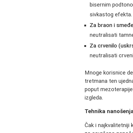
bisernim podtono
sivkastog efekta.
Za braon i smeđe
neutralisati tamn
Za crvenilo (uskrsl
neutralisati crveni
Mnoge korisnice de
tretmana ten ujednač
poput mezoterapije 
izgleda.
Tehnika nanošenja
Čak i najkvalitetnij