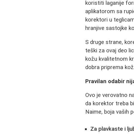
koristiti laganije f
aplikatorom sa rupi
korektori u teglicam
hranjive sastojke ko
S druge strane, kore
teški za ovaj deo li
kožu kvalitetnom kr
dobra priprema kože
Pravilan odabir ni
Ovo je verovatno naj
da korektor treba bi
Naime, boja vaših p
Za plavkaste i lj