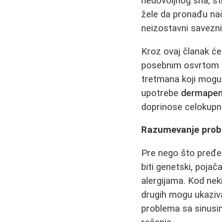
nedovoljnog sna, st
žele da pronađu nači
neizostavni savezni
Kroz ovaj članak će
posebnim osvrtom n
tretmana koji mogu 
upotrebe
dermape
doprinose celokupno
Razumevanje probl
Pre nego što pređe
biti genetski, poja
alergijama. Kod nek
drugih mogu ukaziva
problema sa sinusi