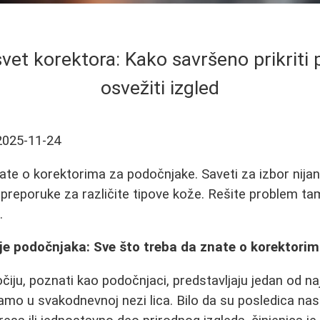
vet korektora: Kako savršeno prikriti 
osvežiti izgled
2025-11-24
ate o korektorima za podočnjake. Saveti za izbor nijan
 preporuke za različite tipove kože. Rešite problem ta
.
je podočnjaka: Sve što treba da znate o korektori
očiju, poznati kao podočnjaci, predstavljaju jedan od n
mo u svakodnevnoj nezi lica. Bilo da su posledica nas