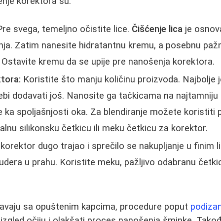
nje korektora su:
re svega, temeljno očistite lice.
Čišćenje lica
je osnov
nja. Zatim nanesite hidratantnu kremu, a posebnu pažn
. Ostavite kremu da se upije pre nanošenja korektora.
tora:
Koristite što manju količinu proizvoda. Najbolje
ebi dodavati još. Nanosite ga tačkicama na najtamniju l
e ka spoljašnjosti oka. Za blendiranje možete koristiti 
ijalnu silikonsku četkicu ili meku četkicu za korektor.
korektor dugo trajao i sprečilo se nakupljanje u finim l
dera u prahu. Koristite meku, pažljivo odabranu četki
čavaju sa opuštenim kapcima, procedure poput
podiza
izgled očiju i olakšati proces nanošenja šminke. Takođe