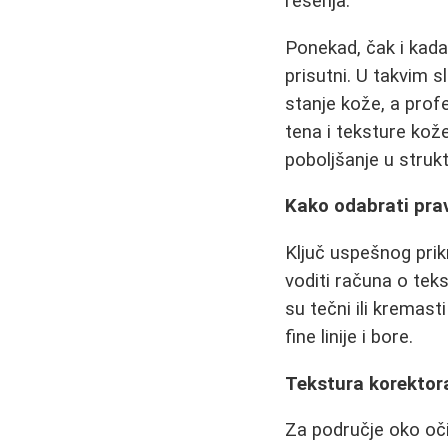
rešenja.
Ponekad, čak i kada
prisutni. U takvim s
stanje kože, a prof
tena i teksture kože
poboljšanje u struk
Kako odabrati prav
Ključ uspešnog prik
voditi računa o teks
su tečni ili kremasti
fine linije i bore.
Tekstura korektor
Za područje oko očij