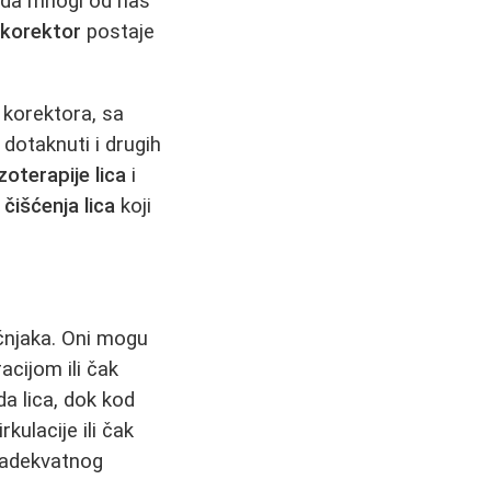
e da mnogi od nas
,
korektor
postaje
 korektora, sa
dotaknuti i drugih
oterapije lica
i
g
čišćenja lica
koji
čnjaka. Oni mogu
cijom ili čak
da lica, dok kod
ulacije ili čak
 adekvatnog