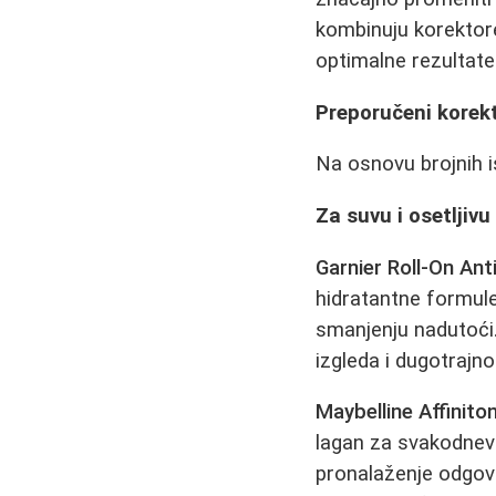
kombinuju korektore
optimalne rezultate
Preporučeni korekt
Na osnovu brojnih i
Za suvu i osetljivu
Garnier Roll-On Ant
hidratantne formule
smanjenju nadutoći.
izgleda i dugotrajno
Maybelline Affiniton
lagan za svakodnev
pronalaženje odgova