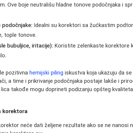
m. Ove boje neutrališu hladne tonove podočnjaka i sp
 podočnjake:
Idealni su korektori sa žućkastim podto
e, tople tonove.
e bubuljice, iritacije):
Koristite zelenkaste korektore k
lo.
le pozitivna
hemijski piling
iskustva koja ukazuju da se
i, a time i prikrivanje podočnjaka postaje lakše i priro
lica takođe mogu doprineti podizanju opšteg kvaliteta
 korektora
i korektor neće dati željene rezultate ako se ne nanosi 