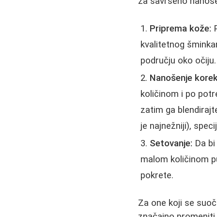
za savršeno nanoše
Priprema kože:
P
kvalitetnog šminka
području oko očiju
Nanošenje korek
količinom i po potr
zatim ga blendirajt
je najnežniji), spec
Setovanje:
Da bi 
malom količinom pu
pokrete.
Za one koji se suo
značajno promeniti 