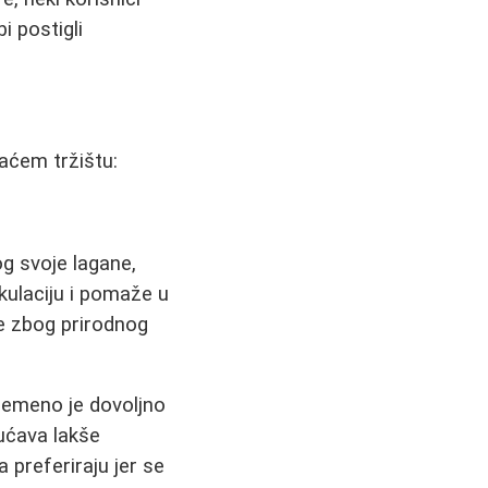
 postigli
aćem tržištu:
g svoje lagane,
rkulaciju i pomaže u
le zbog prirodnog
remeno je dovoljno
ućava lakše
preferiraju jer se