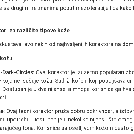
 sa drugim tretmanima poput mezoterapije lica kako bi
.
ori za različite tipove kože
skustava, evo nekih od najhvaljenijih korektora na dom
 kožu
i-Dark-Circles:
Ovaj korektor je izuzetno popularan zbo
 koja ne isušuje kožu. Sadrži kofein koji poboljšava ci
 Dostupan je u dve nijanse, a mnoge korisnice ga hva
sti.
e:
Ovaj tečni korektor pruža dobru pokrivnost, a istov
nu upotrebu. Dostupan je u nekoliko nijansi, što omog
rajućeg tona. Korisnice sa osetljivom kožom često ga 