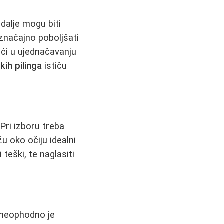
dalje mogu biti
načajno poboljšati
i u ujednačavanju
kih pilinga
ističu
Pri izboru treba
žu oko očiju idealni
 teški, te naglasiti
, neophodno je