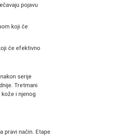
rečavaju pojavu
nom koji će
oji će efektivno
 nakon serije
dnije. Tretmani
 kože i njenog
na pravi način. Etape