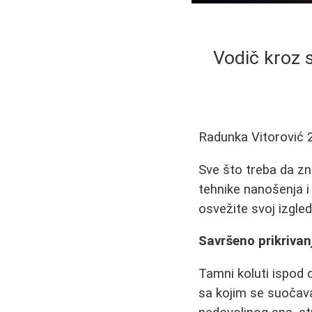
Vodič kroz s
Radunka Vitorović
Sve što treba da zn
tehnike nanošenja i
osvežite svoj izgled
Savršeno prikrivan
Tamni koluti ispod 
sa kojim se suočava