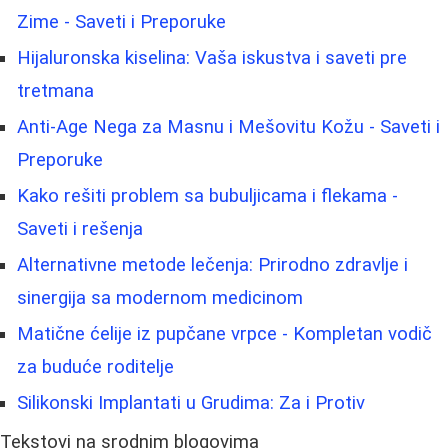
Zime - Saveti i Preporuke
Hijaluronska kiselina: Vaša iskustva i saveti pre
tretmana
Anti-Age Nega za Masnu i Mešovitu Kožu - Saveti i
Preporuke
Kako rešiti problem sa bubuljicama i flekama -
Saveti i rešenja
Alternativne metode lečenja: Prirodno zdravlje i
sinergija sa modernom medicinom
Matične ćelije iz pupčane vrpce - Kompletan vodič
za buduće roditelje
Silikonski Implantati u Grudima: Za i Protiv
Tekstovi na srodnim blogovima