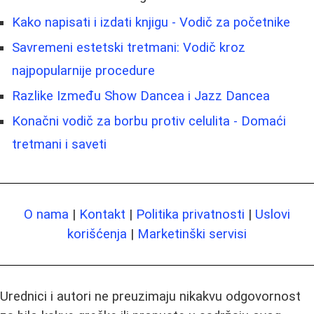
Kako napisati i izdati knjigu - Vodič za početnike
Savremeni estetski tretmani: Vodič kroz
najpopularnije procedure
Razlike Između Show Dancea i Jazz Dancea
Konačni vodič za borbu protiv celulita - Domaći
tretmani i saveti
O nama
|
Kontakt
|
Politika privatnosti
|
Uslovi
korišćenja
|
Marketinški servisi
Urednici i autori ne preuzimaju nikakvu odgovornost