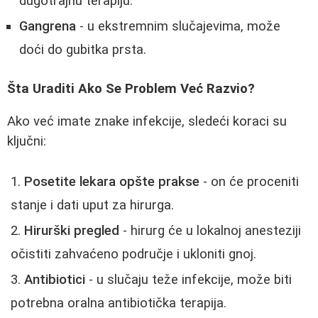
dugotrajnu terapiju.
Gangrena
- u ekstremnim slučajevima, može
doći do gubitka prsta.
Šta Uraditi Ako Se Problem Već Razvio?
Ako već imate znake infekcije, sledeći koraci su
ključni:
Posetite lekara opšte prakse
- on će proceniti
stanje i dati uput za hirurga.
Hirurški pregled
- hirurg će u lokalnoj anesteziji
očistiti zahvaćeno područje i ukloniti gnoj.
Antibiotici
- u slučaju teže infekcije, može biti
potrebna oralna antibiotička terapija.