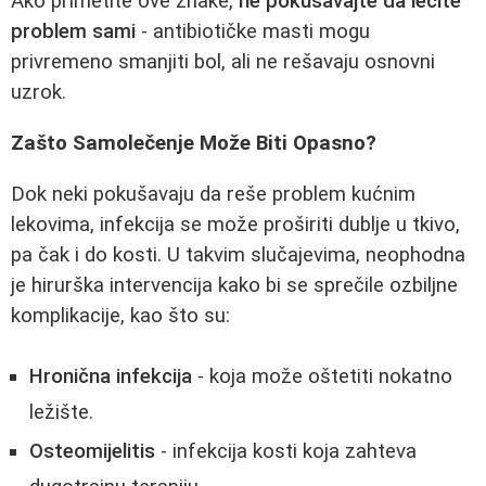
Ako primetite ove znake,
ne pokušavajte da lečite
problem sami
- antibiotičke masti mogu
privremeno smanjiti bol, ali ne rešavaju osnovni
uzrok.
Zašto Samolečenje Može Biti Opasno?
Dok neki pokušavaju da reše problem kućnim
lekovima, infekcija se može proširiti dublje u tkivo,
pa čak i do kosti. U takvim slučajevima, neophodna
je hirurška intervencija kako bi se sprečile ozbiljne
komplikacije, kao što su:
Hronična infekcija
- koja može oštetiti nokatno
ležište.
Osteomijelitis
- infekcija kosti koja zahteva