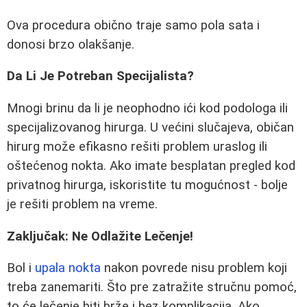
Ova procedura obično traje samo pola sata i
donosi brzo olakšanje.
Da Li Je Potreban Specijalista?
Mnogi brinu da li je neophodno ići kod podologa ili
specijalizovanog hirurga. U većini slučajeva, običan
hirurg može efikasno rešiti problem uraslog ili
oštećenog nokta. Ako imate besplatan pregled kod
privatnog hirurga, iskoristite tu mogućnost - bolje
je rešiti problem na vreme.
Zaključak: Ne Odlažite Lečenje!
Bol i
upala nokta
nakon povrede nisu problem koji
treba zanemariti. Što pre zatražite stručnu pomoć,
to će lečenje biti brže i bez komplikacija. Ako