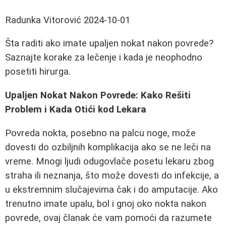
Radunka Vitorović
2024-10-01
Šta raditi ako imate upaljen nokat nakon povrede?
Saznajte korake za lečenje i kada je neophodno
posetiti hirurga.
Upaljen Nokat Nakon Povrede: Kako Rešiti
Problem i Kada Otići kod Lekara
Povreda nokta, posebno na palcu noge, može
dovesti do ozbiljnih komplikacija ako se ne leči na
vreme. Mnogi ljudi odugovlače posetu lekaru zbog
straha ili neznanja, što može dovesti do infekcije, a
u ekstremnim slučajevima čak i do amputacije. Ako
trenutno imate upalu, bol i gnoj oko nokta nakon
povrede, ovaj članak će vam pomoći da razumete