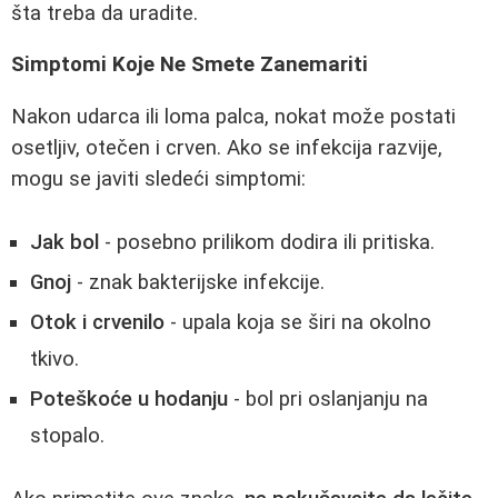
šta treba da uradite.
Simptomi Koje Ne Smete Zanemariti
Nakon udarca ili loma palca, nokat može postati
osetljiv, otečen i crven. Ako se infekcija razvije,
mogu se javiti sledeći simptomi:
Jak bol
- posebno prilikom dodira ili pritiska.
Gnoj
- znak bakterijske infekcije.
Otok i crvenilo
- upala koja se širi na okolno
tkivo.
Poteškoće u hodanju
- bol pri oslanjanju na
stopalo.