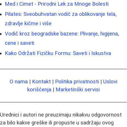
Med i Cimet - Prirodni Lek za Mnoge Bolesti
Pilates: Sveobuhvatan vodič za oblikovanje tela,
zdravlje kičme i više
Vodič kroz beogradske bazene: Plivanje, higijena,
cene i saveti
Kako Održati Fizičku Formu: Saveti i Iskustva
O nama
|
Kontakt
|
Politika privatnosti
|
Uslovi
korišćenja
|
Marketinški servisi
Urednici i autori ne preuzimaju nikakvu odgovornost
za bilo kakve greške ili propuste u sadržaju ovog