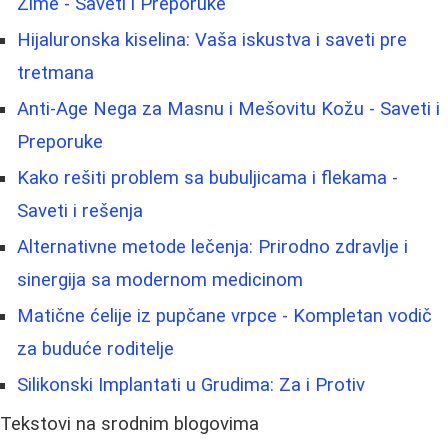
Zime - Saveti i Preporuke
Hijaluronska kiselina: Vaša iskustva i saveti pre
tretmana
Anti-Age Nega za Masnu i Mešovitu Kožu - Saveti i
Preporuke
Kako rešiti problem sa bubuljicama i flekama -
Saveti i rešenja
Alternativne metode lečenja: Prirodno zdravlje i
sinergija sa modernom medicinom
Matične ćelije iz pupčane vrpce - Kompletan vodič
za buduće roditelje
Silikonski Implantati u Grudima: Za i Protiv
Tekstovi na srodnim blogovima