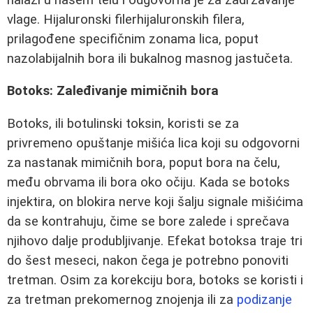
vlage. Hijaluronski filerhijaluronskih filera,
prilagođene specifičnim zonama lica, poput
nazolabijalnih bora ili bukalnog masnog jastučeta.
Botoks: Zaleđivanje mimičnih bora
Botoks, ili botulinski toksin, koristi se za
privremeno opuštanje mišića lica koji su odgovorni
za nastanak mimičnih bora, poput bora na čelu,
među obrvama ili bora oko očiju. Kada se botoks
injektira, on blokira nerve koji šalju signale mišićima
da se kontrahuju, čime se bore zalede i sprečava
njihovo dalje produbljivanje. Efekat botoksa traje tri
do šest meseci, nakon čega je potrebno ponoviti
tretman. Osim za korekciju bora, botoks se koristi i
za tretman prekomernog znojenja ili za
podizanje