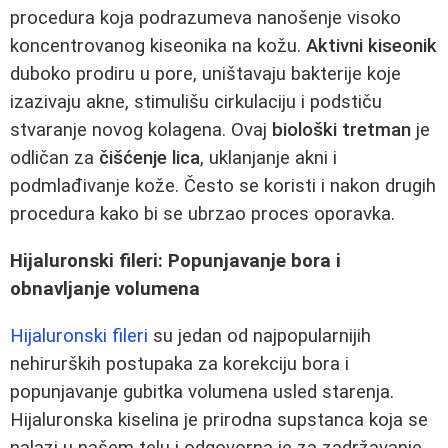
procedura koja podrazumeva nanošenje visoko
koncentrovanog kiseonika na kožu.
Aktivni kiseonik
duboko prodiru u pore, uništavaju bakterije koje
izazivaju akne, stimulišu cirkulaciju i podstiču
stvaranje novog kolagena. Ovaj
biološki tretman
je
odličan za
čišćenje lica
, uklanjanje akni i
podmlađivanje kože. Često se koristi i nakon drugih
procedura kako bi se ubrzao proces oporavka.
Hijaluronski fileri: Popunjavanje bora i
obnavljanje volumena
Hijaluronski fileri
su jedan od najpopularnijih
nehirurških postupaka za korekciju bora i
popunjavanje gubitka volumena usled starenja.
Hijaluronska kiselina je prirodna supstanca koja se
nalazi u našem telu i odgovorna je za zadržavanje