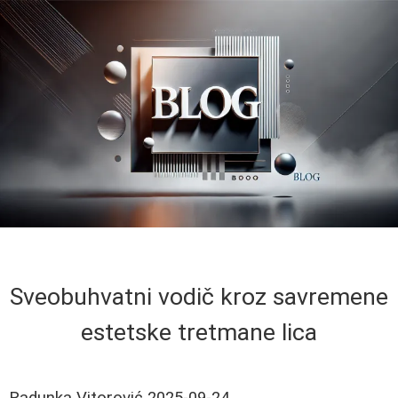
Sveobuhvatni vodič kroz savremene
estetske tretmane lica
Radunka Vitorović
2025-09-24