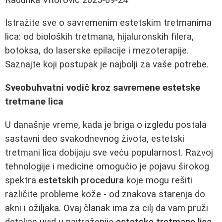
Istražite sve o savremenim estetskim tretmanima
lica: od bioloških tretmana, hijaluronskih filera,
botoksa, do laserske epilacije i mezoterapije.
Saznajte koji postupak je najbolji za vaše potrebe.
Sveobuhvatni vodič kroz savremene estetske
tretmane lica
U današnje vreme, kada je briga o izgledu postala
sastavni deo svakodnevnog života, estetski
tretmani lica dobijaju sve veću popularnost. Razvoj
tehnologije i medicine omogućio je pojavu širokog
spektra
estetskih procedura
koje mogu rešiti
različite probleme kože - od znakova starenja do
akni i ožiljaka. Ovaj članak ima za cilj da vam pruži
detaljan uvid u najtraženije
estetske tretmane lica
,