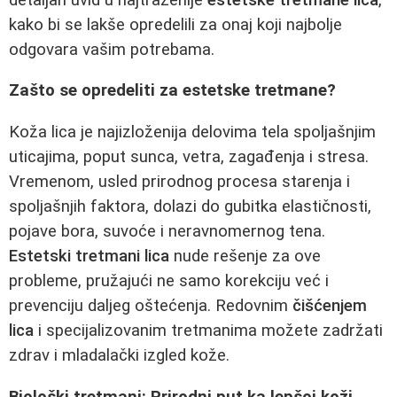
kako bi se lakše opredelili za onaj koji najbolje
odgovara vašim potrebama.
Zašto se opredeliti za estetske tretmane?
Koža lica je najizloženija delovima tela spoljašnjim
uticajima, poput sunca, vetra, zagađenja i stresa.
Vremenom, usled prirodnog procesa starenja i
spoljašnjih faktora, dolazi do gubitka elastičnosti,
pojave bora, suvoće i neravnomernog tena.
Estetski tretmani lica
nude rešenje za ove
probleme, pružajući ne samo korekciju već i
prevenciju daljeg oštećenja. Redovnim
čišćenjem
lica
i specijalizovanim tretmanima možete zadržati
zdrav i mladalački izgled kože.
Biološki tretmani: Prirodni put ka lepšoj koži