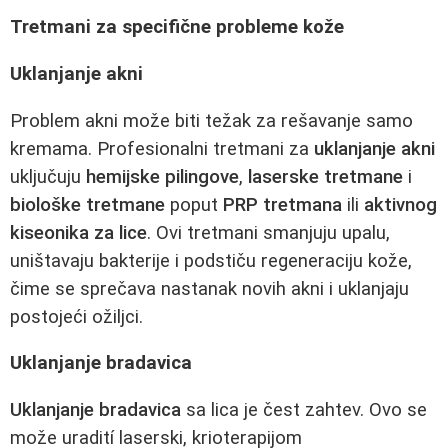
Tretmani za specifične probleme kože
Uklanjanje akni
Problem akni može biti težak za rešavanje samo
kremama. Profesionalni tretmani za
uklanjanje akni
uključuju
hemijske pilingove
,
laserske tretmane
i
biološke tretmane
poput
PRP tretmana
ili
aktivnog
kiseonika za lice
. Ovi tretmani smanjuju upalu,
uništavaju bakterije i podstiču regeneraciju kože,
čime se sprečava nastanak novih akni i uklanjaju
postojeći ožiljci.
Uklanjanje bradavica
Uklanjanje bradavica
sa lica je čest zahtev. Ovo se
može uradití laserski, krioterapijom