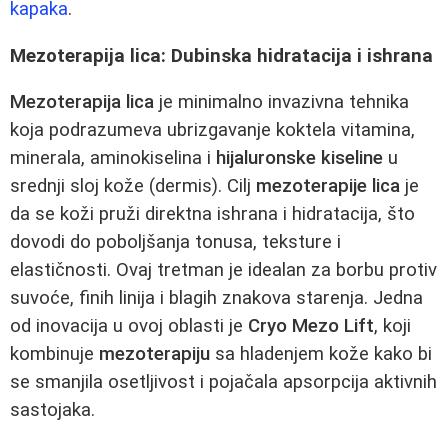
kapaka
.
Mezoterapija lica: Dubinska hidratacija i ishrana
Mezoterapija lica
je minimalno invazivna tehnika
koja podrazumeva ubrizgavanje koktela vitamina,
minerala, aminokiselina i
hijaluronske kiseline
u
srednji sloj kože (dermis). Cilj
mezoterapije lica
je
da se koži pruži direktna ishrana i hidratacija, što
dovodi do poboljšanja tonusa, teksture i
elastičnosti. Ovaj tretman je idealan za borbu protiv
suvoće, finih linija i blagih znakova starenja. Jedna
od inovacija u ovoj oblasti je
Cryo Mezo Lift
, koji
kombinuje
mezoterapiju
sa hladenjem kože kako bi
se smanjila osetljivost i pojačala apsorpcija aktivnih
sastojaka.