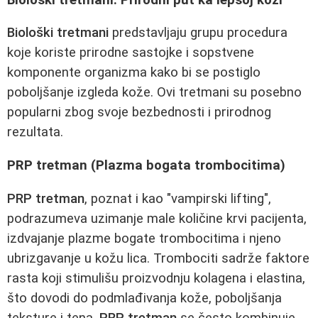
Biološki tretmani
predstavljaju grupu procedura
koje koriste prirodne sastojke i sopstvene
komponente organizma kako bi se postiglo
poboljšanje izgleda kože. Ovi tretmani su posebno
popularni zbog svoje bezbednosti i prirodnog
rezultata.
PRP tretman (Plazma bogata trombocitima)
PRP tretman
, poznat i kao "vampirski lifting",
podrazumeva uzimanje male količine krvi pacijenta,
izdvajanje plazme bogate trombocitima i njeno
ubrizgavanje u kožu lica. Trombociti sadrže faktore
rasta koji stimulišu proizvodnju kolagena i elastina,
što dovodi do podmlađivanja kože, poboljšanja
teksture i tena.
PRP tretman
se često kombinuje