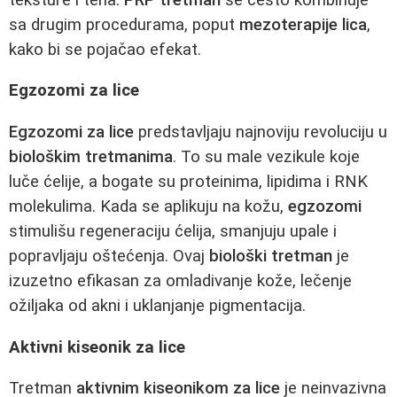
sa drugim procedurama, poput
mezoterapije lica
,
kako bi se pojačao efekat.
Egzozomi za lice
Egzozomi za lice
predstavljaju najnoviju revoluciju u
biološkim tretmanima
. To su male vezikule koje
luče ćelije, a bogate su proteinima, lipidima i RNK
molekulima. Kada se aplikuju na kožu,
egzozomi
stimulišu regeneraciju ćelija, smanjuju upale i
popravljaju oštećenja. Ovaj
biološki tretman
je
izuzetno efikasan za omladivanje kože, lečenje
ožiljaka od akni i uklanjanje pigmentacija.
Aktivni kiseonik za lice
Tretman
aktivnim kiseonikom za lice
je neinvazivna