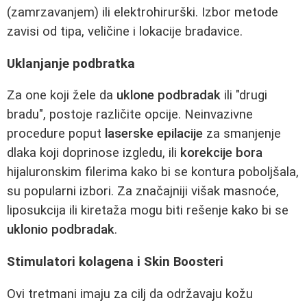
(zamrzavanjem) ili elektrohirurški. Izbor metode
zavisi od tipa, veličine i lokacije bradavice.
Uklanjanje podbratka
Za one koji žele da
uklone podbradak
ili "drugi
bradu", postoje različite opcije. Neinvazivne
procedure poput
laserske epilacije
za smanjenje
dlaka koji doprinose izgledu, ili
korekcije bora
hijaluronskim filerima kako bi se kontura poboljšala,
su popularni izbori. Za značajniji višak masnoće,
liposukcija ili kiretaža mogu biti rešenje kako bi se
uklonio podbradak
.
Stimulatori kolagena i Skin Boosteri
Ovi tretmani imaju za cilj da održavaju kožu