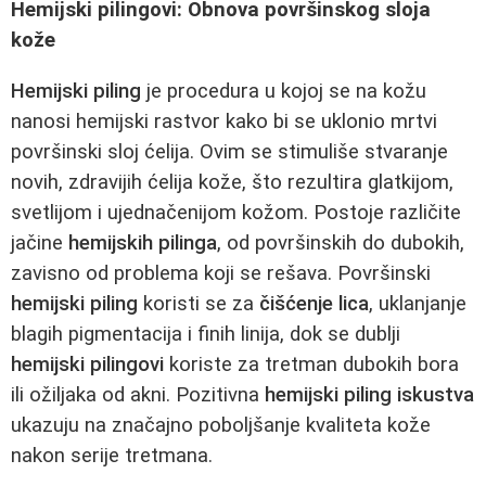
Hemijski pilingovi: Obnova površinskog sloja
kože
Hemijski piling
je procedura u kojoj se na kožu
nanosi hemijski rastvor kako bi se uklonio mrtvi
površinski sloj ćelija. Ovim se stimuliše stvaranje
novih, zdravijih ćelija kože, što rezultira glatkijom,
svetlijom i ujednačenijom kožom. Postoje različite
jačine
hemijskih pilinga
, od površinskih do dubokih,
zavisno od problema koji se rešava. Površinski
hemijski piling
koristi se za
čišćenje lica
, uklanjanje
blagih pigmentacija i finih linija, dok se dublji
hemijski pilingovi
koriste za tretman dubokih bora
ili ožiljaka od akni. Pozitivna
hemijski piling iskustva
ukazuju na značajno poboljšanje kvaliteta kože
nakon serije tretmana.