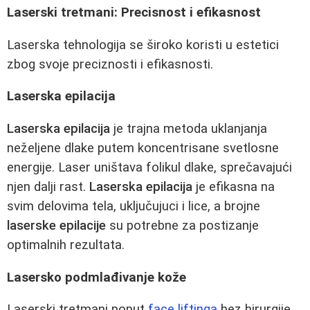
Laserski tretmani: Precisnost i efikasnost
Laserska tehnologija se široko koristi u estetici
zbog svoje preciznosti i efikasnosti.
Laserska epilacija
Laserska epilacija
je trajna metoda uklanjanja
neželjene dlake putem koncentrisane svetlosne
energije. Laser uništava folikul dlake, sprečavajući
njen dalji rast.
Laserska epilacija
je efikasna na
svim delovima tela, uključujuci i lice, a brojne
laserske epilacije
su potrebne za postizanje
optimalnih rezultata.
Lasersko podmlađivanje kože
Laserski tretmani poput
face liftinga
bez hirurgije