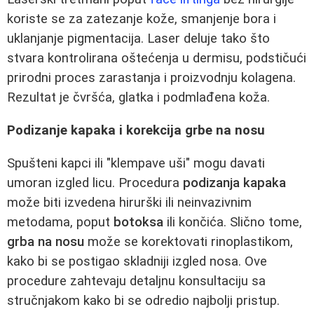
koriste se za zatezanje kože, smanjenje bora i
uklanjanje pigmentacija. Laser deluje tako što
stvara kontrolirana oštećenja u dermisu, podstičući
prirodni proces zarastanja i proizvodnju kolagena.
Rezultat je čvršća, glatka i podmlađena koža.
Podizanje kapaka i korekcija grbe na nosu
Spušteni kapci ili "klempave uši" mogu davati
umoran izgled licu. Procedura
podizanja kapaka
može biti izvedena hirurški ili neinvazivnim
metodama, poput
botoksa
ili končića. Slično tome,
grba na nosu
može se korektovati rinoplastikom,
kako bi se postigao skladniji izgled nosa. Ove
procedure zahtevaju detaljnu konsultaciju sa
stručnjakom kako bi se odredio najbolji pristup.