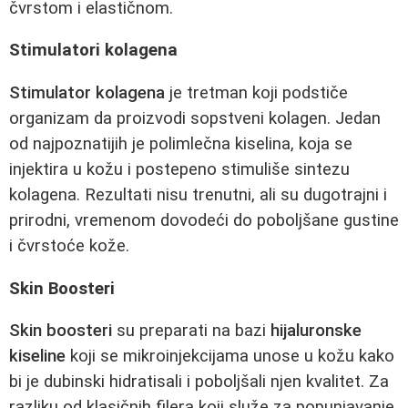
čvrstom i elastičnom.
Stimulatori kolagena
Stimulator kolagena
je tretman koji podstiče
organizam da proizvodi sopstveni kolagen. Jedan
od najpoznatijih je polimlečna kiselina, koja se
injektira u kožu i postepeno stimuliše sintezu
kolagena. Rezultati nisu trenutni, ali su dugotrajni i
prirodni, vremenom dovodeći do poboljšane gustine
i čvrstoće kože.
Skin Boosteri
Skin boosteri
su preparati na bazi
hijaluronske
kiseline
koji se mikroinjekcijama unose u kožu kako
bi je dubinski hidratisali i poboljšali njen kvalitet. Za
razliku od klasičnih filera koji služe za popunjavanje,