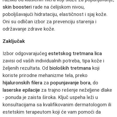
skin boosteri
rade na ćelijskom nivou,
poboljšavajući hidrataciju, elastičnost i sjaj kože.
Oni su odličan izbor za prevenciju starenja i
održavanje zdrave kože.
Zaključak
Izbor odgovarajućeg
estetskog tretmana lica
zavisi od vaših individualnih potreba, tipa kože i
željenih rezultata. Od
bioloških tretmana
koji
koriste prirodne mehanizme tela, preko
hijaluronskih filera
za
popunjavanje bora
, do
laserske epilacije
za trajno rešenje nežeļjene dlake
- ponuda je zaista široka. Ključ uspeha leži u
konsultacijama sa kvalifikovanim dermatologom ili
estetskim terapeutom koji će vam pomoći da