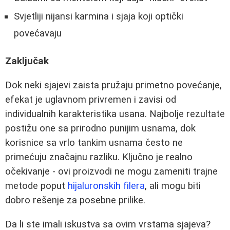
Svjetliji nijansi karmina i sjaja koji optički
povećavaju
Zaključak
Dok neki sjajevi zaista pružaju primetno povećanje,
efekat je uglavnom privremen i zavisi od
individualnih karakteristika usana. Najbolje rezultate
postižu one sa prirodno punijim usnama, dok
korisnice sa vrlo tankim usnama često ne
primećuju značajnu razliku. Ključno je realno
očekivanje - ovi proizvodi ne mogu zameniti trajne
metode poput
hijaluronskih filera
, ali mogu biti
dobro rešenje za posebne prilike.
Da li ste imali iskustva sa ovim vrstama sjajeva?