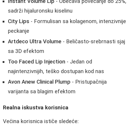
Instant Volume Lip
- Obećava povećanje do 25%,
sadrži hijaluronsku kiselinu
City Lips
- Formulisan sa kolagenom, intenzivnije
peckanje
Artdeco Ultra Volume
- Beličasto-srebrnasti sjaj
sa 3D efektom
Too Faced Lip Injection
- Jedan od
najintenzivnijih, teško dostupan kod nas
Avon Anew Clinical Plump
- Pristupačnija
varijanta sa blagim efektom
Realna iskustva korisnica
Većina korisnica ističe sledeće: