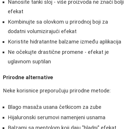
Nanosite tanki sloj - više proizvoda ne znači bolji
efekat
Kombinujte sa olovkom u prirodnoj boji za
dodatni volumizirajući efekat
Koristite hidratantne balzame između aplikacija
Ne očekujte drastične promene - efekat je
uglavnom suptilan
Prirodne alternative
Neke korisnice preporučuju prirodne metode:
Blago masaža usana četkicom za zube
Hijaluronski serumovi namenjeni usnama
Balzami sa mentolom koji daju "hladni" efekat