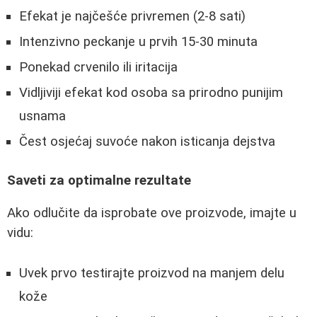
Efekat je najčešće privremen (2-8 sati)
Intenzivno peckanje u prvih 15-30 minuta
Ponekad crvenilo ili iritacija
Vidljiviji efekat kod osoba sa prirodno punijim
usnama
Čest osjećaj suvoće nakon isticanja dejstva
Saveti za optimalne rezultate
Ako odlučite da isprobate ove proizvode, imajte u
vidu:
Uvek prvo testirajte proizvod na manjem delu
kože