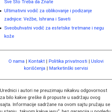
Sve Što Treba da Znate
Ultimativni vodič za oblikovanje i podizanje
zadnjice: Vežbe, Ishrana i Saveti
Sveobuhvatni vodič za estetske tretmane i negu
kože
O nama
|
Kontakt
|
Politika privatnosti
|
Uslovi
korišćenja
|
Marketinški servisi
Urednici i autori ne preuzimaju nikakvu odgovornost
za bilo kakve greške ili propuste u sadržaju ovog
sajta. Informacije sadržane na ovom sajtu pružaju se
u stanju „takvom kakve jesu“, bez garancija u pogledu