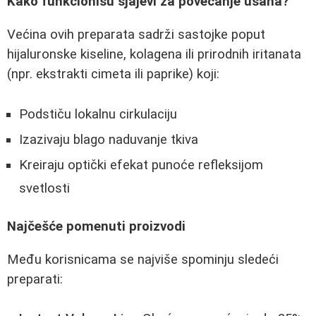
Kako funkcionišu sjajevi za povećanje usana?
Većina ovih preparata sadrži sastojke poput
hijaluronske kiseline, kolagena ili prirodnih iritanata
(npr. ekstrakti cimeta ili paprike) koji:
Podstiču lokalnu cirkulaciju
Izazivaju blago naduvanje tkiva
Kreiraju optički efekat punoće refleksijom
svetlosti
Najčešće pomenuti proizvodi
Među korisnicama se najviše spominju sledeći
preparati: