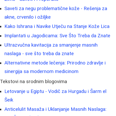
Saveti za negu problematične kože - Rešenja za
akne, crvenilo i ožiljke
Kako Ishrana i Navike Utječu na Stanje Kože Lica
Implantati u Jagodicama: Sve Što Treba da Znate
Ultrazvučna kavitacija za smanjenje masnih
naslaga - sve što treba da znate
Alternativne metode lečenja: Prirodno zdravlje i
sinergija sa modernom medicinom
Tekstovi na srodnim blogovima
Letovanje u Egiptu - Vodič za Hurgadu i Šarm el
Šeik
Anticelulit Masaža i Uklanjanje Masnih Naslaga: