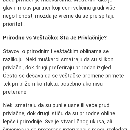
glavni motiv partner koji ceni veličinu grudi više
nego ličnost, možda je vreme da se preispitaju
prioriteti.
Prirodno vs Veštačko: Šta Je Privlačnije?
Stavovi o prirodnim i veštačkim oblinama se
razlikuju. Neki muškarci smatraju da su silikoni
privlačni, dok drugi preferiraju prirodan izgled.
Često se dešava da se veštačke promene primete
tek pri bližem kontaktu, posebno ako nisu
preterane.
Neki smatraju da su punije usne ili veće grudi
privlačne, dok drugi ističu da su prirodne obline
lepše i prirodnije. Sve je stvar ličnog ukusa, ali
činjenica je da preterane intervencije mogu izgledati