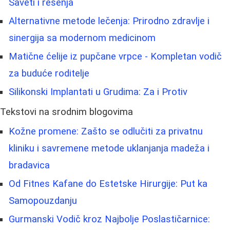
Saveti i rešenja
Alternativne metode lečenja: Prirodno zdravlje i
sinergija sa modernom medicinom
Matične ćelije iz pupčane vrpce - Kompletan vodič
za buduće roditelje
Silikonski Implantati u Grudima: Za i Protiv
Tekstovi na srodnim blogovima
Kožne promene: Zašto se odlučiti za privatnu
kliniku i savremene metode uklanjanja madeža i
bradavica
Od Fitnes Kafane do Estetske Hirurgije: Put ka
Samopouzdanju
Gurmanski Vodič kroz Najbolje Poslastičarnice: