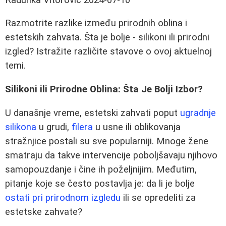
Razmotrite razlike između prirodnih oblina i
estetskih zahvata. Šta je bolje - silikoni ili prirodni
izgled? Istražite različite stavove o ovoj aktuelnoj
temi.
Silikoni ili Prirodne Oblina: Šta Je Bolji Izbor?
U današnje vreme, estetski zahvati poput
ugradnje
silikona
u grudi,
filera
u usne ili oblikovanja
stražnjice postali su sve popularniji. Mnoge žene
smatraju da takve intervencije poboljšavaju njihovo
samopouzdanje i čine ih poželjnijim. Međutim,
pitanje koje se često postavlja je: da li je bolje
ostati pri prirodnom izgledu
ili se opredeliti za
estetske zahvate?