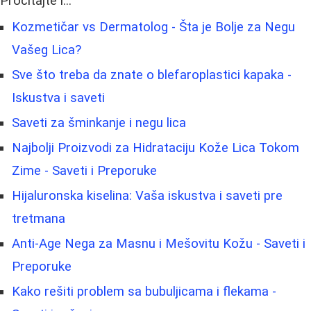
Pročitajte i...
Kozmetičar vs Dermatolog - Šta je Bolje za Negu
Vašeg Lica?
Sve što treba da znate o blefaroplastici kapaka -
Iskustva i saveti
Saveti za šminkanje i negu lica
Najbolji Proizvodi za Hidrataciju Kože Lica Tokom
Zime - Saveti i Preporuke
Hijaluronska kiselina: Vaša iskustva i saveti pre
tretmana
Anti-Age Nega za Masnu i Mešovitu Kožu - Saveti i
Preporuke
Kako rešiti problem sa bubuljicama i flekama -