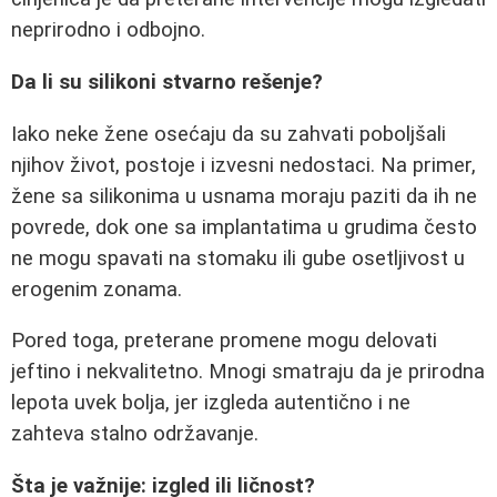
neprirodno i odbojno.
Da li su silikoni stvarno rešenje?
Iako neke žene osećaju da su zahvati poboljšali
njihov život, postoje i izvesni nedostaci. Na primer,
žene sa silikonima u usnama moraju paziti da ih ne
povrede, dok one sa implantatima u grudima često
ne mogu spavati na stomaku ili gube osetljivost u
erogenim zonama.
Pored toga, preterane promene mogu delovati
jeftino i nekvalitetno. Mnogi smatraju da je prirodna
lepota uvek bolja, jer izgleda autentično i ne
zahteva stalno održavanje.
Šta je važnije: izgled ili ličnost?