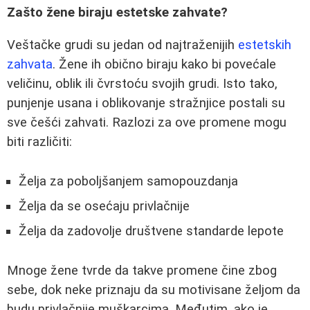
Zašto žene biraju estetske zahvate?
Veštačke grudi su jedan od najtraženijih
estetskih
zahvata
. Žene ih obično biraju kako bi povećale
veličinu, oblik ili čvrstoću svojih grudi. Isto tako,
punjenje usana i oblikovanje stražnjice postali su
sve češći zahvati. Razlozi za ove promene mogu
biti različiti:
Želja za poboljšanjem samopouzdanja
Želja da se osećaju privlačnije
Želja da zadovolje društvene standarde lepote
Mnoge žene tvrde da takve promene čine zbog
sebe, dok neke priznaju da su motivisane željom da
budu privlačnije muškarcima. Međutim, ako je