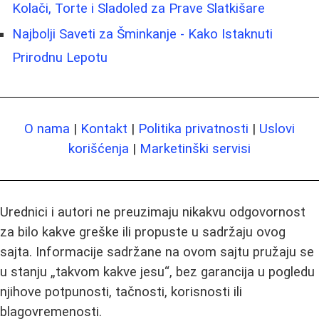
Kolači, Torte i Sladoled za Prave Slatkišare
Najbolji Saveti za Šminkanje - Kako Istaknuti
Prirodnu Lepotu
O nama
|
Kontakt
|
Politika privatnosti
|
Uslovi
korišćenja
|
Marketinški servisi
Urednici i autori ne preuzimaju nikakvu odgovornost
za bilo kakve greške ili propuste u sadržaju ovog
sajta. Informacije sadržane na ovom sajtu pružaju se
u stanju „takvom kakve jesu“, bez garancija u pogledu
njihove potpunosti, tačnosti, korisnosti ili
blagovremenosti.