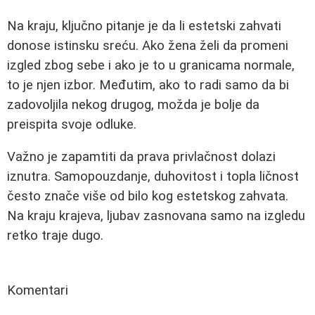
Na kraju, ključno pitanje je da li estetski zahvati
donose istinsku sreću. Ako žena želi da promeni
izgled zbog sebe i ako je to u granicama normale,
to je njen izbor. Međutim, ako to radi samo da bi
zadovoljila nekog drugog, možda je bolje da
preispita svoje odluke.
Važno je zapamtiti da prava privlačnost dolazi
iznutra. Samopouzdanje, duhovitost i topla ličnost
često znače više od bilo kog estetskog zahvata.
Na kraju krajeva, ljubav zasnovana samo na izgledu
retko traje dugo.
Komentari