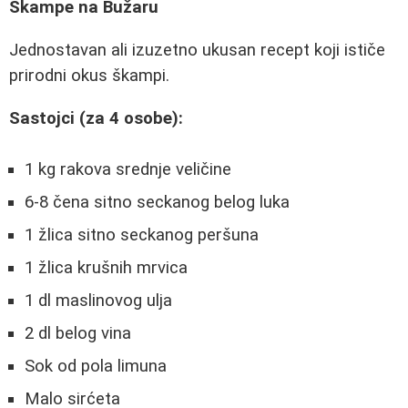
Škampe na Bužaru
Jednostavan ali izuzetno ukusan recept koji ističe
prirodni okus škampi.
Sastojci (za 4 osobe):
1 kg rakova srednje veličine
6-8 čena sitno seckanog belog luka
1 žlica sitno seckanog peršuna
1 žlica krušnih mrvica
1 dl maslinovog ulja
2 dl belog vina
Sok od pola limuna
Malo sirćeta