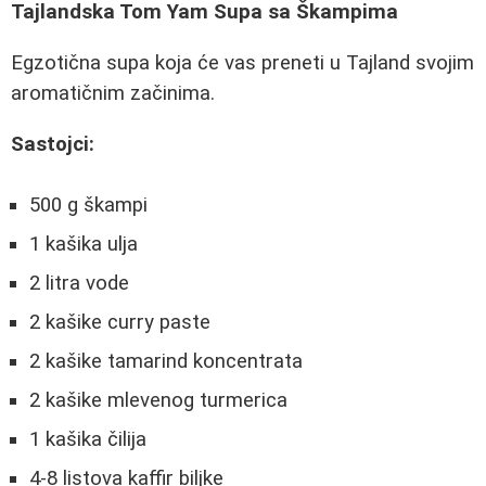
Tajlandska Tom Yam Supa sa Škampima
Egzotična supa koja će vas preneti u Tajland svojim
aromatičnim začinima.
Sastojci:
500 g škampi
1 kašika ulja
2 litra vode
2 kašike curry paste
2 kašike tamarind koncentrata
2 kašike mlevenog turmerica
1 kašika čilija
4-8 listova kaffir biljke