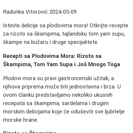
Radunka Vitorović
2024-05-09
Istinite delicije sa plodovima mora! Otkrijte recepte
za rizoto sa škampima, tajlandsku tom yam supu,
škampe na bužaru i druge specijalitete.
Recepti sa Plodovima Mora: Rizoto sa
Škampima, Tom Yam Supa i Još Mnogo Toga
Plodovi mora su pravi gastronomski užitak, a
njihova priprema može biti jednostavna i brza. U
ovom članku predstavljamo nekoliko ukusnih
recepata sa škampima, sardelama i drugim
morskim delicijama koje će oduševiti sve ljubitelje
morske hrane.