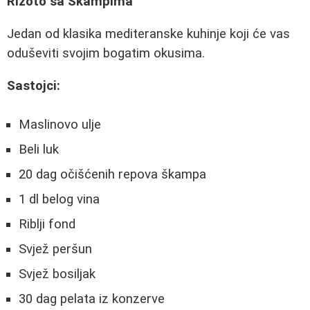
Rizoto sa Škampima
Jedan od klasika mediteranske kuhinje koji će vas
oduševiti svojim bogatim okusima.
Sastojci:
Maslinovo ulje
Beli luk
20 dag očišćenih repova škampa
1 dl belog vina
Riblji fond
Svjež peršun
Svjež bosiljak
30 dag pelata iz konzerve