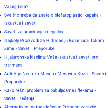
Vašeg Lica?
Sve što treba da znate o blefaroplastici kapaka -
Iskustva i saveti
Saveti za šminkanje i negu lica
Najbolji Proizvodi za Hidrataciju Kože Lica Tokom
Zime - Saveti i Preporuke
Hijaluronska kiselina: Vaša iskustva i saveti pre
tretmana
Anti-Age Nega za Masnu i Mešovitu Kožu - Saveti i
Preporuke
Kako rešiti problem sa bubuljicama i flekama -
Saveti i rešenja
Alternativne metode lečenja: Prirodno zdravlje i