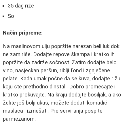
35 dag riže
So
Način pripreme:
Na maslinovom ulju popržite narezan beli luk dok
ne zamiriše. Dodajte repove škampa i kratko ih
popržite da zadrže sočnost. Zatim dodajte belo
vino, nasjeckan peršun, riblji fond i zgnječene
pelate. Kada umak počne da se kuva, dodajte rižu
koju ste prethodno dinstali. Dobro promesajte i
kratko prokuvajte. Na kraju dodajte bosiljak, a ako
želite još bolji ukus, možete dodati komadić
maslaca i izmešati. Pre serviranja pospite
parmezanom.