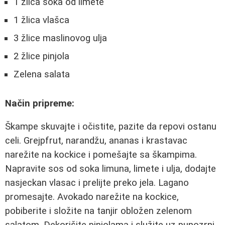
1 žlica soka od limete
1 žlica vlašca
3 žlice maslinovog ulja
2 žlice pinjola
Zelena salata
Način pripreme:
Škampe skuvajte i očistite, pazite da repovi ostanu
celi. Grejpfrut, narandžu, ananas i krastavac
narežite na kockice i pomešajte sa škampima.
Napravite sos od soka limuna, limete i ulja, dodajte
nasjeckan vlasac i prelijte preko jela. Lagano
promesajte. Avokado narežite na kockice,
pobiberite i složite na tanjir obložen zelenom