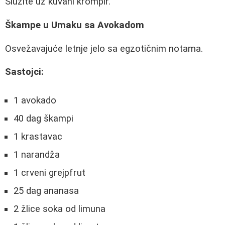
Služite uz kuvani krompir.
Škampe u Umaku sa Avokadom
Osvežavajuće letnje jelo sa egzotičnim notama.
Sastojci:
1 avokado
40 dag škampi
1 krastavac
1 narandža
1 crveni grejpfrut
25 dag ananasa
2 žlice soka od limuna