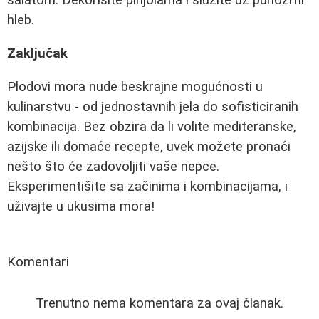
salatom. Dekorišite pinjolama i služite uz punozrni
hleb.
Zaključak
Plodovi mora nude beskrajne mogućnosti u
kulinarstvu - od jednostavnih jela do sofisticiranih
kombinacija. Bez obzira da li volite mediteranske,
azijske ili domaće recepte, uvek možete pronaći
nešto što će zadovoljiti vaše nepce.
Eksperimentišite sa začinima i kombinacijama, i
uživajte u ukusima mora!
Komentari
Trenutno nema komentara za ovaj članak.