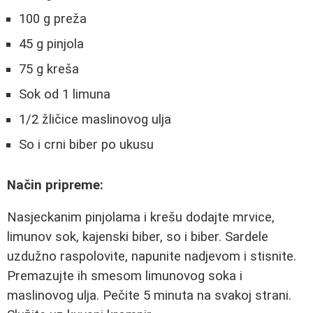
100 g preža
45 g pinjola
75 g kreša
Sok od 1 limuna
1/2 žličice maslinovog ulja
So i crni biber po ukusu
Način pripreme:
Nasjeckanim pinjolama i krešu dodajte mrvice,
limunov sok, kajenski biber, so i biber. Sardele
uzdužno raspolovite, napunite nadjevom i stisnite.
Premazujte ih smesom limunovog soka i
maslinovog ulja. Pečite 5 minuta na svakoj strani.