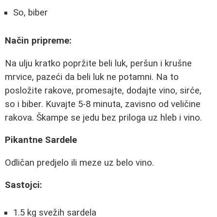
So, biber
Način pripreme:
Na ulju kratko popržite beli luk, peršun i krušne
mrvice, pazeći da beli luk ne potamni. Na to
posložite rakove, promesajte, dodajte vino, sirće,
so i biber. Kuvajte 5-8 minuta, zavisno od veličine
rakova. Škampe se jedu bez priloga uz hleb i vino.
Pikantne Sardele
Odličan predjelo ili meze uz belo vino.
Sastojci:
1.5 kg svežih sardela