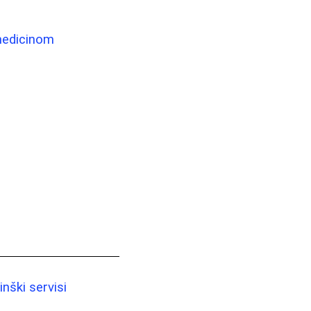
 medicinom
nški servisi