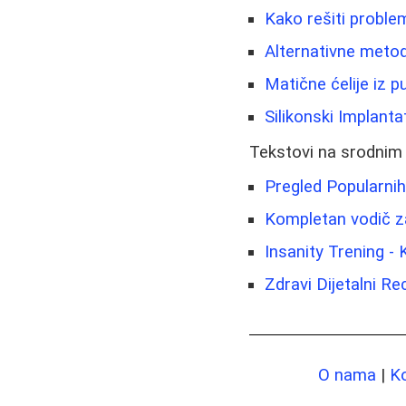
Kako rešiti problem
Alternativne metod
Matične ćelije iz 
Silikonski Implanta
Tekstovi na srodnim
Pregled Popularnih
Kompletan vodič za
Insanity Trening -
Zdravi Dijetalni R
O nama
|
K