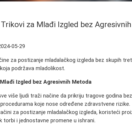
 Trikovi za Mlađi Izgled bez Agresivn
2024-05-29
ačine za postizanje mladalačkog izgleda bez skupih tre
 koja podržava mladolikost.
a Mlađi Izgled bez Agresivnih Metoda
e više ljudi traži načine da prikriju tragove godina be
m procedurama koje nose određene zdravstvene rizike.
načini za postizanje mladalačkog izgleda, koristeći pro
k torbi i jednostavne promene u ishrani.