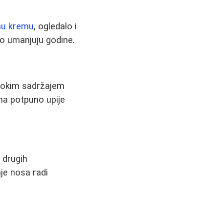
nu kremu
, ogledalo i
no umanjuju godine.
isokim sadržajem
ema potpuno upije
i drugih
je nosa radi