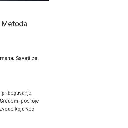
ih Metoda
tmana. Saveti za
z pribegavanja
 Srećom, postoje
izvode koje već