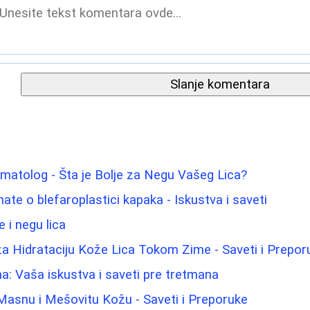
Slanje komentara
matolog - Šta je Bolje za Negu Vašeg Lica?
ate o blefaroplastici kapaka - Iskustva i saveti
 i negu lica
 za Hidrataciju Kože Lica Tokom Zime - Saveti i Prepor
na: Vaša iskustva i saveti pre tretmana
Masnu i Mešovitu Kožu - Saveti i Preporuke