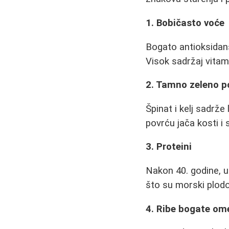
1. Bobičasto voće
Bogato antioksidans
Visok sadržaj vitam
2. Tamno zeleno p
Špinat i kelj sadrže
povrću jača kosti i 
3. Proteini
Nakon 40. godine, u
što su morski plodov
4. Ribe bogate om