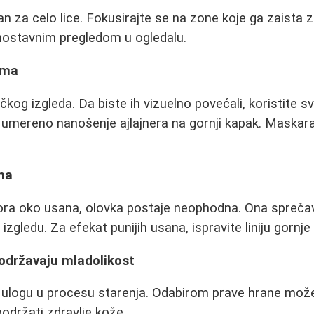
n za celo lice. Fokusirajte se na zone koje ga zaista z
dnostavnim pregledom u ogledalu.
ima
čkog izgleda. Da biste ih vizuelno povećali, koristite s
 umereno nanošenje ajlajnera na gornji kapak. Maskara
ana
ra oko usana, olovka postaje neophodna. Ona sprečava
izgledu. Za efekat punijih usana, ispravite liniju gornj
podržavaju mladolikost
u ulogu u procesu starenja. Odabirom prave hrane može
podržati zdravlje kože.