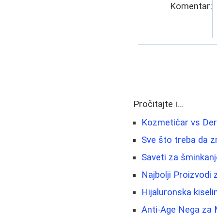
Komentar:
Pročitajte i...
Kozmetičar vs Der
Sve što treba da zn
Saveti za šminkanje
Najbolji Proizvodi
Hijaluronska kiseli
Anti-Age Nega za 