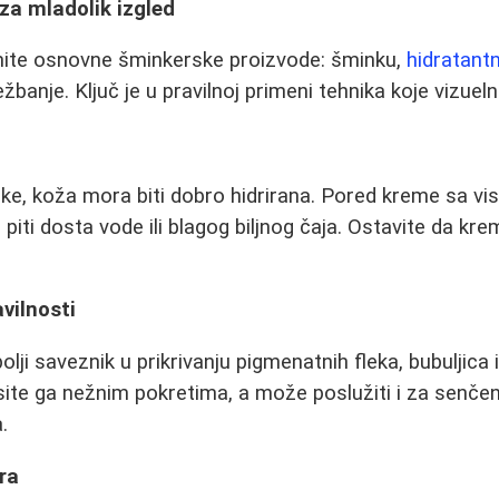
 za mladolik izgled
mite osnovne šminkerske proizvode: šminku,
hidratant
banje. Ključ je u pravilnoj primeni tehnika koje vizuel
ke, koža mora biti dobro hidrirana. Pored kreme sa v
piti dosta vode ili blagog biljnog čaja. Ostavite da kr
vilnosti
olji saveznik u prikrivanju pigmenatnih fleka, bubuljica 
te ga nežnim pokretima, a može poslužiti i za senčen
.
era