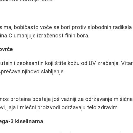
ima, bobičasto voće se bori protiv slobodnih radikala k
ina C umanjuje izraženost finih bora.
ovrće
 lutein i zeoksantin koji štite kožu od UV zračenja. Vi
sprečava njihovo slabljenje.
nos proteina postaje još važniji za održavanje mišićne
i, jaja i mlečni proizvodi održavaju telo zdravim.
ega-3 kiselinama