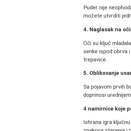
Puder nije neophoda
možete utvrditi je
4. Naglasak na oč
Oči su ključ mladala
senke ispod obrva i
trepavice.
5. Oblikovanje us
Sa pojavom prvih bo
doprinosi urednijem 
4 namirnice koje 
Ishrana igra ključn
znakova starenja i 