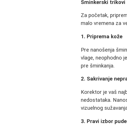
Šminkerski trikovi
Za početak, pripre
malo vremena za vež
1. Priprema kože
Pre nanošenja šmin
vlage, neophodno je 
pre šminkanja.
2. Sakrivanje nepra
Korektor je vaš najb
nedostataka. Nanosi
vizuelnog sužavanja
3. Pravi izbor pud