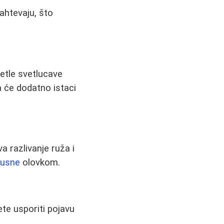
ahtevaju, što
vetle svetlucave
 će dodatno istaci
 razlivanje ruža i
e
usne
olovkom.
te usporiti pojavu