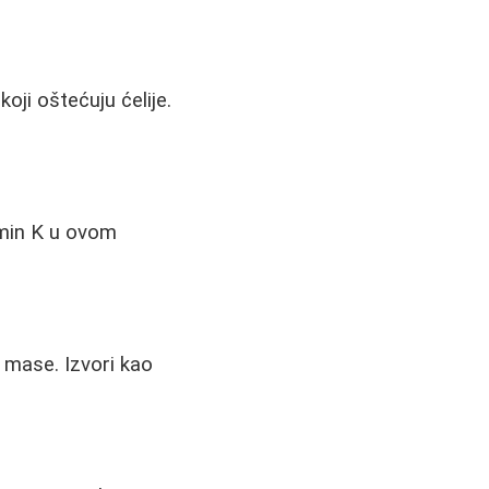
oji oštećuju ćelije.
tamin K u ovom
 mase. Izvori kao