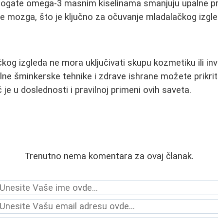
 bogate omega-3 masnim kiselinama smanjuju upalne pr
je mozga, što je ključno za očuvanje mladalačkog izgle
kog izgleda ne mora uključivati skupu kozmetiku ili in
ne šminkerske tehnike i zdrave ishrane možete prikrit
č je u doslednosti i pravilnoj primeni ovih saveta.
Trenutno nema komentara za ovaj članak.