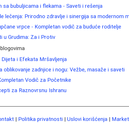
 sa bubuljicama i flekama - Saveti i rešenja
e lečenja: Prirodno zdravlje i sinergija sa modernom
pupčane vrpce - Kompletan vodič za buduće roditelje
ti u Grudima: Za i Protiv
 blogovima
 Dijeta i Efekata Mršavljenja
 oblikovanje zadnjice i nogu: Vežbe, masaže i saveti
 Kompletan Vodič za Početnike
ecepti za Raznovrsnu Ishranu
ontakt
|
Politika privatnosti
|
Uslovi korišćenja
|
Marketi