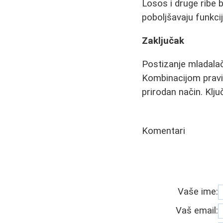
Losos i druge ribe
poboljšavaju funkci
Zaključak
Postizanje mladalač
Kombinacijom pravil
prirodan način. Klju
Komentari
Vaše ime:
Vaš email: