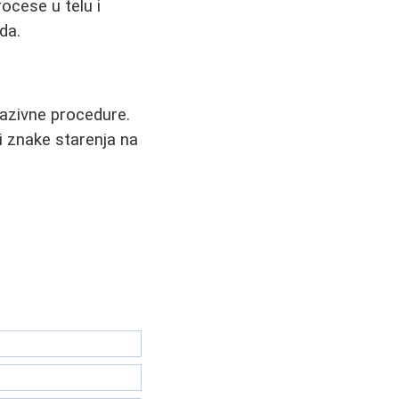
ocese u telu i
da.
vazivne procedure.
i znake starenja na