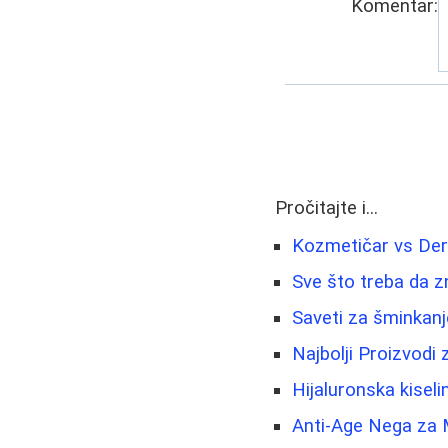
Komentar:
Pročitajte i...
Kozmetičar vs Der
Sve što treba da zn
Saveti za šminkanje
Najbolji Proizvodi
Hijaluronska kiseli
Anti-Age Nega za 