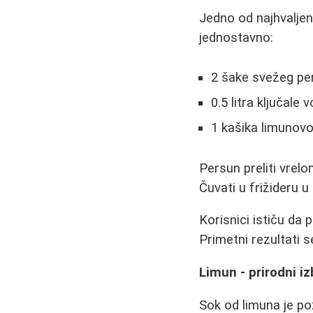
Jedno od najhvaljen
jednostavno:
2 šake svežeg per
0.5 litra ključale 
1 kašika limunov
Persun preliti vrelo
Čuvati u frižideru u
Korisnici ističu da 
Primetni rezultati 
Limun - prirodni i
Sok od limuna je po