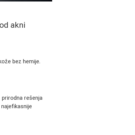
 od akni
e kože bez hemije.
 prirodna rešenja
 najefikasnije