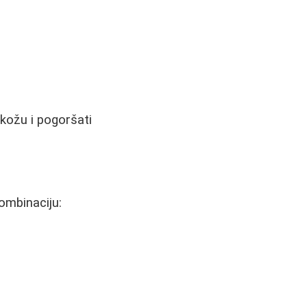
 kožu i pogoršati
kombinaciju: