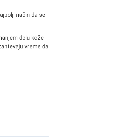
ajbolji način da se
a manjem delu kože
i zahtevaju vreme da