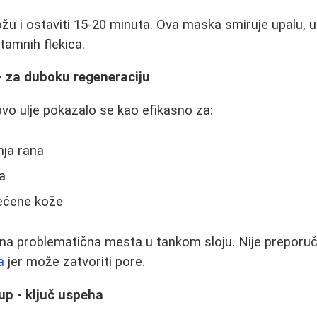
ožu i ostaviti 15-20 minuta. Ova maska smiruje upalu, 
tamnih flekica.
- za duboku regeneraciju
vo ulje pokazalo se kao efikasno za:
nja rana
a
ećene kože
 na problematična mesta u tankom sloju. Nije preporuč
a
jer može zatvoriti pore.
up - ključ uspeha