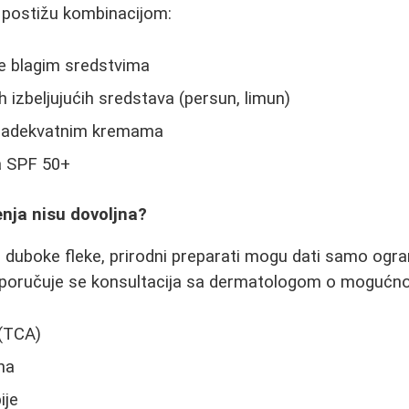
se postižu kombinacijom:
e blagim sredstvima
 izbeljujućih sredstava (persun, limun)
e adekvatnim kremama
a SPF 50+
nja nisu dovoljna?
e i duboke fleke, prirodni preparati mogu dati samo ogr
eporučuje se konsultacija sa dermatologom o mogućn
 (TCA)
na
ije