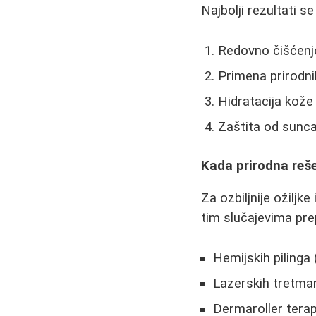
Najbolji rezultati 
Redovno čišćenj
Primena prirodnih
Hidratacija kož
Zaštita od sunc
Kada prirodna reše
Za ozbiljnije ožiljk
tim slučajevima pr
Hemijskih pilinga
Lazerskih tretma
Dermaroller terap