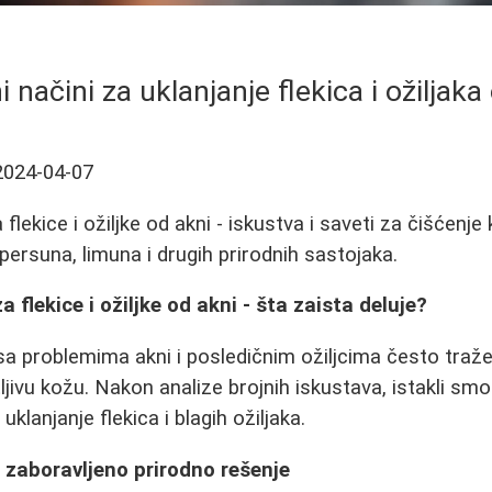
i načini za uklanjanje flekica i ožiljaka
2024-04-07
 flekice i ožiljke od akni - iskustva i saveti za čišćenj
ersuna, limuna i drugih prirodnih sastojaka.
a flekice i ožiljke od akni - šta zaista deluje?
sa problemima akni i posledičnim ožiljcima često traže
etljivu kožu. Nakon analize brojnih iskustava, istakli smo
klanjanje flekica i blagih ožiljaka.
 zaboravljeno prirodno rešenje