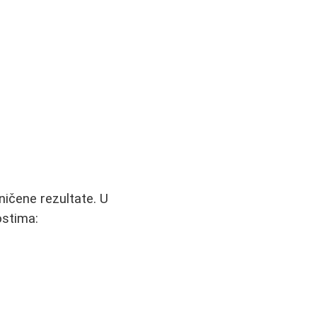
aničene rezultate. U
ostima: