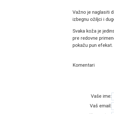
Važno je naglasiti d
izbegnu ožiljci i dug
Svaka koža je jedin
pre redovne primene
pokažu pun efekat.
Komentari
Vaše ime:
Vaš email: