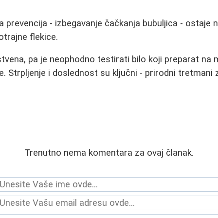
a prevencija - izbegavanje čačkanja bubuljica - ostaje n
otrajne flekice.
stvena, pa je neophodno testirati bilo koji preparat n
. Strpljenje i doslednost su ključni - prirodni tretman
Trenutno nema komentara za ovaj članak.