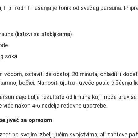
ijih prirodnih rešenja je tonik od svežeg persuna. Prip
suna (listovi sa stabljikama)
vode
og soka
m vodom, ostaviti da odstoji 20 minuta, ohladiti i dodat
 tamnoj bočici. Nanositi ujutru i uveče posle čišćenja li
persun daje bolje rezultate od limuna koji može previše
se vide nakon 4-6 nedelja redovne upotrebe.
zbeljivač sa oprezom
znat po svojim izbeljujućim svojstvima, ali zahteva paž