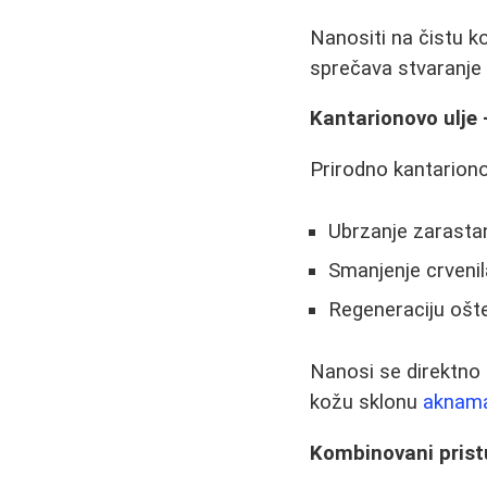
Nanositi na čistu k
sprečava stvaranje 
Kantarionovo ulje 
Prirodno kantariono
Ubrzanje zarasta
Smanjenje crvenil
Regeneraciju ošt
Nanosi se direktno
kožu sklonu
aknam
Kombinovani prist