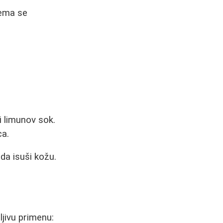
rema se
i limunov sok.
ca.
 da isuši kožu.
ljivu primenu: