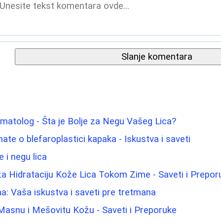
Slanje komentara
matolog - Šta je Bolje za Negu Vašeg Lica?
ate o blefaroplastici kapaka - Iskustva i saveti
 i negu lica
 za Hidrataciju Kože Lica Tokom Zime - Saveti i Prepor
na: Vaša iskustva i saveti pre tretmana
Masnu i Mešovitu Kožu - Saveti i Preporuke