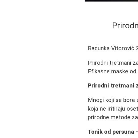
Prirodn
Radunka Vitorović
Prirodni tretmani za
Efikasne maske od p
Prirodni tretmani z
Mnogi koji se bore 
koja ne iritiraju os
prirodne metode za u
Tonik od persuna -