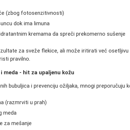
e (zbog fotosenzitivnosti)
suncu dok ima limuna
idratantnim kremama da spreči prekomerno sušenje
ultate za sveže flekice, ali može iritirati već osetljivu
isti pravilno.
i meda - hit za upaljenu kožu
nih bubuljica i prevenciju ožiljaka, mnogi preporučuju 
na (razmrviti u prah)
og meda
de za mešanje