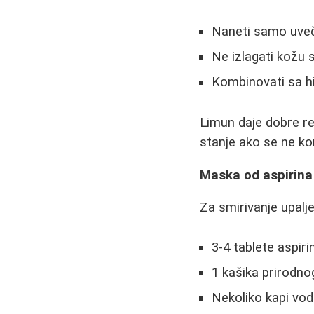
Naneti samo uveč
Ne izlagati kožu 
Kombinovati sa h
Limun daje dobre rez
stanje ako se ne kor
Maska od aspirina 
Za smirivanje upalje
3-4 tablete aspiri
1 kašika prirodn
Nekoliko kapi vo