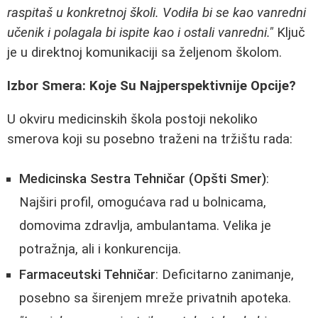
raspitaš u konkretnoj školi. Vodiła bi se kao vanredni
učenik i polagala bi ispite kao i ostali vanredni."
Ključ
je u direktnoj komunikaciji sa željenom školom.
Izbor Smera: Koje Su Najperspektivnije Opcije?
U okviru medicinskih škola postoji nekoliko
smerova koji su posebno traženi na tržištu rada:
Medicinska Sestra Tehničar (Opšti Smer)
:
Najširi profil, omogućava rad u bolnicama,
domovima zdravlja, ambulantama. Velika je
potražnja, ali i konkurencija.
Farmaceutski Tehničar
: Deficitarno zanimanje,
posebno sa širenjem mreže privatnih apoteka.