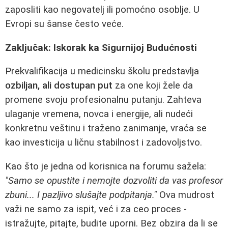
zaposliti kao negovatelj ili pomoćno osoblje. U
Evropi su šanse često veće.
Zaključak: Iskorak ka Sigurnijoj Budućnosti
Prekvalifikacija u medicinsku školu predstavlja
ozbiljan, ali dostupan put
za one koji žele da
promene svoju profesionalnu putanju. Zahteva
ulaganje vremena, novca i energije, ali nudeći
konkretnu veštinu i traženo zanimanje, vraća se
kao investicija u ličnu stabilnost i zadovoljstvo.
Kao što je jedna od korisnica na forumu sažela:
"Samo se opustite i nemojte dozvoliti da vas profesor
zbuni... I pazljivo slušajte podpitanja."
Ova mudrost
važi ne samo za ispit, već i za ceo proces -
istražujte, pitajte, budite uporni. Bez obzira da li se