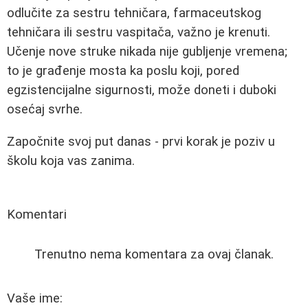
odlučite za sestru tehničara, farmaceutskog
tehničara ili sestru vaspitača, važno je krenuti.
Učenje nove struke nikada nije gubljenje vremena;
to je građenje mosta ka poslu koji, pored
egzistencijalne sigurnosti, može doneti i duboki
osećaj svrhe.
Započnite svoj put danas - prvi korak je poziv u
školu koja vas zanima.
Komentari
Trenutno nema komentara za ovaj članak.
Vaše ime: