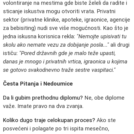
volontiranje na mestima gde biste želeli da radite i
sticanje iskustva mogu otvoriti vrata. Privatni
sektor (privatne klinike, apoteke, igraonice, agencije
za bebisiting) nudi sve više mogućnosti. Kao što je
jedna iskusna korisnica rekla:
"Nemojte upisivati tu
skolu ako nemate vezu za dobijanje posla..."
ali drugi
ističu:
"Pored državnih gde je malo teže upasti,
danas je mnogo i privatnih vrtica, igraonica u kojima
se gotovo svakodnevno traže sestre vaspitaci."
Česta Pitanja i Nedoumice
Da li gubim prethodnu diplomu?
Ne, obe diplome
važe. Imate pravo na dva zvanja.
Koliko dugo traje celokupan proces?
Ako ste
posvećeni i polagate po tri ispita mesečno,