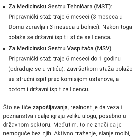
Za Medicinsku Sestru Tehničara (MST)
:
Pripravnički staž traje 6 meseci (3 meseca u
Domu zdravlja i 3 meseca u bolnici). Nakon toga
polaže se državni ispit i stiče se licenca.
Za Medicinsku Sestru Vaspitača (MSV)
:
Pripravnički staž traje 6 meseci do 1 godinu
(odrađuje se u vrtiću). Završetkom staža polaže
se stručni ispit pred komisijom ustanove, a
potom i državni ispit za licencu.
Što se tiče
zapošljavanja
, realnost je da veza i
poznanstva i dalje igraju veliku ulogu, posebno u
državnom sektoru. Međutim, to ne znači da je
nemoguće bez njih. Aktivno traženje, slanje molbi,