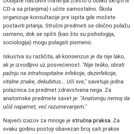
Dobijate nastavni materijal (često u obliku skripti ili
CD-a sa pitanjima) i učite samostalno. Škola
organizuje konsultacije pre ispita gde možete
postaviti pitanja. Stručni predmeti se obično polažu
usmeno, dok se opšti (kao što su psihologija,
sociologija) mogu polagati pismeno.
Iskustva su različita, ali konsenzus je da nije lako,
ali je izvodljivo uz posvećenost.
"Nije teško, obrati
pažnju na intrahospitalne infekcije, dezinfekcije,
vitalne znake, dekubitus... Uči sve,"
savetuje jedna
polaznica za predmet zdravstvena nega. Za
anatomske predmete savet je:
"Anatomiju nemoj da
učiš napamet, već razumevanjem."
Najveći izazov za mnoge je
stručna praksa
. Za
svaku godinu postoji obavezan broj sati prakse