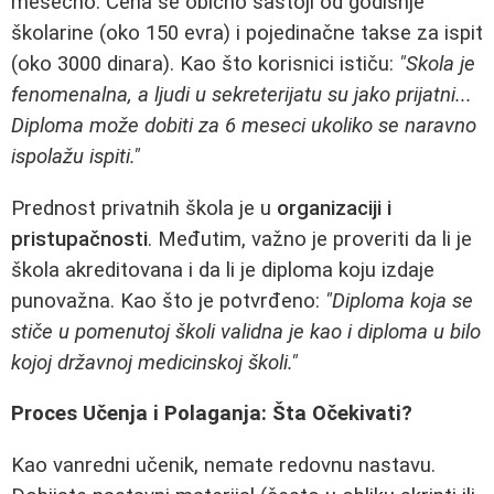
mesečno. Cena se obično sastoji od godišnje
školarine (oko 150 evra) i pojedinačne takse za ispit
(oko 3000 dinara). Kao što korisnici ističu:
"Skola je
fenomenalna, a ljudi u sekreterijatu su jako prijatni...
Diploma može dobiti za 6 meseci ukoliko se naravno
ispolažu ispiti."
Prednost privatnih škola je u
organizaciji i
pristupačnosti
. Međutim, važno je proveriti da li je
škola akreditovana i da li je diploma koju izdaje
punovažna. Kao što je potvrđeno:
"Diploma koja se
stiče u pomenutoj školi validna je kao i diploma u bilo
kojoj državnoj medicinskoj školi."
Proces Učenja i Polaganja: Šta Očekivati?
Kao vanredni učenik, nemate redovnu nastavu.