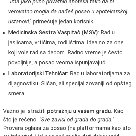
"Ima jako puno privatnih apoteka tako da bi
verovatno mogla da nađeš posao u apotekarskoj
ustanovi,"
primećuje jedan korisnik.
Medicinska Sestra Vaspitač (MSV)
: Rad u
jaslicama, vrtićima, rodilištima. Idealno za one
koji vole rad sa decom. Radno vreme je često
povoljnije, a posao veoma ispunjavajući.
Laboratorijski Tehničar
: Rad u laboratorijama za
dijagnostiku. Sličan, ali specijalizovaniji od opšteg
smera.
Važno je istražiti
potražnju u vašem gradu
. Kao
što je rečeno:
"Sve zavisi od grada do grada."
Provera oglasa za posao (na platformama kao što