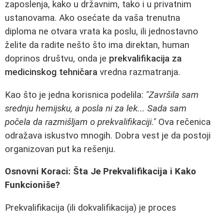
zaposlenja, kako u državnim, tako i u privatnim
ustanovama. Ako osećate da vaša trenutna
diploma ne otvara vrata ka poslu, ili jednostavno
želite da radite nešto što ima direktan, human
doprinos društvu, onda je
prekvalifikacija za
medicinskog tehničara
vredna razmatranja.
Kao što je jedna korisnica podelila:
"Završila sam
srednju hemijsku, a posla ni za lek... Sada sam
počela da razmišljam o prekvalifikaciji."
Ova rečenica
odražava iskustvo mnogih. Dobra vest je da postoji
organizovan put ka rešenju.
Osnovni Koraci: Šta Je Prekvalifikacija i Kako
Funkcioniše?
Prekvalifikacija (ili dokvalifikacija) je proces