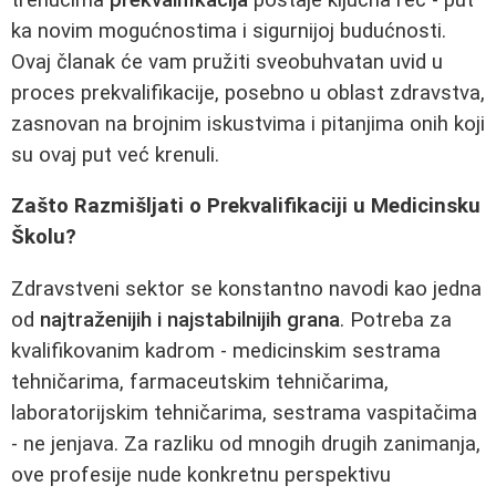
ka novim mogućnostima i sigurnijoj budućnosti.
Ovaj članak će vam pružiti sveobuhvatan uvid u
proces prekvalifikacije, posebno u oblast zdravstva,
zasnovan na brojnim iskustvima i pitanjima onih koji
su ovaj put već krenuli.
Zašto Razmišljati o Prekvalifikaciji u Medicinsku
Školu?
Zdravstveni sektor se konstantno navodi kao jedna
od
najtraženijih i najstabilnijih grana
. Potreba za
kvalifikovanim kadrom - medicinskim sestrama
tehničarima, farmaceutskim tehničarima,
laboratorijskim tehničarima, sestrama vaspitačima
- ne jenjava. Za razliku od mnogih drugih zanimanja,
ove profesije nude konkretnu perspektivu