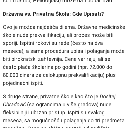
su Infostud, Hellooglasi) može dati dobar uvid.
Državna vs. Privatna Škola: Gde Upisati?
Ovo je možda najčešća dilema. Državne medicinske
škole nude prekvalifikaciju, ali proces može biti
sporiji. Ispitni rokovi su rede (često na dva
meseca), a sama procedura upisa i polaganja može
biti birokratski zahtevnija. Cene variraju, ali se
često plaća školarina po godini (npr. 72.000 do
80.000 dinara za celokupnu prekvalifikaciju) plus
pojedinačni ispiti.
S druge strane, privatne škole kao što je
Dositej
Obradović
(sa ograncima u više gradova) nude
fleksibilniji i ubrzan pristup. Ispiti su svakog
meseca, sa mogućnošću polaganja do tri predmeta