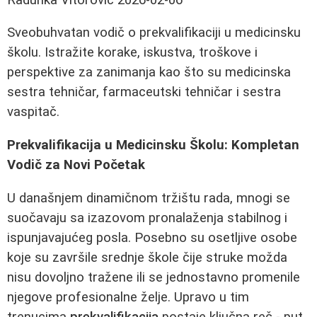
Sveobuhvatan vodič o prekvalifikaciji u medicinsku
školu. Istražite korake, iskustva, troškove i
perspektive za zanimanja kao što su medicinska
sestra tehničar, farmaceutski tehničar i sestra
vaspitač.
Prekvalifikacija u Medicinsku Školu: Kompletan
Vodič za Novi Početak
U današnjem dinamičnom tržištu rada, mnogi se
suočavaju sa izazovom pronalaženja stabilnog i
ispunjavajućeg posla. Posebno su osetljive osobe
koje su završile srednje škole čije struke možda
nisu dovoljno tražene ili se jednostavno promenile
njegove profesionalne želje. Upravo u tim
trenucima
prekvalifikacija
postaje ključna reč - put