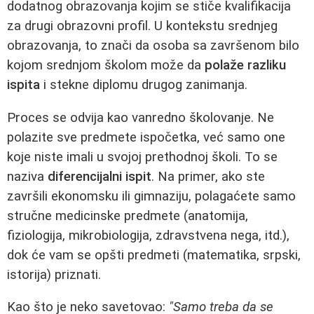
dodatnog obrazovanja kojim se stiče kvalifikacija
za drugi obrazovni profil. U kontekstu srednjeg
obrazovanja, to znači da osoba sa završenom bilo
kojom srednjom školom može da
polaže razliku
ispita
i stekne diplomu drugog zanimanja.
Proces se odvija kao vanredno školovanje. Ne
polazite sve predmete ispočetka, već samo one
koje niste imali u svojoj prethodnoj školi. To se
naziva
diferencijalni ispit
. Na primer, ako ste
završili ekonomsku ili gimnaziju, polagaćete samo
stručne medicinske predmete (anatomija,
fiziologija, mikrobiologija, zdravstvena nega, itd.),
dok će vam se opšti predmeti (matematika, srpski,
istorija) priznati.
Kao što je neko savetovao:
"Samo treba da se