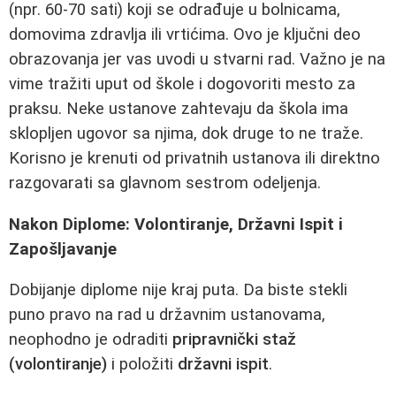
(npr. 60-70 sati) koji se odrađuje u bolnicama,
domovima zdravlja ili vrtićima. Ovo je ključni deo
obrazovanja jer vas uvodi u stvarni rad. Važno je na
vime tražiti uput od škole i dogovoriti mesto za
praksu. Neke ustanove zahtevaju da škola ima
sklopljen ugovor sa njima, dok druge to ne traže.
Korisno je krenuti od privatnih ustanova ili direktno
razgovarati sa glavnom sestrom odeljenja.
Nakon Diplome: Volontiranje, Državni Ispit i
Zapošljavanje
Dobijanje diplome nije kraj puta. Da biste stekli
puno pravo na rad u državnim ustanovama,
neophodno je odraditi
pripravnički staž
(volontiranje)
i položiti
državni ispit
.