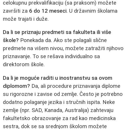
celokupnu prekvalifikaciju (sa praksom) možete
završiti za
6 do 12 meseci
. U državnim školama
može trajati i duže.
Da li se priznaju predmeti sa fakulteta ili više
škole?
Ponekada da. Ako ste polagali slične
predmete na višem nivou, možete zatražiti njihovo
priznavanje. To se rešava individualno sa
direktorom škole.
Da li je moguće raditi u inostranstvu sa ovom
diplomom?
Da, ali procedure priznavanja diplome
su rigorozne i zavise od zemlje. Često je potrebno
dodatno polaganje jezika i stručnih ispita. Neke
zemlje (npr. SAD, Kanada, Australija) zahtevaju
fakultetsko obrazovanje za rad kao medicinska
sestra, dok se sa srednjom školom možete