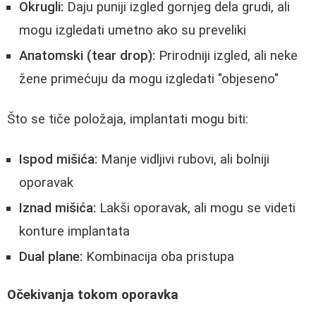
Okrugli:
Daju puniji izgled gornjeg dela grudi, ali
mogu izgledati umetno ako su preveliki
Anatomski (tear drop):
Prirodniji izgled, ali neke
žene primećuju da mogu izgledati "objeseno"
Što se tiče položaja, implantati mogu biti:
Ispod mišića:
Manje vidljivi rubovi, ali bolniji
oporavak
Iznad mišića:
Lakši oporavak, ali mogu se videti
konture implantata
Dual plane:
Kombinacija oba pristupa
Očekivanja tokom oporavka