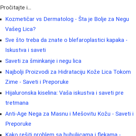
Pročitajte i...
Kozmetičar vs Dermatolog - Šta je Bolje za Negu
Vašeg Lica?
Sve što treba da znate o blefaroplastici kapaka -
Iskustva i saveti
Saveti za šminkanje i negu lica
Najbolji Proizvodi za Hidrataciju Kože Lica Tokom
Zime - Saveti i Preporuke
Hijaluronska kiselina: Vaša iskustva i saveti pre
tretmana
Anti-Age Nega za Masnu i Mešovitu Kožu - Saveti i
Preporuke
Kako rešiti problem sa bubuljicama i flekama -