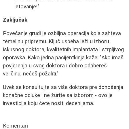
letovanje!"
Zaključak
Povećanje grudi je ozbiljna operacija koja zahteva
temeljnu pripremu. Ključ uspeha leži u izboru
iskusnog doktora, kvalitetnih implantata i strpljivog
oporavka. Kako jedna pacijentkinja kaže: "Ako imaš
povjerenja u svog doktora i dobro odabereš
veličinu, nećeš požaliti."
Uvek se konsultujte sa više doktora pre donošenja
konačne odluke i ne žurite sa izborom - ovo je
investicija koju ćete nositi decenijama.
Komentari