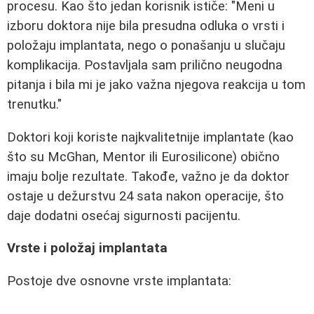
procesu. Kao što jedan korisnik ističe: "Meni u
izboru doktora nije bila presudna odluka o vrsti i
položaju implantata, nego o ponašanju u slučaju
komplikacija. Postavljala sam prilično neugodna
pitanja i bila mi je jako važna njegova reakcija u tom
trenutku."
Doktori koji koriste najkvalitetnije implantate (kao
što su McGhan, Mentor ili Eurosilicone) obično
imaju bolje rezultate. Takođe, važno je da doktor
ostaje u dežurstvu 24 sata nakon operacije, što
daje dodatni osećaj sigurnosti pacijentu.
Vrste i položaj implantata
Postoje dve osnovne vrste implantata: