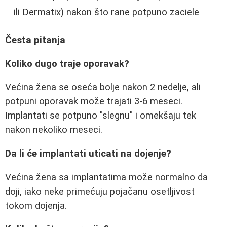
ili Dermatix) nakon što rane potpuno zaciele
Česta pitanja
Koliko dugo traje oporavak?
Većina žena se oseća bolje nakon 2 nedelje, ali
potpuni oporavak može trajati 3-6 meseci.
Implantati se potpuno "slegnu" i omekšaju tek
nakon nekoliko meseci.
Da li će implantati uticati na dojenje?
Većina žena sa implantatima može normalno da
doji, iako neke primećuju pojačanu osetljivost
tokom dojenja.