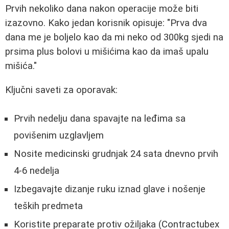
Prvih nekoliko dana nakon operacije može biti
izazovno. Kako jedan korisnik opisuje: "Prva dva
dana me je boljelo kao da mi neko od 300kg sjedi na
prsima plus bolovi u mišićima kao da imaš upalu
mišića."
Ključni saveti za oporavak:
Prvih nedelju dana spavajte na leđima sa
povišenim uzglavljem
Nosite medicinski grudnjak 24 sata dnevno prvih
4-6 nedelja
Izbegavajte dizanje ruku iznad glave i nošenje
teških predmeta
Koristite preparate protiv ožiljaka (Contractubex