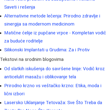
Saveti i rešenja
Alternativne metode lečenja: Prirodno zdravlje i
sinergija sa modernom medicinom
Matične ćelije iz pupčane vrpce - Kompletan vodič
za buduće roditelje
Silikonski Implantati u Grudima: Za i Protiv
Tekstovi na srodnim blogovima
Od slatkih iskušenja do savršene linije: Vodič kroz
anticelulit masažu i oblikovanje tela
Prirodno krzno vs veštačko krzno: Etika, moda i
lični izbori
Lasersko Uklanjanje Tetovaža: Sve Što Treba da