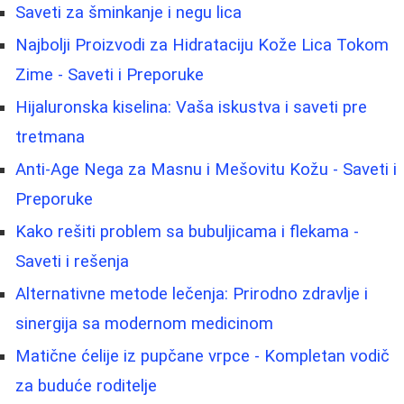
Saveti za šminkanje i negu lica
Najbolji Proizvodi za Hidrataciju Kože Lica Tokom
Zime - Saveti i Preporuke
Hijaluronska kiselina: Vaša iskustva i saveti pre
tretmana
Anti-Age Nega za Masnu i Mešovitu Kožu - Saveti i
Preporuke
Kako rešiti problem sa bubuljicama i flekama -
Saveti i rešenja
Alternativne metode lečenja: Prirodno zdravlje i
sinergija sa modernom medicinom
Matične ćelije iz pupčane vrpce - Kompletan vodič
za buduće roditelje