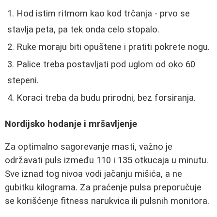
Hod istim ritmom kao kod trčanja - prvo se
stavlja peta, pa tek onda celo stopalo.
Ruke moraju biti opuštene i pratiti pokrete nogu.
Palice treba postavljati pod uglom od oko 60
stepeni.
Koraci treba da budu prirodni, bez forsiranja.
Nordijsko hodanje i mršavljenje
Za optimalno sagorevanje masti, važno je
održavati puls između 110 i 135 otkucaja u minutu.
Sve iznad tog nivoa vodi jačanju mišića, a ne
gubitku kilograma. Za praćenje pulsa preporučuje
se korišćenje fitness narukvica ili pulsnih monitora.