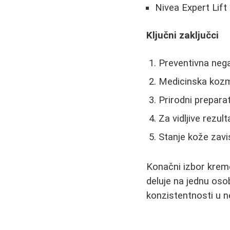
Nivea Expert Lift
Ključni zaključci
Preventivna nega
Medicinska kozme
Prirodni prepara
Za vidljive rezul
Stanje kože zavi
Konačni izbor kreme
deluje na jednu osob
konzistentnosti u n