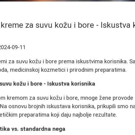
 kreme za suvu kožu i bore - Iskustva 
2024-09-11
remi za suvu kožu i bore prema iskustvima korisnika. Sa
da, medicinskoj kozmetici i prirodnim preparatima.
suvu kožu i bore - Iskustva korisnika
nom kremom za suvu kožu i bore, mnoge žene provode g
 Na osnovu brojnih iskustava korisnika, prikupili smo na
tičkim preparatima koji daju najbolje rezultate.
ika vs. standardna nega