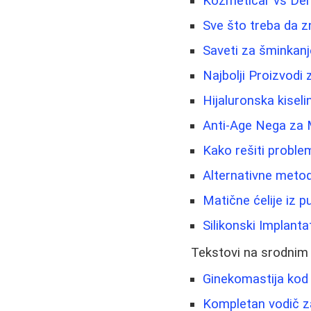
Kozmetičar vs Der
Sve što treba da zn
Saveti za šminkanje
Najbolji Proizvodi
Hijaluronska kiseli
Anti-Age Nega za 
Kako rešiti problem
Alternativne metod
Matične ćelije iz 
Silikonski Implanta
Tekstovi na srodnim
Ginekomastija kod 
Kompletan vodič za