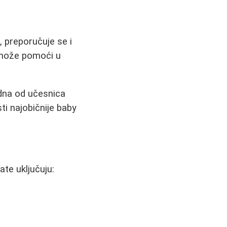
 preporučuje se i
 može pomoći u
dna od učesnica
ti najobičnije baby
te uključuju: