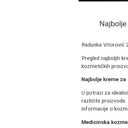
Najbolje
Radunka Vitorović
Pregled najboljih k
kozmetičkih proizvo
Najbolje kreme za 
U potrazi za ideal
različite proizvode.
informacije o kozme
Medicinska kozmet