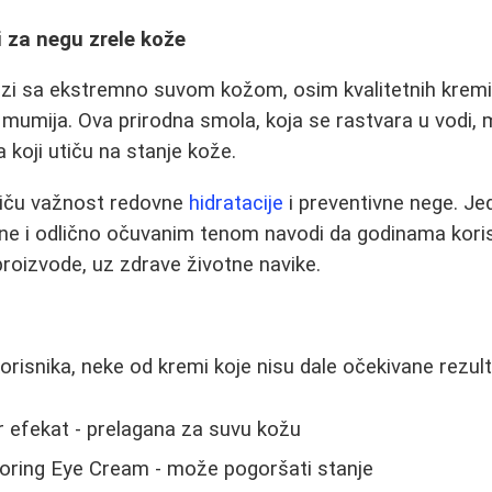
i za negu zrele kože
i sa ekstremno suvom kožom, osim kvalitetnih kremi,
 mumija. Ova prirodna smola, koja se rastvara u vodi,
 koji utiču na stanje kože.
stiču važnost redovne
hidratacije
i preventivne nege. Je
ine i odlično očuvanim tenom navodi da godinama koris
roizvode, uz zdrave životne navike.
risnika, neke od kremi koje nisu dale očekivane rezulta
r efekat - prelagana za suvu kožu
toring Eye Cream - može pogoršati stanje