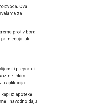
roizvoda. Ova
 hvalama za
 krema protiv bora
i primjećuju jak
alijanski preparati
u kozmetičkim
ih aplikacija.
i kapi iz apoteke
eme i navodno daju