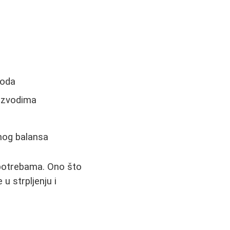
voda
oizvodima
lnog balansa
m potrebama. Ono što
u strpljenju i