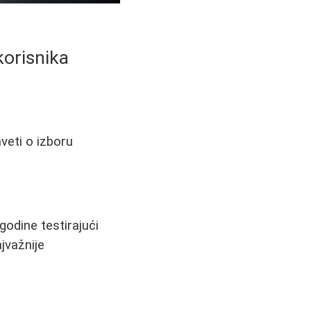
korisnika
veti o izboru
odine testirajući
jvažnije