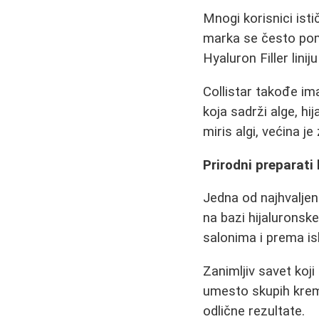
Mnogi korisnici is
marka se često pom
Hyaluron Filler linij
Collistar takođe im
koja sadrži alge, hij
miris algi, većina j
Prirodni preparati 
Jedna od najhvaljenij
na bazi hijaluronske
salonima i prema isk
Zanimljiv savet koji
umesto skupih krem
odlične rezultate.