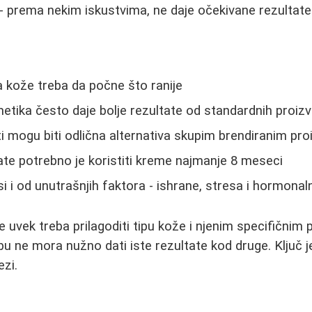
 - prema nekim iskustvima, ne daje očekivane rezultate
 kože treba da počne što ranije
tika često daje bolje rezultate od standardnih proiz
ti mogu biti odlična alternativa skupim brendiranim pr
tate potrebno je koristiti kreme najmanje 8 meseci
si i od unutrašnjih faktora - ishrane, stresa i hormona
 uvek treba prilagoditi tipu kože i njenim specifični
u ne mora nužno dati iste rezultate kod druge. Ključ je 
ezi.