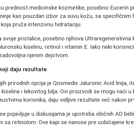
tiču prednost medicinske kozmetike, posebno Eucerin p
inje kao pouzdan izbor za suvu kožu, sa specifičnim
u koja pruža intenzivnu hidrataciju.
a svoje pristalice, posebno njihova Ultraregenerativna
aluronsku kiselinu, retinol i vitamin E. Iako neki korisnic
e zadovoljna njenim dejstvom.
koji daju rezultate
ih prirodnih opcija je Qosmedix Jaluronic Acid linija, it
 kiseline i lekovitog bilja. Ovi proizvodi se mogu naći 
ustvima korisnika, daju vidljive rezultate već nakon prv
 se pojavljuje u diskusijama je upotreba običnih AD beb
i sa retinolom. Ove kapi se nanose pre uobičajene kr