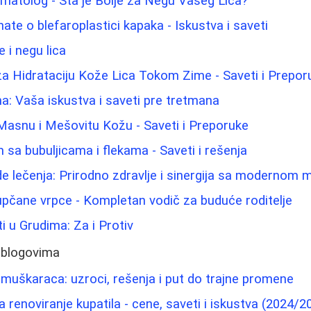
matolog - Šta je Bolje za Negu Vašeg Lica?
ate o blefaroplastici kapaka - Iskustva i saveti
 i negu lica
 za Hidrataciju Kože Lica Tokom Zime - Saveti i Prepor
na: Vaša iskustva i saveti pre tretmana
Masnu i Mešovitu Kožu - Saveti i Preporuke
 sa bubuljicama i flekama - Saveti i rešenja
e lečenja: Prirodno zdravlje i sinergija sa modernom
pupčane vrpce - Kompletan vodič za buduće roditelje
ti u Grudima: Za i Protiv
 blogovima
muškaraca: uzroci, rešenja i put do trajne promene
 renoviranje kupatila - cene, saveti i iskustva (2024/2