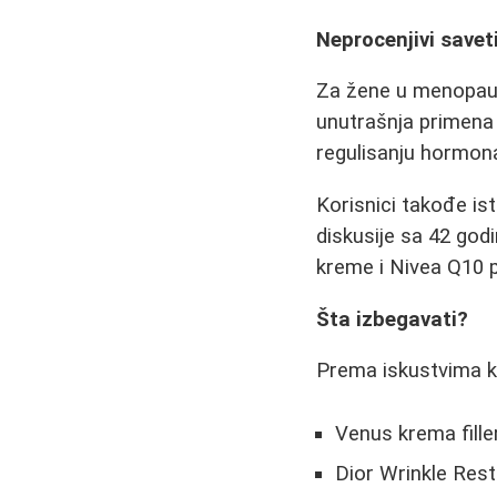
Neprocenjivi savet
Za žene u menopauz
unutrašnja primena
regulisanju hormona
Korisnici takođe i
diskusije sa 42 god
kreme i Nivea Q10 p
Šta izbegavati?
Prema iskustvima ko
Venus krema fille
Dior Wrinkle Res