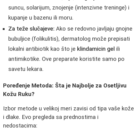
suncu, solarijum, znojenje (intenzivne treninge) i
kupanje u bazenu ili moru.
Za teže slučajeve:
Ako se redovno javljaju gnojne
bubuljice (folikulitis), dermatolog može prepisati
lokalni antibiotik kao što je
klindamicin gel
ili
antimikotike. Ove preparate koristite samo po
savetu lekara.
Poređenje Metoda: Šta je Najbolje za Osetljivu
Kožu Ruku?
Izbor metode u velikoj meri zavisi od tipa vaše kože
i dlake. Evo pregleda sa prednostima i
nedostacima: