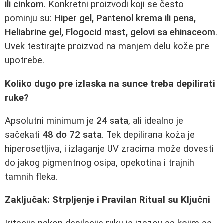
ili cinkom
. Konkretni proizvodi koji se često
pominju su:
Hiper gel, Pantenol krema ili pena,
Heliabrine gel, Flogocid mast, gelovi sa ehinaceom
.
Uvek testirajte proizvod na manjem delu kože pre
upotrebe.
Koliko dugo pre izlaska na sunce treba depilirati
ruke?
Apsolutni minimum je
24 sata
, ali idealno je
sačekati
48 do 72 sata
. Tek depilirana koža je
hiperosetljiva, i izlaganje UV zracima može dovesti
do jakog pigmentnog osipa, opekotina i trajnih
tamnih fleka.
Zaključak: Strpljenje i Pravilan Ritual su Ključni
Iritacija nakon depilacije ruku je izazov sa kojim se