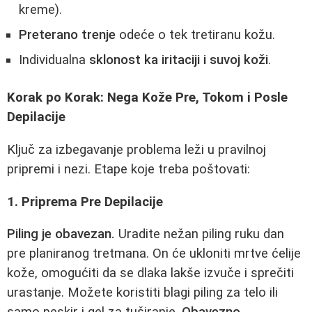
kreme).
Preterano trenje
odeće o tek tretiranu kožu.
Individualna
sklonost ka iritaciji i suvoj koži
.
Korak po Korak: Nega Kože Pre, Tokom i Posle
Depilacije
Ključ za izbegavanje problema leži u pravilnoj
pripremi i nezi. Etape koje treba poštovati:
1. Priprema Pre Depilacije
Piling je obavezan.
Uradite nežan piling ruku dan
pre planiranog tretmana. On će ukloniti mrtve ćelije
kože, omogućiti da se dlaka lakše izvuče i sprečiti
urastanje. Možete koristiti blagi piling za telo ili