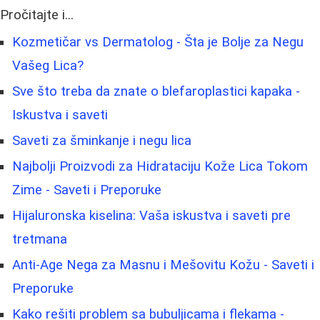
Pročitajte i...
Kozmetičar vs Dermatolog - Šta je Bolje za Negu
Vašeg Lica?
Sve što treba da znate o blefaroplastici kapaka -
Iskustva i saveti
Saveti za šminkanje i negu lica
Najbolji Proizvodi za Hidrataciju Kože Lica Tokom
Zime - Saveti i Preporuke
Hijaluronska kiselina: Vaša iskustva i saveti pre
tretmana
Anti-Age Nega za Masnu i Mešovitu Kožu - Saveti i
Preporuke
Kako rešiti problem sa bubuljicama i flekama -