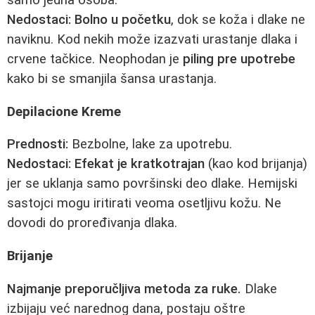
samo jedna osoba.
Nedostaci:
Bolno u početku
, dok se koža i dlake ne
naviknu. Kod nekih može izazvati urastanje dlaka i
crvene tačkice. Neophodan je
piling pre upotrebe
kako bi se smanjila šansa urastanja.
Depilacione Kreme
Prednosti:
Bezbolne, lake za upotrebu.
Nedostaci:
Efekat je kratkotrajan
(kao kod brijanja)
jer se uklanja samo površinski deo dlake. Hemijski
sastojci mogu iritirati veoma osetljivu kožu. Ne
dovodi do proređivanja dlaka.
Brijanje
Najmanje preporučljiva metoda za ruke.
Dlake
izbijaju već narednog dana, postaju oštre