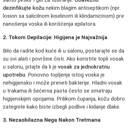
samo peskir i gel za tuširanje.
Obavezno
dezinfikujte kožu
nekim blagim antiseptikom (npr.
losion sa salicilnom kiselinom ili klindamicinom) pre
nanošenja voska ili korišćenja epilatora.
2. Tokom Depilacije: Higijena je Najvažnija
Bilo da radite kod kuće ili u salonu, postarajte se da
su svi alati i površine čisti. Ako koristite topli vosak
u salonu, pitajte da li je
vosak za jednokratnu
upotrebu
. Ponovno topljenje istog voska je
nehigijensko i može preneti bakterije. Hladni vosak
u trakama ili šećerna pasta često se smatraju
higijenskijim opcijama. Prilikom čupanja, kožu dobro
zategnite kako biste izbegli podlive i kidanje dlake.
3. Nezaobilazna Nega Nakon Tretmana