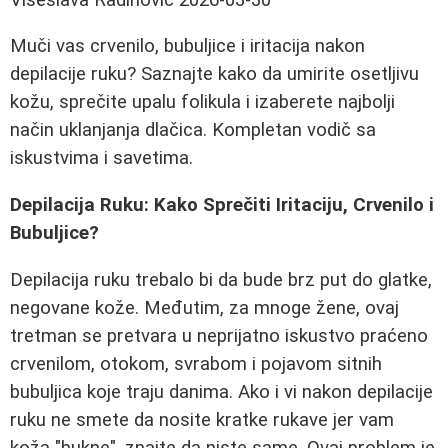
Muči vas crvenilo, bubuljice i iritacija nakon
depilacije ruku? Saznajte kako da umirite osetljivu
kožu, sprečite upalu folikula i izaberete najbolji
način uklanjanja dlačica. Kompletan vodič sa
iskustvima i savetima.
Depilacija Ruku: Kako Sprečiti Iritaciju, Crvenilo i
Bubuljice?
Depilacija ruku trebalo bi da bude brz put do glatke,
negovane kože. Međutim, za mnoge žene, ovaj
tretman se pretvara u neprijatno iskustvo praćeno
crvenilom, otokom, svrabom i pojavom sitnih
bubuljica koje traju danima. Ako i vi nakon depilacije
ruku ne smete da nosite kratke rukave jer vam
koža "bukne", znajte da niste same. Ovaj problem je