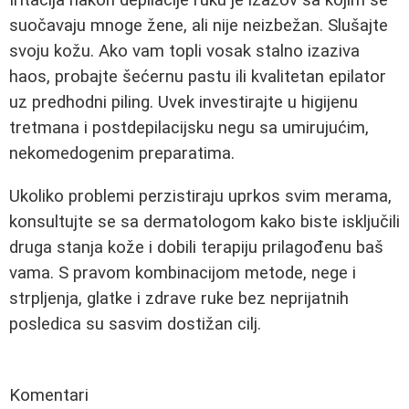
suočavaju mnoge žene, ali nije neizbežan. Slušajte
svoju kožu. Ako vam topli vosak stalno izaziva
haos, probajte šećernu pastu ili kvalitetan epilator
uz predhodni piling. Uvek investirajte u higijenu
tretmana i postdepilacijsku negu sa umirujućim,
nekomedogenim preparatima.
Ukoliko problemi perzistiraju uprkos svim merama,
konsultujte se sa dermatologom kako biste isključili
druga stanja kože i dobili terapiju prilagođenu baš
vama. S pravom kombinacijom metode, nege i
strpljenja, glatke i zdrave ruke bez neprijatnih
posledica su sasvim dostižan cilj.
Komentari