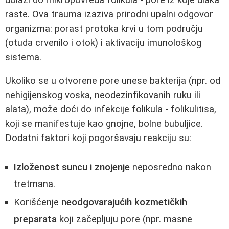
raste. Ova trauma izaziva prirodni upalni odgovor
organizma: porast protoka krvi u tom području
(otuda crvenilo i otok) i aktivaciju imunološkog
sistema.
Ukoliko se u otvorene pore unese bakterija (npr. od
nehigijenskog voska, neodezinfikovanih ruku ili
alata), može doći do infekcije folikula - folikulitisa,
koji se manifestuje kao gnojne, bolne bubuljice.
Dodatni faktori koji pogoršavaju reakciju su:
Izloženost suncu i znojenje
neposredno nakon
tretmana.
Korišćenje
neodgovarajućih kozmetičkih
preparata
koji začepljuju pore (npr. masne