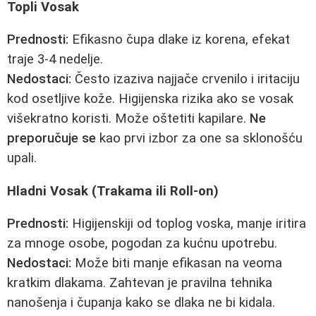
Topli Vosak
Prednosti:
Efikasno čupa dlake iz korena, efekat
traje 3-4 nedelje.
Nedostaci:
Često izaziva najjače crvenilo i iritaciju
kod osetljive kože. Higijenska rizika ako se vosak
višekratno koristi. Može oštetiti kapilare.
Ne
preporučuje se
kao prvi izbor za one sa sklonošću
upali.
Hladni Vosak (Trakama ili Roll-on)
Prednosti:
Higijenskiji od toplog voska, manje iritira
za mnoge osobe, pogodan za kućnu upotrebu.
Nedostaci:
Može biti manje efikasan na veoma
kratkim dlakama. Zahtevan je pravilna tehnika
nanošenja i čupanja kako se dlaka ne bi kidala.