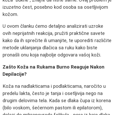
izuzetno čest, posebno kod osoba sa osetljivijom
kožom.
U ovom članku ćemo detaljno analizirati uzroke
ovih neprijatnih reakcija, pružiti praktične savete
kako da ih sprečite ili umanjite, te uporediti različite
metode uklanjanja dlačica sa ruku kako biste
pronašli onu koja najbolje odgovara vašoj koži.
Zašto Koža na Rukama Burno Reaguje Nakon
Depilacije?
Koža na nadlakticama i podlakticama, naročito u
predelu lakta, često je tanja i osetljivija nego na
drugim delovima tela. Kada se dlaka čupa iz korena
(bilo voskom, šećernom pastom ili epilatorom),
dolazi do mikropovreda folikula - pore iz koje dlaka