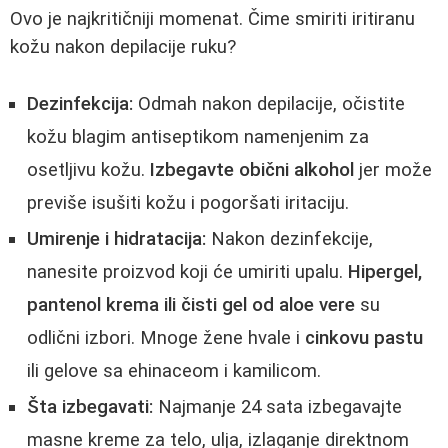
Ovo je najkritičniji momenat. Čime smiriti iritiranu
kožu nakon depilacije ruku?
Dezinfekcija:
Odmah nakon depilacije, očistite
kožu blagim antiseptikom namenjenim za
osetljivu kožu.
Izbegavte obični alkohol
jer može
previše isušiti kožu i pogoršati iritaciju.
Umirenje i hidratacija:
Nakon dezinfekcije,
nanesite proizvod koji će umiriti upalu.
Hipergel,
pantenol krema ili čisti gel od aloe vere
su
odlični izbori. Mnoge žene hvale i
cinkovu pastu
ili gelove sa ehinaceom i kamilicom.
Šta izbegavati:
Najmanje 24 sata izbegavajte
masne kreme za telo, ulja, izlaganje direktnom