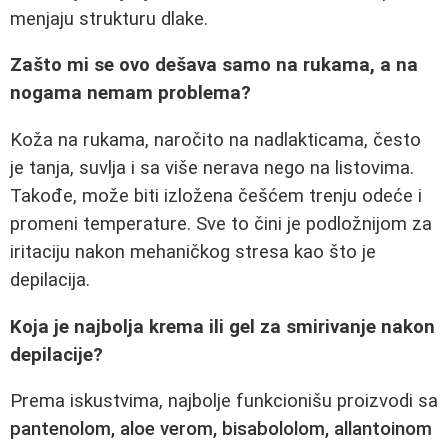
menjaju strukturu dlake.
Zašto mi se ovo dešava samo na rukama, a na
nogama nemam problema?
Koža na rukama, naročito na nadlakticama, često
je tanja, suvlja i sa više nerava nego na listovima.
Takođe, može biti izložena češćem trenju odeće i
promeni temperature. Sve to čini je podložnijom za
iritaciju nakon mehaničkog stresa kao što je
depilacija.
Koja je najbolja krema ili gel za smirivanje nakon
depilacije?
Prema iskustvima, najbolje funkcionišu proizvodi sa
pantenolom, aloe verom, bisabololom, allantoinom