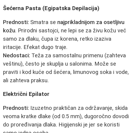
Šećerna Pasta (Egipatska Depilacija)
Prednosti:
Smatra se
najprikladnijom za osetljivu
kožu
. Prirodni sastojci, ne lepi se za živu kožu već
samo za dlaku, čupa iz korena, retko izaziva
iritacije. Efekat dugo traje.
Nedostaci:
Teža za samostalnu primenu (zahteva
veštinu), često je skuplja u salonima. Može se
praviti i kod kuće od šećera, limunovog soka i vode,
ali zahteva praksu.
Električni Epilator
Prednosti:
Izuzetno praktičan za održavanje, skida
veoma kratke dlake (od 0.5 mm), dugoročno dovodi
do proređivanja dlaka. Higijenski je jer se koristi