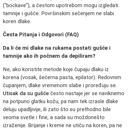
("bockave"), a čestom upotrebom mogu izgledati
tamnije i gušće. Površinskim sečenjem ne slabi
koren dlake.
Česta Pitanja i Odgovori (FAQ)
Da li će mi dlake na rukama postati gušće i
tamnije ako ih počnem da depiliram?
Ne, ako koristite metode koje čupaju dlaku iz
korena (vosak, šećerna pasta, epilator). Redovnim
čupanjem, dlake vremenom slabe i proređuju se.
Utisak da su gušće
često nastaje jer se naviknemo
na potpuno glatku kožu, pa nam tek izrasle dlake
deluju upadljivije, ili zato što su prethodno bile
veoma svetle i fine, a sada su moždonešto
izraženije. Brijanje i kreme ne utiču na koren, pa ne