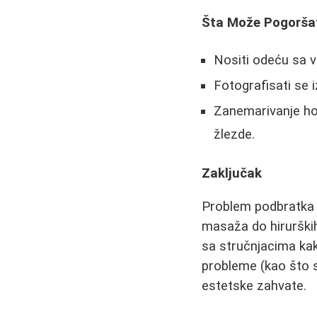
Šta Može Pogoršat
Nositi odeću sa v
Fotografisati se i
Zanemarivanje ho
žlezde.
Zaključak
Problem podbratka mo
masaža do hirurški
sa stručnjacima kako
probleme (kao što s
estetske zahvate.