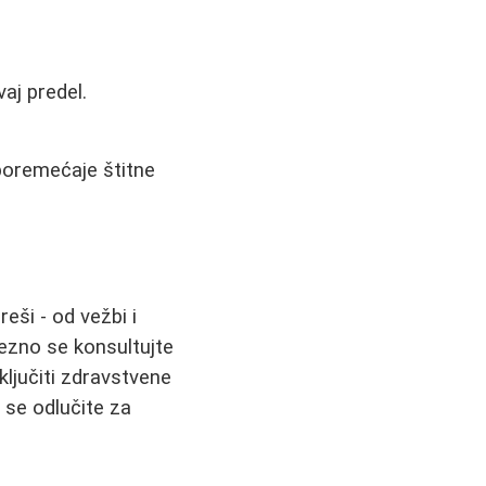
aj predel.
poremećaje štitne
reši - od vežbi i
ezno se konsultujte
ključiti zdravstvene
 se odlučite za