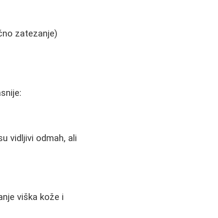
učno zatezanje)
snije:
 vidljivi odmah, ali
anje viška kože i