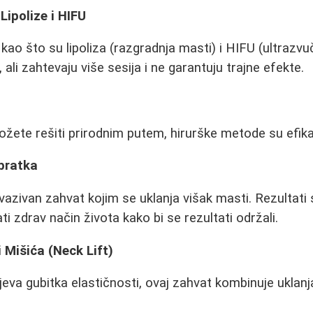
Lipolize i HIFU
 kao što su lipoliza (razgradnja masti) i HIFU (ultrazv
 ali zahtevaju više sesija i ne garantuju trajne efekte.
ete rešiti prirodnim putem, hirurške metode su efika
bratka
azivan zahvat kojim se uklanja višak masti. Rezultati su
i zdrav način života kako bi se rezultati održali.
 Mišića (Neck Lift)
ajeva gubitka elastičnosti, ovaj zahvat kombinuje uklanj