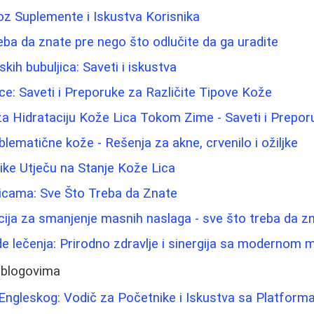
oz Suplemente i Iskustva Korisnika
eba da znate pre nego što odlučite da ga uradite
ih bubuljica: Saveti i iskustva
Lice: Saveti i Preporuke za Različite Tipove Kože
 za Hidrataciju Kože Lica Tokom Zime - Saveti i Prepor
lematične kože - Rešenja za akne, crvenilo i ožiljke
ike Utječu na Stanje Kože Lica
dicama: Sve Što Treba da Znate
cija za smanjenje masnih naslaga - sve što treba da z
e lečenja: Prirodno zdravlje i sinergija sa modernom
 blogovima
Engleskog: Vodič za Početnike i Iskustva sa Platfor