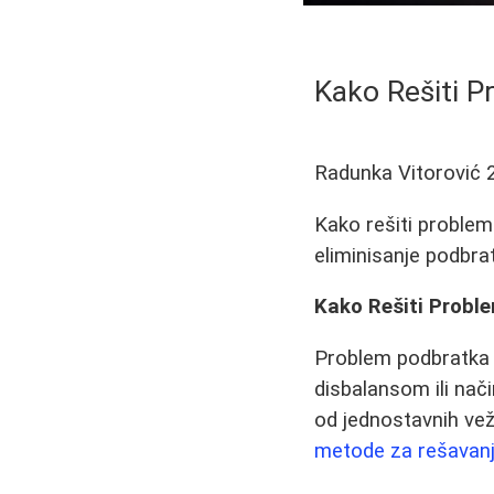
Kako Rešiti P
Radunka Vitorović
Kako rešiti problem 
eliminisanje podbra
Kako Rešiti Proble
Problem podbratka 
disbalansom ili nač
od jednostavnih vež
metode za rešavan