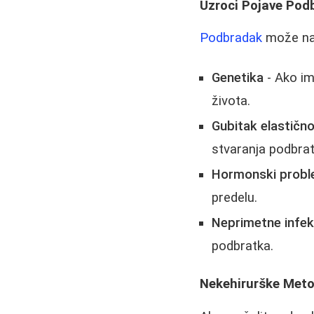
Uzroci Pojave Pod
Podbradak
može nast
Genetika
- Ako im
života.
Gubitak elastičn
stvaranja podbrat
Hormonski probl
predelu.
Neprimetne infek
podbratka.
Nekehirurške Met