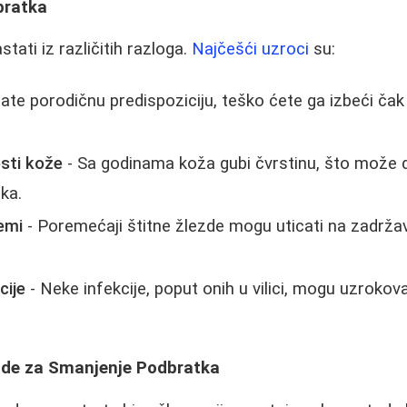
bratka
ati iz različitih razloga.
Najčešći uzroci
su:
ate porodičnu predispoziciju, teško ćete ga izbeći čak 
osti kože
- Sa godinama koža gubi čvrstinu, što može 
ka.
emi
- Poremećaji štitne žlezde mogu uticati na zadrž
cije
- Neke infekcije, poput onih u vilici, mogu uzrokov
ode za Smanjenje Podbratka