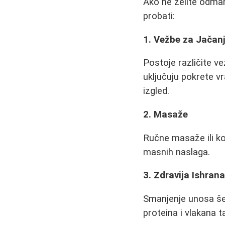
Ako ne želite odma
probati:
1. Vežbe za Jačanj
Postoje različite v
uključuju pokrete vr
izgled.
2. Masaže
Ručne masaže ili ko
masnih naslaga.
3. Zdravija Ishran
Smanjenje unosa še
proteina i vlakana 