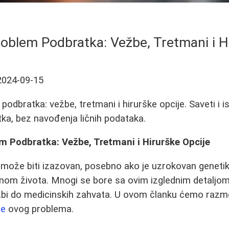
roblem Podbratka: Vežbe, Tretmani i H
2024-09-15
podbratka: vežbe, tretmani i hirurške opcije. Saveti i 
tka, bez navođenja ličnih podataka.
m Podbratka: Vežbe, Tretmani i Hirurške Opcije
može biti izazovan, posebno ako je uzrokovan genet
inom života. Mnogi se bore sa ovim izglednim detaljom,
bi do medicinskih zahvata. U ovom članku ćemo razmotr
je
ovog problema.