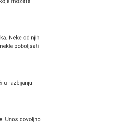
 koje možete
ka. Neke od njih
nekle poboljšati
 u razbijanju
e. Unos dovoljno