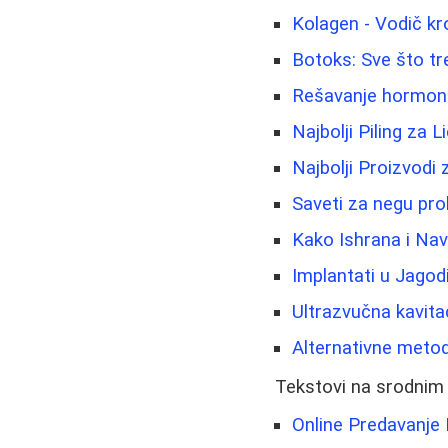
Kolagen - Vodič kr
Botoks: Sve što tr
Rešavanje hormonsk
Najbolji Piling za 
Najbolji Proizvodi
Saveti za negu prob
Kako Ishrana i Nav
Implantati u Jago
Ultrazvučna kavita
Alternativne metod
Tekstovi na srodnim
Online Predavanje 