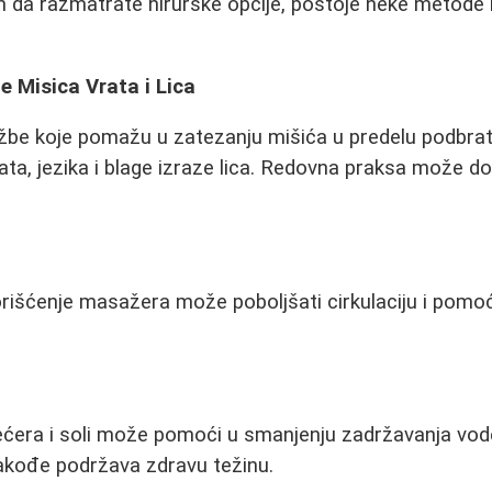
h da razmatrate hirurške opcije, postoje neke metode
e Misica Vrata i Lica
ežbe koje pomažu u zatezanju mišića u predelu podbrat
ata, jezika i blage izraze lica. Redovna praksa može do
rišćenje masažera može poboljšati cirkulaciju i pomoći
a
ćera i soli može pomoći u smanjenju zadržavanja vod
takođe podržava zdravu težinu.