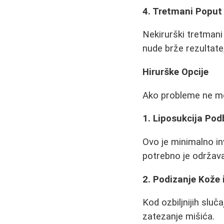
4. Tretmani Poput 
Nekirurški tretmani
nude brže rezultate,
Hirurške Opcije
Ako probleme ne mož
1. Liposukcija Pod
Ovo je minimalno inv
potrebno je održavat
2. Podizanje Kože i
Kod ozbiljnijih sluč
zatezanje mišića.