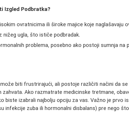
i Izgled Podbratka?
isokim ovratnicima ili široke majice koje naglašavaju ov
z nižeg ugla, što ističe podbradak.
rmonalnih problema, posebno ako postoji sumnja na 
že biti frustrirajući, ali postoje različiti načini da se 
h zahvata. Ako razmatrate medicinske tretmane, obav
 biste izabrali najbolju opciju za vas. Važno je prvo is
u infekcije zuba ili hormonalni disbalans) pre nego što