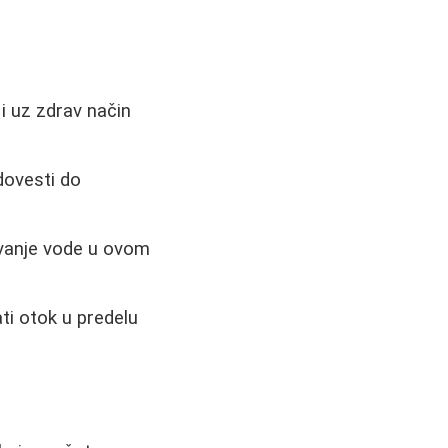
i uz zdrav način
dovesti do
avanje vode u ovom
ati otok u predelu