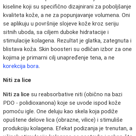
kiseline koji su specifično dizajnirani za poboljšanje
kvaliteta kože, a ne za popunjavanje volumena. Oni
se aplikuju u površnije slojeve kože kroz seriju
sitnih uboda, sa ciljem duboke hidratacije i
stimulacije kolagena. Rezultat je glatka, zategnuta i
blistava koža. Skin boosteri su odličan izbor za one
kojima je primarni cilj unapređenje tena, a ne
korekcija bora
.
Niti za lice
Niti za lice
su reabsorbative niti (obično na bazi
PDO - polidioxanona) koje se uvode ispod kože
pomoću igle. One deluju kao skela koja podiže
opuštene delove lica (obrazne, vilice) i stimuliše
produkciju kolagena. Efekat podizanja je trenutan, a