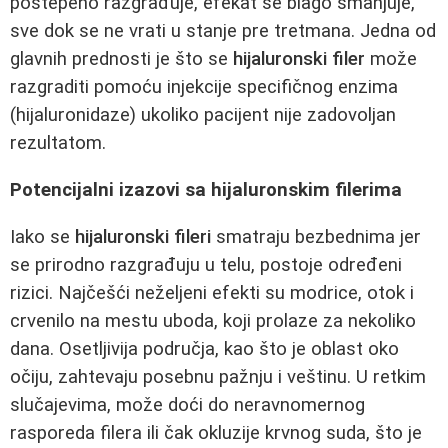
postepeno razgrađuje, efekat se blago smanjuje,
sve dok se ne vrati u stanje pre tretmana. Jedna od
glavnih prednosti je što se
hijaluronski filer
može
razgraditi pomoću injekcije specifičnog enzima
(hijaluronidaze) ukoliko pacijent nije zadovoljan
rezultatom.
Potencijalni izazovi sa hijaluronskim filerima
Iako se
hijaluronski fileri
smatraju bezbednima jer
se prirodno razgrađuju u telu, postoje određeni
rizici. Najčešći neželjeni efekti su modrice, otok i
crvenilo na mestu uboda, koji prolaze za nekoliko
dana. Osetljivija područja, kao što je oblast oko
očiju, zahtevaju posebnu pažnju i veštinu. U retkim
slučajevima, može doći do neravnomernog
rasporeda filera ili čak okluzije krvnog suda, što je