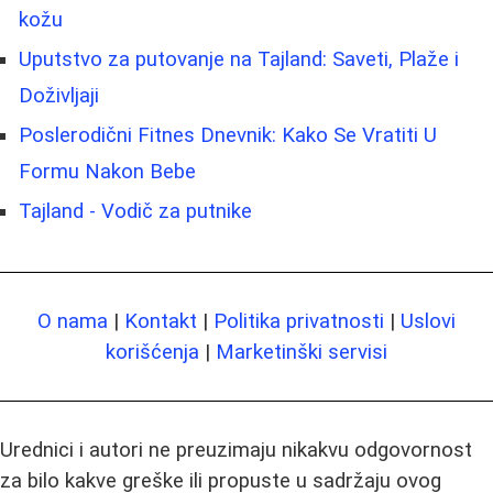
kožu
Uputstvo za putovanje na Tajland: Saveti, Plaže i
Doživljaji
Poslerodični Fitnes Dnevnik: Kako Se Vratiti U
Formu Nakon Bebe
Tajland - Vodič za putnike
O nama
|
Kontakt
|
Politika privatnosti
|
Uslovi
korišćenja
|
Marketinški servisi
Urednici i autori ne preuzimaju nikakvu odgovornost
za bilo kakve greške ili propuste u sadržaju ovog