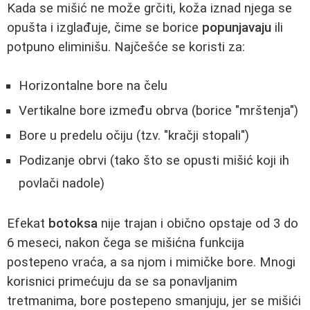
Kada se mišić ne može grčiti, koža iznad njega se
opušta i izglađuje, čime se borice
popunjavaju
ili
potpuno eliminišu. Najčešće se koristi za:
Horizontalne bore na čelu
Vertikalne bore između obrva (borice "mrštenja")
Bore u predelu očiju (tzv. "kračji stopali")
Podizanje obrvi (tako što se opusti mišić koji ih
povlači nadole)
Efekat
botoksa
nije trajan i obično opstaje od 3 do
6 meseci, nakon čega se mišićna funkcija
postepeno vraća, a sa njom i mimičke bore. Mnogi
korisnici primećuju da se sa ponavljanim
tretmanima, bore postepeno smanjuju, jer se mišići