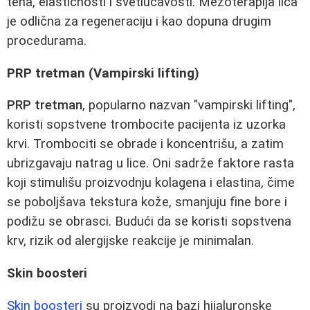
tena, elastičnosti i svetlucavosti. Mezoterapija lica
je odlična za regeneraciju i kao dopuna drugim
procedurama.
PRP tretman (Vampirski lifting)
PRP tretman
, popularno nazvan "vampirski lifting",
koristi sopstvene trombocite pacijenta iz uzorka
krvi. Trombociti se obrade i koncentrišu, a zatim
ubrizgavaju natrag u lice. Oni sadrže faktore rasta
koji stimulišu proizvodnju kolagena i elastina, čime
se poboljšava tekstura kože, smanjuju fine bore i
podižu se obrasci. Budući da se koristi sopstvena
krv, rizik od alergijske reakcije je minimalan.
Skin boosteri
Skin boosteri
su proizvodi na bazi hijaluronske