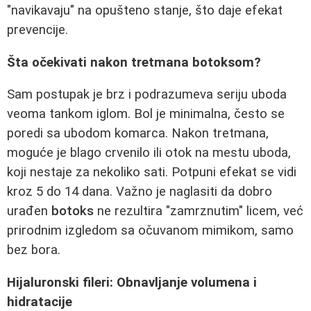
"navikavaju" na opušteno stanje, što daje efekat
prevencije.
Šta očekivati nakon tretmana botoksom?
Sam postupak je brz i podrazumeva seriju uboda
veoma tankom iglom. Bol je minimalna, često se
poredi sa ubodom komarca. Nakon tretmana,
moguće je blago crvenilo ili otok na mestu uboda,
koji nestaje za nekoliko sati. Potpuni efekat se vidi
kroz 5 do 14 dana. Važno je naglasiti da dobro
urađen
botoks
ne rezultira "zamrznutim" licem, već
prirodnim izgledom sa očuvanom mimikom, samo
bez bora.
Hijaluronski fileri: Obnavljanje volumena i
hidratacije