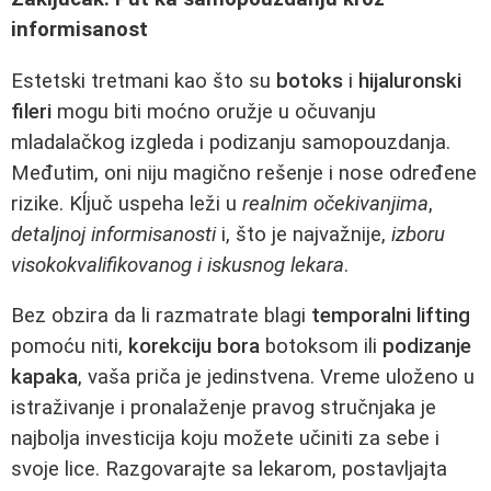
informisanost
Estetski tretmani kao što su
botoks
i
hijaluronski
fileri
mogu biti moćno oružje u očuvanju
mladalačkog izgleda i podizanju samopouzdanja.
Međutim, oni niju magično rešenje i nose određene
rizike. Kĺjuč uspeha leži u
realnim očekivanjima
,
detaljnoj informisanosti
i, što je najvažnije,
izboru
visokokvalifikovanog i iskusnog lekara
.
Bez obzira da li razmatrate blagi
temporalni lifting
pomoću niti,
korekciju bora
botoksom ili
podizanje
kapaka
, vaša priča je jedinstvena. Vreme uloženo u
istraživanje i pronalaženje pravog stručnjaka je
najbolja investicija koju možete učiniti za sebe i
svoje lice. Razgovarajte sa lekarom, postavljajta