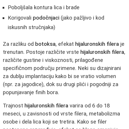
Poboljšala kontura lica i brade
Korigovali
podočnjaci
(jako pažljivo i kod
iskusnih stručnjaka)
Za razliku od
botoksa
, efekat
hijaluronskih filera
je
trenutan. Postoje različite vrste
hijaluronskih filera
,
različite gustine i viskoznosti, prilagođene
specifičnom području primene. Neki su dizajnirani
za dublju implantaciju kako bi se vratio volumen
(npr. za jagodice), dok su drugi plići i pogodniji za
popunjavanje finih bora.
Trajnost
hijaluronskih filera
varira od 6 do 18
meseci, u zavisnosti od vrste filera, metabolizma
osobe i dela lica koji se tretira. Kako se filer