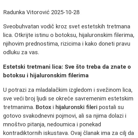
Radunka Vitorović
2025-10-28
Sveobuhvatan vodič kroz svet estetskih tretmana
lica. Otkrijte istinu o botoksu, hijaluronskim filerima,
njihovim prednostima, rizicima i kako doneti pravu
odluku za vas.
Estetski tretmani lica: Sve što treba da znate o
botoksu i hijaluronskim filerima
U potrazi za mladalačkim izgledom i svežinom lica,
sve veći broj ljudi se okreće savremenim estetskim
tretmanima.
Botox
i
hijaluronski fileri
postali su
gotovo svakodnevni pojmovi, ali sa njima dolazi i
mnoštvo pitanja, nedoumica i ponekad
kontradiktornih iskustava. Ovaj članak ima za cilj da