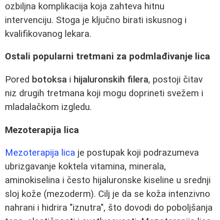
ozbiljna komplikacija koja zahteva hitnu
intervenciju. Stoga je ključno birati iskusnog i
kvalifikovanog lekara.
Ostali popularni tretmani za podmlađivanje lica
Pored
botoksa
i
hijaluronskih filera
, postoji čitav
niz drugih tretmana koji mogu doprineti svežem i
mladalačkom izgledu.
Mezoterapija lica
Mezoterapija lica
je postupak koji podrazumeva
ubrizgavanje koktela vitamina, minerala,
aminokiselina i često hijaluronske kiseline u srednji
sloj kože (mezoderm). Cilj je da se koža intenzivno
nahrani i hidrira "iznutra", što dovodi do poboljšanja