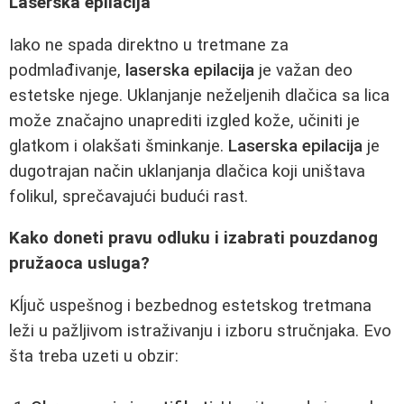
Laserska epilacija
Iako ne spada direktno u tretmane za
podmlađivanje,
laserska epilacija
je važan deo
estetske njege. Uklanjanje neželjenih dlačica sa lica
može značajno unaprediti izgled kože, učiniti je
glatkom i olakšati šminkanje.
Laserska epilacija
je
dugotrajan način uklanjanja dlačica koji uništava
folikul, sprečavajući budući rast.
Kako doneti pravu odluku i izabrati pouzdanog
pružaoca usluga?
Kĺjuč uspešnog i bezbednog estetskog tretmana
leži u pažljivom istraživanju i izboru stručnjaka. Evo
šta treba uzeti u obzir: