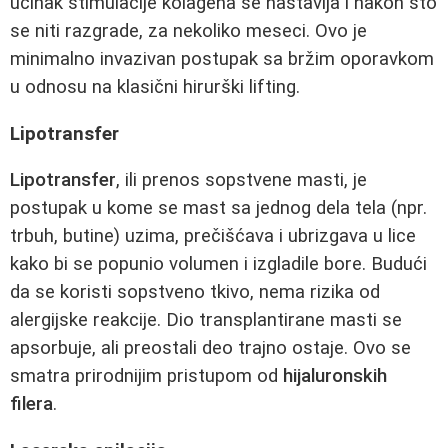
učinak stimulacije kolagena se nastavlja i nakon što
se niti razgrade, za nekoliko meseci. Ovo je
minimalno invazivan postupak sa bržim oporavkom
u odnosu na klasični hirurški lifting.
Lipotransfer
Lipotransfer
, ili prenos sopstvene masti, je
postupak u kome se mast sa jednog dela tela (npr.
trbuh, butine) uzima, prečišćava i ubrizgava u lice
kako bi se popunio volumen i izgladile bore. Budući
da se koristi sopstveno tkivo, nema rizika od
alergijske reakcije. Dio transplantirane masti se
apsorbuje, ali preostali deo trajno ostaje. Ovo se
smatra prirodnijim pristupom od
hijaluronskih
filera
.