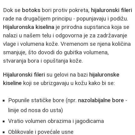
Dok se
botoks
bori protiv pokreta,
hijaluronski fileri
rade na drugačijem principu - popunjavaju i podižu.
Hijaluronska kiselina
je prirodna supstanca koja se
nalazi u našem telu i odgovorna je za zadržavanje
vlage i volumena kože. Vremenom se njena količina
smanjuje, što dovodi do gubitka volumena,
stvaranja bora i opuštanja kože.
Hijaluronski fileri
su gelovi na bazi
hijaluronske
kiseline
koji se ubrizgavaju u kožu kako bi se:
Popunile statičke bore (npr.
nazolabijalne bore
-
linije od nosa do usta)
Vratio volumen obrazima i jagodicama
Oblikovale i povećale usne