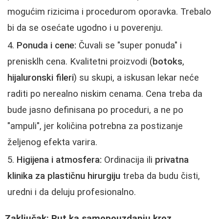
mogućim rizicima i procedurom oporavka. Trebalo
bi da se osećate ugodno i u poverenju.
Ponuda i cene:
Čuvali se "super ponuda" i
prenisklh cena. Kvalitetni proizvodi (
botoks
,
hijaluronski fileri
) su skupi, a iskusan lekar neće
raditi po nerealno niskim cenama. Cena treba da
bude jasno definisana po proceduri, a ne po
"ampuli", jer količina potrebna za postizanje
željenog efekta varira.
Higijena i atmosfera:
Ordinacija ili
privatna
klinika za plastičnu hirurgiju
treba da budu čisti,
uredni i da deluju profesionalno.
Zaključak: Put ka samopouzdanju kroz