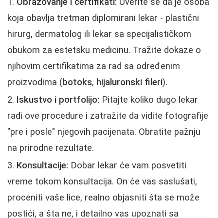
Obrazovanje i certifikati:
Uverite se da je osoba
koja obavlja tretman diplomirani lekar - plastični
hirurg, dermatolog ili lekar sa specijalističkom
obukom za estetsku medicinu. Tražite dokaze o
njihovim certifikatima za rad sa određenim
proizvodima (
botoks
,
hijaluronski fileri
).
Iskustvo i portfolijo:
Pitajte koliko dugo lekar
radi ove procedure i zatražite da vidite fotografije
"pre i posle" njegovih pacijenata. Obratite pažnju
na prirodne rezultate.
Konsultacije:
Dobar lekar će vam posvetiti
vreme tokom konsultacija. On će vas saslušati,
proceniti vaše lice, realno objasniti šta se može
postići, a šta ne, i detailno vas upoznati sa