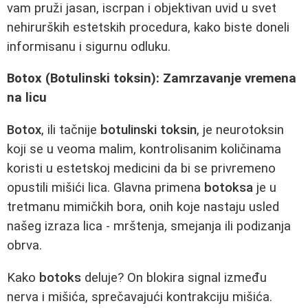
vam pruži jasan, iscrpan i objektivan uvid u svet
nehirurških estetskih procedura, kako biste doneli
informisanu i sigurnu odluku.
Botox (Botulinski toksin): Zamrzavanje vremena
na licu
Botox
, ili tačnije
botulinski toksin
, je neurotoksin
koji se u veoma malim, kontrolisanim količinama
koristi u estetskoj medicini da bi se privremeno
opustili mišići lica. Glavna primena
botoksa
je u
tretmanu mimičkih bora, onih koje nastaju usled
našeg izraza lica - mrštenja, smejanja ili podizanja
obrva.
Kako
botoks
deluje? On blokira signal između
nerva i mišića, sprečavajući kontrakciju mišića.