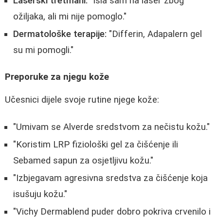
Laserski tretmani:
"Išla sam na laser zbog
ožiljaka, ali mi nije pomoglo."
Dermatološke terapije:
"Differin, Adapalern gel
su mi pomogli."
Preporuke za njegu kože
Učesnici dijele svoje rutine njege kože:
"Umivam se Alverde sredstvom za nečistu kožu."
"Koristim LRP fiziološki gel za čišćenje ili
Sebamed sapun za osjetljivu kožu."
"Izbjegavam agresivna sredstva za čišćenje koja
isušuju kožu."
"Vichy Dermablend puder dobro pokriva crvenilo i