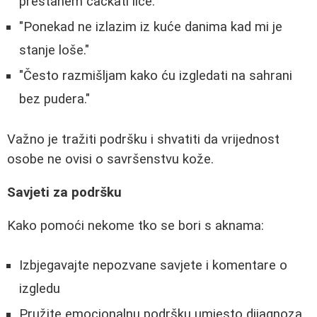
prestanem čačkati lice."
"Ponekad ne izlazim iz kuće danima kad mi je
stanje loše."
"Često razmišljam kako ću izgledati na sahrani
bez pudera."
Važno je tražiti podršku i shvatiti da vrijednost
osobe ne ovisi o savršenstvu kože.
Savjeti za podršku
Kako pomoći nekome tko se bori s aknama:
Izbjegavajte nepozvane savjete i komentare o
izgledu
Pružite emocionalnu podršku umjesto dijagnoza