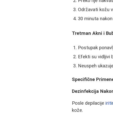
Preko nje nakvas
Održavati kožu 
30 minuta nakon 
Tretman Akni i Bub
Postupak ponavlj
Efekti su vidljivi
Neuspeh ukazuje 
Specifične Primen
Dezinfekcija Nakon
Posle depilacije
iri
kože.