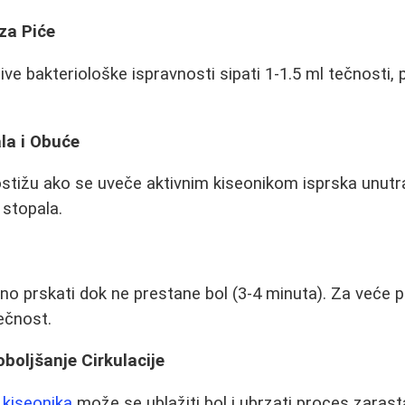
za Piće
ive bakteriološke ispravnosti sipati 1-1.5 ml tečnosti, 
la i Obuće
postižu ako se uveče aktivnim kiseonikom isprska unutr
 stopala.
o prskati dok ne prestane bol (3-4 minuta). Za veće po
ečnost.
oboljšanje Cirkulacije
 kiseonika
može se ublažiti bol i ubrzati proces zaras