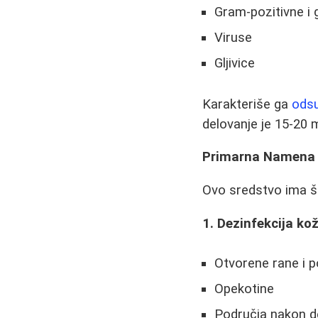
Gram-pozitivne i 
Viruse
Gljivice
Karakteriše ga
odsu
delovanje je 15-20 
Primarna Namena 
Ovo sredstvo ima š
1. Dezinfekcija ko
Otvorene rane i 
Opekotine
Područja nakon de