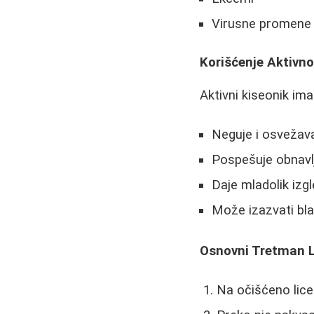
Virusne promene 
Korišćenje Aktivn
Aktivni kiseonik ima
Neguje i osvežav
Pospešuje obnavl
Daje mladolik izg
Može izazvati bla
Osnovni Tretman L
Na očišćeno lice