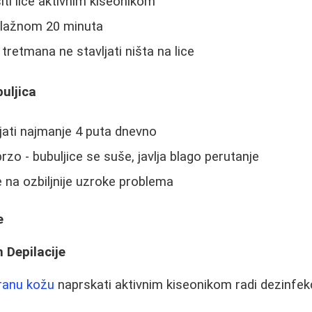
iti lice aktivnim kiseonikom
vlažnom 20 minuta
tretmana ne stavljati ništa na lice
uljica
ati najmanje 4 puta dnevno
 brzo - bubuljice se suše, javlja blago perutanje
na ozbiljnije uzroke problema
e
 Depilacije
tiranu kožu
naprskati aktivnim kiseonikom radi dezinfekc