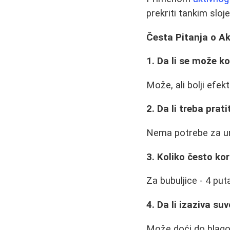
prekriti tankim slo
Česta Pitanja o A
1. Da li se može ko
Može, ali bolji efek
2. Da li treba prat
Nema potrebe za umi
3. Koliko često kor
Za bubuljice - 4 pu
4. Da li izaziva su
Može doći do blago