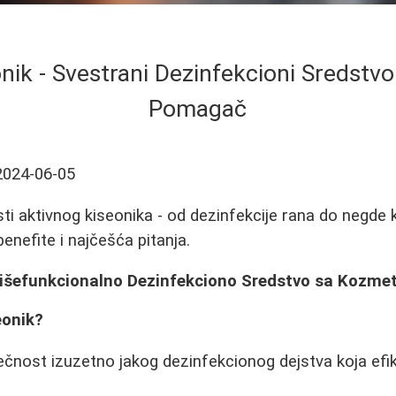
onik - Svestrani Dezinfekcioni Sredstvo
Pomagač
2024-06-05
sti aktivnog kiseonika - od dezinfekcije rana do negde 
enefite i najčešća pitanja.
 Višefunkcionalno Dezinfekciono Sredstvo sa Kozme
eonik?
 tečnost izuzetno jakog dezinfekcionog dejstva koja efi