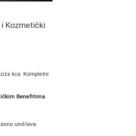
 i Kozmetički
kože lica. Kompletni
tičkim Benefitima
kasno uništava: