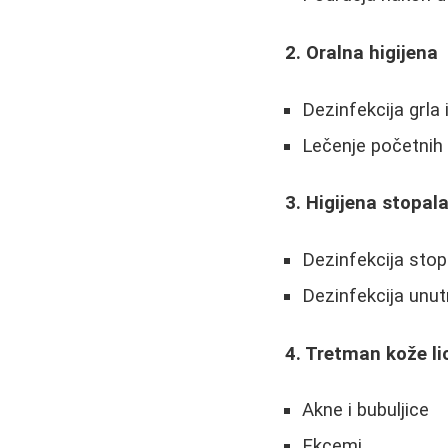
2. Oralna higijena
Dezinfekcija grla 
Lečenje početnih 
3. Higijena stopal
Dezinfekcija stop
Dezinfekcija unut
4. Tretman kože li
Akne i bubuljice
Ekcemi