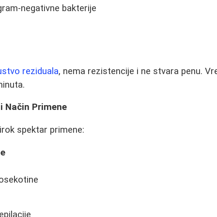
gram-negativne bakterije
stvo reziduala
, nema rezistencije i ne stvara penu. 
minuta.
i Način Primene
irok spektar primene:
že
posekotine
pilacije