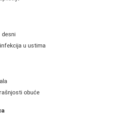
i desni
infekcija u ustima
a
ala
rašnjosti obuće
ca