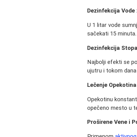
Dezinfekcija Vode 
U 1 litar vode sumnj
sačekati 15 minuta.
Dezinfekcija Stopa
Najbolji efekti se 
ujutru i tokom dana
Lečenje Opekotina
Opekotinu konstantn
opečeno mesto u t
Proširene Vene i P
Primenom
aktivnog