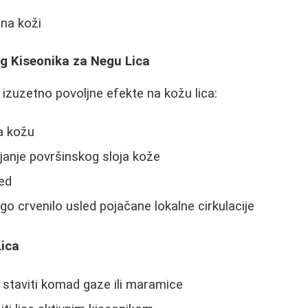
na koži
og Kiseonika za Negu Lica
 izuzetno povoljne efekte na kožu lica:
a kožu
janje površinskog sloja kože
led
go crvenilo usled pojačane lokalne cirkulacije
ica
 staviti komad gaze ili maramice