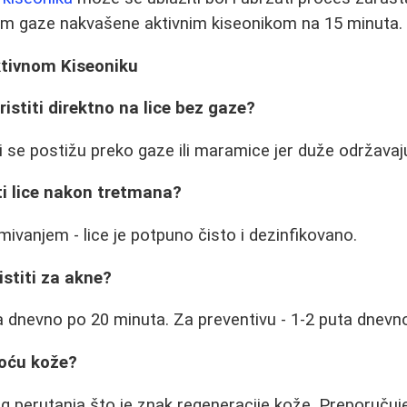
jem gaze nakvašene aktivnim kiseonikom na 15 minuta.
ktivnom Kiseoniku
ristiti direktno na lice bez gaze?
ti se postižu preko gaze ili maramice jer duže održavaj
iti lice nakon tretmana?
vanjem - lice je potpuno čisto i dezinfikovano.
istiti za akne?
ta dnevno po 20 minuta. Za preventivu - 1-2 puta dnevn
voću kože?
g perutanja što je znak regeneracije kože. Preporučuj