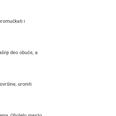
promućkati i
ašnji deo obuće, a
vršine, uroniti
tanja. Obolelo mesto