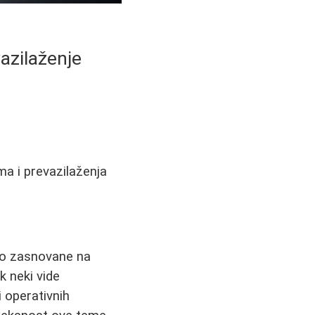
vazilaženje
uma i prevazilaženja
sto zasnovane na
 neki vide
 operativnih