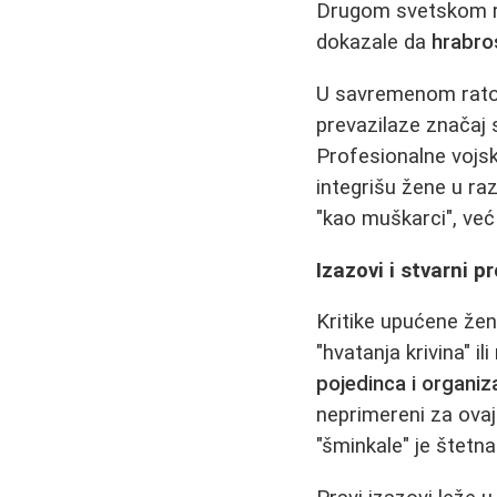
Drugom svetskom rat
dokazale da
hrabros
U savremenom ratova
prevazilaze značaj 
Profesionalne vojsk
integrišu žene u raz
"kao muškarci", već 
Izazovi i stvarni p
Kritike upućene že
"hvatanja krivina" 
pojedinca i organiz
neprimereni za ovaj 
"šminkale" je štetn