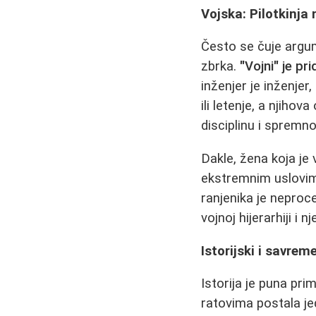
Vojska: Pilotkinja n
Često se čuje argume
zbrka.
"Vojni" je pr
inženjer je inženjer
ili letenje, a njih
disciplinu i spremn
Dakle, žena koja je 
ekstremnim uslovim
ranjenika je neproce
vojnoj hijerarhiji i 
Istorijski i savre
Istorija je puna pri
ratovima postala jed