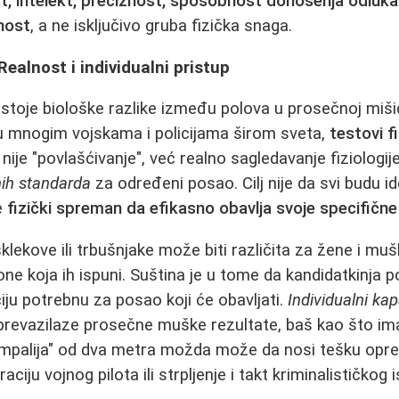
t, intelekt, preciznost, sposobnost donošenja odluka
nost
, a ne isključivo gruba fizička snaga.
 Realnost i individualni pristup
toje biološke razlike između polova u prosečnoj mišić
u mnogim vojskama i policijama širom sveta,
testovi f
 nije "povlašćivanje", već realno sagledavanje fiziologije
nih standarda
za određeni posao. Cilj nije da svi budu id
e
fizički spreman da efikasno obavlja svoje specifičn
lekove ili trbušnjake može biti različita za žene i mušk
e koja ih ispuni. Suština je u tome da kandidatkinja po
iciju potrebnu za posao koji će obavljati.
Individualni kap
prevazilaze prosečne muške rezultate, baš kao što im
rmpalija" od dva metra možda može da nosi tešku oprem
ciju vojnog pilota ili strpljenje i takt kriminalističkog i