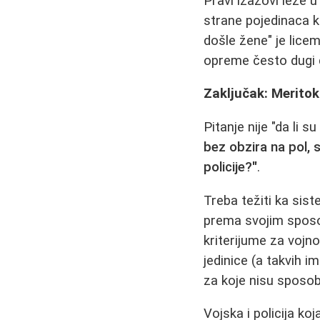
Pravi izazovi leže u
strane pojedinaca k
došle žene" je lice
opreme često dugi 
Zaključak: Merito
Pitanje nije "da li s
bez obzira na pol, 
policije?"
.
Treba težiti ka sis
prema svojim sposob
kriterijume za vojnog
jedinice (a takvih i
za koje nisu sposobni
Vojska i policija ko