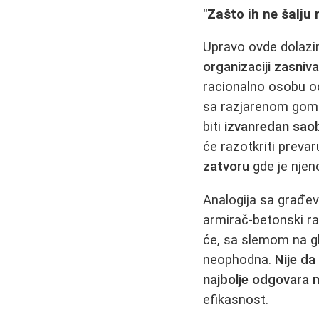
"Zašto ih ne šalj
Upravo ovde dolazi
organizaciji zasniv
racionalno osobu od 
sa razjarenom gomi
biti
izvanredan saob
će razotkriti prevar
zatvoru
gde je njen
Analogija sa građev
armirač-betonski rad
će, sa slemom na gl
neophodna.
Nije da
najbolje odgovara 
efikasnost.