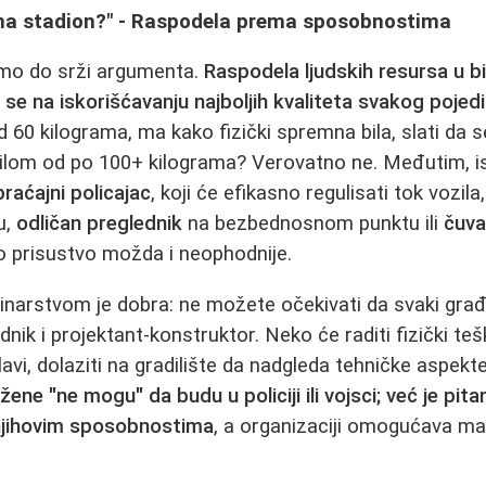
u na stadion?" - Raspodela prema sposobnostima
mo do srži argumenta.
Raspodela ljudskih resursa u bil
a se na iskorišćavanju najboljih kvaliteta svakog pojed
60 kilograma, ma kako fizički spremna bila, slati da se
lom od po 100+ kilograma? Verovatno ne. Međutim, i
raćajni policajac
, koji će efikasno regulisati tok vozila
u,
odličan preglednik
na bezbednosnom punktu ili
čuva
o prisustvo možda i neophodnije.
inarstvom je dobra: ne možete očekivati da svaki građ
nik i projektant-konstruktor. Neko će raditi fizički te
avi, dolaziti na gradilište da nadgleda tehničke aspekt
 žene "ne mogu" da budu u policiji ili vojsci; već je pita
njihovim sposobnostima
, a organizaciji omogućava m