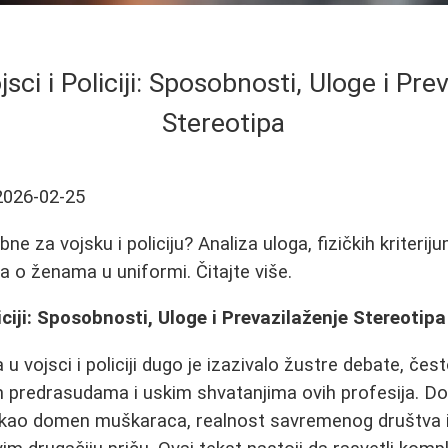
sci i Policiji: Sposobnosti, Uloge i Pre
Stereotipa
2026-02-25
ne za vojsku i policiju? Analiza uloga, fizičkih kriterij
a o ženama u uniformi. Čitajte više.
iciji: Sposobnosti, Uloge i Prevazilaženje Stereotipa
u vojsci i policiji dugo je izazivalo žustre debate, če
 predrasudama i uskim shvatanjima ovih profesija. Dok
o kao domen muškaraca, realnost savremenog društva i