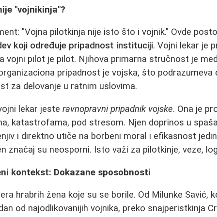
ije "vojnikinja"?
nt: "Vojna pilotkinja nije isto što i vojnik." Ovde post
idev koji određuje pripadnost instituciji
. Vojni lekar je 
, a vojni pilot je pilot. Njihova primarna stručnost je me
ova organizaciona pripadnost je vojska, što podrazumeva
ost za delovanje u ratnim uslovima.
vojni lekar jeste
ravnopravni pripadnik vojske
. Ona je pr
a, katastrofama, pod stresom. Njen doprinos u spaša
njiv i direktno utiče na borbeni moral i efikasnost jed
njen značaj su neosporni. Isto važi za pilotkinje, veze, log
meni kontekst: Dokazane sposobnosti
mera hrabrih žena koje su se borile. Od Milunke Savić, 
an od najodlikovanijih vojnika, preko snajperistkinja C