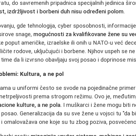
u, do savremenih pripadnica specijalnih jedinica šir
t, izdržljivost i borbeni duh nisu određeni polom
.
nju, gde tehnologija, cyber sposobnosti, informacije
sirove snage,
mogućnosti za kvalifikovane žene su ve
e poput američke, izraelske ili onih u NATO-u već de
ličite rodove, uključujući i borbene. Njihov uspeh se ne
time da li izvrsno obavljaju svoj posao i doprinose misi
roblemi: Kultura, a ne pol
nama u uniformi često se svode na pojedinačne primer
ili netrpeljivosti prema strogom režimu. Ovo je, međuti
acione kulture, a ne pola
. I muškarci i žene mogu biti ne
posao. Generalizacija da su sve žene u vojsci tu "da bi 
a i omalovažava one koje su tu zbog poziva, posvećenost