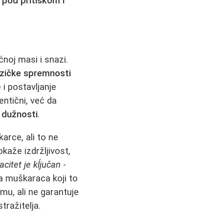
 pod pritiskom i
noj masi i snazi.
izičke spremnosti
 i postavljanje
entični, već da
e dužnosti
.
arce, ali to ne
kaže izdržljivost,
acitet je kĺjučan
-
a muškaraca koji to
u, ali ne garantuje
stražitelja.