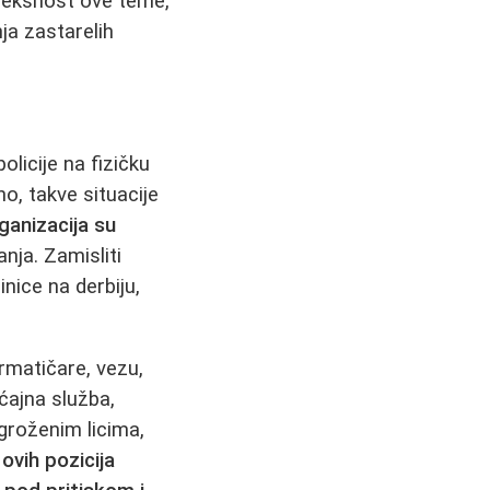
pleksnost ove teme,
nja zastarelih
licije na fizičku
o, takve situacije
rganizacija su
nja. Zamisliti
nice na derbiju,
ormatičare, vezu,
aćajna služba,
ugroženim licima,
 ovih pozicija