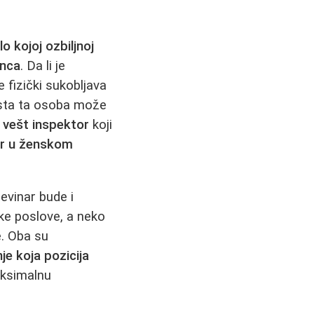
o kojoj ozbiljnoj
inca
. Da li je
 fizički sukobljava
sta ta osoba može
,
vešt inspektor
koji
r u ženskom
evinar bude i
ške poslove, a neko
e. Oba su
nje koja pozicija
aksimalnu