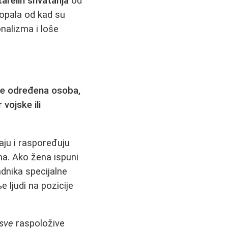
arelih shvatanja
od
ropala od kad su
nalizma i loše
 je određena osoba,
vojske ili
aju i raspoređuju
ma. Ako žena ispuni
padnika specijalne
 ljudi na pozicije
sve
raspoložive