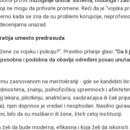
 borbi protiv
mizoginije unutar sistema, mobinga i zast
oji ne mogu da prihvate promene. Reći da je "vojska p
merno kada se zna da su problemi korupcije, neprofesio
decenijama unazad.
kratija umesto predrasuda
u žene za vojsku i policiju?". Pravilno pitanje glasi:
"Da li
sposobna i podobna da obavlja određeni posao unutar 
temu zasnovanom na meritokratiji - gde se kandidati bir
nostima, znanju, psihofizičkoj spremnosti i afiniteti
 lekara, pilotkinju, analitičara, saobraćajca ili čak pri
ma), njen doprinos je vredan i neophodan. Nasilno guraње
, bilo da su muškarci ili žene, šteti celoj instituciji.
ja želi da bude moderna, efikasna i koja želi da iskoristi