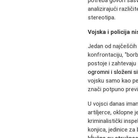
potreba govori sasv
analizirajući različ
stereotipa.
Vojska i policija 
Jedan od najčešćih 
konfrontaciju, "borb
postoje i zahtevaj
ogromni i složeni s
vojsku samo kao pes
znači potpuno previd
U vojsci danas imamo
artiljerce, oklopne j
kriminalistički insp
konjica, jedinice z