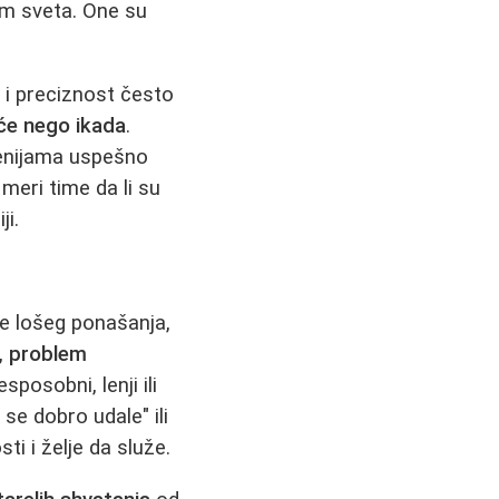
om sveta. One su
 i preciznost često
će nego ikada
.
cenijama uspešno
 meri time da li su
ji.
e lošeg ponašanja,
m,
problem
sposobni, lenji ili
se dobro udale" ili
i i želje da služe.