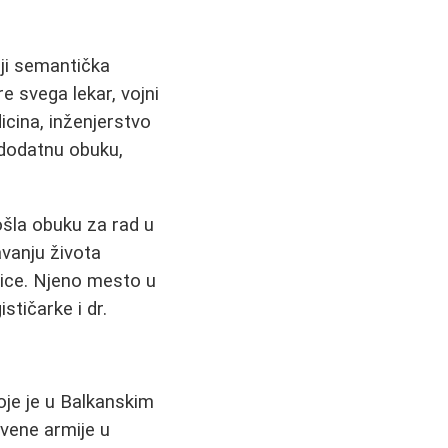
oji semantička
pre svega lekar, vojni
dicina, inženjerstvo
 dodatnu obuku,
ošla obuku za rad u
vanju života
inice. Njeno mesto u
ističarke i dr.
koje je u Balkanskim
rvene armije u