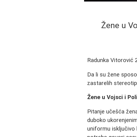
Žene u Voj
Radunka Vitorović
Da li su žene sposob
zastarelih stereotip
Žene u Vojsci i Pol
Pitanje učešća žena 
duboko ukorenjenim
uniformu isključiv