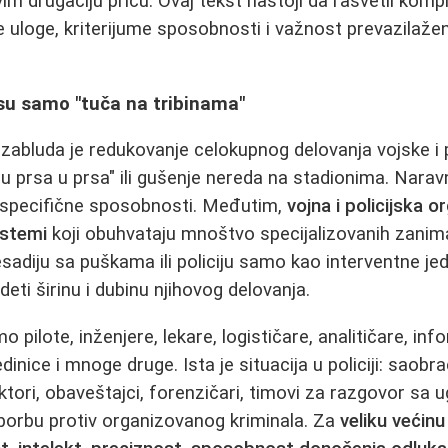
im drugačiju priču. Ovaj tekst nastoji da rasvetli kom
ite uloge, kriterijume sposobnosti i važnost prevazilaže
nisu samo "tuča na tribinama"
zabluda je redukovanje celokupnog delovanja vojske i po
u prsa u prsa" ili gušenje nereda na stadionima. Naravn
u specifične sposobnosti. Međutim,
vojna i policijska o
istemi
koji obuhvataju mnoštvo specijalizovanih zanima
adiju sa puškama ili policiju samo kao interventne jedi
eti širinu i dubinu njihovog delovanja.
 pilote, inženjere, lekare, logističare, analitičare, inf
edinice i mnoge druge. Ista je situacija u policiji: saobr
ektori, obaveštajci, forenzičari, timovi za razgovor sa 
a borbu protiv organizovanog kriminala. Za
veliku većinu