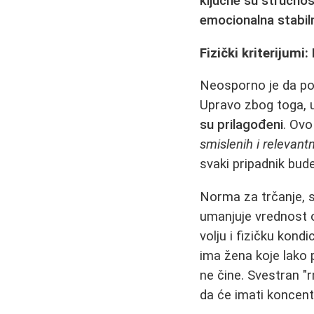
kĺjučne su stručnos
emocionalna stabil
Fizički kriterijumi:
Neosporno je da pos
Upravo zbog toga, 
su prilagođeni
. Ovo
smislenih i relevant
svaki pripadnik bud
Norma za trčanje, sk
umanjuje vrednost on
volju i fizičku kond
ima žena koje lako 
ne čine. Svestran "
da će imati koncentra