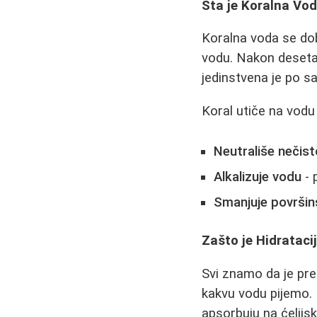
Šta je Koralna Vo
Koralna voda se do
vodu. Nakon deseta
jedinstvena je po s
Koral utiče na vodu
Neutrališe nečis
Alkalizuje vodu
- 
Smanjuje površin
Zašto je Hidrataci
Svi znamo da je pre
kakvu vodu pijemo. 
apsorbuju na ćelijs