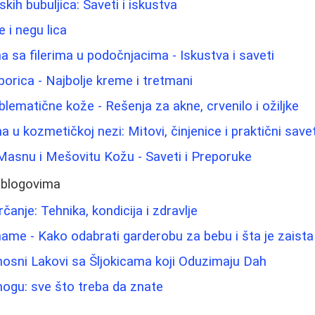
ih bubuljica: Saveti i iskustva
 i negu lica
 sa filerima u podočnjacima - Iskustva i saveti
borica - Najbolje kreme i tretmani
lematične kože - Rešenja za akne, crvenilo i ožiljke
na u kozmetičkoj nezi: Mitovi, činjenice i praktični savet
Masnu i Mešovitu Kožu - Saveti i Preporuke
 blogovima
rčanje: Tehnika, kondicija i zdravlje
me - Kako odabrati garderobu za bebu i šta je zaist
nosni Lakovi sa Šljokicama koji Oduzimaju Dah
 nogu: sve što treba da znate