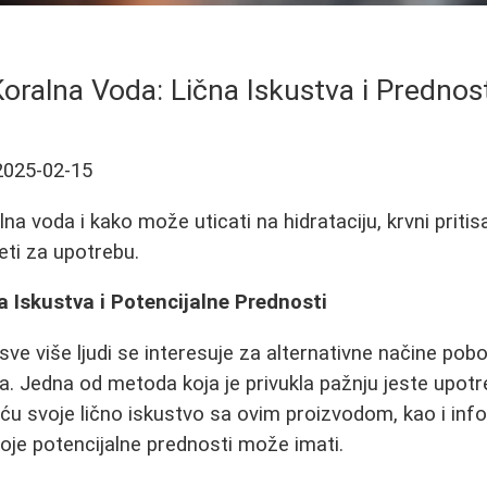
oralna Voda: Lična Iskustva i Prednost
2025-02-15
lna voda i kako može uticati na hidrataciju, krvni pritis
eti za upotrebu.
 Iskustva i Potencijalne Prednosti
ve više ljudi se interesuje za alternativne načine pobol
a. Jedna od metoda koja je privukla pažnju jeste upotr
ću svoje lično iskustvo sa ovim proizvodom, kao i inf
koje potencijalne prednosti može imati.