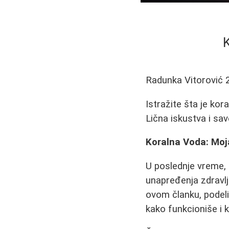
K
Radunka Vitorović
Istražite šta je kora
Lična iskustva i sav
Koralna Voda: Moja
U poslednje vreme, s
unapređenja zdravlj
ovom članku, podeli
kako funkcioniše i 