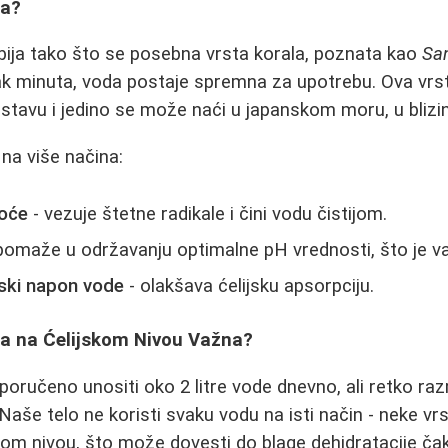
da?
bija tako što se posebna vrsta korala, poznata kao
Sa
k minuta, voda postaje spremna za upotrebu. Ova vrst
astavu i jedino se može naći u japanskom moru, u blizin
 na više načina:
toće
- vezuje štetne radikale i čini vodu čistijom.
pomaže u održavanju optimalne pH vrednosti, što je va
ski napon vode
- olakšava ćelijsku apsorpciju.
ja na Ćelijskom Nivou Važna?
poručeno unositi oko 2 litre vode dnevno, ali retko r
Naše telo ne koristi svaku vodu na isti način - neke vr
kom nivou, što može dovesti do blage dehidratacije č