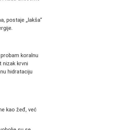
a, postaje „lakša“
rgije.
a probam koralnu
t nizak krvni
nu hidrataciju
 ne kao žeđ, već
vobolje su se