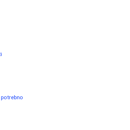
i
a potrebno