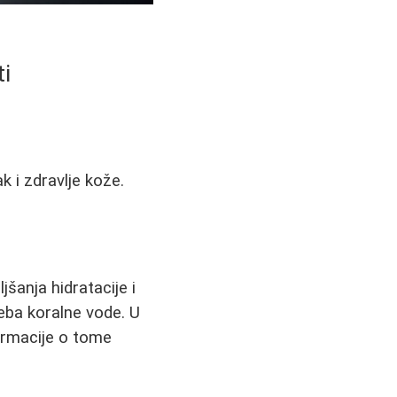
i
ak i zdravlje kože.
jšanja hidratacije i
eba koralne vode. U
ormacije o tome