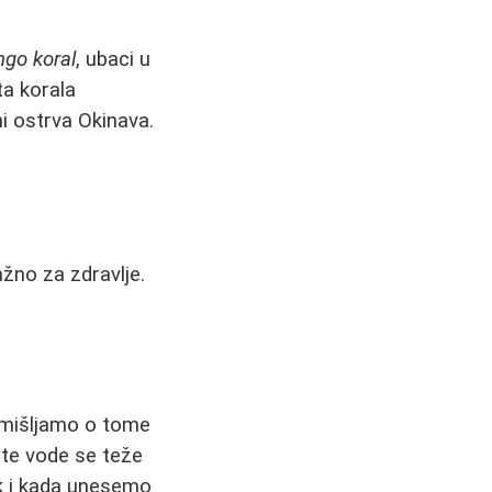
ngo koral
, ubaci u
a korala
i ostrva Okinava.
žno za zdravlje.
azmišljamo o tome
ste vode se teže
ak i kada unesemo