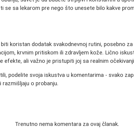
ti se sa lekarom pre nego što unesete bilo kakve prome
iti koristan dodatak svakodnevnoj rutini, posebno za 
cijom, krvnim pritiskom ili zdravljem kože. Lično isku
 efekte, ali važno je pristupiti joj sa realnim očekivanj
stili, podelite svoja iskustva u komentarima - svako za
 razmišljaju o probanju.
Trenutno nema komentara za ovaj članak.