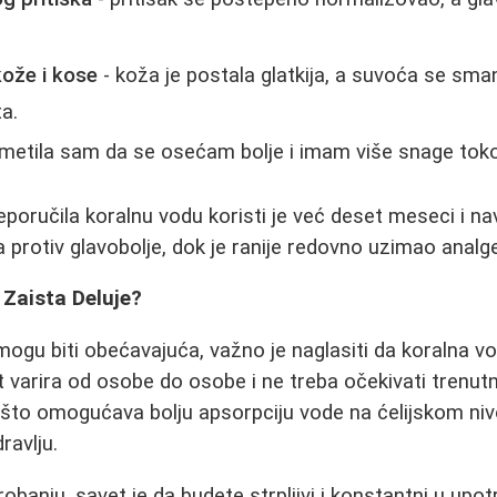
kože i kose
- koža je postala glatkija, a suvoća se sma
a.
imetila sam da se osećam bolje i imam više snage tok
eporučila koralnu vodu koristi je već deset meseci i n
 protiv glavobolje, dok je ranije redovno uzimao analge
 Zaista Deluje?
 mogu biti obećavajuća, važno je naglasiti da koralna v
t varira od osobe do osobe i ne treba očekivati trenutn
 što omogućava bolju apsorpciju vode na ćelijskom ni
ravlju.
obanju, savet je da budete strpljivi i konstantni u upo