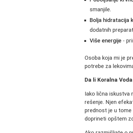
smanjile.
Bolja hidratacija 
dodatnih preparat
Više energije
- pr
Osoba koja mi je pr
potrebe za lekovima
Da li Koralna Voda
Iako lična iskustva
rešenje. Njen efeka
prednost je u tome
doprineti opštem zd
Ako razmišljate o pr