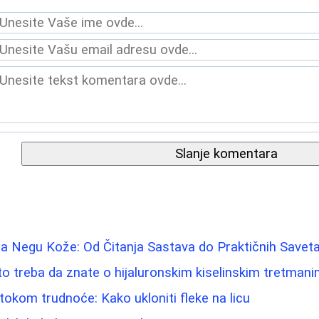
Slanje komentara
a Negu Kože: Od Čitanja Sastava do Praktičnih Savet
 što treba da znate o hijaluronskim kiselinskim tretman
tokom trudnoće: Kako ukloniti fleke na licu