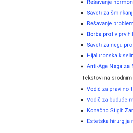
Rešavanje hormonsk
Saveti za šminkanje
Rešavanje problema
Borba protiv prvih 
Saveti za negu prob
Hijaluronska kiseli
Anti-Age Nega za 
Tekstovi na srodnim
Vodič za pravilno t
Vodič za buduće ma
Konačno Stigli: Za
Estetska hirurgija