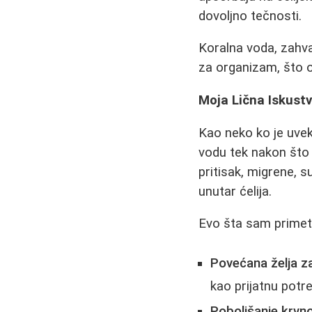
dovoljno tečnosti.
Koralna voda, zahva
za organizam, što o
Moja Lična Iskust
Kao neko ko je uve
vodu tek nakon što m
pritisak, migrene, s
unutar ćelija.
Evo šta sam primeti
Povećana želja 
kao prijatnu potr
Poboljšanje krvno