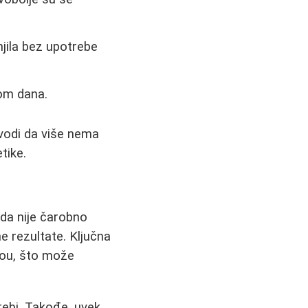
njila bez upotrebe
om dana.
avodi da više nema
tike.
oda nije čarobno
e rezultate. Ključna
vou, što može
trebi. Takođe, uvek