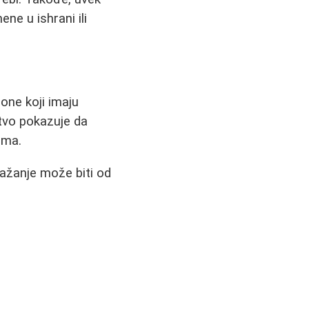
ne u ishrani ili
one koji imaju
stvo pokazuje da
ima.
pažanje može biti od