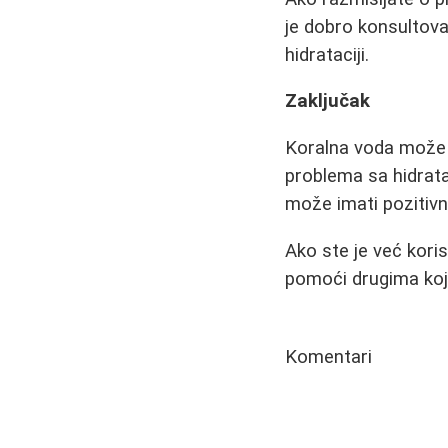
je dobro konsultova
hidrataciji.
Zaključak
Koralna voda može b
problema sa hidrata
može imati pozitivne
Ako ste je već kori
pomoći drugima koji
Komentari