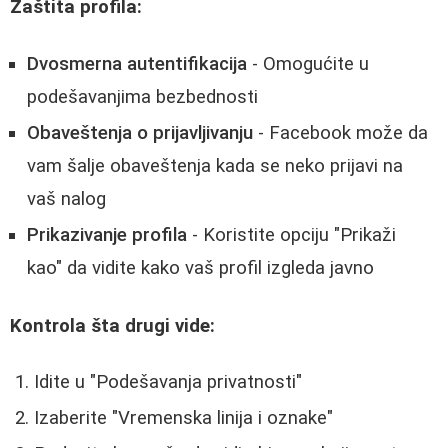
Zaštita profila:
Dvosmerna autentifikacija
- Omogućite u
podešavanjima bezbednosti
Obaveštenja o prijavljivanju
- Facebook može da
vam šalje obaveštenja kada se neko prijavi na
vaš nalog
Prikazivanje profila
- Koristite opciju "Prikaži
kao" da vidite kako vaš profil izgleda javno
Kontrola šta drugi vide:
Idite u "Podešavanja privatnosti"
Izaberite "Vremenska linija i oznake"