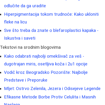
odlučite da ga uradite
Hiperpigmentacija tokom trudnoće: Kako ukloniti
fleke na licu
Sve što treba da znate o blefaroplastici kapaka -
Iskustva i saveti
Tekstovi na srodnim blogovima
Kako odabrati najbolji omekšivač za veš -
dugotrajan miris, osetljiva koža i 2u1 opcije
Vodič kroz Beogradsko Pozorište: Najbolje
Predstave i Preporuke
Mljet: Ostrvo Zelenila, Jezera i Odisejeve Legende
Efikasne Metode Borbe Protiv Celulita i Masnih
Naslaga