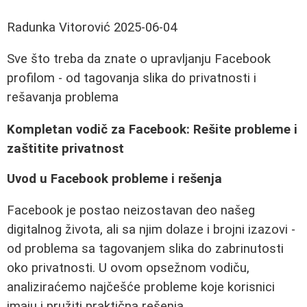
Radunka Vitorović
2025-06-04
Sve što treba da znate o upravljanju Facebook
profilom - od tagovanja slika do privatnosti i
rešavanja problema
Kompletan vodič za Facebook: Rešite probleme i
zaštitite privatnost
Uvod u Facebook probleme i rešenja
Facebook je postao neizostavan deo našeg
digitalnog života, ali sa njim dolaze i brojni izazovi -
od problema sa tagovanjem slika do zabrinutosti
oko privatnosti. U ovom opsežnom vodiču,
analiziraćemo najčešće probleme koje korisnici
imaju i pružiti praktična rešenja.