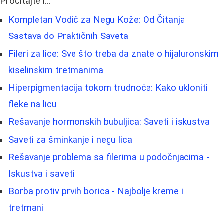
Pročitajte i...
Kompletan Vodič za Negu Kože: Od Čitanja
Sastava do Praktičnih Saveta
Fileri za lice: Sve što treba da znate o hijaluronskim
kiselinskim tretmanima
Hiperpigmentacija tokom trudnoće: Kako ukloniti
fleke na licu
Rešavanje hormonskih bubuljica: Saveti i iskustva
Saveti za šminkanje i negu lica
Rešavanje problema sa filerima u podočnjacima -
Iskustva i saveti
Borba protiv prvih borica - Najbolje kreme i
tretmani