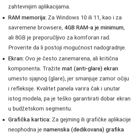
zahtevnijim aplikacijama.
RAM memorija:
Za Windows 10 ili 11, kao i za
savremene browsere,
4GB RAM-a je minimum
,
ali 8GB je preporučljivo za komforan rad.
Proverite da li postoji mogućnost nadogradnje.
Ekran:
Ovo je često zanemarena, ali kritična
komponenta. Tražite
mat (anti-glare) ekran
umesto sjajnog (glare), jer smanjuje zamor očiju
i refleksije. Kvalitet panela varira čak i unutar
istog modela, pa je teško garantirati dobar ekran
u budžetskom segmentu.
Grafička kartica:
Za gejming ili grafičke aplikacije
neophodna je
namenska (dedikovana) grafika