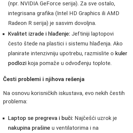
(npr. NVIDIA GeForce serija). Za sve ostalo,
integrisana grafika (Intel HD Graphics ili AMD
Radeon R serija) je sasvim dovoljna.
Kvalitet izrade i hlađenje:
Jeftiniji laptopovi
često štede na plastici i sistemu hlađenja. Ako
planirate intenzivniju upotrebu, razmislite o
kuler
podlozi
koja pomaže u odvođenju toplote.
Česti problemi i njihova rešenja
Na osnovu korisničkih iskustava, evo nekih čestih
problema:
Laptop se pregreva i buči:
Najčešći uzrok je
nakupina prašine
u ventilatorima i na