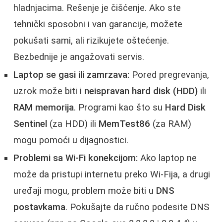
hladnjacima. Rešenje je čišćenje. Ako ste
tehnički sposobni i van garancije, možete
pokušati sami, ali rizikujete oštećenje.
Bezbednije je angažovati servis.
Laptop se gasi ili zamrzava:
Pored pregrevanja,
uzrok može biti i
neispravan hard disk (HDD)
ili
RAM memorija
. Programi kao što su
Hard Disk
Sentinel
(za HDD) ili
MemTest86
(za RAM)
mogu pomoći u dijagnostici.
Problemi sa Wi-Fi konekcijom:
Ako laptop ne
može da pristupi internetu preko Wi-Fija, a drugi
uređaji mogu, problem može biti u
DNS
postavkama
. Pokušajte da ručno podesite DNS