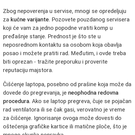
Zbog nepoverenja u servise, mnogi se opredeljuju
za
kućne varijante
. Pozovete pouzdanog servisera
koji će vam za jedno popodne vratiti komp u
pređašnje stanje. Prednost je što ste u
neposrednom kontaktu sa osobom koja obavlja
posao i možete pratiti rad. Međutim, i ovde treba
biti oprezan - tražite preporuku i proverite
reputaciju majstora.
Čišćenje laptopa, posebno od prašine koja može da
dovede do pregrevanja, je
neophodna redovna
procedura
. Ako se laptop pregreva, čuje se pojačan
rad ventilatora ili se čak gasi, verovatno je vreme
za čišćenje. Ignorisanje ovoga može dovesti do
oštećenja grafičke kartice ili matične ploče, što je
mnogo skuplja popravka.