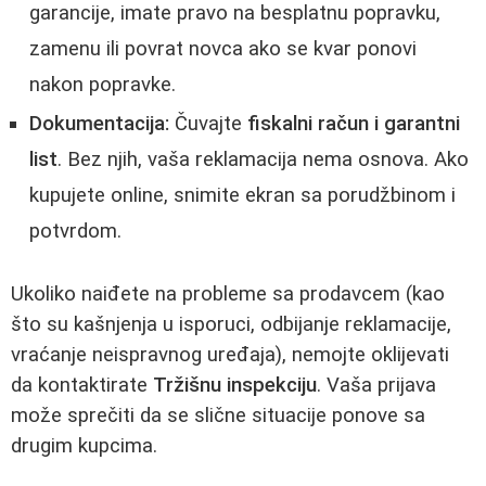
garancije, imate pravo na besplatnu popravku,
zamenu ili povrat novca ako se kvar ponovi
nakon popravke.
Dokumentacija:
Čuvajte
fiskalni račun i garantni
list
. Bez njih, vaša reklamacija nema osnova. Ako
kupujete online, snimite ekran sa porudžbinom i
potvrdom.
Ukoliko naiđete na probleme sa prodavcem (kao
što su kašnjenja u isporuci, odbijanje reklamacije,
vraćanje neispravnog uređaja), nemojte oklijevati
da kontaktirate
Tržišnu inspekciju
. Vaša prijava
može sprečiti da se slične situacije ponove sa
drugim kupcima.