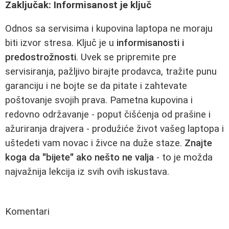
Zaključak: Informisanost je ključ
Odnos sa servisima i kupovina laptopa ne moraju
biti izvor stresa. Ključ je u
informisanosti i
predostrožnosti
. Uvek se pripremite pre
servisiranja, pažljivo birajte prodavca, tražite punu
garanciju i ne bojte se da pitate i zahtevate
poštovanje svojih prava. Pametna kupovina i
redovno održavanje - poput čišćenja od prašine i
ažuriranja drajvera - produžiće život vašeg laptopa i
uštedeti vam novac i živce na duže staze.
Znajte
koga da "bijete" ako nešto ne valja
- to je možda
najvažnija lekcija iz svih ovih iskustava.
Komentari