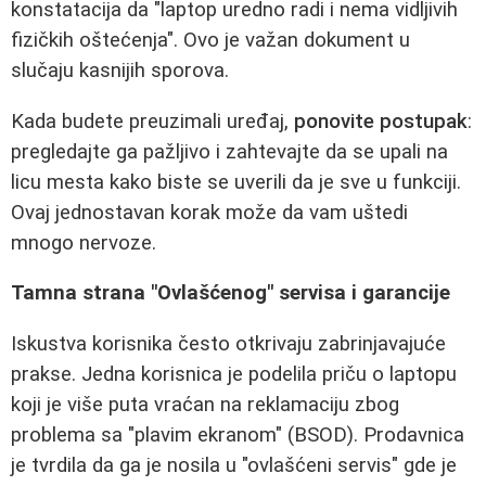
konstatacija da "laptop uredno radi i nema vidljivih
fizičkih oštećenja". Ovo je važan dokument u
slučaju kasnijih sporova.
Kada budete preuzimali uređaj,
ponovite postupak
:
pregledajte ga pažljivo i zahtevajte da se upali na
licu mesta kako biste se uverili da je sve u funkciji.
Ovaj jednostavan korak može da vam uštedi
mnogo nervoze.
Tamna strana "Ovlašćenog" servisa i garancije
Iskustva korisnika često otkrivaju zabrinjavajuće
prakse. Jedna korisnica je podelila priču o laptopu
koji je više puta vraćan na reklamaciju zbog
problema sa "plavim ekranom" (BSOD). Prodavnica
je tvrdila da ga je nosila u "ovlašćeni servis" gde je