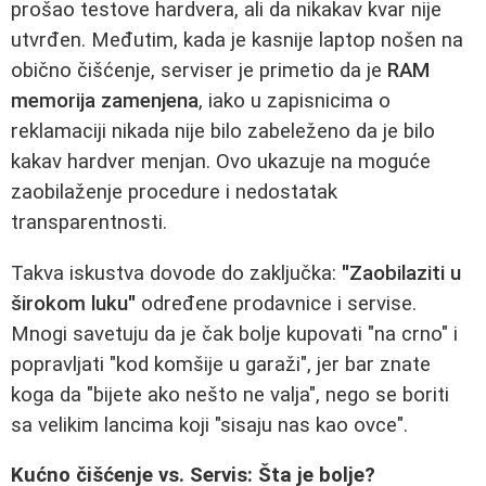
prošao testove hardvera, ali da nikakav kvar nije
utvrđen. Međutim, kada je kasnije laptop nošen na
obično čišćenje, serviser je primetio da je
RAM
memorija zamenjena
, iako u zapisnicima o
reklamaciji nikada nije bilo zabeleženo da je bilo
kakav hardver menjan. Ovo ukazuje na moguće
zaobilaženje procedure i nedostatak
transparentnosti.
Takva iskustva dovode do zaključka:
"Zaobilaziti u
širokom luku"
određene prodavnice i servise.
Mnogi savetuju da je čak bolje kupovati "na crno" i
popravljati "kod komšije u garaži", jer bar znate
koga da "bijete ako nešto ne valja", nego se boriti
sa velikim lancima koji "sisaju nas kao ovce".
Kućno čišćenje vs. Servis: Šta je bolje?