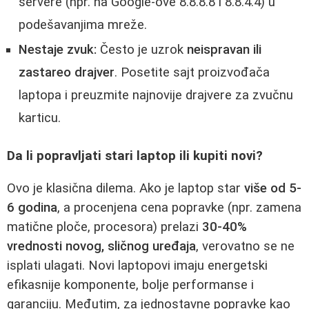
servere (npr. na Google-ove 8.8.8.8 i 8.8.4.4) u
podešavanjima mreže.
Nestaje zvuk:
Često je uzrok
neispravan ili
zastareo drajver
. Posetite sajt proizvođača
laptopa i preuzmite najnovije drajvere za zvučnu
karticu.
Da li popravljati stari laptop ili kupiti novi?
Ovo je klasična dilema. Ako je laptop star
više od 5-
6 godina
, a procenjena cena popravke (npr. zamena
matične ploče, procesora) prelazi
30-40%
vrednosti novog, sličnog uređaja
, verovatno se ne
isplati ulagati. Novi laptopovi imaju energetski
efikasnije komponente, bolje performanse i
garanciju. Međutim, za jednostavne popravke kao