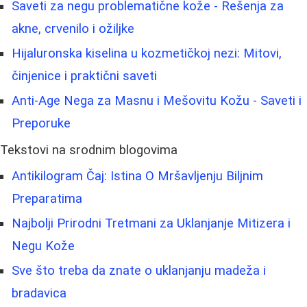
Saveti za negu problematične kože - Rešenja za
akne, crvenilo i ožiljke
Hijaluronska kiselina u kozmetičkoj nezi: Mitovi,
činjenice i praktični saveti
Anti-Age Nega za Masnu i Mešovitu Kožu - Saveti i
Preporuke
Tekstovi na srodnim blogovima
Antikilogram Čaj: Istina O Mršavljenju Biljnim
Preparatima
Najbolji Prirodni Tretmani za Uklanjanje Mitizera i
Negu Kože
Sve što treba da znate o uklanjanju madeža i
bradavica