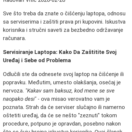
Sve što treba da znate o čišćenju laptopa, odnosu
sa serviserima i zaštiti prava pri kupovini. Iskustva
korisnika i stručni saveti za bezbedno održavanje
računara.
Servisiranje Laptopa: Kako Da Zaštitite Svoj
Uređaj i Sebe od Problema
Odlučili ste da odnesete svoj laptop na čišćenje ili
popravku. Međutim, umesto olakšanja, osećaj je
nervoza.
"Kakav sam baksuz, kod mene se sve
naopako desi"
- ova misao verovatno vam je
poznata. Strah da će serviser slučajno ili namerno
oštetiti uređaj, da će se nešto "zeznuti" tokom
procedure, potpuno je opravdan, posebno nakon
što se čuju brojna iskustva korisnika. Ovaj članak