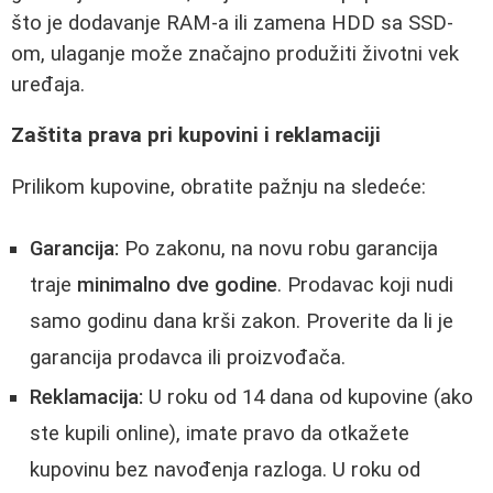
što je dodavanje RAM-a ili zamena HDD sa SSD-
om, ulaganje može značajno produžiti životni vek
uređaja.
Zaštita prava pri kupovini i reklamaciji
Prilikom kupovine, obratite pažnju na sledeće:
Garancija:
Po zakonu, na novu robu garancija
traje
minimalno dve godine
. Prodavac koji nudi
samo godinu dana krši zakon. Proverite da li je
garancija prodavca ili proizvođača.
Reklamacija:
U roku od 14 dana od kupovine (ako
ste kupili online), imate pravo da otkažete
kupovinu bez navođenja razloga. U roku od