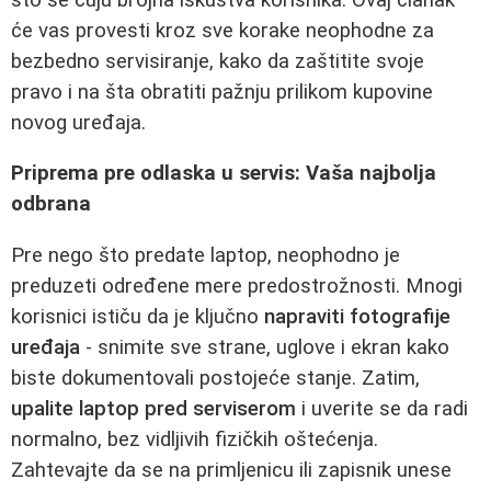
će vas provesti kroz sve korake neophodne za
bezbedno servisiranje, kako da zaštitite svoje
pravo i na šta obratiti pažnju prilikom kupovine
novog uređaja.
Priprema pre odlaska u servis: Vaša najbolja
odbrana
Pre nego što predate laptop, neophodno je
preduzeti određene mere predostrožnosti. Mnogi
korisnici ističu da je ključno
napraviti fotografije
uređaja
- snimite sve strane, uglove i ekran kako
biste dokumentovali postojeće stanje. Zatim,
upalite laptop pred serviserom
i uverite se da radi
normalno, bez vidljivih fizičkih oštećenja.
Zahtevajte da se na primljenicu ili zapisnik unese