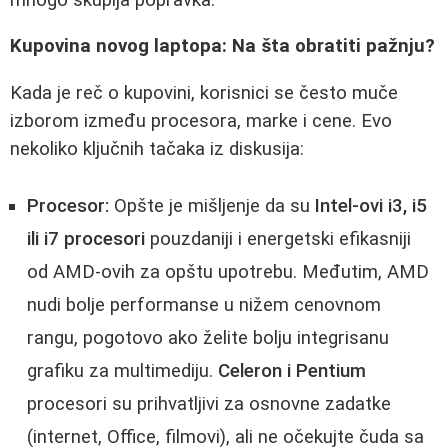
Kupovina novog laptopa: Na šta obratiti pažnju?
Kada je reč o kupovini, korisnici se često muče
izborom između procesora, marke i cene. Evo
nekoliko ključnih tačaka iz diskusija:
Procesor:
Opšte je mišljenje da su
Intel-ovi i3, i5
ili i7 procesori
pouzdaniji i energetski efikasniji
od AMD-ovih za opštu upotrebu. Međutim, AMD
nudi bolje performanse u nižem cenovnom
rangu, pogotovo ako želite bolju integrisanu
grafiku za multimediju.
Celeron i Pentium
procesori su prihvatljivi za osnovne zadatke
(internet, Office, filmovi), ali ne očekujte čuda sa