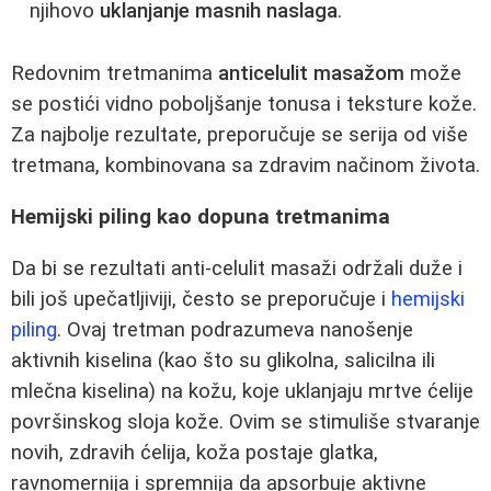
njihovo
uklanjanje masnih naslaga
.
Redovnim tretmanima
anticelulit masažom
može
se postići vidno poboljšanje tonusa i teksture kože.
Za najbolje rezultate, preporučuje se serija od više
tretmana, kombinovana sa zdravim načinom života.
Hemijski piling kao dopuna tretmanima
Da bi se rezultati anti-celulit masaži održali duže i
bili još upečatljiviji, često se preporučuje i
hemijski
piling
. Ovaj tretman podrazumeva nanošenje
aktivnih kiselina (kao što su glikolna, salicilna ili
mlečna kiselina) na kožu, koje uklanjaju mrtve ćelije
površinskog sloja kože. Ovim se stimuliše stvaranje
novih, zdravih ćelija, koža postaje glatka,
ravnomernija i spremnija da apsorbuje aktivne