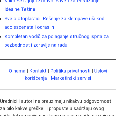
Kako Se Ugojiti Zdravo: Saveti za Postizanje
Idealne Težine
Sve o otoplastici: Rešenje za klempave uši kod
adolescenata i odraslih
Kompletan vodič za polaganje stručnog ispita za
bezbednost i zdravlje na radu
O nama
|
Kontakt
|
Politika privatnosti
|
Uslovi
korišćenja
|
Marketinški servisi
Urednici i autori ne preuzimaju nikakvu odgovornost
za bilo kakve greške ili propuste u sadržaju ovog
sajta. Informacije sadržane na ovom sajtu pružaju se