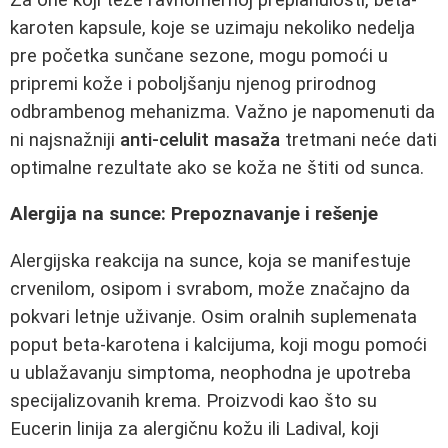
karoten kapsule, koje se uzimaju nekoliko nedelja
pre početka sunčane sezone, mogu pomoći u
pripremi kože i poboljšanju njenog prirodnog
odbrambenog mehanizma. Važno je napomenuti da
ni najsnažniji
anti-celulit masaža
tretmani neće dati
optimalne rezultate ako se koža ne štiti od sunca.
Alergija na sunce: Prepoznavanje i rešenje
Alergijska reakcija na sunce, koja se manifestuje
crvenilom, osipom i svrabom, može značajno da
pokvari letnje uživanje. Osim oralnih suplemenata
poput beta-karotena i kalcijuma, koji mogu pomoći
u ublažavanju simptoma, neophodna je upotreba
specijalizovanih kremа. Proizvodi kao što su
Eucerin linija za alergičnu kožu ili Ladival, koji