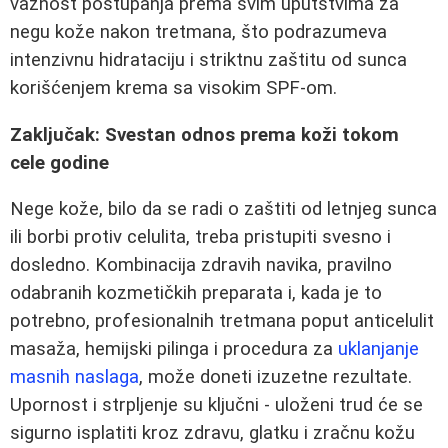
važnost postupanja prema svim uputstvima za
negu kože nakon tretmana, što podrazumeva
intenzivnu hidrataciju i striktnu zaštitu od sunca
korišćenjem kremа sa visokim SPF-om.
Zaključak: Svestan odnos prema koži tokom
cele godine
Nege kože, bilo da se radi o zaštiti od letnjeg sunca
ili borbi protiv celulita, treba pristupiti svesno i
dosledno. Kombinacija zdravih navika, pravilno
odabranih kozmetičkih preparata i, kada je to
potrebno, profesionalnih tretmana poput anticelulit
masaža, hemijski pilinga i procedura za
uklanjanje
masnih naslaga
, može doneti izuzetne rezultate.
Upornost i strpljenje su ključni - uloženi trud će se
sigurno isplatiti kroz zdravu, glatku i zračnu kožu