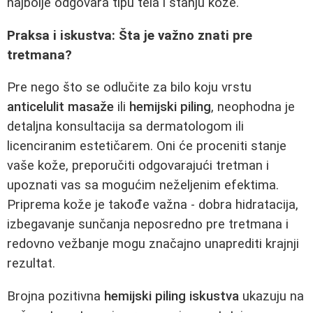
najbolje odgovara tipu tela i stanju kože.
Praksa i iskustva: Šta je važno znati pre
tretmana?
Pre nego što se odlučite za bilo koju vrstu
anticelulit masaže
ili
hemijski piling
, neophodna je
detaljna konsultacija sa dermatologom ili
licenciranim estetičarem. Oni će proceniti stanje
vaše kože, preporučiti odgovarajući tretman i
upoznati vas sa mogućim neželjenim efektima.
Priprema kože je takođe važna - dobra hidratacija,
izbegavanje sunčanja neposredno pre tretmana i
redovno vežbanje mogu značajno unaprediti krajnji
rezultat.
Brojna pozitivna
hemijski piling iskustva
ukazuju na