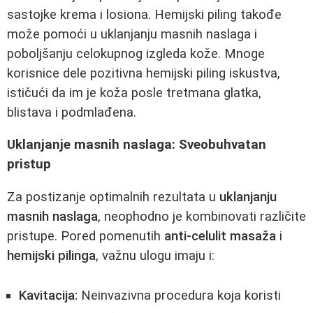
sastojke kremа i losiona. Hemijski piling takođe
može pomoći u uklanjanju masnih naslaga i
poboljšanju celokupnog izgleda kože. Mnoge
korisnice dele pozitivna hemijski piling iskustva,
ističući da im je koža posle tretmana glatka,
blistava i podmlađena.
Uklanjanje masnih naslaga: Sveobuhvatan
pristup
Za postizanje optimalnih rezultata u
uklanjanju
masnih naslaga
, neophodno je kombinovati različite
pristupe. Pored pomenutih
anti-celulit masaža
i
hemijski pilinga
, važnu ulogu imaju i:
Kavitacija:
Neinvazivna procedura koja koristi