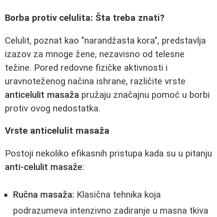
Borba protiv celulita: Šta treba znati?
Celulit, poznat kao "narandžasta kora", predstavlja
izazov za mnoge žene, nezavisno od telesne
težine. Pored redovne fizičke aktivnosti i
uravnoteženog načina ishrane, različite vrste
anticelulit masaža
pružaju značajnu pomoć u borbi
protiv ovog nedostatka.
Vrste anticelulit masaža
Postoji nekoliko efikasnih pristupa kada su u pitanju
anti-celulit masaže
:
Ručna masaža:
Klasična tehnika koja
podrazumeva intenzivno zadiranje u masna tkiva