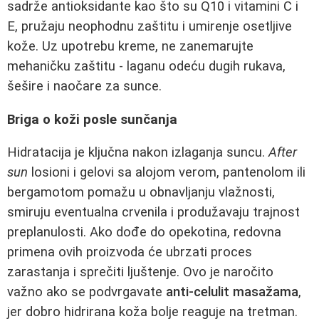
sadrže antioksidante kao što su Q10 i vitamini C i
E, pružaju neophodnu zaštitu i umirenje osetljive
kože. Uz upotrebu kreme, ne zanemarujte
mehaničku zaštitu - laganu odeću dugih rukava,
šešire i naočare za sunce.
Briga o koži posle sunčanja
Hidratacija je ključna nakon izlaganja suncu.
After
sun
losioni i gelovi sa alojom verom, pantenolom ili
bergamotom pomažu u obnavljanju vlažnosti,
smiruju eventualna crvenila i produžavaju trajnost
preplanulosti. Ako dođe do opekotina, redovna
primena ovih proizvoda će ubrzati proces
zarastanja i sprečiti ljuštenje. Ovo je naročito
važno ako se podvrgavate
anti-celulit masažama
,
jer dobro hidrirana koža bolje reaguje na tretman.