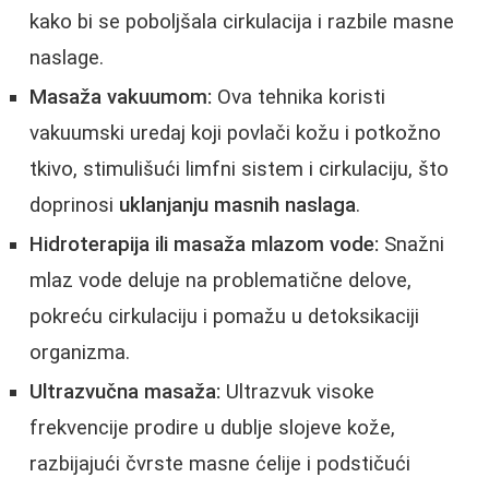
kako bi se poboljšala cirkulacija i razbile masne
naslage.
Masaža vakuumom:
Ova tehnika koristi
vakuumski uredaj koji povlači kožu i potkožno
tkivo, stimulišući limfni sistem i cirkulaciju, što
doprinosi
uklanjanju masnih naslaga
.
Hidroterapija ili masaža mlazom vode:
Snažni
mlaz vode deluje na problematične delove,
pokreću cirkulaciju i pomažu u detoksikaciji
organizma.
Ultrazvučna masaža:
Ultrazvuk visoke
frekvencije prodire u dublje slojeve kože,
razbijajući čvrste masne ćelije i podstičući