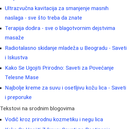
Ultrazvučna kavitacija za smanjenje masnih
naslaga - sve što treba da znate
Terapija dodira - sve o blagotvornim dejstvima
masaže
Radiotalasno skidanje mladeža u Beogradu - Saveti
i Iskustva
Kako Se Ugojiti Prirodno: Saveti za Povećanje
Telesne Mase
Najbolje kreme za suvu i osetljivu kožu lica - Saveti
i preporuke
Tekstovi na srodnim blogovima
Vodič kroz prirodnu kozmetiku i negu lica