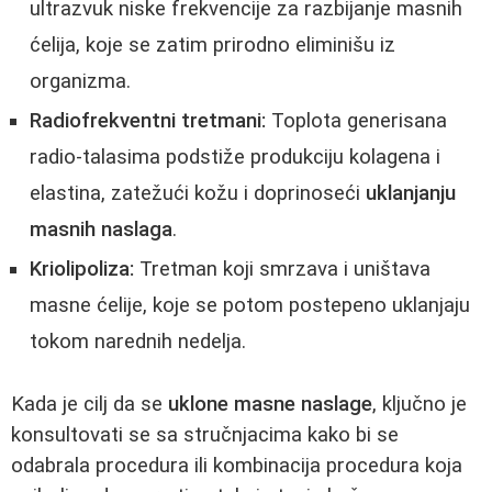
ultrazvuk niske frekvencije za razbijanje masnih
ćelija, koje se zatim prirodno eliminišu iz
organizma.
Radiofrekventni tretmani:
Toplota generisana
radio-talasima podstiže produkciju kolagena i
elastina, zatežući kožu i doprinoseći
uklanjanju
masnih naslaga
.
Kriolipoliza:
Tretman koji smrzava i uništava
masne ćelije, koje se potom postepeno uklanjaju
tokom narednih nedelja.
Kada je cilj da se
uklone masne naslage
, ključno je
konsultovati se sa stručnjacima kako bi se
odabrala procedura ili kombinacija procedura koja