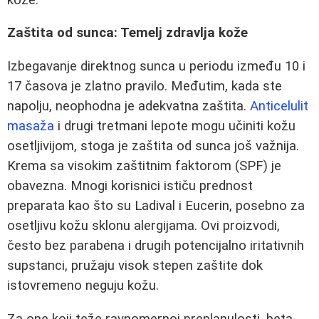
Zaštita od sunca: Temelj zdravlja kože
Izbegavanje direktnog sunca u periodu između 10 i
17 časova je zlatno pravilo. Međutim, kada ste
napolju, neophodna je adekvatna zaštita.
Anticelulit
masaža
i drugi tretmani lepote mogu učiniti kožu
osetljivijom, stoga je zaštita od sunca još važnija.
Krema sa visokim zaštitnim faktorom (SPF) je
obavezna. Mnogi korisnici ističu prednost
preparata kao što su Ladival i Eucerin, posebno za
osetljivu kožu sklonu alergijama. Ovi proizvodi,
često bez parabenа i drugih potencijalno iritativnih
supstanci, pružaju visok stepen zaštite dok
istovremeno neguju kožu.
Za one koji teže ravnomernoj preplanulosti, beta-