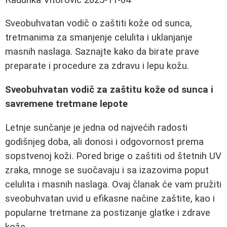
Sveobuhvatan vodič o zaštiti kože od sunca,
tretmanima za smanjenje celulita i uklanjanje
masnih naslaga. Saznajte kako da birate prave
preparate i procedure za zdravu i lepu kožu.
Sveobuhvatan vodič za zaštitu kože od sunca i
savremene tretmane lepote
Letnje sunčanje je jedna od najvećih radosti
godišnjeg doba, ali donosi i odgovornost prema
sopstvenoj koži. Pored brige o zaštiti od štetnih UV
zraka, mnoge se suočavaju i sa izazovima poput
celulita i masnih naslaga. Ovaj članak će vam pružiti
sveobuhvatan uvid u efikasne načine zaštite, kao i
popularne tretmane za postizanje glatke i zdrave
kože.