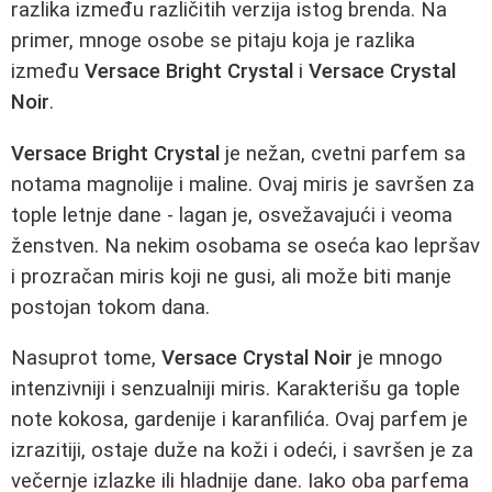
razlika između različitih verzija istog brenda. Na
primer, mnoge osobe se pitaju koja je razlika
između
Versace Bright Crystal
i
Versace Crystal
Noir
.
Versace Bright Crystal
je nežan, cvetni parfem sa
notama magnolije i maline. Ovaj miris je savršen za
tople letnje dane - lagan je, osvežavajući i veoma
ženstven. Na nekim osobama se oseća kao lepršav
i prozračan miris koji ne gusi, ali može biti manje
postojan tokom dana.
Nasuprot tome,
Versace Crystal Noir
je mnogo
intenzivniji i senzualniji miris. Karakterišu ga tople
note kokosa, gardenije i karanfilića. Ovaj parfem je
izrazitiji, ostaje duže na koži i odeći, i savršen je za
večernje izlazke ili hladnije dane. Iako oba parfema