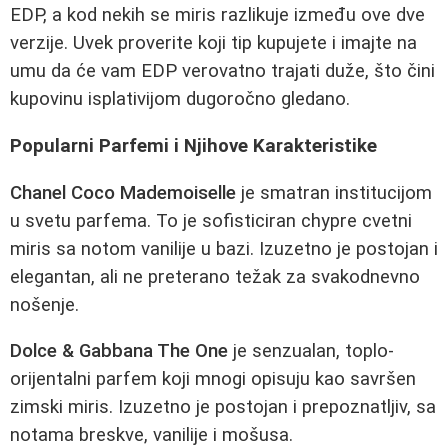
EDP, a kod nekih se miris razlikuje između ove dve
verzije. Uvek proverite koji tip kupujete i imajte na
umu da će vam EDP verovatno trajati duže, što čini
kupovinu isplativijom dugoročno gledano.
Popularni Parfemi i Njihove Karakteristike
Chanel Coco Mademoiselle
je smatran institucijom
u svetu parfema. To je sofisticiran chypre cvetni
miris sa notom vanilije u bazi. Izuzetno je postojan i
elegantan, ali ne preterano težak za svakodnevno
nošenje.
Dolce & Gabbana The One
je senzualan, toplo-
orijentalni parfem koji mnogi opisuju kao savršen
zimski miris. Izuzetno je postojan i prepoznatljiv, sa
notama breskve, vanilije i mošusa.