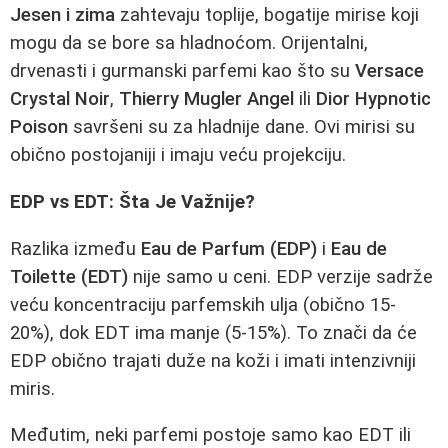
Jesen i zima
zahtevaju toplije, bogatije mirise koji
mogu da se bore sa hladnoćom. Orijentalni,
drvenasti i gurmanski parfemi kao što su
Versace
Crystal Noir
,
Thierry Mugler Angel
ili
Dior Hypnotic
Poison
savršeni su za hladnije dane. Ovi mirisi su
obično postojaniji i imaju veću projekciju.
EDP vs EDT: Šta Je Važnije?
Razlika između
Eau de Parfum (EDP)
i
Eau de
Toilette (EDT)
nije samo u ceni. EDP verzije sadrže
veću koncentraciju parfemskih ulja (obično 15-
20%), dok EDT ima manje (5-15%). To znači da će
EDP obično trajati duže na koži i imati intenzivniji
miris.
Međutim, neki parfemi postoje samo kao EDT ili