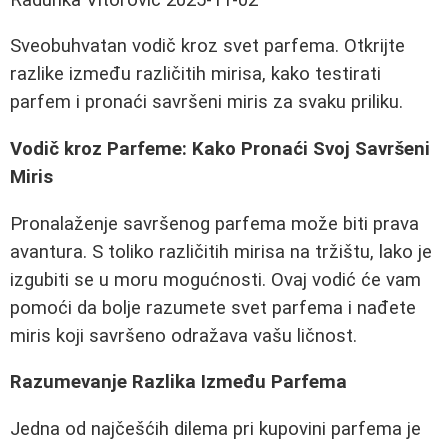
Sveobuhvatan vodič kroz svet parfema. Otkrijte
razlike između različitih mirisa, kako testirati
parfem i pronaći savršeni miris za svaku priliku.
Vodič kroz Parfeme: Kako Pronaći Svoj Savršeni
Miris
Pronalaženje savršenog parfema može biti prava
avantura. S toliko različitih mirisa na tržištu, lako je
izgubiti se u moru mogućnosti. Ovaj vodić će vam
pomoći da bolje razumete svet parfema i nađete
miris koji savršeno odražava vašu ličnost.
Razumevanje Razlika Između Parfema
Jedna od najčešćih dilema pri kupovini parfema je