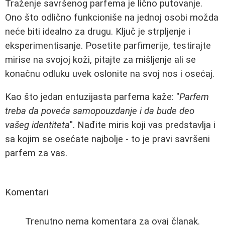
Traženje savršenog parfema je lično putovanje.
Ono što odlično funkcioniše na jednoj osobi možda
neće biti idealno za drugu. Ključ je strpljenje i
eksperimentisanje. Posetite parfimerije, testirajte
mirise na svojoj koži, pitajte za mišljenje ali se
konačnu odluku uvek oslonite na svoj nos i osećaj.
Kao što jedan entuzijasta parfema kaže: "
Parfem
treba da poveća samopouzdanje i da bude deo
vašeg identiteta
". Nađite miris koji vas predstavlja i
sa kojim se osećate najbolje - to je pravi savršeni
parfem za vas.
Komentari
Trenutno nema komentara za ovaj članak.