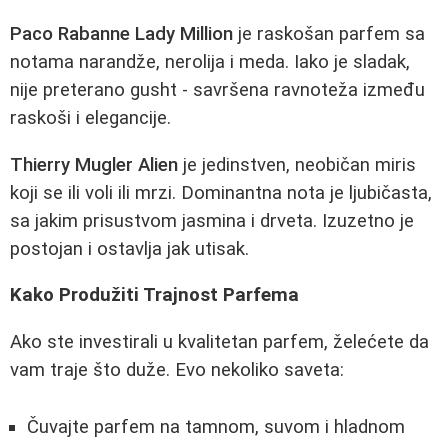
Paco Rabanne Lady Million
je raskošan parfem sa
notama narandže, nerolija i meda. Iako je sladak,
nije preterano gusht - savršena ravnoteža između
raskoši i elegancije.
Thierry Mugler Alien
je jedinstven, neobičan miris
koji se ili voli ili mrzi. Dominantna nota je ljubičasta,
sa jakim prisustvom jasmina i drveta. Izuzetno je
postojan i ostavlja jak utisak.
Kako Produžiti Trajnost Parfema
Ako ste investirali u kvalitetan parfem, želećete da
vam traje što duže. Evo nekoliko saveta:
Čuvajte parfem na tamnom, suvom i hladnom