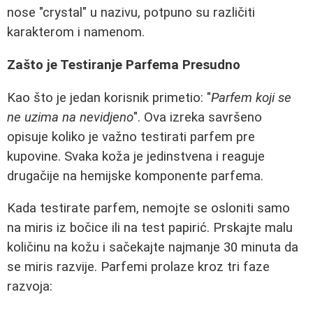
nose "crystal" u nazivu, potpuno su različiti
karakterom i namenom.
Zašto je Testiranje Parfema Presudno
Kao što je jedan korisnik primetio: "
Parfem koji se
ne uzima na nevidjeno
". Ova izreka savršeno
opisuje koliko je važno testirati parfem pre
kupovine. Svaka koža je jedinstvena i reaguje
drugačije na hemijske komponente parfema.
Kada testirate parfem, nemojte se osloniti samo
na miris iz bočice ili na test papirić. Prskajte malu
količinu na kožu i sačekajte najmanje 30 minuta da
se miris razvije. Parfemi prolaze kroz tri faze
razvoja: