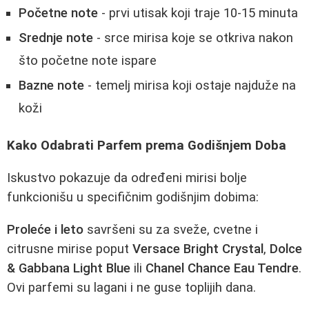
Početne note
- prvi utisak koji traje 10-15 minuta
Srednje note
- srce mirisa koje se otkriva nakon
što početne note ispare
Bazne note
- temelj mirisa koji ostaje najduže na
koži
Kako Odabrati Parfem prema Godišnjem Doba
Iskustvo pokazuje da određeni mirisi bolje
funkcionišu u specifičnim godišnjim dobima:
Proleće i leto
savršeni su za sveže, cvetne i
citrusne mirise poput
Versace Bright Crystal
,
Dolce
& Gabbana Light Blue
ili
Chanel Chance Eau Tendre
.
Ovi parfemi su lagani i ne guse toplijih dana.