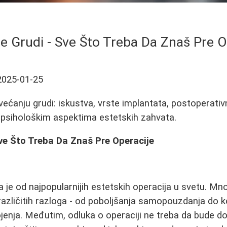
e Grudi - Sve Što Treba Da Znaš Pre O
2025-01-25
ećanju grudi: iskustva, vrste implantata, postoperativn
 o psihološkim aspektima estetskih zahvata.
ve Što Treba Da Znaš Pre Operacije
 je od najpopularnijih estetskih operacija u svetu. Mn
azličitih razloga - od poboljšanja samopouzdanja do 
jenja. Međutim, odluka o operaciji ne treba da bude do