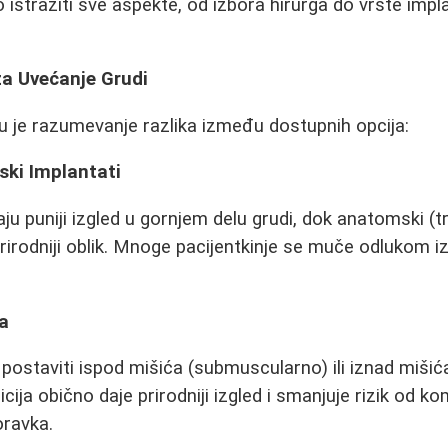
 istražiti sve aspekte, od izbora hirurga do vrste impl
za Uvećanje Grudi
u je razumevanje razlika između dostupnih opcija:
ski Implantati
aju puniji izgled u gornjem delu grudi, dok anatomski (t
prirodniji oblik. Mnoge pacijentkinje se muče odlukom
ta
postaviti ispod mišića (submuscularno) ili iznad mišić
ja obično daje prirodniji izgled i smanjuje rizik od kom
oravka.