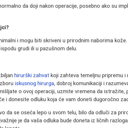
rmalno da doji nakon operacije, posebno ako su impla
jci?
nimalni i mogu biti skriveni u prirodnim naborima kože.
 ispodu grudi ili u pazušnom delu.
zbiljan
hirurški zahvat
koji zahteva temeljnu pripremu i 
 izboru
iskusnog hirurga
, dobroj komunikaciji i razumev
išljate o ovoj operaciji, uzmite vremena da istražite, 
če i donesite odluku koja će vam doneti dugoročno zad
 da se oseća lepo u svom telu, bilo da odluči za prirod
važnije je da vaša odluka bude doneta iz ličnih razloga