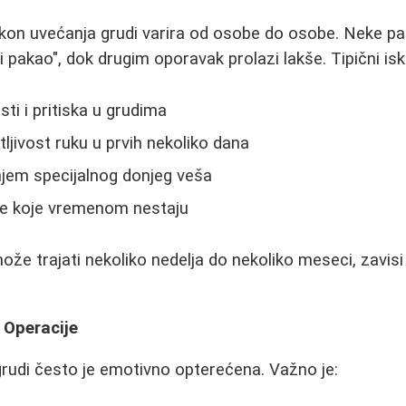
on uvećanja grudi varira od osobe do osobe. Neke pac
 pakao", dok drugim oporavak prolazi lakše. Tipični isk
ti i pritiska u grudima
ljivost ruku u prvih nekoliko dana
jem specijalnog donjeg veša
ce koje vremenom nestaju
že trajati nekoliko nedelja do nekoliko meseci, zavisi 
 Operacije
rudi često je emotivno opterećena. Važno je: