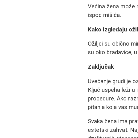
Većina žena može no
ispod mišića.
Kako izgledaju ožil
Ožiljci su obično mi
su oko bradavice, u
Zaključak
Uvećanje grudi je o
Ključ uspeha leži u
procedure. Ako razm
pitanja koja vas mu
Svaka žena ima pravo
estetski zahvat. Naj