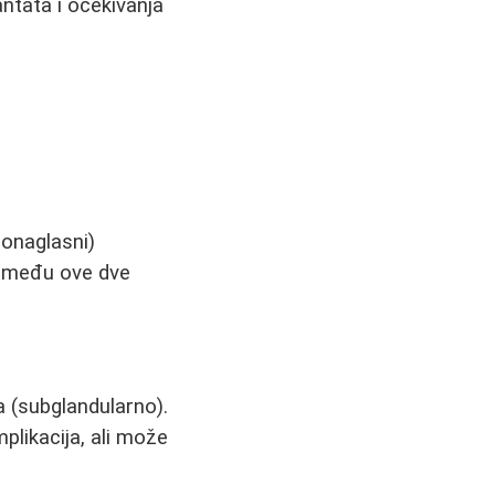
antata i očekivanja
ronaglasni)
 između ove dve
a (subglandularno).
plikacija, ali može