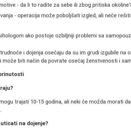
otive - da li to radite za sebe ili zbog pritiska okoline
vanja - operacija može poboljšati izgled, ali neće reši
sihologom ako postoje ozbiljniji problemi sa samopo
udnoće i dojenja osećaju da su im grudi izgubile na ob
i može biti način da povrate osećaj ženstvenosti i s
brinutosti
traju?
mogu trajati 10-15 godina, ali neki će možda morati d
.
 uticati na dojenje?