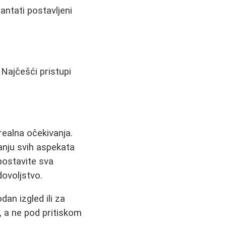
ntati postavljeni
 Najčešći pristupi
realna očekivanja.
anju svih aspekata
postavite sva
ovoljstvo.
an izgled ili za
, a ne pod pritiskom