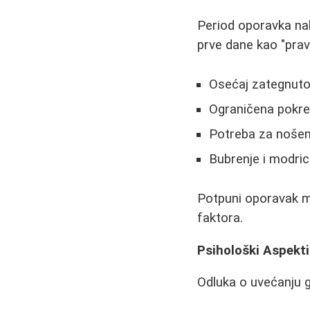
Period oporavka nak
prve dane kao "pravi
Osećaj zategnutos
Ograničena pokret
Potreba za nošen
Bubrenje i modri
Potpuni oporavak mo
faktora.
Psihološki Aspekti
Odluka o uvećanju g