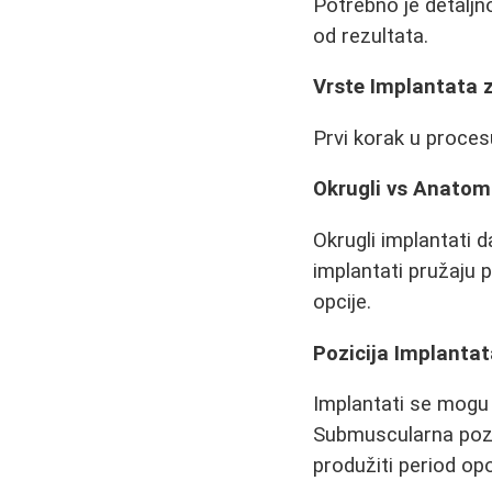
Potrebno je detaljno
od rezultata.
Vrste Implantata 
Prvi korak u proces
Okrugli vs Anatom
Okrugli implantati d
implantati pružaju 
opcije.
Pozicija Implanta
Implantati se mogu 
Submuscularna pozici
produžiti period op