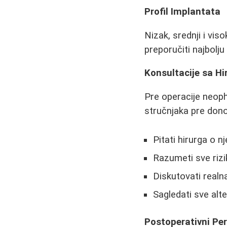
Profil Implantata
Nizak, srednji i vis
preporučiti najbolju
Konsultacije sa H
Pre operacije neop
stručnjaka pre dono
Pitati hirurga o 
Razumeti sve rizi
Diskutovati realn
Sagledati sve alt
Postoperativni Per