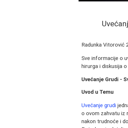
Uvećanj
Radunka Vitorović
Sve informacije o uv
hirurga i diskusija
Uvećanje Grudi - S
Uvod u Temu
Uvećanje grudi
jedna
o ovom zahvatu iz r
nakon trudnoće i do