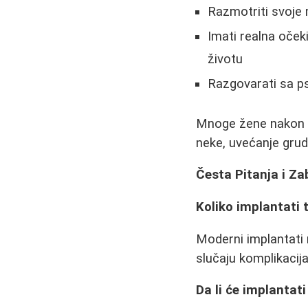
Razmotriti svoje m
Imati realna očeki
životu
Razgovarati sa p
Mnoge žene nakon tr
neke, uvećanje grud
Česta Pitanja i Za
Koliko implantati 
Moderni implantati 
slučaju komplikacija
Da li će implantati