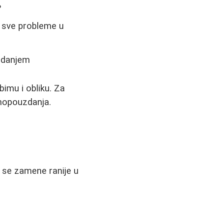
?
ti sve probleme u
uzdanjem
imu i obliku. Za
amopouzdanja.
a se zamene ranije u