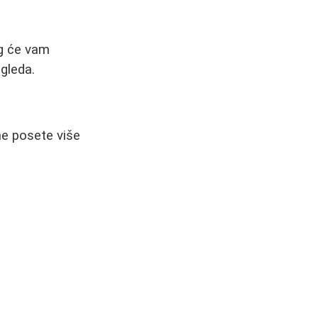
rg će vam
zgleda.
ne posete više