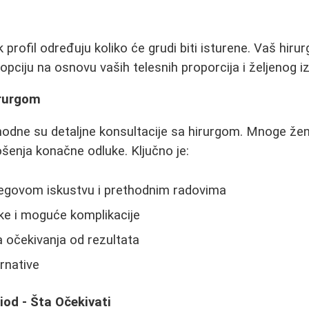
ok profil određuju koliko će grudi biti isturene. Vaš hiru
 opciju na osnovu vaših telesnih proporcija i željenog i
irurgom
hodne su detaljne konsultacije sa hirurgom. Mnoge že
šenja konačne odluke. Ključno je:
njegovom iskustvu i prethodnim radovima
ke i moguće komplikacije
a očekivanja od rezultata
ernative
iod - Šta Očekivati