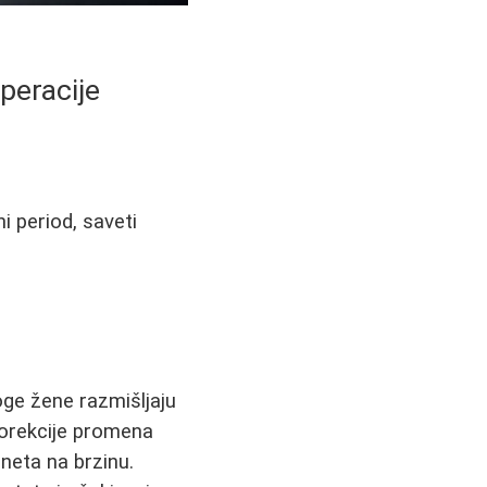
peracije
i period, saveti
oge žene razmišljaju
korekcije promena
neta na brzinu.