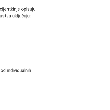
ijentkinje opisuju
ustva uključuju:
od individualnih