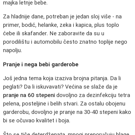
majka letnje bebe.
Za hladnije dane, potreban je jedan sloj više - na
primer, bodić, helanke, zeka i kapica, plus toplo
ćebe ili skafander. Ne zaboravite da su u
porodilištu i automobilu često znatno toplije nego
napolju.
Pranje i nega bebi garderobe
Još jedna tema koja izaziva brojna pitanja. Da li
peglati? Da li iskuvavati? Većina se slaže da je
pranje na 60 stepeni
dovoljno za dezinfekciju tetra
pelena, posteljine i belih stvari. Za ostalu obojenu
garderobu, dovoljno je pranje na 30-40 stepeni kako
bi se očuvao kvalitet i boja.
Što se tiče deterdženata, mnogi preporučuju blage,