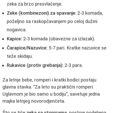
zeka za brzo presvlačenje.
Zeke (kombinezoni) za spavanje:
2-3 komada,
poželjno sa raskopčavanjem po celoj dužini
nogavica.
Kapice:
2-3 komada (obavezne za izlazak).
Čarapice/Nazuvice:
5-7 pari. Kratke nazuvice se
teže skidaju.
Rukavice (protiv grebanja):
2-3 para.
Za letnje bebe, romperi i kratki bodici postaju
glavna stavka. "Za leto su praktični romperi.
Uglavnom je bio samo u bodiju", savetuje jedna
majka letnjeg novorodjenčeta.
Što se tiče
zeka sa stopicama
, postoje podeljena