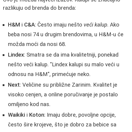
razlikuju od brenda do brenda:
H&M
i
C&A
: Često imaju nešto
veći kalup
. Ako
beba nosi 74 u drugim brendovima, u H&M-u će
možda moći da nosi 68.
Lindex
: Smatra se da ima kvalitetniji, ponekad
nešto veći kalup. "Lindex kalupi su malo veći u
odnosu na H&M", primećuje neko.
Next
: Veličine su približne Zarinim. Kvalitet je
visoko cenjen, a online poručivanje je postalo
omiljeno kod nas.
Waikiki
i
Koton
: Imaju dobre, povoljne opcije,
često šire krojeve, što je dobro za bebice sa