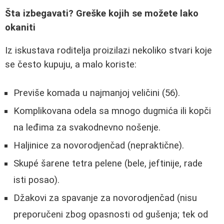
Šta izbegavati? Greške kojih se možete lako
okaniti
Iz iskustava roditelja proizilazi nekoliko stvari koje
se često kupuju, a malo koriste:
Previše komada u najmanjoj veličini (56).
Komplikovana odela sa mnogo dugmića ili kopči
na leđima za svakodnevno nošenje.
Haljinice za novorodjenčad (nepraktične).
Skupé šarene tetra pelene (bele, jeftinije, rade
isti posao).
Džakovi za spavanje za novorodjenčad (nisu
preporučeni zbog opasnosti od gušenja; tek od