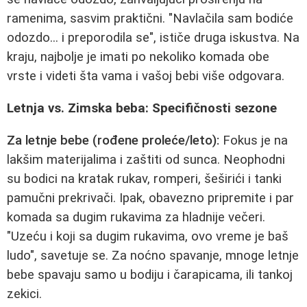
ramenima, sasvim praktični. "Navlačila sam bodiće
odozdo... i preporodila se", ističe druga iskustva. Na
kraju, najbolje je imati po nekoliko komada obe
vrste i videti šta vama i vašoj bebi više odgovara.
Letnja vs. Zimska beba: Specifičnosti sezone
Za letnje bebe (rođene proleće/leto):
Fokus je na
lakšim materijalima i zaštiti od sunca. Neophodni
su bodici na kratak rukav, romperi, šeširići i tanki
pamučni prekrivači. Ipak, obavezno pripremite i par
komada sa dugim rukavima za hladnije večeri.
"Uzeću i koji sa dugim rukavima, ovo vreme je baš
ludo", savetuje se. Za noćno spavanje, mnoge letnje
bebe spavaju samo u bodiju i čarapicama, ili tankoj
zekici.