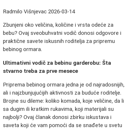
Radmilo Višnjevac
2026-03-14
Zbunjeni oko veličina, količine i vrsta odeće za
bebu? Ovaj sveobuhvatni vodič donosi odgovore i
praktične savete iskusnih roditelja za pripremu
bebinog ormara.
Ultimativni vodič za bebinu garderobu: Šta
stvarno treba za prve mesece
Priprema bebinog ormara jedna je od najradosnijih,
ali i najzbunjujućijih aktivnosti za buduće roditelje.
Brojne su dileme: koliko komada, koje veličine, da li
sa dugim ili kratkim rukavima, koji materijali su
najbolji? Ovaj članak donosi zbirku iskustava i
saveta koji će vam pomoći da se snađete u svetu