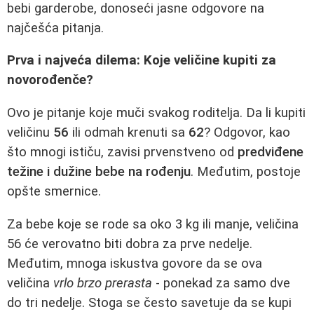
bebi garderobe, donoseći jasne odgovore na
najčešća pitanja.
Prva i najveća dilema: Koje veličine kupiti za
novorođenče?
Ovo je pitanje koje muči svakog roditelja. Da li kupiti
veličinu
56
ili odmah krenuti sa
62
? Odgovor, kao
što mnogi ističu, zavisi prvenstveno od
predviđene
težine i dužine bebe na rođenju
. Međutim, postoje
opšte smernice.
Za bebe koje se rode sa oko 3 kg ili manje, veličina
56 će verovatno biti dobra za prve nedelje.
Međutim, mnoga iskustva govore da se ova
veličina
vrlo brzo prerasta
- ponekad za samo dve
do tri nedelje. Stoga se često savetuje da se kupi