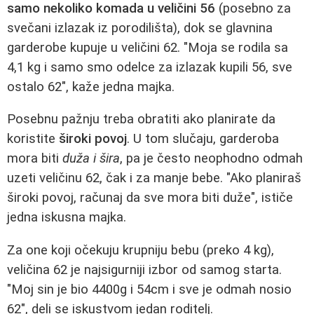
samo nekoliko komada u veličini 56
(posebno za
svečani izlazak iz porodilišta), dok se glavnina
garderobe kupuje u veličini 62. "Moja se rodila sa
4,1 kg i samo smo odelce za izlazak kupili 56, sve
ostalo 62", kaže jedna majka.
Posebnu pažnju treba obratiti ako planirate da
koristite
široki povoj
. U tom slučaju, garderoba
mora biti
duža i šira
, pa je često neophodno odmah
uzeti veličinu 62, čak i za manje bebe. "Ako planiraš
široki povoj, računaj da sve mora biti duže", ističe
jedna iskusna majka.
Za one koji očekuju krupniju bebu (preko 4 kg),
veličina 62 je najsigurniji izbor od samog starta.
"Moj sin je bio 4400g i 54cm i sve je odmah nosio
62", deli se iskustvom jedan roditelj.