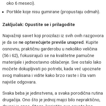
oko 6 meseci).
Portikle koje nisu gumirane (propustaju odmah).
Zaključak: Opustite se i prilagodite
Najvažniji savet koji proizilazi iz svih ovih razgovora
je da se
ne opterećujete previše unapred
. Kupite
osnovnu, praktičnu garderobu u nekoliko veličina
(56 i 62), fokusirajući se na kvalitetne pamučne
materijale i jednostavno oblačenje. Sve ostalo lako
možete dokupljivati po potrebi, kada već upoznate
svog malisana i vidite kako brzo raste i šta vam
najviše odgovara.
Svaka beba je jedinstvena, a svaka porodična rutina
drugačija. Ono što je jednoj majci bilo nepraktično,