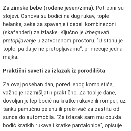
Za zimske bebe (rođene jesen/zima):
Potrebni su
slojevi. Osnova su bodici na dug rukav, tople
helanke, zeke za spavanje i debeli kombinezoni
(skafanderi) za izlaske. Ključno je
izbegavati
pretopljavanje
u zatvorenom prostoru. "U stanu je
toplo, pa da je ne pretopljavamo", primećuje jedna
majka.
Praktični saveti za izlazak iz porodilišta
Za ovaj poseban dan, pored lepog kompletića,
važno je razmišljati i praktično. Za toplije dane,
dovoljan je lep bodić na kratke rukave ili romper, uz
tanku pamučnu pelenu ili prekrivač za zaštitu od
sunca do automobila. "Za izlazak sam mu obukla
bodić kratkih rukava i kratke pantalonice", opisuje