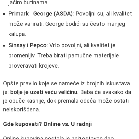
jačim butinama.
Primark
i
George (ASDA)
: Povoljni su, ali kvalitet
može varirati. George bodići su često manjeg
kalupa.
Sinsay
i
Pepco
: Vrlo povoljni, ali kvalitet je
promenljiv. Treba birati pamučne materijale i
proveravati krojeve.
Opšte pravilo koje se nameće iz brojnih iskustava
je:
bolje je uzeti veću veličinu
. Beba će svakako da
je obuče kasnije, dok premala odeća može ostati
neiskorišćena.
Gde kupovati? Online vs. U radnji
Online kupovina postala je neizostavan deo