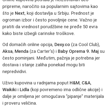
pripreme, naročito sa popularnim sajtovima kao
što je
Next
, koji dostavlja u Srbiju. Prednost je
ogroman izbor i često povoljnije cene. Važno je
pratiti da vrednost porudžbine ne pređe 50 evra
kako biste izbegli carinske troškove.
Od domaćih online opcija,
Dexy.co
(za Cool Club),
Aksa
,
Menda
(za Carter's) i
Baby Oprema 9. Maj
su
često pominjani. Međutim, pažnja je potrebna jer
dostava i stanje zaliha ponekad mogu biti
nepredvidivi.
Uživo kupovina u radnjama poput
H&M
,
C&A
,
Waikiki
i
Lidla
(koji povremeno ima odlične akcije) i
dalje je omiljena jer omogućava "pipanje" materijala
i proveru veličina.