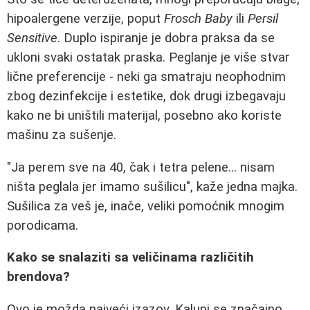
hipoalergene verzije, poput
Frosch Baby
ili
Persil
Sensitive
. Duplo ispiranje je dobra praksa da se
ukloni svaki ostatak praska. Peglanje je više stvar
lične preferencije - neki ga smatraju neophodnim
zbog dezinfekcije i estetike, dok drugi izbegavaju
kako ne bi uništili materijal, posebno ako koriste
mašinu za sušenje.
"Ja perem sve na 40, čak i tetra pelene... nisam
ništa peglala jer imamo sušilicu", kaže jedna majka.
Sušilica za veš je, inače, veliki pomoćnik mnogim
porodicama.
Kako se snalaziti sa veličinama različitih
brendova?
Ovo je možda najveći izazov. Kalupi se značajno