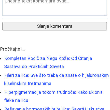
Slanje komentara
Pročitajte i...
Kompletan Vodič za Negu Kože: Od Čitanja
Sastava do Praktičnih Saveta
Fileri za lice: Sve što treba da znate o hijaluronskim
kiselinskim tretmanima
Hiperpigmentacija tokom trudnoće: Kako ukloniti
fleke na licu
Rešavanje hormonskih bubuljica: Saveti i iskustva