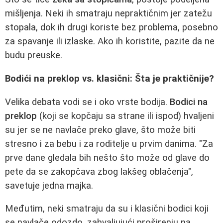
mišljenja. Neki ih smatraju nepraktičnim jer zatežu
stopala, dok ih drugi koriste bez problema, posebno
za spavanje ili izlaske. Ako ih koristite, pazite da ne
budu preuske.
Bodići na preklop vs. klasični: Šta je praktičnije?
Velika debata vodi se i oko vrste bodija.
Bodici na
preklop
(koji se kopčaju sa strane ili ispod) hvaljeni
su jer se ne navlače preko glave, što može biti
stresno i za bebu i za roditelje u prvim danima. "Za
prve dane gledala bih nešto što može od glave do
pete da se zakopčava zbog lakšeg oblačenja",
savetuje jedna majka.
Međutim, neki smatraju da su i klasični bodici koji
se navlače odozdo, zahvaljujući proširenju na