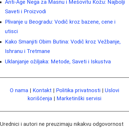
Anti-Age Nega za Masnu i Mešovitu Kožu: Najbolji
Saveti i Proizvodi
Plivanje u Beogradu: Vodič kroz bazene, cene i
utisci
Kako Smanjiti Obim Butina: Vodič kroz Vežbanje,
Ishranu i Tretmane
Uklanjanje ožiljaka: Metode, Saveti i Iskustva
O nama
|
Kontakt
|
Politika privatnosti
|
Uslovi
korišćenja
|
Marketinški servisi
Urednici i autori ne preuzimaju nikakvu odgovornost