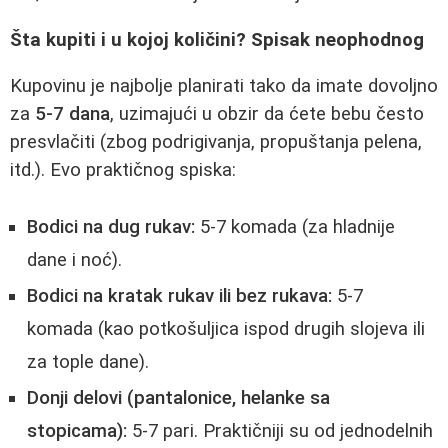
Šta kupiti i u kojoj količini? Spisak neophodnog
Kupovinu je najbolje planirati tako da imate dovoljno
za
5-7 dana
, uzimajući u obzir da ćete bebu često
presvlačiti (zbog podrigivanja, propuštanja pelena,
itd.). Evo praktičnog spiska:
Bodici na dug rukav:
5-7 komada (za hladnije
dane i noć).
Bodici na kratak rukav ili bez rukava:
5-7
komada (kao potkošuljica ispod drugih slojeva ili
za tople dane).
Donji delovi (pantalonice, helanke sa
stopicama):
5-7 pari. Praktičniji su od jednodelnih